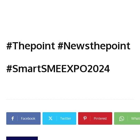
#Thepoint #Newsthepoint
#SmartSMEEXPO2024
Facebook
Twitter
Pinterest
What