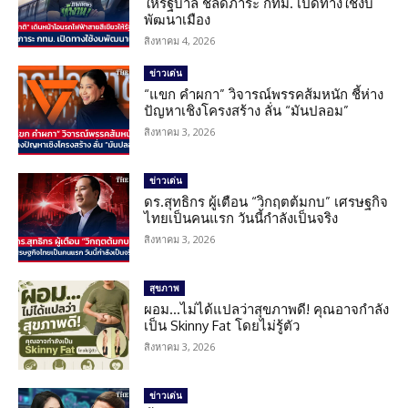
ให้รัฐบาล ชี้ลดภาระ กทม. เปิดทางใช้งบ
พัฒนาเมือง
สิงหาคม 4, 2026
ข่าวเด่น
“แขก คำผกา” วิจารณ์พรรคส้มหนัก ชี้ห่าง
ปัญหาเชิงโครงสร้าง ลั่น “มันปลอม”
สิงหาคม 3, 2026
ข่าวเด่น
ดร.สุทธิกร ผู้เตือน “วิกฤตต้มกบ” เศรษฐกิจ
ไทยเป็นคนแรก วันนี้กำลังเป็นจริง
สิงหาคม 3, 2026
สุขภาพ
ผอม…ไม่ได้แปลว่าสุขภาพดี! คุณอาจกำลัง
เป็น Skinny Fat โดยไม่รู้ตัว
สิงหาคม 3, 2026
ข่าวเด่น