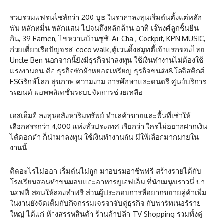
รวบรวมแฟรนไชส์กว่า 200 บูธ ในราคาลงทุนเริ่มต้นตั้งแต่หลัก
พัน หลักหมื่น หลักแสน ไปจนถึงหลักล้าน อาทิ เจ๊พงศ์ลูกชิ้นยืน
กิน, 39 Ramen, ไข่หวานบ้านซูชิ, Ai-Cha , Cockpit, KPN MUSIC,
ก๋วยเตี๋ยวเรือปัญจรส, coco walk ,ตู้เวนดิ้งสมูทตี้เจ้าแรกของไทย
Uncle Ben นอกจากนี้ยังมีธุรกิจน่าลงทุน ใช้เงินทำงานไม่ต้องใช้
แรงงานคน คือ ธุรกิจซักผ้าหยอดเหรียญ ธุรกิจขนส่ง&โลจิสติกส์
ESGรักษ์โลก สุขภาพ ความงาม การศึกษาและดนตรี ศูนย์บริการ
รถยนต์ แอพพลิเคชั่นระบบจัดการช่วยเหลือ
เอสเอ็มอี ลงทุนอสังหาริมทรัพย์ ทำเลค้าขายและพื้นที่เช่าให้
เลือกสรรกว่า 4,000 แห่งทั่วประเทศ เรียกว่า ใครไม่อยากฝากเงิน
ได้ดอกต่ำ ก็นำมาลงทุน ใช้เงินทำงานกัน มีให้เลือกมากมายใน
งานนี้
คิดอะไรไม่ออก เริ่มต้นไม่ถูก มาอบรมอาชีพฟรี สร้างรายได้กับ
โรงเรียนสอนทำขนมอบและอาหารยูเอฟเอ็ม ที่นำเมนูบราวนี่ บา
นอฟฟี่ สอนให้ลองทำฟรี ส่วนผู้ประกอบการที่อยากขยายคู่ค้าเพิ่ม
ในงานยังจัดเต็มกับกิจกรรมเจรจาจับคู่ธุรกิจ กับพาร์ทเนอร์ราย
ใหญ่ ได้แก่ ห้างสรรพสินค้า ร้านค้าปลีก TV Shopping รวมทั้งคู่