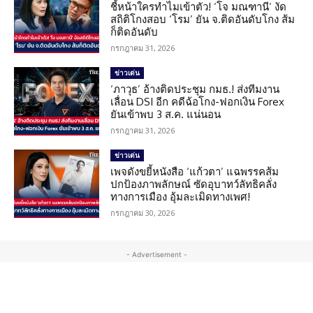
ชี้หน้าใครทำไมเข้าตัว! ‘โจ มณฑานี’ งัด
สถิติโกงสอบ ‘โรม’ ยัน จ.ติดอันดับโกง ส้ม
ก็ติดอันดับ
กรกฎาคม 31, 2026
ข่าวเด่น
‘ภาวุธ’ อ้างติดประชุม กมธ.! ส่งทีมงาน
เลื่อน DSI อีก คดีฉ้อโกง-ฟอกเงิน Forex
ยันเข้าพบ 3 ส.ค. แน่นอน
กรกฎาคม 31, 2026
ข่าวเด่น
เพจดังขยี้หนังสือ ‘แก้วตา’ แฉพรรคส้ม
ปกป้องภาพลักษณ์ ซัดอุบาทว์ลัทธิคลั่ง
ทางการเมือง อุ้มละเมิดทางเพศ!
กรกฎาคม 30, 2026
- Advertisement -