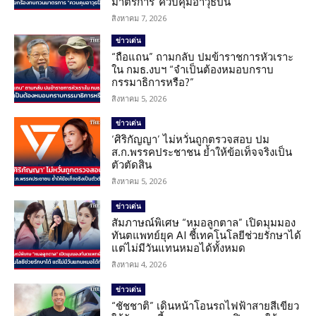
มาตรการ”ควบคุมอาวุธปืน”
สิงหาคม 7, 2026
ข่าวเด่น
“ถือแถน” ถามกลับ ปมข้าราชการหัวเราะ
ใน กมธ.งบฯ “จำเป็นต้องหมอบกราบ
กรรมาธิการหรือ?”
สิงหาคม 5, 2026
ข่าวเด่น
‘ศิริกัญญา’ ไม่หวั่นถูกตรวจสอบ ปม
ส.ก.พรรคประชาชน ย้ำให้ข้อเท็จจริงเป็น
ตัวตัดสิน
สิงหาคม 5, 2026
ข่าวเด่น
สัมภาษณ์พิเศษ “หมอลูกตาล” เปิดมุมมอง
ทันตแพทย์ยุค AI ชี้เทคโนโลยีช่วยรักษาได้
แต่ไม่มีวันแทนหมอได้ทั้งหมด
สิงหาคม 4, 2026
ข่าวเด่น
“ชัชชาติ” เดินหน้าโอนรถไฟฟ้าสายสีเขียว