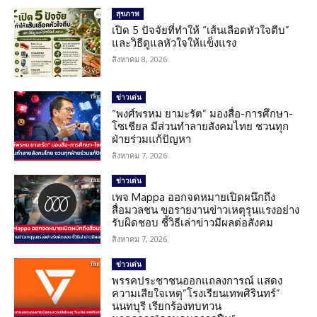
สุขภาพ
เปิด 5 ปัจจัยที่ทำให้ “เส้นเลือดหัวใจตีบ”
และวิธีดูแลหัวใจให้แข็งแรง
สิงหาคม 8, 2026
ข่าวเด่น
“พงศ์พรหม ยามะรัต” มองสื่อ-การศึกษา-
โซเชียล มีส่วนทำลายสังคมไทย ชวนทุก
ฝ่ายร่วมแก้ปัญหา
สิงหาคม 7, 2026
ข่าวเด่น
เพจ Mappa ออกจดหมายเปิดผนึกถึง
สื่อมวลชน ขอรายงานข่าวเหตุรุนแรงอย่าง
รับผิดชอบ ชี้วิธีเล่าข่าวมีผลต่อสังคม
สิงหาคม 7, 2026
ข่าวเด่น
พรรคประชาชนออกแถลงการณ์ แสดง
ความเสียใจเหตุ”โรงเรียนเทพศิรินทร์”
นนทบุรี เรียกร้องทบทวน