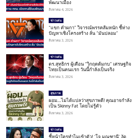
พัฒนาเมือง
สิงหาคม 4, 2026
ข่าวเด่น
“แขก คำผกา” วิจารณ์พรรคส้มหนัก ชี้ห่าง
ปัญหาเชิงโครงสร้าง ลั่น “มันปลอม”
สิงหาคม 3, 2026
ข่าวเด่น
ดร.สุทธิกร ผู้เตือน “วิกฤตต้มกบ” เศรษฐกิจ
ไทยเป็นคนแรก วันนี้กำลังเป็นจริง
สิงหาคม 3, 2026
สุขภาพ
ผอม…ไม่ได้แปลว่าสุขภาพดี! คุณอาจกำลัง
เป็น Skinny Fat โดยไม่รู้ตัว
สิงหาคม 3, 2026
ข่าวเด่น
ชี้หน้าใครทำไมเข้าตัว! ‘โจ มณฑานี’ งัด