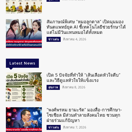
สัมภาษณ์พิเศษ “หมอลูกตาล” เปิดมุมมอง
ทันตแพทย์ยุค AI ชี้เทคโนโลยีช่วยรักษาได้
แต่ไม่มีวันแทนหมอได้ทั้งหมด
สิงหาคม 4, 2026
ข่าวเด่น
Latest News
เปิด 5 ปัจจัยที่ทำให้ “เส้นเลือดหัวใจตีบ”
และวิธีดูแลหัวใจให้แข็งแรง
สิงหาคม 8, 2026
สุขภาพ
“พงศ์พรหม ยามะรัต” มองสื่อ-การศึกษา-
โซเชียล มีส่วนทำลายสังคมไทย ชวนทุก
ฝ่ายร่วมแก้ปัญหา
สิงหาคม 7, 2026
ข่าวเด่น