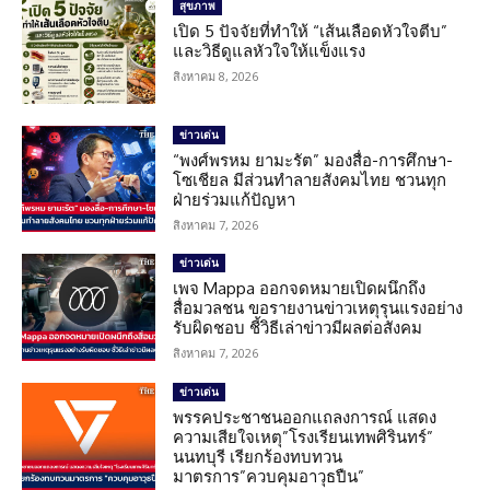
สุขภาพ
เปิด 5 ปัจจัยที่ทำให้ “เส้นเลือดหัวใจตีบ”
และวิธีดูแลหัวใจให้แข็งแรง
สิงหาคม 8, 2026
ข่าวเด่น
“พงศ์พรหม ยามะรัต” มองสื่อ-การศึกษา-
โซเชียล มีส่วนทำลายสังคมไทย ชวนทุก
ฝ่ายร่วมแก้ปัญหา
สิงหาคม 7, 2026
ข่าวเด่น
เพจ Mappa ออกจดหมายเปิดผนึกถึง
สื่อมวลชน ขอรายงานข่าวเหตุรุนแรงอย่าง
รับผิดชอบ ชี้วิธีเล่าข่าวมีผลต่อสังคม
สิงหาคม 7, 2026
ข่าวเด่น
พรรคประชาชนออกแถลงการณ์ แสดง
ความเสียใจเหตุ”โรงเรียนเทพศิรินทร์”
นนทบุรี เรียกร้องทบทวน
มาตรการ”ควบคุมอาวุธปืน”