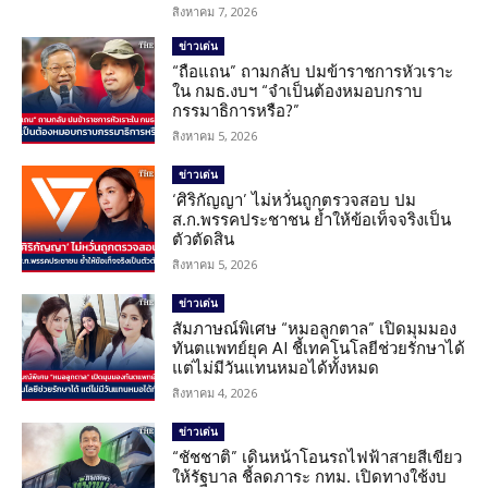
สิงหาคม 7, 2026
ข่าวเด่น
“ถือแถน” ถามกลับ ปมข้าราชการหัวเราะ
ใน กมธ.งบฯ “จำเป็นต้องหมอบกราบ
กรรมาธิการหรือ?”
สิงหาคม 5, 2026
ข่าวเด่น
‘ศิริกัญญา’ ไม่หวั่นถูกตรวจสอบ ปม
ส.ก.พรรคประชาชน ย้ำให้ข้อเท็จจริงเป็น
ตัวตัดสิน
สิงหาคม 5, 2026
ข่าวเด่น
สัมภาษณ์พิเศษ “หมอลูกตาล” เปิดมุมมอง
ทันตแพทย์ยุค AI ชี้เทคโนโลยีช่วยรักษาได้
แต่ไม่มีวันแทนหมอได้ทั้งหมด
สิงหาคม 4, 2026
ข่าวเด่น
“ชัชชาติ” เดินหน้าโอนรถไฟฟ้าสายสีเขียว
ให้รัฐบาล ชี้ลดภาระ กทม. เปิดทางใช้งบ