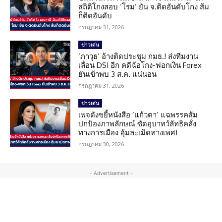
สถิติโกงสอบ ‘โรม’ ยัน จ.ติดอันดับโกง ส้ม
ก็ติดอันดับ
กรกฎาคม 31, 2026
ข่าวเด่น
‘ภาวุธ’ อ้างติดประชุม กมธ.! ส่งทีมงาน
เลื่อน DSI อีก คดีฉ้อโกง-ฟอกเงิน Forex
ยันเข้าพบ 3 ส.ค. แน่นอน
กรกฎาคม 31, 2026
ข่าวเด่น
เพจดังขยี้หนังสือ ‘แก้วตา’ แฉพรรคส้ม
ปกป้องภาพลักษณ์ ซัดอุบาทว์ลัทธิคลั่ง
ทางการเมือง อุ้มละเมิดทางเพศ!
กรกฎาคม 30, 2026
- Advertisement -