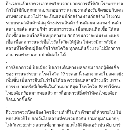
ถึงเวลาแล้วเราควรเอาบทเรียนจากมาตรการที่ใช้กับโรงพยาบาล
นำไปใช้กับทุกสถานประกอบการ หน่วยงานต้องรับผิดชอบกับคน
งานของตนเอง ไม่ว่าจะเป็นแคมป์ก่อสร้าง งานก่อสร้าง โรงงาน
ระบบขนส่งสินค้าพัสดุ ห้างสรรพสินค้า ร้านตัดผม ตลาด ร้านค้า
สนามกอล์ฟ สนามกีฬา สวนสาธารณะ เมื่อพบคนติดเชื้อ ให้คน
ติดเชื้อและคนใกล้ชิดหยุดทำงาน กักตัวจนกว่าจะพ้นระยะแพร่
เชื้อ เพื่อลดการแพร่เชื้อไวรัสโควิดให้ผู้อื่น ไม่ควรมีการสั่งปิด
สถานที่ใดที่พบผู้ติดเชื้อไวรัสโควิด ทุกคนที่แข็งแรง ไม่มีอาการ
สามารถทำงานตามปกติต่อไปได้
.
การล็อกดาวน์ ปิดเมือง ปิดการเดินทาง ผลออกมายอดผู้ติดเชื้อ
ของการแพร่ระบาดโรคโควิด-19 ระลอกนี้ นอกจากจะไม่ลดลงยัง
เพิ่มขึ้น เป็นการยืนยันว่าไม่ได้ผล ควรผ่อนคลายบ้างแล้ว เพราะ
การระบาดครั้งนี้เกิดขึ้นในบ้านมากที่สุด โรคโควิด-19 ทำให้คน
ไทยเดือดร้อนมากพอแล้ว การล็อกดาวน์ยิ่งทำให้คนไทยเดือด
ร้อนมากขึ้นอีก
.
ถึงเวลาควรเปิดเมือง ใครมีงานทำก็ไปทำ ค้าขายก็ค้าขายไป ไป
ท่องเที่ยวก็ไป ยกเว้นไปสถานที่คนรวมตัวกัน รวมกลุ่มกันมากๆ
ไม่เว้นระยะห่าง สถานที่อากาศถ่ายเทไม่ดี ติดแอร์ เช่น ผับ บาร์