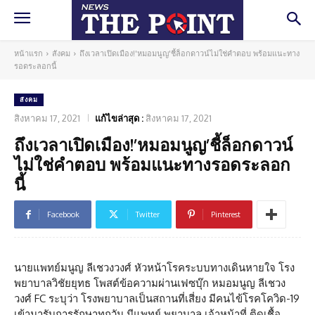
หน้าแรก
สังคม
ถึงเวลาเปิดเมือง!'หมอมนูญ'ชี้ล็อกดาวน์ไม่ใช่คำตอบ พร้อมแนะทาง
รอดระลอกนี้
สังคม
สิงหาคม 17, 2021
แก้ไขล่าสุด :
สิงหาคม 17, 2021
ถึงเวลาเปิดเมือง!’หมอมนูญ’ชี้ล็อกดาวน์
ไม่ใช่คำตอบ พร้อมแนะทางรอดระลอก
นี้
Facebook
Twitter
Pinterest
นายแพทย์มนูญ ลีเชวงวงศ์ หัวหน้าโรคระบบทางเดินหายใจ โรง
พยาบาลวิชัยยุทธ โพสต์ข้อความผ่านเฟซบุ๊ก หมอมนูญ ลีเชวง
วงศ์ FC ระบุว่า โรงพยาบาลเป็นสถานที่เสี่ยง มีคนไข้โรคโควิด-19
เข้ามารับการรักษาทุกวัน มีแพทย์ พยาบาล เจ้าหน้าที่ ติดเชื้อ