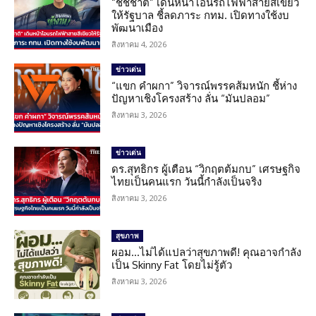
“ชัชชาติ” เดินหน้าโอนรถไฟฟ้าสายสีเขียว
ให้รัฐบาล ชี้ลดภาระ กทม. เปิดทางใช้งบ
พัฒนาเมือง
สิงหาคม 4, 2026
ข่าวเด่น
“แขก คำผกา” วิจารณ์พรรคส้มหนัก ชี้ห่าง
ปัญหาเชิงโครงสร้าง ลั่น “มันปลอม”
สิงหาคม 3, 2026
ข่าวเด่น
ดร.สุทธิกร ผู้เตือน “วิกฤตต้มกบ” เศรษฐกิจ
ไทยเป็นคนแรก วันนี้กำลังเป็นจริง
สิงหาคม 3, 2026
สุขภาพ
ผอม…ไม่ได้แปลว่าสุขภาพดี! คุณอาจกำลัง
เป็น Skinny Fat โดยไม่รู้ตัว
สิงหาคม 3, 2026