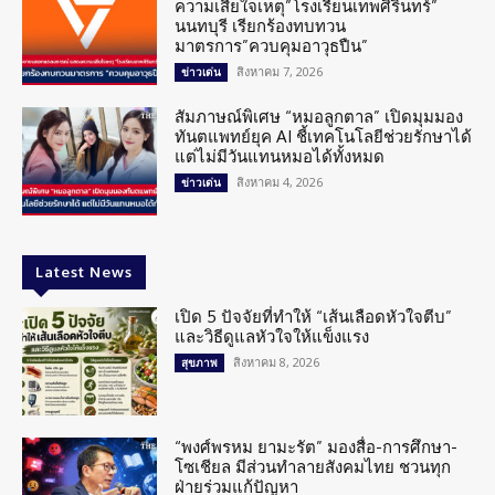
ความเสียใจเหตุ”โรงเรียนเทพศิรินทร์”
นนทบุรี เรียกร้องทบทวน
มาตรการ”ควบคุมอาวุธปืน”
สิงหาคม 7, 2026
ข่าวเด่น
สัมภาษณ์พิเศษ “หมอลูกตาล” เปิดมุมมอง
ทันตแพทย์ยุค AI ชี้เทคโนโลยีช่วยรักษาได้
แต่ไม่มีวันแทนหมอได้ทั้งหมด
สิงหาคม 4, 2026
ข่าวเด่น
Latest News
เปิด 5 ปัจจัยที่ทำให้ “เส้นเลือดหัวใจตีบ”
และวิธีดูแลหัวใจให้แข็งแรง
สิงหาคม 8, 2026
สุขภาพ
“พงศ์พรหม ยามะรัต” มองสื่อ-การศึกษา-
โซเชียล มีส่วนทำลายสังคมไทย ชวนทุก
ฝ่ายร่วมแก้ปัญหา