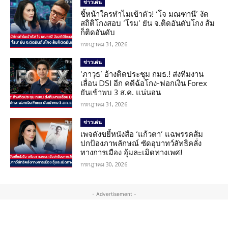
ข่าวเด่น
ชี้หน้าใครทำไมเข้าตัว! ‘โจ มณฑานี’ งัด
สถิติโกงสอบ ‘โรม’ ยัน จ.ติดอันดับโกง ส้ม
ก็ติดอันดับ
กรกฎาคม 31, 2026
ข่าวเด่น
‘ภาวุธ’ อ้างติดประชุม กมธ.! ส่งทีมงาน
เลื่อน DSI อีก คดีฉ้อโกง-ฟอกเงิน Forex
ยันเข้าพบ 3 ส.ค. แน่นอน
กรกฎาคม 31, 2026
ข่าวเด่น
เพจดังขยี้หนังสือ ‘แก้วตา’ แฉพรรคส้ม
ปกป้องภาพลักษณ์ ซัดอุบาทว์ลัทธิคลั่ง
ทางการเมือง อุ้มละเมิดทางเพศ!
กรกฎาคม 30, 2026
- Advertisement -