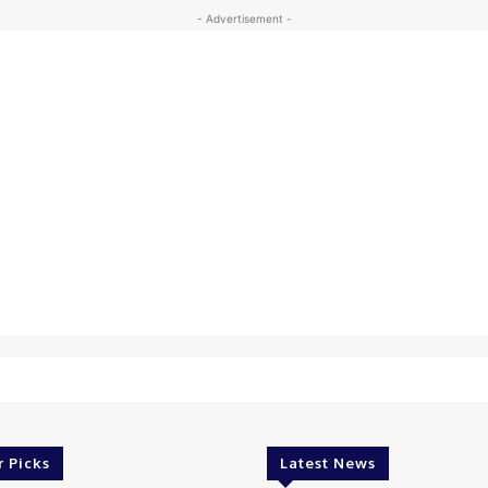
- Advertisement -
r Picks
Latest News