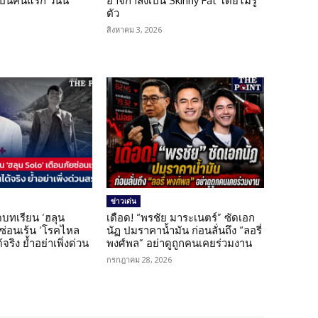
็นคนแรก วันนี้
อาจกำลังเป็น Skinny Fat โดยไม่รู้
ตัว
สิงหาคม 3, 2026
ข่าวเด่น
บทเรียน ‘ฮลุน
เดือด! “พรชัย มาระเนตร์” ซัดเอก
ยซ่อนเร้น ‘โรคไหล
นัฏ ปมราคาน้ำมัน ก่อนลั่นถึง “ลอรี่
้จริง ย้ำอย่าเพิ่งด่วน
พงศ์พล” อย่าดูถูกคนเคยร่วมงาน
กรกฎาคม 28, 2026