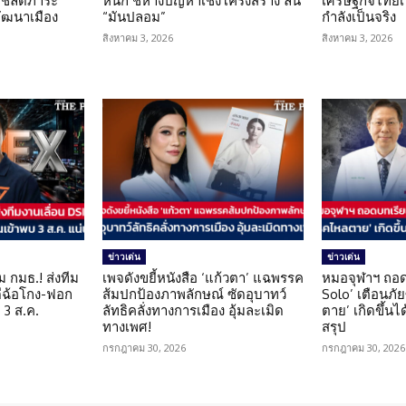
 ชี้ลดภาระ
หนัก ชี้ห่างปัญหาเชิงโครงสร้าง ลั่น
เศรษฐกิจไทยเป
ัฒนาเมือง
“มันปลอม”
กำลังเป็นจริง
สิงหาคม 3, 2026
สิงหาคม 3, 2026
ข่าวเด่น
ข่าวเด่น
ม กมธ.! ส่งทีม
เพจดังขยี้หนังสือ ‘แก้วตา’ แฉพรรค
หมอจุฬาฯ ถอด
ดีฉ้อโกง-ฟอก
ส้มปกป้องภาพลักษณ์ ซัดอุบาทว์
Solo’ เตือนภั
 3 ส.ค.
ลัทธิคลั่งทางการเมือง อุ้มละเมิด
ตาย’ เกิดขึ้นได
ทางเพศ!
สรุป
กรกฎาคม 30, 2026
กรกฎาคม 30, 2026