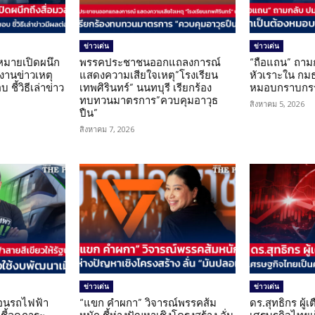
ข่าวเด่น
ข่าวเด่น
มายเปิดผนึก
พรรคประชาชนออกแถลงการณ์
“ถือแถน” ถาม
งานข่าวเหตุ
แสดงความเสียใจเหตุ”โรงเรียน
หัวเราะใน กมธ
ชี้วิธีเล่าข่าว
เทพศิรินทร์” นนทบุรี เรียกร้อง
หมอบกราบกรร
ทบทวนมาตรการ”ควบคุมอาวุธ
สิงหาคม 5, 2026
ปืน”
สิงหาคม 7, 2026
ข่าวเด่น
ข่าวเด่น
โอนรถไฟฟ้า
“แขก คำผกา” วิจารณ์พรรคส้ม
ดร.สุทธิกร ผู้