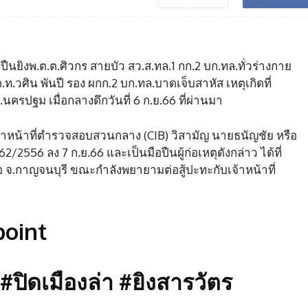
ปืนยิงพ.ต.ต.ศิวกร สายบัว สว.ส.ทล.1 กก.2 บก.ทล.ทั่วร่างกาย
ต.ท.วศิน พันปี รอง ผกก.2 บก.ทล.บาดเจ็บสาหัส เหตุเกิดที่
ครปฐม เมื่อกลางดึกวันที่ 6 ก.ย.66 ที่ผ่านมา
น. เจ้าหน้าที่ตำรวจสอบสวนกลาง (CIB) วิสามัญ นายธนัญชัย หรือ
2/2556 ลง 7 ก.ย.66 และเป็นมือปืนผู้ก่อเหตุดังกล่าว ได้ที่
อ จ.กาญจนบุรี ขณะกำลังพยายามต่อสู้ปะทะกับเจ้าหน้าที่
oint
ปิดเมืองล่า #ยิงสารวัตร