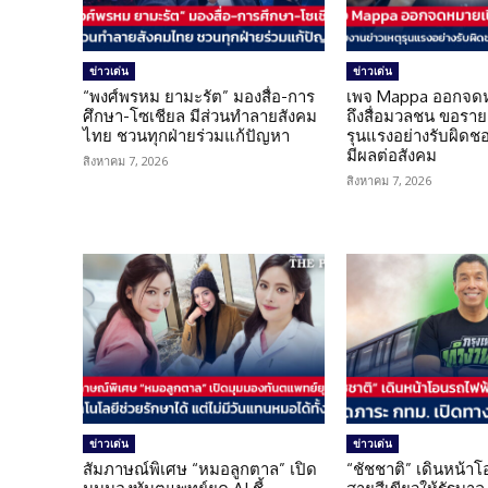
ข่าวเด่น
ข่าวเด่น
“พงศ์พรหม ยามะรัต” มองสื่อ-การ
เพจ Mappa ออกจดห
ศึกษา-โซเชียล มีส่วนทำลายสังคม
ถึงสื่อมวลชน ขอราย
ไทย ชวนทุกฝ่ายร่วมแก้ปัญหา
รุนแรงอย่างรับผิดชอบ 
มีผลต่อสังคม
สิงหาคม 7, 2026
สิงหาคม 7, 2026
ข่าวเด่น
ข่าวเด่น
สัมภาษณ์พิเศษ “หมอลูกตาล” เปิด
“ชัชชาติ” เดินหน้า