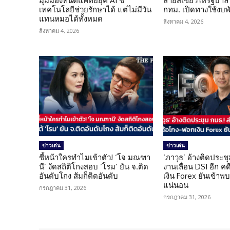
มุมมองทันตแพทย์ยุค AI ชี้
สายสีเขียวให้รัฐบาล
เทคโนโลยีช่วยรักษาได้ แต่ไม่มีวัน
กทม. เปิดทางใช้งบพ
แทนหมอได้ทั้งหมด
สิงหาคม 4, 2026
สิงหาคม 4, 2026
ข่าวเด่น
ข่าวเด่น
ชี้หน้าใครทำไมเข้าตัว! ‘โจ มณฑา
‘ภาวุธ’ อ้างติดประชุ
นี’ งัดสถิติโกงสอบ ‘โรม’ ยัน จ.ติด
งานเลื่อน DSI อีก ค
อันดับโกง ส้มก็ติดอันดับ
เงิน Forex ยันเข้าพบ
แน่นอน
กรกฎาคม 31, 2026
กรกฎาคม 31, 2026