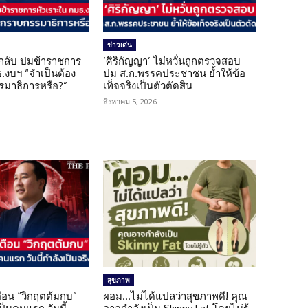
ข่าวเด่น
กลับ ปมข้าราชการ
‘ศิริกัญญา’ ไม่หวั่นถูกตรวจสอบ
.งบฯ “จำเป็นต้อง
ปม ส.ก.พรรคประชาชน ย้ำให้ข้อ
มาธิการหรือ?”
เท็จจริงเป็นตัวตัดสิน
สิงหาคม 5, 2026
สุขภาพ
เตือน “วิกฤตต้มกบ”
ผอม…ไม่ได้แปลว่าสุขภาพดี! คุณ