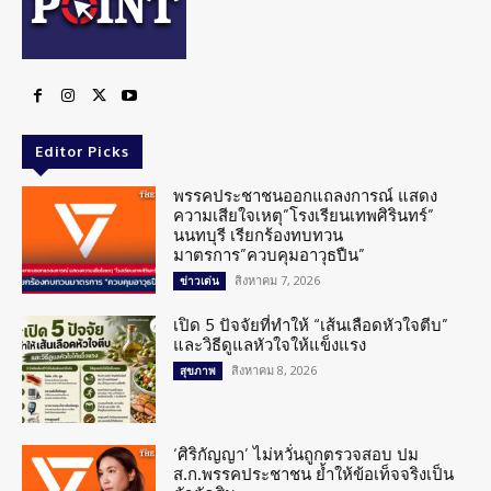
Editor Picks
พรรคประชาชนออกแถลงการณ์ แสดง
ความเสียใจเหตุ”โรงเรียนเทพศิรินทร์”
นนทบุรี เรียกร้องทบทวน
มาตรการ”ควบคุมอาวุธปืน”
สิงหาคม 7, 2026
ข่าวเด่น
เปิด 5 ปัจจัยที่ทำให้ “เส้นเลือดหัวใจตีบ”
และวิธีดูแลหัวใจให้แข็งแรง
สิงหาคม 8, 2026
สุขภาพ
‘ศิริกัญญา’ ไม่หวั่นถูกตรวจสอบ ปม
ส.ก.พรรคประชาชน ย้ำให้ข้อเท็จจริงเป็น