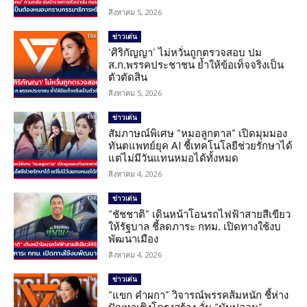
สิงหาคม 5, 2026
ข่าวเด่น
‘ศิริกัญญา’ ไม่หวั่นถูกตรวจสอบ ปม
ส.ก.พรรคประชาชน ย้ำให้ข้อเท็จจริงเป็น
ตัวตัดสิน
สิงหาคม 5, 2026
ข่าวเด่น
สัมภาษณ์พิเศษ “หมอลูกตาล” เปิดมุมมอง
ทันตแพทย์ยุค AI ชี้เทคโนโลยีช่วยรักษาได้
แต่ไม่มีวันแทนหมอได้ทั้งหมด
สิงหาคม 4, 2026
ข่าวเด่น
“ชัชชาติ” เดินหน้าโอนรถไฟฟ้าสายสีเขียว
ให้รัฐบาล ชี้ลดภาระ กทม. เปิดทางใช้งบ
พัฒนาเมือง
สิงหาคม 4, 2026
ข่าวเด่น
“แขก คำผกา” วิจารณ์พรรคส้มหนัก ชี้ห่าง