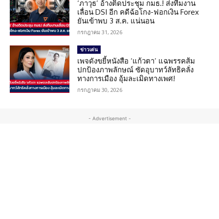
‘ภาวุธ’ อ้างติดประชุม กมธ.! ส่งทีมงาน
เลื่อน DSI อีก คดีฉ้อโกง-ฟอกเงิน Forex
ยันเข้าพบ 3 ส.ค. แน่นอน
กรกฎาคม 31, 2026
ข่าวเด่น
เพจดังขยี้หนังสือ ‘แก้วตา’ แฉพรรคส้ม
ปกป้องภาพลักษณ์ ซัดอุบาทว์ลัทธิคลั่ง
ทางการเมือง อุ้มละเมิดทางเพศ!
กรกฎาคม 30, 2026
- Advertisement -