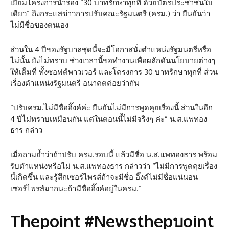
เยี่ยมโครงการนำร่อง “30 บาทรักษาทุกที่ ด้วยบัตรประชาชนใบ
เดียว” ถึงกระแสข่าวการปรับคณะรัฐมนตรี (ครม.) ว่า ยืนยันว่า
ไม่มีชื่อของตนเอง
ส่วนใน 4 ปีของรัฐบาลชุดนี้จะมีโอกาสนั่งตำแหน่งรัฐมนตรีหรือ
ไม่นั้น ยังไม่ทราบ ช่วงเวลานี้ขอทำงานเพื่อผลักดันนโยบายต่างๆ
ให้เต็มที่ ทั้งซอฟต์พาวเวอร์ และโครงการ 30 บาทรักษาทุกที่ ส่วน
เรื่องตำแหน่งรัฐมนตรี อนาคตค่อยว่ากัน
“ปรับครม.ไม่มีชื่ออิ๊งค์ค่ะ ยืนยันไม่มีการพูดคุยเรื่องนี้ ส่วนในอีก
4 ปีไม่ทราบเหมือนกัน แต่ในตอนนี้ไม่มีจริงๆ ค่ะ” น.ส.แพทอง
ธาร กล่าว
เมื่อถามย้ำว่าถ้าปรับ ครม.รอบนี้ แล้วมีชื่อ น.ส.แพทองธาร พร้อม
รับตำแหน่งหรือไม่ น.ส.แพทองธาร กล่าวว่า “ไม่มีการพูดคุยเรื่อง
นี้เกิดขึ้น และรู้สึกเซอร์ไพรส์ถ้าจะมีชื่อ อิ๊งค์ไม่มีชื่อแน่นอน
เซอร์ไพรส์มากนะถ้ามีชื่ออิ๊งค์อยู่ในครม.”
Thepoint #Newsthepบoint