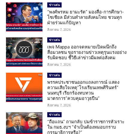
ข่าวเด่น
“พงศ์พรหม ยามะรัต” มองสื่อ-การศึกษา-
โซเชียล มีส่วนทำลายสังคมไทย ชวนทุก
ฝ่ายร่วมแก้ปัญหา
สิงหาคม 7, 2026
ข่าวเด่น
เพจ Mappa ออกจดหมายเปิดผนึกถึง
สื่อมวลชน ขอรายงานข่าวเหตุรุนแรงอย่าง
รับผิดชอบ ชี้วิธีเล่าข่าวมีผลต่อสังคม
สิงหาคม 7, 2026
ข่าวเด่น
พรรคประชาชนออกแถลงการณ์ แสดง
ความเสียใจเหตุ”โรงเรียนเทพศิรินทร์”
นนทบุรี เรียกร้องทบทวน
มาตรการ”ควบคุมอาวุธปืน”
สิงหาคม 7, 2026
ข่าวเด่น
“ถือแถน” ถามกลับ ปมข้าราชการหัวเราะ
ใน กมธ.งบฯ “จำเป็นต้องหมอบกราบ
กรรมาธิการหรือ?”