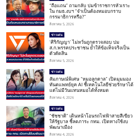
“ถือแถน” ถามกลับ ปมข้าราชการหัวเราะ
ใน กมธ.งบฯ “จำเป็นต้องหมอบกราบ
กรรมาธิการหรือ?”
สิงหาคม 5, 2026
ข่าวเด่น
‘ศิริกัญญา’ ไม่หวั่นถูกตรวจสอบ ปม
ส.ก.พรรคประชาชน ย้ำให้ข้อเท็จจริงเป็น
ตัวตัดสิน
สิงหาคม 5, 2026
ข่าวเด่น
สัมภาษณ์พิเศษ “หมอลูกตาล” เปิดมุมมอง
ทันตแพทย์ยุค AI ชี้เทคโนโลยีช่วยรักษาได้
แต่ไม่มีวันแทนหมอได้ทั้งหมด
สิงหาคม 4, 2026
ข่าวเด่น
“ชัชชาติ” เดินหน้าโอนรถไฟฟ้าสายสีเขียว
ให้รัฐบาล ชี้ลดภาระ กทม. เปิดทางใช้งบ
พัฒนาเมือง
สิงหาคม 4, 2026