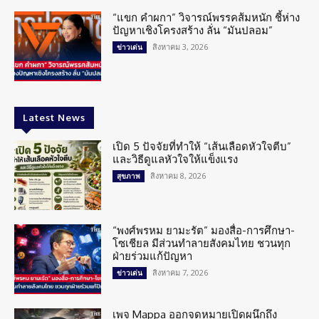
“แขก คำผกา” วิจารณ์พรรคส้มหนัก ชี้ห่าง
ปัญหาเชิงโครงสร้าง ลั่น “มันปลอม”
สิงหาคม 3, 2026
ข่าวเด่น
Latest News
เปิด 5 ปัจจัยที่ทำให้ “เส้นเลือดหัวใจตีบ”
และวิธีดูแลหัวใจให้แข็งแรง
สิงหาคม 8, 2026
สุขภาพ
“พงศ์พรหม ยามะรัต” มองสื่อ-การศึกษา-
โซเชียล มีส่วนทำลายสังคมไทย ชวนทุก
ฝ่ายร่วมแก้ปัญหา
สิงหาคม 7, 2026
ข่าวเด่น
เพจ Mappa ออกจดหมายเปิดผนึกถึง