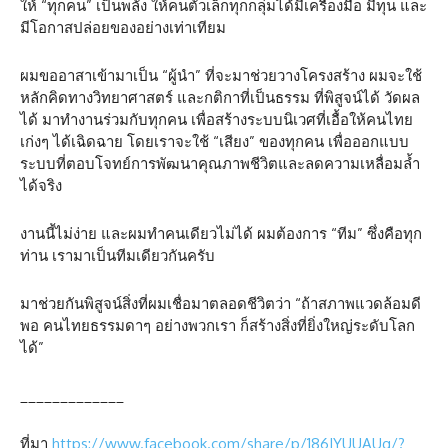
ให้ “ทุกคน” เป็นพลัง ให้คนตัวเล็กทุกกลุ่มได้มีเครื่องมือ มีทุน และ
มีโอกาสปล่อยของอย่างเท่าเทียม
ผมขออาสาเข้ามาเป็น “ผู้นำ” ที่จะมาช่วยวางโครงสร้าง ผมจะใช้
หลักคิดทางวิทยาศาสตร์ และกติกาที่เป็นธรรม ที่พิสูจน์ได้ วัดผล
ได้ มาทำงานร่วมกับทุกคน เพื่อสร้างระบบนิเวศที่เอื้อให้คนไทย
เก่งๆ ได้เฉิดฉาย โดยเราจะใช้ “เสียง” ของทุกคน เพื่อออกแบบ
ระบบที่ตอบโจทย์การพัฒนาคุณภาพชีวิตและลดความเหลื่อมล้ำ
ได้จริง
งานนี้ไม่ง่าย และผมทำคนเดียวไม่ได้ ผมต้องการ “ทีม” ซึ่งคือทุก
ท่าน เรามาเป็นทีมเดียวกันครับ
มาช่วยกันพิสูจน์สิ่งที่ผมเชื่อมาตลอดชีวิตว่า “ถ้าสภาพแวดล้อมดี
พอ คนไทยธรรมดาๆ อย่างพวกเรา ก็สร้างสิ่งที่ยิ่งใหญ่ระดับโลก
ได้”
_____________
ที่มา
https://www.facebook.com/share/p/186JYUUAUq/?