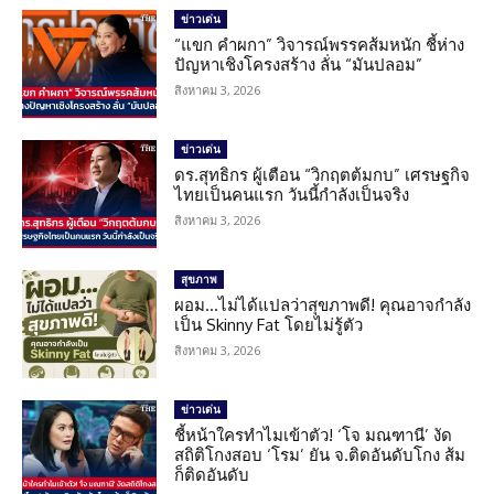
ข่าวเด่น
“แขก คำผกา” วิจารณ์พรรคส้มหนัก ชี้ห่าง
ปัญหาเชิงโครงสร้าง ลั่น “มันปลอม”
สิงหาคม 3, 2026
ข่าวเด่น
ดร.สุทธิกร ผู้เตือน “วิกฤตต้มกบ” เศรษฐกิจ
ไทยเป็นคนแรก วันนี้กำลังเป็นจริง
สิงหาคม 3, 2026
สุขภาพ
ผอม…ไม่ได้แปลว่าสุขภาพดี! คุณอาจกำลัง
เป็น Skinny Fat โดยไม่รู้ตัว
สิงหาคม 3, 2026
ข่าวเด่น
ชี้หน้าใครทำไมเข้าตัว! ‘โจ มณฑานี’ งัด
สถิติโกงสอบ ‘โรม’ ยัน จ.ติดอันดับโกง ส้ม
ก็ติดอันดับ