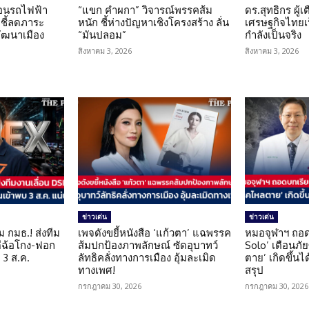
โอนรถไฟฟ้า
“แขก คำผกา” วิจารณ์พรรคส้ม
ดร.สุทธิกร ผู้
 ชี้ลดภาระ
หนัก ชี้ห่างปัญหาเชิงโครงสร้าง ลั่น
เศรษฐกิจไทยเป
ัฒนาเมือง
“มันปลอม”
กำลังเป็นจริง
สิงหาคม 3, 2026
สิงหาคม 3, 2026
ข่าวเด่น
ข่าวเด่น
ม กมธ.! ส่งทีม
เพจดังขยี้หนังสือ ‘แก้วตา’ แฉพรรค
หมอจุฬาฯ ถอด
ดีฉ้อโกง-ฟอก
ส้มปกป้องภาพลักษณ์ ซัดอุบาทว์
Solo’ เตือนภั
 3 ส.ค.
ลัทธิคลั่งทางการเมือง อุ้มละเมิด
ตาย’ เกิดขึ้นได
ทางเพศ!
สรุป
กรกฎาคม 30, 2026
กรกฎาคม 30, 2026