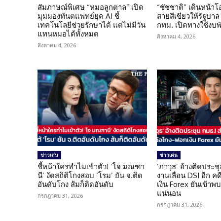
สัมภาษณ์พิเศษ “หมอลูกตาล” เปิด
“ชัชชาติ” เดินหน้า
มุมมองทันตแพทย์ยุค AI ชี้
สายสีเขียวให้รัฐบาล
เทคโนโลยีช่วยรักษาได้ แต่ไม่มีวัน
กทม. เปิดทางใช้งบพ
แทนหมอได้ทั้งหมด
สิงหาคม 4, 2026
สิงหาคม 4, 2026
ข่าวเด่น
ข่าวเด่น
ชี้หน้าใครทำไมเข้าตัว! ‘โจ มณฑา
‘ภาวุธ’ อ้างติดประชุ
นี’ งัดสถิติโกงสอบ ‘โรม’ ยัน จ.ติด
งานเลื่อน DSI อีก ค
อันดับโกง ส้มก็ติดอันดับ
เงิน Forex ยันเข้าพบ
แน่นอน
กรกฎาคม 31, 2026
กรกฎาคม 31, 2026