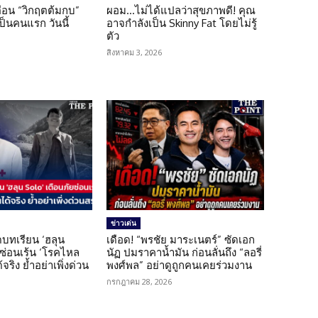
เตือน “วิกฤตต้มกบ”
ผอม…ไม่ได้แปลว่าสุขภาพดี! คุณ
็นคนแรก วันนี้
อาจกำลังเป็น Skinny Fat โดยไม่รู้
ตัว
สิงหาคม 3, 2026
ข่าวเด่น
บทเรียน ‘ฮลุน
เดือด! “พรชัย มาระเนตร์” ซัดเอก
ยซ่อนเร้น ‘โรคไหล
นัฏ ปมราคาน้ำมัน ก่อนลั่นถึง “ลอรี่
้จริง ย้ำอย่าเพิ่งด่วน
พงศ์พล” อย่าดูถูกคนเคยร่วมงาน
กรกฎาคม 28, 2026