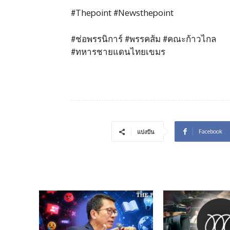
#Thepoint #Newsthepoint
#ช่อพรรนิการ์ #พรรคส้ม #คณะก้าวไกล
#ทหารชายแดนไทยเขมร
Facebook
แบ่งปัน