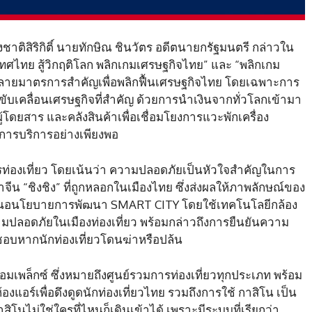
ห่งชาติสิริกิติ์ นายทักษิณ ชินวัตร อดีตนายกรัฐมนตรี กล่าวใน
ศไทย สู้วิกฤติโลก พลิกเกมเศรษฐกิจไทย” และ “พลิกเกม
ลายมาตรการสำคัญเพื่อพลิกฟื้นเศรษฐกิจไทย โดยเฉพาะการ
ับเคลื่อนเศรษฐกิจที่สำคัญ ด้วยการนำเงินจากทั่วโลกเข้ามา
ู้โดยสาร และคลังสินค้าเพื่อเชื่อมโยงการแวะพักเครื่อง
ดการบริการอย่างเพียงพอ
บการท่องเที่ยว โดยเน้นว่า ความปลอดภัยเป็นหัวใจสำคัญในการ
จีน “ชิงชิง” ที่ถูกหลอกในเมืองไทย ซึ่งส่งผลให้ภาพลักษณ์ของ
เสนอนโยบายการพัฒนา SMART CITY โดยใช้เทคโนโลยีกล้อง
วามปลอดภัยในเมืองท่องเที่ยว พร้อมกล่าวถึงการยืนยันความ
ชอบหากนักท่องเที่ยวโดนฆ่าหรือปล้น
คอมเพล็กซ์ ซึ่งหมายถึงศูนย์รวมการท่องเที่ยวทุกประเภท พร้อม
งแอร์เพื่อดึงดูดนักท่องเที่ยวไทย รวมถึงการใช้ กาสิโน เป็น
สิโนไม่ใช่ใครที่ไหนก็เดินเข้าได้ เพราะมีระบบที่เรียกว่า