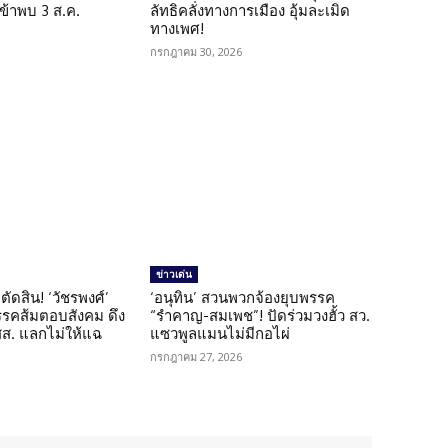
เข้าพบ 3 ส.ค.
ลัทธิคลั่งทางการเมือง อุ้มละเมิด
ทางเพศ!
กรกฎาคม 30, 2026
ข่าวเด่น
ตัดสิน! ‘วัชรพงศ์’
‘อนุทิน’ สวนพวกจ้องยุบพรรค
รรคส้มตอบสังคม ดึง
“รำคาญ-สมเพช”! ปัดร่วมวงฮั้ว สว.
 สส. แลกไม่ให้แฉ
แซวพูลแมนไม่มีกอไผ่
กรกฎาคม 27, 2026