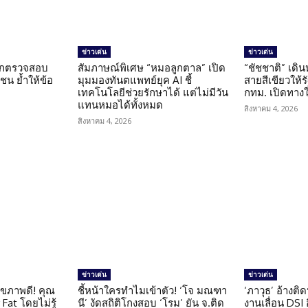
ข่าวเด่น
ข่าวเด่น
นถูกตรวจสอบ
สัมภาษณ์พิเศษ “หมอลูกตาล” เปิด
“ชัชชาติ” เดิ
น ย้ำให้ข้อ
มุมมองทันตแพทย์ยุค AI ชี้
สายสีเขียวให้
น
เทคโนโลยีช่วยรักษาได้ แต่ไม่มีวัน
กทม. เปิดทาง
แทนหมอได้ทั้งหมด
สิงหาคม 4, 2026
สิงหาคม 4, 2026
ข่าวเด่น
ข่าวเด่น
ุขภาพดี! คุณ
ชี้หน้าใครทำไมเข้าตัว! ‘โจ มณฑา
‘ภาวุธ’ อ้างติ
Fat โดยไม่รู้
นี’ งัดสถิติโกงสอบ ‘โรม’ ยัน จ.ติด
งานเลื่อน DSI