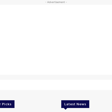
- Advertisement -
r Picks
Latest News