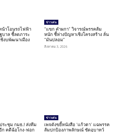
ข่าวเด่น
นหน้าโอนรถไฟฟ้า
“แขก คำผกา” วิจารณ์พรรคส้ม
รัฐบาล ชี้ลดภาระ
หนัก ชี้ห่างปัญหาเชิงโครงสร้าง ลั่น
ใช้งบพัฒนาเมือง
“มันปลอม”
สิงหาคม 3, 2026
ข่าวเด่น
ดประชุม กมธ.! ส่งทีม
เพจดังขยี้หนังสือ ‘แก้วตา’ แฉพรรค
 อีก คดีฉ้อโกง-ฟอก
ส้มปกป้องภาพลักษณ์ ซัดอุบาทว์