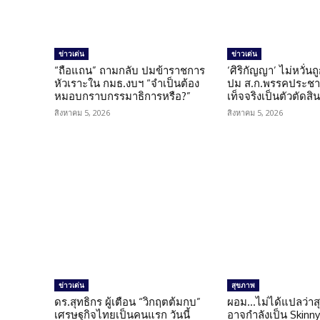
ข่าวเด่น
ข่าวเด่น
“ถือแถน” ถามกลับ ปมข้าราชการ
‘ศิริกัญญา’ ไม่หวั่
หัวเราะใน กมธ.งบฯ “จำเป็นต้อง
ปม ส.ก.พรรคประชาช
หมอบกราบกรรมาธิการหรือ?”
เท็จจริงเป็นตัวตัดสิ
สิงหาคม 5, 2026
สิงหาคม 5, 2026
ข่าวเด่น
สุขภาพ
ดร.สุทธิกร ผู้เตือน “วิกฤตต้มกบ”
ผอม…ไม่ได้แปลว่าส
เศรษฐกิจไทยเป็นคนแรก วันนี้
อาจกำลังเป็น Skinny 