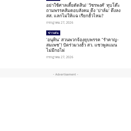
อย่าใช้ศาลเตี้ยตัดสิน! ‘วัชรพงศ์’ ทุบโต๊ะ
ถามพรรคส้มตอบสังคม ดึง ‘ปาล์ม’ ดึงลง
สส. แลกไม่ให้แฉ เรียกฮั้วไหม?
กรกฎาคม 27, 2026
ข่าวเด่น
‘อนุทิน’ สวนพวกจ้องยุบพรรค “รำคาญ-
สมเพช”! ปัดร่วมวงฮั้ว สว. แซวพูลแมน
ไม่มีกอไผ่
กรกฎาคม 27, 2026
- Advertisement -