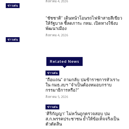
สิงหาคม 4, 2026
ข่าวเด่น
“ชัชชาติ” เดินหน้าโอนรถไฟฟ้าสายสีเขียว
ให้รัฐบาล ชี้ลดภาระ กทม. เปิดทางใช้งบ
พัฒนาเมือง
สิงหาคม 4, 2026
ข่าวเด่น
Related News
ข่าวเด่น
“ถือแถน” ถามกลับ ปมข้าราชการหัวเราะ
ใน กมธ.งบฯ “จำเป็นต้องหมอบกราบ
กรรมาธิการหรือ?”
สิงหาคม 5, 2026
ข่าวเด่น
‘ศิริกัญญา’ ไม่หวั่นถูกตรวจสอบ ปม
ส.ก.พรรคประชาชน ย้ำให้ข้อเท็จจริงเป็น
ตัวตัดสิน