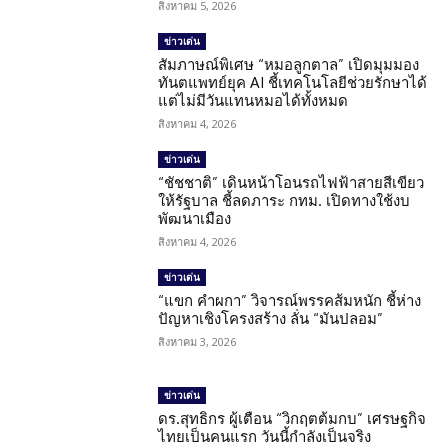
สิงหาคม 5, 2026
ข่าวเด่น
สัมภาษณ์พิเศษ “หมอลูกตาล” เปิดมุมมอง
ทันตแพทย์ยุค AI ชี้เทคโนโลยีช่วยรักษาได้
แต่ไม่มีวันแทนหมอได้ทั้งหมด
สิงหาคม 4, 2026
ข่าวเด่น
“ชัชชาติ” เดินหน้าโอนรถไฟฟ้าสายสีเขียว
ให้รัฐบาล ชี้ลดภาระ กทม. เปิดทางใช้งบ
พัฒนาเมือง
สิงหาคม 4, 2026
ข่าวเด่น
“แขก คำผกา” วิจารณ์พรรคส้มหนัก ชี้ห่าง
ปัญหาเชิงโครงสร้าง ลั่น “มันปลอม”
สิงหาคม 3, 2026
ข่าวเด่น
ดร.สุทธิกร ผู้เตือน “วิกฤตต้มกบ” เศรษฐกิจ
ไทยเป็นคนแรก วันนี้กำลังเป็นจริง