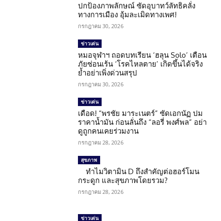
ปกป้องภาพลักษณ์ ซัดอุบาทว์ลัทธิคลั่ง
ทางการเมือง อุ้มละเมิดทางเพศ!
กรกฎาคม 30, 2026
ข่าวเด่น
หมอจุฬาฯ ถอดบทเรียน ‘ฮลุน Solo’ เตือน
ภัยซ่อนเร้น ‘โรคไหลตาย’ เกิดขึ้นได้จริง
ย้ำอย่าเพิ่งด่วนสรุป
กรกฎาคม 30, 2026
ข่าวเด่น
เดือด! “พรชัย มาระเนตร์” ซัดเอกนัฏ ปม
ราคาน้ำมัน ก่อนลั่นถึง “ลอรี่ พงศ์พล” อย่า
ดูถูกคนเคยร่วมงาน
กรกฎาคม 28, 2026
สุขภาพ
ทำไมวิตามิน D ถึงสำคัญต่อฮอร์โมน
กระดูก และสุขภาพโดยรวม?
กรกฎาคม 28, 2026
ข่าวเด่น