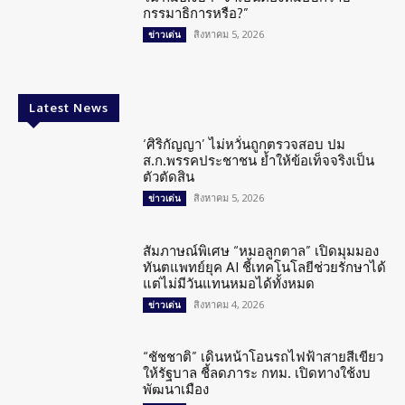
กรรมาธิการหรือ?”
สิงหาคม 5, 2026
ข่าวเด่น
Latest News
‘ศิริกัญญา’ ไม่หวั่นถูกตรวจสอบ ปม
ส.ก.พรรคประชาชน ย้ำให้ข้อเท็จจริงเป็น
ตัวตัดสิน
สิงหาคม 5, 2026
ข่าวเด่น
สัมภาษณ์พิเศษ “หมอลูกตาล” เปิดมุมมอง
ทันตแพทย์ยุค AI ชี้เทคโนโลยีช่วยรักษาได้
แต่ไม่มีวันแทนหมอได้ทั้งหมด
สิงหาคม 4, 2026
ข่าวเด่น
“ชัชชาติ” เดินหน้าโอนรถไฟฟ้าสายสีเขียว
ให้รัฐบาล ชี้ลดภาระ กทม. เปิดทางใช้งบ
พัฒนาเมือง