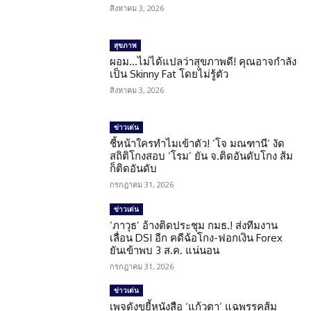
สิงหาคม 3, 2026
สุขภาพ
ผอม…ไม่ได้แปลว่าสุขภาพดี! คุณอาจกำลัง
เป็น Skinny Fat โดยไม่รู้ตัว
สิงหาคม 3, 2026
ข่าวเด่น
ชี้หน้าใครทำไมเข้าตัว! ‘โจ มณฑานี’ งัด
สถิติโกงสอบ ‘โรม’ ยัน จ.ติดอันดับโกง ส้ม
ก็ติดอันดับ
กรกฎาคม 31, 2026
ข่าวเด่น
‘ภาวุธ’ อ้างติดประชุม กมธ.! ส่งทีมงาน
เลื่อน DSI อีก คดีฉ้อโกง-ฟอกเงิน Forex
ยันเข้าพบ 3 ส.ค. แน่นอน
กรกฎาคม 31, 2026
ข่าวเด่น
เพจดังขยี้หนังสือ ‘แก้วตา’ แฉพรรคส้ม