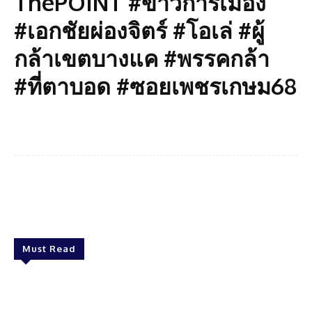
ThePOINT #ข่าวการเมือง
#เอกชัยผ่องจิตร์ #โอเล่ #ผู้
กล้าเขตบางแค #พรรคกล้า
#ที่ตาบอด #ซอยเพชรเกษม68
Facebook
Twitter
Pinterest
What
Must Read