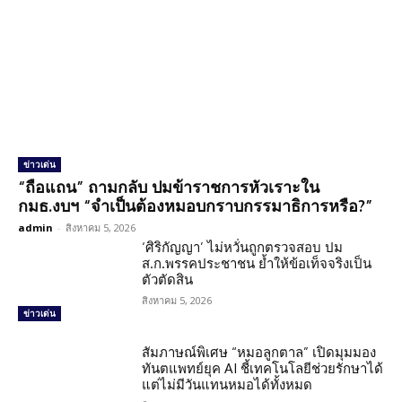
ข่าวเด่น
“ถือแถน” ถามกลับ ปมข้าราชการหัวเราะใน
กมธ.งบฯ “จำเป็นต้องหมอบกราบกรรมาธิการหรือ?”
admin
-
สิงหาคม 5, 2026
‘ศิริกัญญา’ ไม่หวั่นถูกตรวจสอบ ปม
ส.ก.พรรคประชาชน ย้ำให้ข้อเท็จจริงเป็น
ตัวตัดสิน
สิงหาคม 5, 2026
ข่าวเด่น
สัมภาษณ์พิเศษ “หมอลูกตาล” เปิดมุมมอง
ทันตแพทย์ยุค AI ชี้เทคโนโลยีช่วยรักษาได้
แต่ไม่มีวันแทนหมอได้ทั้งหมด