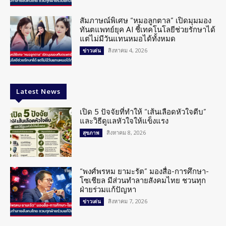
สัมภาษณ์พิเศษ “หมอลูกตาล” เปิดมุมมอง
ทันตแพทย์ยุค AI ชี้เทคโนโลยีช่วยรักษาได้
แต่ไม่มีวันแทนหมอได้ทั้งหมด
สิงหาคม 4, 2026
ข่าวเด่น
Latest News
เปิด 5 ปัจจัยที่ทำให้ “เส้นเลือดหัวใจตีบ”
และวิธีดูแลหัวใจให้แข็งแรง
สิงหาคม 8, 2026
สุขภาพ
“พงศ์พรหม ยามะรัต” มองสื่อ-การศึกษา-
โซเชียล มีส่วนทำลายสังคมไทย ชวนทุก
ฝ่ายร่วมแก้ปัญหา
สิงหาคม 7, 2026
ข่าวเด่น