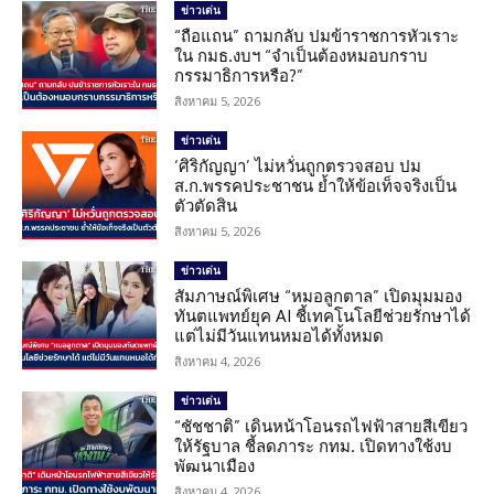
ข่าวเด่น
“ถือแถน” ถามกลับ ปมข้าราชการหัวเราะ
ใน กมธ.งบฯ “จำเป็นต้องหมอบกราบ
กรรมาธิการหรือ?”
สิงหาคม 5, 2026
ข่าวเด่น
‘ศิริกัญญา’ ไม่หวั่นถูกตรวจสอบ ปม
ส.ก.พรรคประชาชน ย้ำให้ข้อเท็จจริงเป็น
ตัวตัดสิน
สิงหาคม 5, 2026
ข่าวเด่น
สัมภาษณ์พิเศษ “หมอลูกตาล” เปิดมุมมอง
ทันตแพทย์ยุค AI ชี้เทคโนโลยีช่วยรักษาได้
แต่ไม่มีวันแทนหมอได้ทั้งหมด
สิงหาคม 4, 2026
ข่าวเด่น
“ชัชชาติ” เดินหน้าโอนรถไฟฟ้าสายสีเขียว
ให้รัฐบาล ชี้ลดภาระ กทม. เปิดทางใช้งบ
พัฒนาเมือง
สิงหาคม 4, 2026