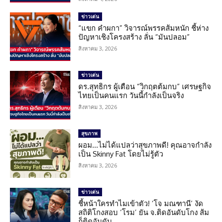
ข่าวเด่น
“แขก คำผกา” วิจารณ์พรรคส้มหนัก ชี้ห่าง
ปัญหาเชิงโครงสร้าง ลั่น “มันปลอม”
สิงหาคม 3, 2026
ข่าวเด่น
ดร.สุทธิกร ผู้เตือน “วิกฤตต้มกบ” เศรษฐกิจ
ไทยเป็นคนแรก วันนี้กำลังเป็นจริง
สิงหาคม 3, 2026
สุขภาพ
ผอม…ไม่ได้แปลว่าสุขภาพดี! คุณอาจกำลัง
เป็น Skinny Fat โดยไม่รู้ตัว
สิงหาคม 3, 2026
ข่าวเด่น
ชี้หน้าใครทำไมเข้าตัว! ‘โจ มณฑานี’ งัด
สถิติโกงสอบ ‘โรม’ ยัน จ.ติดอันดับโกง ส้ม
ก็ติดอันดับ