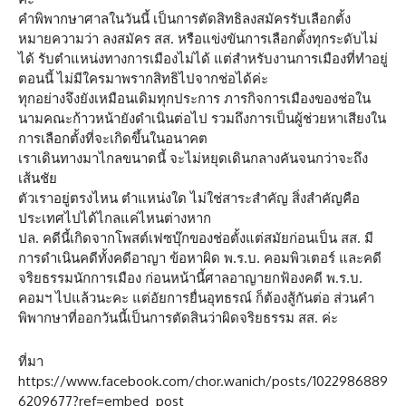
คำพิพากษาศาลในวันนี้ เป็นการตัดสิทธิลงสมัครรับเลือกตั้ง
หมายความว่า ลงสมัคร สส. หรือแข่งขันการเลือกตั้งทุกระดับไม่
ได้ รับตำแหน่งทางการเมืองไม่ได้ แต่สำหรับงานการเมืองที่ทำอยู่
ตอนนี้ ไม่มีใครมาพรากสิทธิไปจากช่อได้ค่ะ
ทุกอย่างจึงยังเหมือนเดิมทุกประการ ภารกิจการเมืองของช่อใน
นามคณะก้าวหน้ายังดำเนินต่อไป รวมถึงการเป็นผู้ช่วยหาเสียงใน
การเลือกตั้งที่จะเกิดขึ้นในอนาคต
เราเดินทางมาไกลขนาดนี้ จะไม่หยุดเดินกลางคันจนกว่าจะถึง
เส้นชัย
ตัวเราอยู่ตรงไหน ตำแหน่งใด ไม่ใช่สาระสำคัญ สิ่งสำคัญคือ
ประเทศไปได้ไกลแค่ไหนต่างหาก
ปล. คดีนี้เกิดจากโพสต์เฟซบุ๊กของช่อตั้งแต่สมัยก่อนเป็น สส. มี
การดำเนินคดีทั้งคดีอาญา ข้อหาผิด พ.ร.บ. คอมพิวเตอร์ และคดี
จริยธรรมนักการเมือง ก่อนหน้านี้ศาลอาญายกฟ้องคดี พ.ร.บ.
คอมฯ ไปแล้วนะคะ แต่อัยการยื่นอุทธรณ์ ก็ต้องสู้กันต่อ ส่วนคำ
พิพากษาที่ออกวันนี้เป็นการตัดสินว่าผิดจริยธรรม สส. ค่ะ
ที่มา
https://www.facebook.com/chor.wanich/posts/1022986889
6209677?ref=embed_post