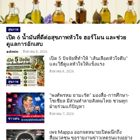
สุขภาพ
เปิด 6 น้ำมันที่ดีต่อสุขภาพหัวใจ ฮอร์โมน และช่วย
ดูแลการอักเสบ
admin
-
สิงหาคม 8, 2026
เปิด 5 ปัจจัยที่ทำให้ “เส้นเลือดหัวใจตีบ”
และวิธีดูแลหัวใจให้แข็งแรง
สิงหาคม 8, 2026
สุขภาพ
“พงศ์พรหม ยามะรัต” มองสื่อ-การศึกษา-
โซเชียล มีส่วนทำลายสังคมไทย ชวนทุก
ฝ่ายร่วมแก้ปัญหา
สิงหาคม 7, 2026
ข่าวเด่น
เพจ Mappa ออกจดหมายเปิดผนึกถึง
สื่อมวลชน ขอรายงานข่าวเหตุรุนแรงอย่าง