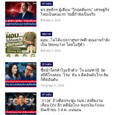
ข่าวเด่น
ดร.สุทธิกร ผู้เตือน “วิกฤตต้มกบ” เศรษฐกิจ
ไทยเป็นคนแรก วันนี้กำลังเป็นจริง
สิงหาคม 3, 2026
สุขภาพ
ผอม…ไม่ได้แปลว่าสุขภาพดี! คุณอาจกำลัง
เป็น Skinny Fat โดยไม่รู้ตัว
สิงหาคม 3, 2026
ข่าวเด่น
ชี้หน้าใครทำไมเข้าตัว! ‘โจ มณฑานี’ งัด
สถิติโกงสอบ ‘โรม’ ยัน จ.ติดอันดับโกง ส้ม
ก็ติดอันดับ
กรกฎาคม 31, 2026
ข่าวเด่น
‘ภาวุธ’ อ้างติดประชุม กมธ.! ส่งทีมงาน
เลื่อน DSI อีก คดีฉ้อโกง-ฟอกเงิน Forex
ยันเข้าพบ 3 ส.ค. แน่นอน