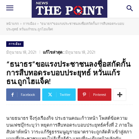
หน้าแรก
การเมือง
"ธนาธร"ขอแรงประชาชนลงชื่อสกัดกั้นการสืบทอดระบอบ
ประยุทธ์ หวั่นแก้รธน.ถูกไฮแจ็ค!
การเมือง
มิถุนายน 18, 2021
แก้ไขล่าสุด :
มิถุนายน 18, 2021
“ธนาธร”ขอแรงประชาชนลงชื่อสกัดกั้น
การสืบทอดระบอบประยุทธ์ หวั่นแก้ร
ธน.ถูกไฮแจ็ค!
Facebook
Twitter
Pinterest
นายธนาธร จึงรุ่งเรืองกิจ ประธานคณะก้าวหน้า โพสต์ข้อความ
บนเฟซบุ๊กระบุว่า หยุดการสืบทอดระบอบประยุทธ์ครั้งที่ 2 ภายใน
สัปดาห์หน้า วาระแก้รัฐธรรมนูญรายมาตราจะถูกลัดคิวเข้าสู่สภา
แบบที่ประชาชนแทบไม่รู้เนื้อรู้ตัว แทนที่จะเดินหน้าผลักดัน