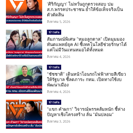
‘ศิริกัญญา’ ไม่หวั่นถูกตรวจสอบ ปม
ส.ก.พรรคประชาชน ย้ำให้ข้อเท็จจริงเป็น
ตัวตัดสิน
สิงหาคม 5, 2026
ข่าวเด่น
สัมภาษณ์พิเศษ “หมอลูกตาล” เปิดมุมมอง
ทันตแพทย์ยุค AI ชี้เทคโนโลยีช่วยรักษาได้
แต่ไม่มีวันแทนหมอได้ทั้งหมด
สิงหาคม 4, 2026
ข่าวเด่น
“ชัชชาติ” เดินหน้าโอนรถไฟฟ้าสายสีเขียว
ให้รัฐบาล ชี้ลดภาระ กทม. เปิดทางใช้งบ
พัฒนาเมือง
สิงหาคม 4, 2026
ข่าวเด่น
“แขก คำผกา” วิจารณ์พรรคส้มหนัก ชี้ห่าง
ปัญหาเชิงโครงสร้าง ลั่น “มันปลอม”
สิงหาคม 3, 2026