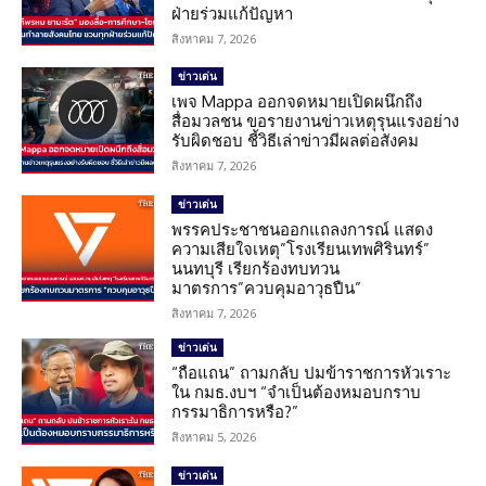
ฝ่ายร่วมแก้ปัญหา
สิงหาคม 7, 2026
ข่าวเด่น
เพจ Mappa ออกจดหมายเปิดผนึกถึง
สื่อมวลชน ขอรายงานข่าวเหตุรุนแรงอย่าง
รับผิดชอบ ชี้วิธีเล่าข่าวมีผลต่อสังคม
สิงหาคม 7, 2026
ข่าวเด่น
พรรคประชาชนออกแถลงการณ์ แสดง
ความเสียใจเหตุ”โรงเรียนเทพศิรินทร์”
นนทบุรี เรียกร้องทบทวน
มาตรการ”ควบคุมอาวุธปืน”
สิงหาคม 7, 2026
ข่าวเด่น
“ถือแถน” ถามกลับ ปมข้าราชการหัวเราะ
ใน กมธ.งบฯ “จำเป็นต้องหมอบกราบ
กรรมาธิการหรือ?”
สิงหาคม 5, 2026
ข่าวเด่น