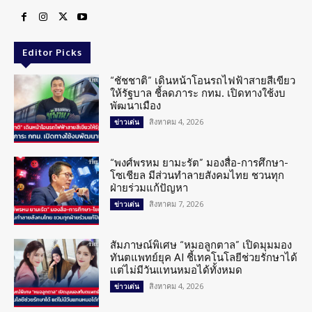
Editor Picks
“ชัชชาติ” เดินหน้าโอนรถไฟฟ้าสายสีเขียว
ให้รัฐบาล ชี้ลดภาระ กทม. เปิดทางใช้งบ
พัฒนาเมือง
สิงหาคม 4, 2026
ข่าวเด่น
“พงศ์พรหม ยามะรัต” มองสื่อ-การศึกษา-
โซเชียล มีส่วนทำลายสังคมไทย ชวนทุก
ฝ่ายร่วมแก้ปัญหา
สิงหาคม 7, 2026
ข่าวเด่น
สัมภาษณ์พิเศษ “หมอลูกตาล” เปิดมุมมอง
ทันตแพทย์ยุค AI ชี้เทคโนโลยีช่วยรักษาได้
แต่ไม่มีวันแทนหมอได้ทั้งหมด
สิงหาคม 4, 2026
ข่าวเด่น