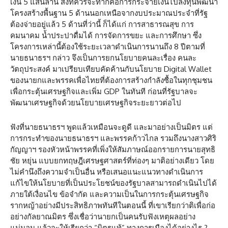
เงิน 5 แสนล้าน สิ่งที่ควรจะทำก็คือการกระจายเงินไปลงทุนพัฒนา
โครงสร้างพื้นฐาน 5 ด้านนอกเหนือจากงบประมาณประจำที่รัฐ
ต้องจ่ายอยู่แล้ว 5 ด้านที่ว่านี้ ก็ได้แก่ การสาธารณสุข การ
คมนาคม น้ำประปาดื่มได้ การจัดการขยะ และการศึกษา ซึ่ง
โครงการเหล่านี้ต้องใช้ระยะเวลาดำเนินการนานถึง 8 ปีตามที่
นายธนาธรฯ กล่าว จึงเป็นการยกนโยบายคนละเรื่อง คนละ
วัตถุประสงค์ มาเปรียบเทียบคัดค้านกับนโยบาย Digital Wallet
ของนายกและพรรคเพื่อไทยที่ต้องการสร้างกำลังซื้อในทุกชุมชน
เพื่อกระตุ้นเศรษฐกิจและเพิ่ม GDP ในทันที ก่อนที่รัฐบาลจะ
พัฒนาเศรษฐกิจด้วยนโยบายเศรษฐกิจระยะยาวต่อไป
ฟังที่นายธนาธรฯ พูดแล้วเหมือนจะดูดี และมาอย่างเป็นมิตร แต่
การกระทำของนายธนาธรฯ และพรรคก้าวไกล รวมถึงนางสาวศิริ
กัญญาฯ รองหัวหน้าพรรคที่เพิ่งให้สัมภาษณ์ออกรายการนายสุทธิ
ชัย หยุ่น แบบยกทฤษฎีเศรษฐศาสตร์ที่ท่องๆ มาติอย่างเดียว โดย
ไม่คำนึงถึงความจำเป็นอื่น หรือเสนอแนะแนวทางดำเนินการ
แก้ไขให้นโยบายที่เป็นประโยชน์ของรัฐบาลสามารถดำเนินไปได้
ภายใต้เงื่อนไข ข้อจำกัด และความเป็นในการกระตุ้นเศรษฐกิจ
รากหญ้าอย่างมีประสิทธิภาพทันทีในตอนนี้ ที่เขาเรียกว่าติเพื่อก่อ
อย่างกัลยาณมิตร ซึ่งเชื่อว่านายกเป็นคนรับฟังเหตุผลอย่าง
แน่นอน แล้วจะให้เรียกว่า “มิตรแท้” ทางการเมืองได้อย่างไร ?