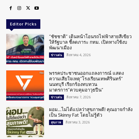
Editor Picks
“ชัชชาติ” เดินหน้าโอนรถไฟฟ้าสายสีเขียว
ให้รัฐบาล ชี้ลดภาระ กทม. เปิดทางใช้งบ
พัฒนาเมือง
สิงหาคม 4, 2026
ข่าวเด่น
พรรคประชาชนออกแถลงการณ์ แสดง
ความเสียใจเหตุ”โรงเรียนเทพศิรินทร์”
นนทบุรี เรียกร้องทบทวน
มาตรการ”ควบคุมอาวุธปืน”
สิงหาคม 7, 2026
ข่าวเด่น
ผอม…ไม่ได้แปลว่าสุขภาพดี! คุณอาจกำลัง
เป็น Skinny Fat โดยไม่รู้ตัว
สิงหาคม 3, 2026
สุขภาพ