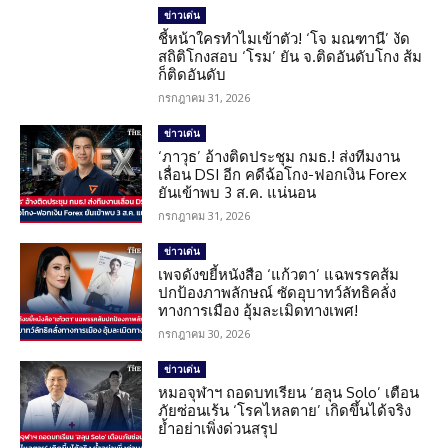
ข่าวเด่น
ชี้หน้าใครทำไมเข้าตัว! ‘โจ มณฑานี’ งัด
สถิติโกงสอบ ‘โรม’ ยัน จ.ติดอันดับโกง ส้ม
ก็ติดอันดับ
กรกฎาคม 31, 2026
ข่าวเด่น
‘ภาวุธ’ อ้างติดประชุม กมธ.! ส่งทีมงาน
เลื่อน DSI อีก คดีฉ้อโกง-ฟอกเงิน Forex
ยันเข้าพบ 3 ส.ค. แน่นอน
กรกฎาคม 31, 2026
ข่าวเด่น
เพจดังขยี้หนังสือ ‘แก้วตา’ แฉพรรคส้ม
ปกป้องภาพลักษณ์ ซัดอุบาทว์ลัทธิคลั่ง
ทางการเมือง อุ้มละเมิดทางเพศ!
กรกฎาคม 30, 2026
ข่าวเด่น
หมอจุฬาฯ ถอดบทเรียน ‘ฮลุน Solo’ เตือน
ภัยซ่อนเร้น ‘โรคไหลตาย’ เกิดขึ้นได้จริง
ย้ำอย่าเพิ่งด่วนสรุป