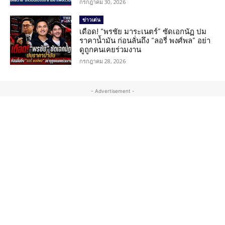
กรกฎาคม 30, 2026
ข่าวเด่น
เดือด! “พรชัย มาระเนตร์” ซัดเอกนัฏ ปม
ราคาน้ำมัน ก่อนลั่นถึง “ลอรี่ พงศ์พล” อย่า
ดูถูกคนเคยร่วมงาน
กรกฎาคม 28, 2026
- Advertisement -