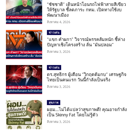
“ชัชชาติ” เดินหน้าโอนรถไฟฟ้าสายสีเขียว
ให้รัฐบาล ชี้ลดภาระ กทม. เปิดทางใช้งบ
พัฒนาเมือง
สิงหาคม 4, 2026
ข่าวเด่น
“แขก คำผกา” วิจารณ์พรรคส้มหนัก ชี้ห่าง
ปัญหาเชิงโครงสร้าง ลั่น “มันปลอม”
สิงหาคม 3, 2026
ข่าวเด่น
ดร.สุทธิกร ผู้เตือน “วิกฤตต้มกบ” เศรษฐกิจ
ไทยเป็นคนแรก วันนี้กำลังเป็นจริง
สิงหาคม 3, 2026
สุขภาพ
ผอม…ไม่ได้แปลว่าสุขภาพดี! คุณอาจกำลัง
เป็น Skinny Fat โดยไม่รู้ตัว
สิงหาคม 3, 2026