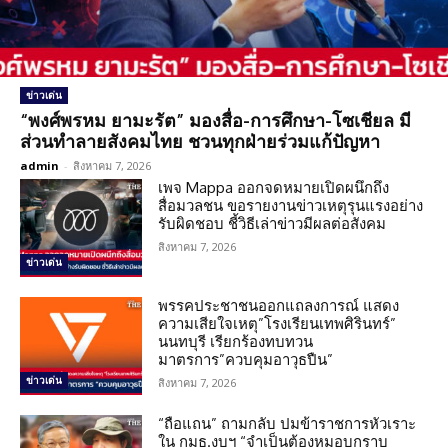
ข่าวเด่น
“พงศ์พรหม ยามะรัต” มองสื่อ-การศึกษา-โซเชียล มี
ส่วนทำลายสังคมไทย ชวนทุกฝ่ายร่วมแก้ปัญหา
admin
-
สิงหาคม 7, 2026
เพจ Mappa ออกจดหมายเปิดผนึกถึง
สื่อมวลชน ขอรายงานข่าวเหตุรุนแรงอย่าง
รับผิดชอบ ชี้วิธีเล่าข่าวมีผลต่อสังคม
สิงหาคม 7, 2026
ข่าวเด่น
พรรคประชาชนออกแถลงการณ์ แสดง
ความเสียใจเหตุ”โรงเรียนเทพศิรินทร์”
นนทบุรี เรียกร้องทบทวน
มาตรการ”ควบคุมอาวุธปืน”
ข่าวเด่น
สิงหาคม 7, 2026
“ถือแถน” ถามกลับ ปมข้าราชการหัวเราะ
ใน กมธ.งบฯ “จำเป็นต้องหมอบกราบ