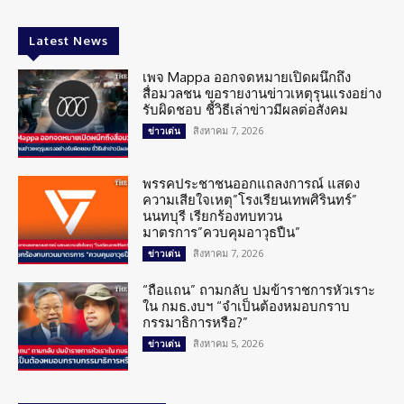
Latest News
เพจ Mappa ออกจดหมายเปิดผนึกถึง
สื่อมวลชน ขอรายงานข่าวเหตุรุนแรงอย่าง
รับผิดชอบ ชี้วิธีเล่าข่าวมีผลต่อสังคม
สิงหาคม 7, 2026
ข่าวเด่น
พรรคประชาชนออกแถลงการณ์ แสดง
ความเสียใจเหตุ”โรงเรียนเทพศิรินทร์”
นนทบุรี เรียกร้องทบทวน
มาตรการ”ควบคุมอาวุธปืน”
สิงหาคม 7, 2026
ข่าวเด่น
“ถือแถน” ถามกลับ ปมข้าราชการหัวเราะ
ใน กมธ.งบฯ “จำเป็นต้องหมอบกราบ
กรรมาธิการหรือ?”
สิงหาคม 5, 2026
ข่าวเด่น