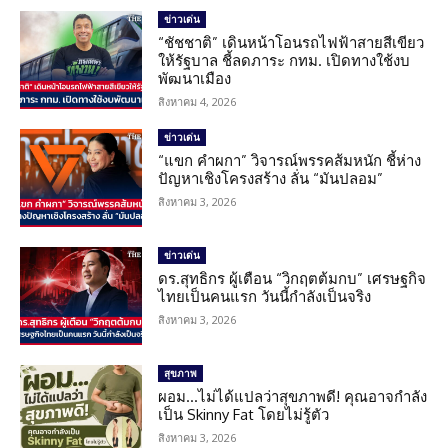
ข่าวเด่น
“ชัชชาติ” เดินหน้าโอนรถไฟฟ้าสายสีเขียว
ให้รัฐบาล ชี้ลดภาระ กทม. เปิดทางใช้งบ
พัฒนาเมือง
สิงหาคม 4, 2026
ข่าวเด่น
“แขก คำผกา” วิจารณ์พรรคส้มหนัก ชี้ห่าง
ปัญหาเชิงโครงสร้าง ลั่น “มันปลอม”
สิงหาคม 3, 2026
ข่าวเด่น
ดร.สุทธิกร ผู้เตือน “วิกฤตต้มกบ” เศรษฐกิจ
ไทยเป็นคนแรก วันนี้กำลังเป็นจริง
สิงหาคม 3, 2026
สุขภาพ
ผอม…ไม่ได้แปลว่าสุขภาพดี! คุณอาจกำลัง
เป็น Skinny Fat โดยไม่รู้ตัว
สิงหาคม 3, 2026