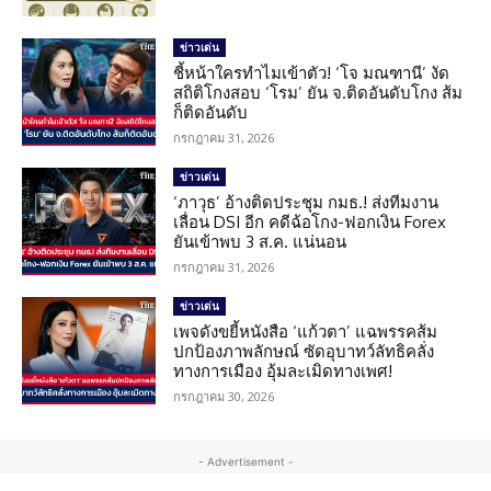
ข่าวเด่น
ชี้หน้าใครทำไมเข้าตัว! ‘โจ มณฑานี’ งัด
สถิติโกงสอบ ‘โรม’ ยัน จ.ติดอันดับโกง ส้ม
ก็ติดอันดับ
กรกฎาคม 31, 2026
ข่าวเด่น
‘ภาวุธ’ อ้างติดประชุม กมธ.! ส่งทีมงาน
เลื่อน DSI อีก คดีฉ้อโกง-ฟอกเงิน Forex
ยันเข้าพบ 3 ส.ค. แน่นอน
กรกฎาคม 31, 2026
ข่าวเด่น
เพจดังขยี้หนังสือ ‘แก้วตา’ แฉพรรคส้ม
ปกป้องภาพลักษณ์ ซัดอุบาทว์ลัทธิคลั่ง
ทางการเมือง อุ้มละเมิดทางเพศ!
กรกฎาคม 30, 2026
- Advertisement -