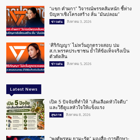
“แขก คำผกา” วิจารณ์พรรคส้มหนัก ชี้ห่าง
ปัญหาเชิงโครงสร้าง ลั่น “มันปลอม”
สิงหาคม 3, 2026
ข่าวเด่น
‘ศิริกัญญา’ ไม่หวั่นถูกตรวจสอบ ปม
ส.ก.พรรคประชาชน ย้ำให้ข้อเท็จจริงเป็น
ตัวตัดสิน
สิงหาคม 5, 2026
ข่าวเด่น
Latest News
เปิด 5 ปัจจัยที่ทำให้ “เส้นเลือดหัวใจตีบ”
และวิธีดูแลหัวใจให้แข็งแรง
สิงหาคม 8, 2026
สุขภาพ
“พงศ์พรหม ยามะรัต” มองสื่อ-การศึกษา-