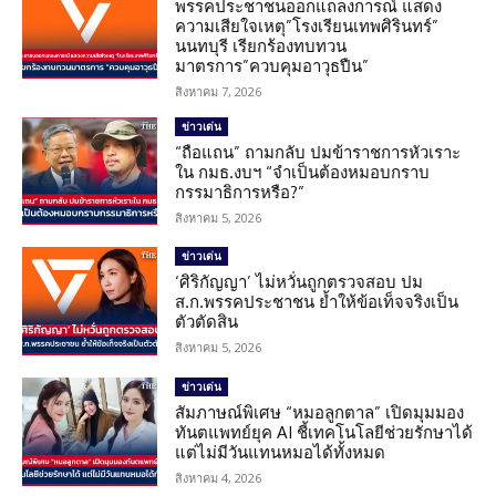
พรรคประชาชนออกแถลงการณ์ แสดง
ความเสียใจเหตุ”โรงเรียนเทพศิรินทร์”
นนทบุรี เรียกร้องทบทวน
มาตรการ”ควบคุมอาวุธปืน”
สิงหาคม 7, 2026
ข่าวเด่น
“ถือแถน” ถามกลับ ปมข้าราชการหัวเราะ
ใน กมธ.งบฯ “จำเป็นต้องหมอบกราบ
กรรมาธิการหรือ?”
สิงหาคม 5, 2026
ข่าวเด่น
‘ศิริกัญญา’ ไม่หวั่นถูกตรวจสอบ ปม
ส.ก.พรรคประชาชน ย้ำให้ข้อเท็จจริงเป็น
ตัวตัดสิน
สิงหาคม 5, 2026
ข่าวเด่น
สัมภาษณ์พิเศษ “หมอลูกตาล” เปิดมุมมอง
ทันตแพทย์ยุค AI ชี้เทคโนโลยีช่วยรักษาได้
แต่ไม่มีวันแทนหมอได้ทั้งหมด
สิงหาคม 4, 2026