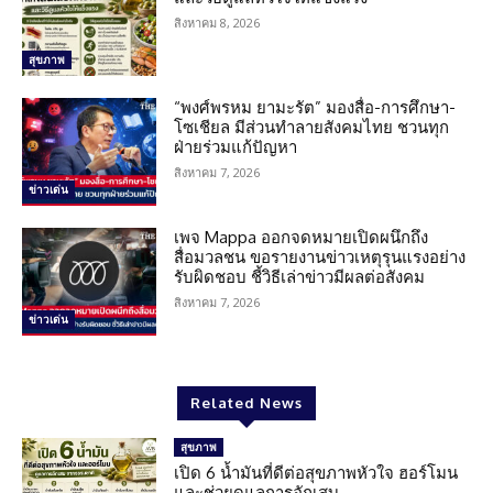
สิงหาคม 8, 2026
สุขภาพ
“พงศ์พรหม ยามะรัต” มองสื่อ-การศึกษา-
โซเชียล มีส่วนทำลายสังคมไทย ชวนทุก
ฝ่ายร่วมแก้ปัญหา
สิงหาคม 7, 2026
ข่าวเด่น
เพจ Mappa ออกจดหมายเปิดผนึกถึง
สื่อมวลชน ขอรายงานข่าวเหตุรุนแรงอย่าง
รับผิดชอบ ชี้วิธีเล่าข่าวมีผลต่อสังคม
สิงหาคม 7, 2026
ข่าวเด่น
Related News
สุขภาพ
เปิด 6 น้ำมันที่ดีต่อสุขภาพหัวใจ ฮอร์โมน
และช่วยดูแลการอักเสบ