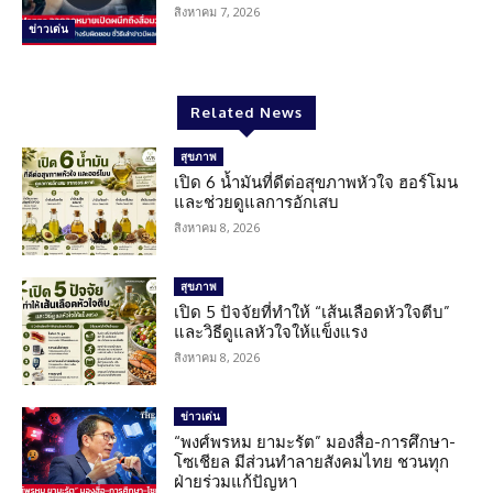
สิงหาคม 7, 2026
ข่าวเด่น
Related News
สุขภาพ
เปิด 6 น้ำมันที่ดีต่อสุขภาพหัวใจ ฮอร์โมน
และช่วยดูแลการอักเสบ
สิงหาคม 8, 2026
สุขภาพ
เปิด 5 ปัจจัยที่ทำให้ “เส้นเลือดหัวใจตีบ”
และวิธีดูแลหัวใจให้แข็งแรง
สิงหาคม 8, 2026
ข่าวเด่น
“พงศ์พรหม ยามะรัต” มองสื่อ-การศึกษา-
โซเชียล มีส่วนทำลายสังคมไทย ชวนทุก
ฝ่ายร่วมแก้ปัญหา