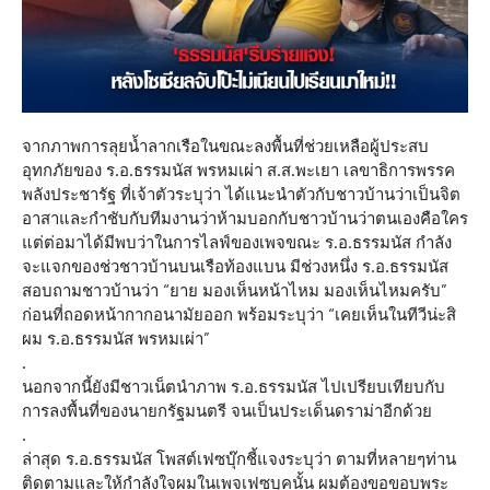
จากภาพการลุยน้ำลากเรือในขณะลงพื้นที่ช่วยเหลือผู้ประสบ
อุทกภัยของ ร.อ.ธรรมนัส พรหมเผ่า ส.ส.พะเยา เลขาธิการพรรค
พลังประชารัฐ ที่เจ้าตัวระบุว่า ได้แนะนำตัวกับชาวบ้านว่าเป็นจิต
อาสาและกำชับกับทีมงานว่าห้ามบอกกับชาวบ้านว่าตนเองคือใคร
แต่ต่อมาได้มีพบว่าในการไลฟ์ของเพจขณะ ร.อ.ธรรมนัส กำลัง
จะแจกของช่วชาวบ้านบนเรือท้องแบน มีช่วงหนึ่ง ร.อ.ธรรมนัส
สอบถามชาวบ้านว่า “ยาย มองเห็นหน้าไหม มองเห็นไหมครับ”
ก่อนที่ถอดหน้ากากอนามัยออก พร้อมระบุว่า “เคยเห็นในทีวีน่ะสิ
ผม ร.อ.ธรรมนัส พรหมเผ่า”
.
นอกจากนี้ยังมีชาวเน็ตนำภาพ ร.อ.ธรรมนัส ไปเปรียบเทียบกับ
การลงพื้นที่ของนายกรัฐมนตรี จนเป็นประเด็นดราม่าอีกด้วย
.
ล่าสุด ร.อ.ธรรมนัส โพสต์เฟซบุ๊กชี้แจงระบุว่า ตามที่หลายๆท่าน
ติดตามและให้กำลังใจผมในเพจเฟซบุคนั้น ผมต้องขอขอบพระ