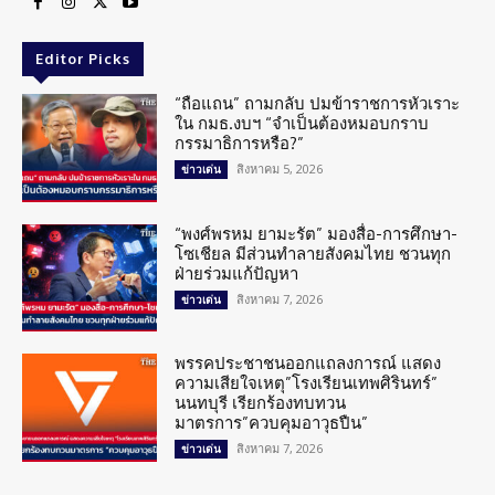
Editor Picks
“ถือแถน” ถามกลับ ปมข้าราชการหัวเราะ
ใน กมธ.งบฯ “จำเป็นต้องหมอบกราบ
กรรมาธิการหรือ?”
สิงหาคม 5, 2026
ข่าวเด่น
“พงศ์พรหม ยามะรัต” มองสื่อ-การศึกษา-
โซเชียล มีส่วนทำลายสังคมไทย ชวนทุก
ฝ่ายร่วมแก้ปัญหา
สิงหาคม 7, 2026
ข่าวเด่น
พรรคประชาชนออกแถลงการณ์ แสดง
ความเสียใจเหตุ”โรงเรียนเทพศิรินทร์”
นนทบุรี เรียกร้องทบทวน
มาตรการ”ควบคุมอาวุธปืน”
สิงหาคม 7, 2026
ข่าวเด่น