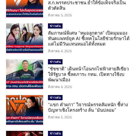
ส.ก.พรรคประชาชน ย้ำให้ข้อเท็จจริงเป็น
ตัวตัดสิน
สิงหาคม 5, 2026
ข่าวเด่น
สัมภาษณ์พิเศษ “หมอลูกตาล” เปิดมุมมอง
ทันตแพทย์ยุค AI ชี้เทคโนโลยีช่วยรักษาได้
แต่ไม่มีวันแทนหมอได้ทั้งหมด
สิงหาคม 4, 2026
ข่าวเด่น
“ชัชชาติ” เดินหน้าโอนรถไฟฟ้าสายสีเขียว
ให้รัฐบาล ชี้ลดภาระ กทม. เปิดทางใช้งบ
พัฒนาเมือง
สิงหาคม 4, 2026
ข่าวเด่น
“แขก คำผกา” วิจารณ์พรรคส้มหนัก ชี้ห่าง
ปัญหาเชิงโครงสร้าง ลั่น “มันปลอม”
สิงหาคม 3, 2026
ข่าวเด่น