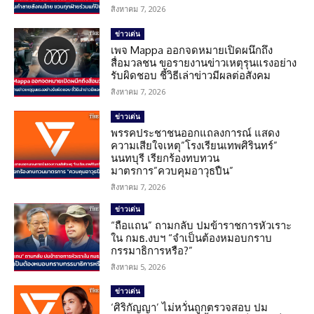
สิงหาคม 7, 2026
ข่าวเด่น
เพจ Mappa ออกจดหมายเปิดผนึกถึง
สื่อมวลชน ขอรายงานข่าวเหตุรุนแรงอย่าง
รับผิดชอบ ชี้วิธีเล่าข่าวมีผลต่อสังคม
สิงหาคม 7, 2026
ข่าวเด่น
พรรคประชาชนออกแถลงการณ์ แสดง
ความเสียใจเหตุ”โรงเรียนเทพศิรินทร์”
นนทบุรี เรียกร้องทบทวน
มาตรการ”ควบคุมอาวุธปืน”
สิงหาคม 7, 2026
ข่าวเด่น
“ถือแถน” ถามกลับ ปมข้าราชการหัวเราะ
ใน กมธ.งบฯ “จำเป็นต้องหมอบกราบ
กรรมาธิการหรือ?”
สิงหาคม 5, 2026
ข่าวเด่น
‘ศิริกัญญา’ ไม่หวั่นถูกตรวจสอบ ปม