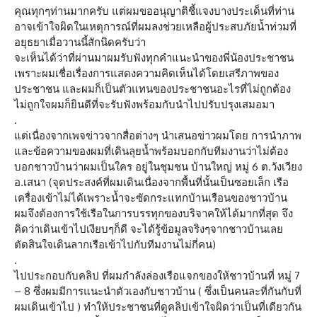
คุณทุกๆท่านมากครับ แต่ผมขออนุญาติชี้แจงบางประเด็นที่ท่าน
อาจเข้าใจผิดในเหตุการณ์ที่ผมลงช่วยเหลือผู้ประสบภัยน้ำท่วมที่
อยุธยาเมื่อวานนี้สักนิดครับว่า
จะเห็นได้ว่าที่ผ่านมาผมรับฟังทุกคำแนะนำของพี่น้องประชาชน
เพราะผมเชื่อเรื่องการแสดงความคิดเห็นได้โดยเสรีภาพของ
ประชาชน และผมก็เป็นตัวแทนของประชาชนอะไรที่ไม่ถูกต้อง
ไม่ถูกใจผมก็ยินดีที่จะรับฟังพร้อมกับนำไปปรับปรุงเสมอมา
.
แต่เนื่องจากเพจข่าวจากสื่อต่างๆ นำเสนอข่าวผมโดย การนำภาพ
และข้อความของผมที่เดินลุยน้ำพร้อมบอกกับทีมงานว่าไม่ต้อง
บอกชาวบ้านว่าผมเป็นใคร อยู่ในชุมชน บ้านใหญ่ หมู่ 6 ต.วังเวียง
อ.เสนา (จุดประสงค์ที่ผมเดินเนื่องจากพื้นที่นั้นเป็นซอยเล็ก เรือ
เครื่องเข้าไม่ได้เพราะน้ำจะซัดกระแทกบ้านเรือนของชาวบ้าน
ผมจึงต้องการใช้เรือในการบรรทุกของบริจาคให้ได้มากที่สุด จึง
คิดว่าเดินเข้าไปเงียบๆก็ดี จะได้รู้ข้อมูลจริงๆจากชาวบ้านเลย
ตัดสินใจเดินลากเรือเข้าไปกับทีมงานไม่กี่คน)
.
ไปประกอบกับคลิป ที่ผมกำลังล่องเรือแจกของให้ชาวบ้านที่ หมู่ 7
– 8 ซึ่งผมมีการแนะนำตัวเองกับชาวบ้าน ( ซึ่งเป็นคนละที่กันกับที่
ผมเดินเข้าไป ) ทำให้ประชาชนที่ดูคลิปเข้าใจผิดว่าเป็นที่เดียวกัน