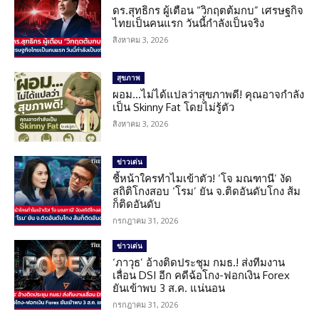
ดร.สุทธิกร ผู้เตือน “วิกฤตต้มกบ” เศรษฐกิจ
ไทยเป็นคนแรก วันนี้กำลังเป็นจริง
สิงหาคม 3, 2026
สุขภาพ
ผอม…ไม่ได้แปลว่าสุขภาพดี! คุณอาจกำลัง
เป็น Skinny Fat โดยไม่รู้ตัว
สิงหาคม 3, 2026
ข่าวเด่น
ชี้หน้าใครทำไมเข้าตัว! ‘โจ มณฑานี’ งัด
สถิติโกงสอบ ‘โรม’ ยัน จ.ติดอันดับโกง ส้ม
ก็ติดอันดับ
กรกฎาคม 31, 2026
ข่าวเด่น
‘ภาวุธ’ อ้างติดประชุม กมธ.! ส่งทีมงาน
เลื่อน DSI อีก คดีฉ้อโกง-ฟอกเงิน Forex
ยันเข้าพบ 3 ส.ค. แน่นอน
กรกฎาคม 31, 2026