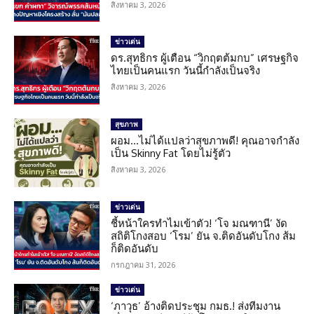
สิงหาคม 3, 2026
ข่าวเด่น
ดร.สุทธิกร ผู้เตือน “วิกฤตต้มกบ” เศรษฐกิจ
ไทยเป็นคนแรก วันนี้กำลังเป็นจริง
สิงหาคม 3, 2026
สุขภาพ
ผอม…ไม่ได้แปลว่าสุขภาพดี! คุณอาจกำลัง
เป็น Skinny Fat โดยไม่รู้ตัว
สิงหาคม 3, 2026
ข่าวเด่น
ชี้หน้าใครทำไมเข้าตัว! ‘โจ มณฑานี’ งัด
สถิติโกงสอบ ‘โรม’ ยัน จ.ติดอันดับโกง ส้ม
ก็ติดอันดับ
กรกฎาคม 31, 2026
ข่าวเด่น
‘ภาวุธ’ อ้างติดประชุม กมธ.! ส่งทีมงาน