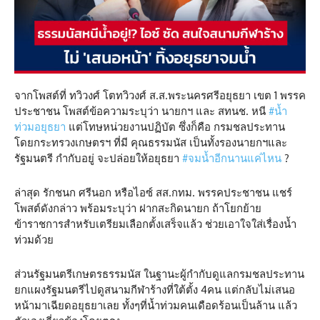
จากโพสต์ที่ ทวิวงศ์ โตทวิวงศ์ ส.ส.พระนครศรีอยุธยา เขต 1 พรรค
ประชาชน โพสต์ข้อความระบุว่า นายกฯ และ สทนช. หนี
#น้ำ
ท่วมอยุธยา
แต่โทษหน่วยงานปฏิบัต ซึ่งก็คือ กรมชลประทาน
โดยกระทรวงเกษตรฯ ที่มี คุณธรรมนัส เป็นทั้งรองนายกฯและ
รัฐมนตรี กำกับอยู่ จะปล่อยให้อยุธยา
#จมน้ำอีกนานแค่ไหน
?
ล่าสุด รักชนก ศรีนอก หรือไอซ์ สส.กทม. พรรคประชาชน แชร์
โพสต์ดังกล่าว พร้อมระบุว่า ฝากสะกิดนายก ถ้าโยกย้าย
ข้าราชการสำหรับเตรียมเลือกตั้งเสร็จแล้ว ช่วยเอาใจใส่เรื่องน้ำ
ท่วมด้วย
ส่วนรัฐมนตรีเกษตรธรรมนัส ในฐานะผู้กำกับดูแลกรมชลประทาน
ยกแผงรัฐมนตรีไปดูสนามกีฬาร้างที่ใต้ตั้ง 4คน แต่กลับไม่เสนอ
หน้ามาเฉียดอยุธยาเลย ทั้งๆที่น้ำท่วมคนเดือดร้อนเป็นล้าน แล้ว