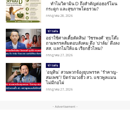
ทำไมวิตามิน D ถึงสำคัญต่อฮอร์โมน
กระดูก และสุขภาพโดยรวม?
กรกฎาคม 28, 2026
ข่าวเด่น
อย่าใช้ศาลเตี้ยตัดสิน! ‘วัชรพงศ์’ ทุบโต๊ะ
ถามพรรคส้มตอบสังคม ดึง ‘ปาล์ม’ ดึงลง
สส. แลกไม่ให้แฉ เรียกฮั้วไหม?
กรกฎาคม 27, 2026
ข่าวเด่น
‘อนุทิน’ สวนพวกจ้องยุบพรรค “รำคาญ-
สมเพช”! ปัดร่วมวงฮั้ว สว. แซวพูลแมน
ไม่มีกอไผ่
กรกฎาคม 27, 2026
- Advertisement -