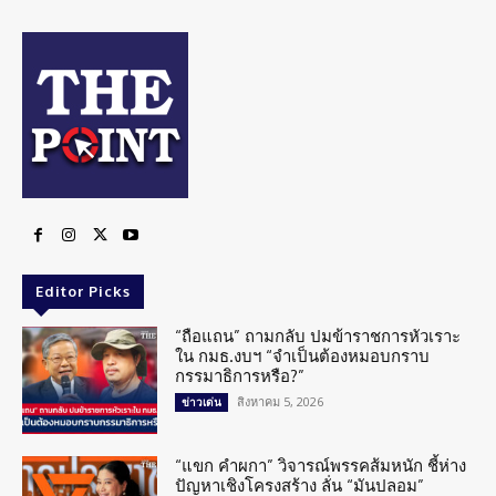
Editor Picks
“ถือแถน” ถามกลับ ปมข้าราชการหัวเราะ
ใน กมธ.งบฯ “จำเป็นต้องหมอบกราบ
กรรมาธิการหรือ?”
สิงหาคม 5, 2026
ข่าวเด่น
“แขก คำผกา” วิจารณ์พรรคส้มหนัก ชี้ห่าง
ปัญหาเชิงโครงสร้าง ลั่น “มันปลอม”