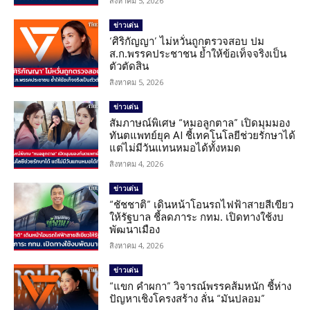
สิงหาคม 5, 2026
ข่าวเด่น
‘ศิริกัญญา’ ไม่หวั่นถูกตรวจสอบ ปม
ส.ก.พรรคประชาชน ย้ำให้ข้อเท็จจริงเป็น
ตัวตัดสิน
สิงหาคม 5, 2026
ข่าวเด่น
สัมภาษณ์พิเศษ “หมอลูกตาล” เปิดมุมมอง
ทันตแพทย์ยุค AI ชี้เทคโนโลยีช่วยรักษาได้
แต่ไม่มีวันแทนหมอได้ทั้งหมด
สิงหาคม 4, 2026
ข่าวเด่น
“ชัชชาติ” เดินหน้าโอนรถไฟฟ้าสายสีเขียว
ให้รัฐบาล ชี้ลดภาระ กทม. เปิดทางใช้งบ
พัฒนาเมือง
สิงหาคม 4, 2026
ข่าวเด่น
“แขก คำผกา” วิจารณ์พรรคส้มหนัก ชี้ห่าง
ปัญหาเชิงโครงสร้าง ลั่น “มันปลอม”