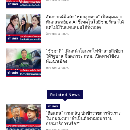
ข่าวเด่น
สัมภาษณ์พิเศษ “หมอลูกตาล” เปิดมุมมอง
ทันตแพทย์ยุค AI ชี้เทคโนโลยีช่วยรักษาได้
แต่ไม่มีวันแทนหมอได้ทั้งหมด
สิงหาคม 4, 2026
ข่าวเด่น
“ชัชชาติ” เดินหน้าโอนรถไฟฟ้าสายสีเขียว
ให้รัฐบาล ชี้ลดภาระ กทม. เปิดทางใช้งบ
พัฒนาเมือง
สิงหาคม 4, 2026
ข่าวเด่น
Related News
ข่าวเด่น
“ถือแถน” ถามกลับ ปมข้าราชการหัวเราะ
ใน กมธ.งบฯ “จำเป็นต้องหมอบกราบ
กรรมาธิการหรือ?”