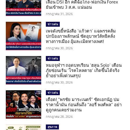
เลื่อน DSI อีก คดีฉ้อโกง-ฟอกเงิน Forex
ยันเข้าพบ 3 ส.ค. แน่นอน
กรกฎาคม 31, 2026
ข่าวเด่น
เพจดังขยี้หนังสือ ‘แก้วตา’ แฉพรรคส้ม
ปกป้องภาพลักษณ์ ซัดอุบาทว์ลัทธิคลั่ง
ทางการเมือง อุ้มละเมิดทางเพศ!
กรกฎาคม 30, 2026
ข่าวเด่น
หมอจุฬาฯ ถอดบทเรียน ‘ฮลุน Solo’ เตือน
ภัยซ่อนเร้น ‘โรคไหลตาย’ เกิดขึ้นได้จริง
ย้ำอย่าเพิ่งด่วนสรุป
กรกฎาคม 30, 2026
ข่าวเด่น
เดือด! “พรชัย มาระเนตร์” ซัดเอกนัฏ ปม
ราคาน้ำมัน ก่อนลั่นถึง “ลอรี่ พงศ์พล” อย่า
ดูถูกคนเคยร่วมงาน
กรกฎาคม 28, 2026
สุขภาพ