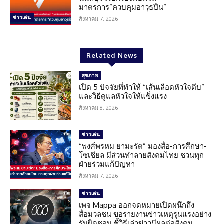
มาตรการ”ควบคุมอาวุธปืน”
ข่าวเด่น
สิงหาคม 7, 2026
Related News
สุขภาพ
เปิด 5 ปัจจัยที่ทำให้ “เส้นเลือดหัวใจตีบ”
และวิธีดูแลหัวใจให้แข็งแรง
สิงหาคม 8, 2026
ข่าวเด่น
“พงศ์พรหม ยามะรัต” มองสื่อ-การศึกษา-
โซเชียล มีส่วนทำลายสังคมไทย ชวนทุก
ฝ่ายร่วมแก้ปัญหา
สิงหาคม 7, 2026
ข่าวเด่น
เพจ Mappa ออกจดหมายเปิดผนึกถึง
สื่อมวลชน ขอรายงานข่าวเหตุรุนแรงอย่าง
รับผิดชอบ ชี้วิธีเล่าข่าวมีผลต่อสังคม