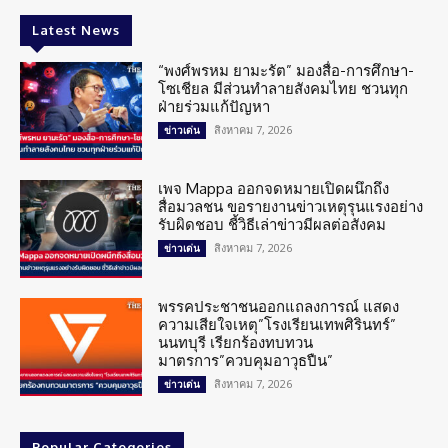
Latest News
“พงศ์พรหม ยามะรัต” มองสื่อ-การศึกษา-
โซเชียล มีส่วนทำลายสังคมไทย ชวนทุก
ฝ่ายร่วมแก้ปัญหา
สิงหาคม 7, 2026
ข่าวเด่น
เพจ Mappa ออกจดหมายเปิดผนึกถึง
สื่อมวลชน ขอรายงานข่าวเหตุรุนแรงอย่าง
รับผิดชอบ ชี้วิธีเล่าข่าวมีผลต่อสังคม
สิงหาคม 7, 2026
ข่าวเด่น
พรรคประชาชนออกแถลงการณ์ แสดง
ความเสียใจเหตุ”โรงเรียนเทพศิรินทร์”
นนทบุรี เรียกร้องทบทวน
มาตรการ”ควบคุมอาวุธปืน”
สิงหาคม 7, 2026
ข่าวเด่น
Popular Categories