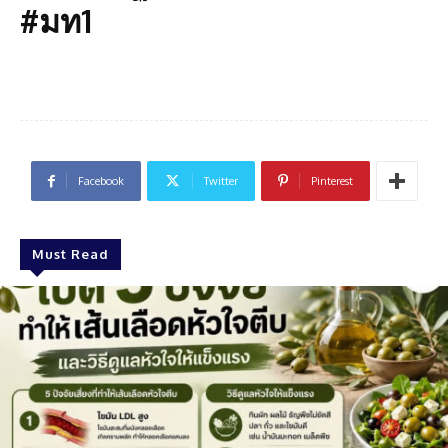
#มท1
Facebook
Twitter
Pinterest
Must Read