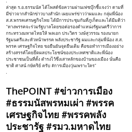
.
ล่าสุด ร.อ.ธรรมนัส ได้โพสต์ข้อความผ่านเฟซบุ๊กชี้แจงว่า ตามที่
มีข่าวจากสำนักข่าวบางสำนัก เผยแพร่ข่าวว่าผมและ กลุ่มพี่น้อง
ส.ส.พรรคเศรษฐกิจไทย ได้มีการประชุมกันที่ภูเก็ตและได้มีมติว่า
“ทางพรรคจะร่วมรัฐบาลโดยขอต่อรองตำแหน่งรัฐมนตรีว่าการ
กระทรวงมหาดไทยให้ พลเอก ประวิตร วงษ์สุวรรณ รองนายก
รัฐมนตรีและหัวหน้าพรรค พลังประชารัฐ ผมและกลุ่มพี่น้อง ส.ส.
พรรค เศรษฐกิจไทย ขอยืนยันจุดยืนเดิม คือขอทำการเมืองอย่าง
สร้างสรรค์โดยยึดผลประโยชน์ของประเทศชาติและพี่น้อง
ประชาชนเป็นที่ตั้ง ดำรงไว้ซึ่งเสาหลักของบ้านของเมือง นั่นคือ
ชาติ ศาสน์ กษัตริย์ ครับ #การเมืองวุ่นเพราะใคร”
.
ThePOINT #ข่าวการเมือง
#ธรรมนัสพรหมเผ่า #พรรค
เศรษฐกิจไทย #พรรคพลัง
ประชารัฐ #รมว.มหาดไทย