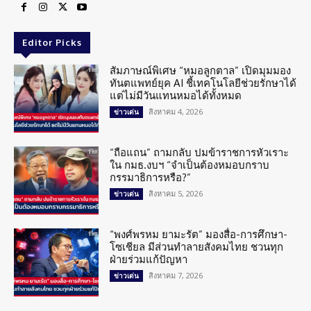
Editor Picks
สัมภาษณ์พิเศษ “หมอลูกตาล” เปิดมุมมอง
ทันตแพทย์ยุค AI ชี้เทคโนโลยีช่วยรักษาได้
แต่ไม่มีวันแทนหมอได้ทั้งหมด
สิงหาคม 4, 2026
ข่าวเด่น
“ถือแถน” ถามกลับ ปมข้าราชการหัวเราะ
ใน กมธ.งบฯ “จำเป็นต้องหมอบกราบ
กรรมาธิการหรือ?”
สิงหาคม 5, 2026
ข่าวเด่น
“พงศ์พรหม ยามะรัต” มองสื่อ-การศึกษา-
โซเชียล มีส่วนทำลายสังคมไทย ชวนทุก
ฝ่ายร่วมแก้ปัญหา
สิงหาคม 7, 2026
ข่าวเด่น