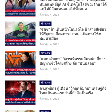
ทันตแพทย์ยุค AI ชี้เทคโนโลยีช่วยรักษาได้
แต่ไม่มีวันแทนหมอได้ทั้งหมด
สิงหาคม 4, 2026
ข่าวเด่น
“ชัชชาติ” เดินหน้าโอนรถไฟฟ้าสายสีเขียว
ให้รัฐบาล ชี้ลดภาระ กทม. เปิดทางใช้งบ
พัฒนาเมือง
สิงหาคม 4, 2026
ข่าวเด่น
“แขก คำผกา” วิจารณ์พรรคส้มหนัก ชี้ห่าง
ปัญหาเชิงโครงสร้าง ลั่น “มันปลอม”
สิงหาคม 3, 2026
ข่าวเด่น
ดร.สุทธิกร ผู้เตือน “วิกฤตต้มกบ” เศรษฐกิจ
ไทยเป็นคนแรก วันนี้กำลังเป็นจริง
สิงหาคม 3, 2026
สุขภาพ