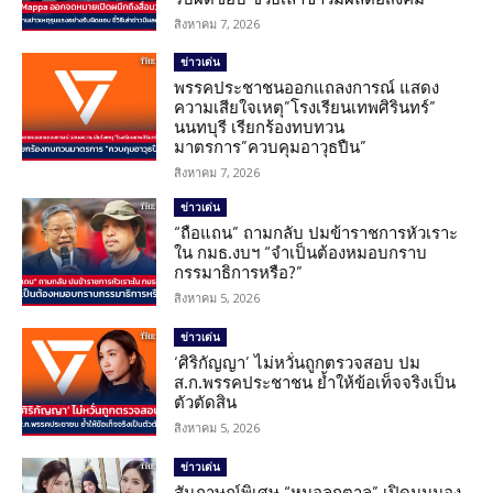
สิงหาคม 7, 2026
ข่าวเด่น
พรรคประชาชนออกแถลงการณ์ แสดง
ความเสียใจเหตุ”โรงเรียนเทพศิรินทร์”
นนทบุรี เรียกร้องทบทวน
มาตรการ”ควบคุมอาวุธปืน”
สิงหาคม 7, 2026
ข่าวเด่น
“ถือแถน” ถามกลับ ปมข้าราชการหัวเราะ
ใน กมธ.งบฯ “จำเป็นต้องหมอบกราบ
กรรมาธิการหรือ?”
สิงหาคม 5, 2026
ข่าวเด่น
‘ศิริกัญญา’ ไม่หวั่นถูกตรวจสอบ ปม
ส.ก.พรรคประชาชน ย้ำให้ข้อเท็จจริงเป็น
ตัวตัดสิน
สิงหาคม 5, 2026
ข่าวเด่น
สัมภาษณ์พิเศษ “หมอลูกตาล” เปิดมุมมอง