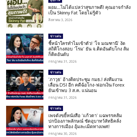
ผอม…ไม่ได้แปลว่าสุขภาพดี! คุณอาจกำลัง
เป็น Skinny Fat โดยไม่รู้ตัว
สิงหาคม 3, 2026
ข่าวเด่น
ชี้หน้าใครทำไมเข้าตัว! ‘โจ มณฑานี’ งัด
สถิติโกงสอบ ‘โรม’ ยัน จ.ติดอันดับโกง ส้ม
ก็ติดอันดับ
กรกฎาคม 31, 2026
ข่าวเด่น
‘ภาวุธ’ อ้างติดประชุม กมธ.! ส่งทีมงาน
เลื่อน DSI อีก คดีฉ้อโกง-ฟอกเงิน Forex
ยันเข้าพบ 3 ส.ค. แน่นอน
กรกฎาคม 31, 2026
ข่าวเด่น
เพจดังขยี้หนังสือ ‘แก้วตา’ แฉพรรคส้ม
ปกป้องภาพลักษณ์ ซัดอุบาทว์ลัทธิคลั่ง
ทางการเมือง อุ้มละเมิดทางเพศ!
กรกฎาคม 30, 2026