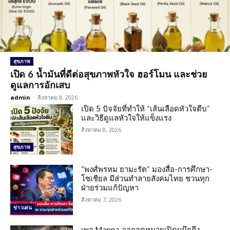
สุขภาพ
เปิด 6 น้ำมันที่ดีต่อสุขภาพหัวใจ ฮอร์โมน และช่วย
ดูแลการอักเสบ
admin
-
สิงหาคม 8, 2026
เปิด 5 ปัจจัยที่ทำให้ “เส้นเลือดหัวใจตีบ”
และวิธีดูแลหัวใจให้แข็งแรง
สิงหาคม 8, 2026
สุขภาพ
“พงศ์พรหม ยามะรัต” มองสื่อ-การศึกษา-
โซเชียล มีส่วนทำลายสังคมไทย ชวนทุก
ฝ่ายร่วมแก้ปัญหา
สิงหาคม 7, 2026
ข่าวเด่น
เพจ Mappa ออกจดหมายเปิดผนึกถึง