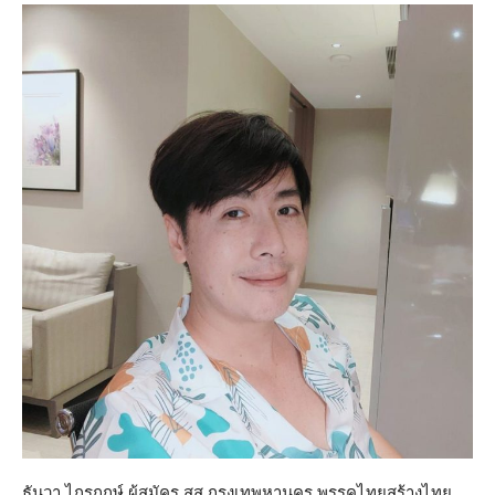
ธันวา ไกรฤกษ์ ผู้สมัคร สส.กรุงเทพหานคร พรรคไทยสร้างไทย