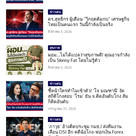
ข่าวเด่น
ดร.สุทธิกร ผู้เตือน “วิกฤตต้มกบ” เศรษฐกิจ
ไทยเป็นคนแรก วันนี้กำลังเป็นจริง
สิงหาคม 3, 2026
สุขภาพ
ผอม…ไม่ได้แปลว่าสุขภาพดี! คุณอาจกำลัง
เป็น Skinny Fat โดยไม่รู้ตัว
สิงหาคม 3, 2026
ข่าวเด่น
ชี้หน้าใครทำไมเข้าตัว! ‘โจ มณฑานี’ งัด
สถิติโกงสอบ ‘โรม’ ยัน จ.ติดอันดับโกง ส้ม
ก็ติดอันดับ
กรกฎาคม 31, 2026
ข่าวเด่น
‘ภาวุธ’ อ้างติดประชุม กมธ.! ส่งทีมงาน
เลื่อน DSI อีก คดีฉ้อโกง-ฟอกเงิน Forex