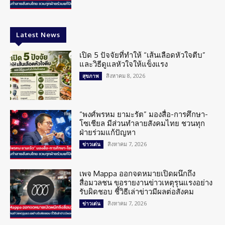
Latest News
เปิด 5 ปัจจัยที่ทำให้ “เส้นเลือดหัวใจตีบ”
และวิธีดูแลหัวใจให้แข็งแรง
สิงหาคม 8, 2026
สุขภาพ
“พงศ์พรหม ยามะรัต” มองสื่อ-การศึกษา-
โซเชียล มีส่วนทำลายสังคมไทย ชวนทุก
ฝ่ายร่วมแก้ปัญหา
สิงหาคม 7, 2026
ข่าวเด่น
เพจ Mappa ออกจดหมายเปิดผนึกถึง
สื่อมวลชน ขอรายงานข่าวเหตุรุนแรงอย่าง
รับผิดชอบ ชี้วิธีเล่าข่าวมีผลต่อสังคม
สิงหาคม 7, 2026
ข่าวเด่น