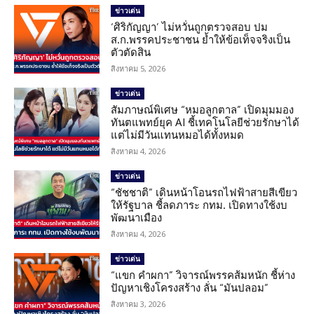
ข่าวเด่น
‘ศิริกัญญา’ ไม่หวั่นถูกตรวจสอบ ปม
ส.ก.พรรคประชาชน ย้ำให้ข้อเท็จจริงเป็น
ตัวตัดสิน
สิงหาคม 5, 2026
ข่าวเด่น
สัมภาษณ์พิเศษ “หมอลูกตาล” เปิดมุมมอง
ทันตแพทย์ยุค AI ชี้เทคโนโลยีช่วยรักษาได้
แต่ไม่มีวันแทนหมอได้ทั้งหมด
สิงหาคม 4, 2026
ข่าวเด่น
“ชัชชาติ” เดินหน้าโอนรถไฟฟ้าสายสีเขียว
ให้รัฐบาล ชี้ลดภาระ กทม. เปิดทางใช้งบ
พัฒนาเมือง
สิงหาคม 4, 2026
ข่าวเด่น
“แขก คำผกา” วิจารณ์พรรคส้มหนัก ชี้ห่าง
ปัญหาเชิงโครงสร้าง ลั่น “มันปลอม”
สิงหาคม 3, 2026