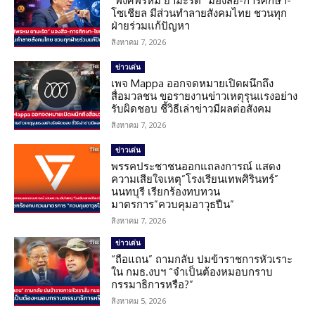
“พงศ์พรหม ยามะรัต” มองสื่อ-การศึกษา-
โซเชียล มีส่วนทำลายสังคมไทย ชวนทุก
ฝ่ายร่วมแก้ปัญหา
สิงหาคม 7, 2026
ข่าวเด่น
เพจ Mappa ออกจดหมายเปิดผนึกถึง
สื่อมวลชน ขอรายงานข่าวเหตุรุนแรงอย่าง
รับผิดชอบ ชี้วิธีเล่าข่าวมีผลต่อสังคม
สิงหาคม 7, 2026
ข่าวเด่น
พรรคประชาชนออกแถลงการณ์ แสดง
ความเสียใจเหตุ”โรงเรียนเทพศิรินทร์”
นนทบุรี เรียกร้องทบทวน
มาตรการ”ควบคุมอาวุธปืน”
สิงหาคม 7, 2026
ข่าวเด่น
“ถือแถน” ถามกลับ ปมข้าราชการหัวเราะ
ใน กมธ.งบฯ “จำเป็นต้องหมอบกราบ
กรรมาธิการหรือ?”
สิงหาคม 5, 2026