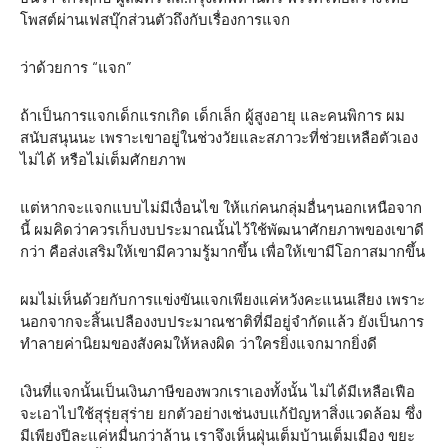
โพสต์ผ่านเฟสบุ๊กส่วนตัวถึงกับเรื่องการแจก
ว่าด้วยการ “แจก”
ถ้าเป็นการแจกเด็กแรกเกิด เด็กเล็ก ผู้สูงอายุ และคนพิการ ผม
สนับสนุนนะ เพราะเขาอยู่ในช่วงวัยและสภาวะที่ช่วยเหลือตัวเอง
ไม่ได้ หรือไม่เต็มศักยภาพ
แต่หากจะแจกแบบไม่มีเงื่อนไข ให้แก่คนกลุ่มอื่นๆนอกเหนือจาก
นี้ ผมคิดว่าควรเก็บงบประมาณนั้นไว้ใช้พัฒนาศักยภาพของเขาดี
กว่า คือส่งเสริมให้เขามีความรู้มากขึ้น เพื่อให้เขามีโอกาสมากขึ้น
ผมไม่เห็นด้วยกับการแข่งขันแจกเพียงแค่หวังคะแนนเสียง เพราะ
นอกจากจะสิ้นเปลืองงบประมาณชาติที่มีอยู่จำกัดแล้ว ยังเป็นการ
ทำลายค่านิยมของสังคมให้หลงผิด ว่าใครยิ่งแจกมากยิ่งดี
เงินที่แจกนั้นเป็นเงินภาษีของพวกเราเองทั้งนั้น ไม่ได้มีเหลือเฟือ
จะเอาไปใช้สุรุ่ยสุร่าย ยกตัวอย่างเช่นงบแก้ปัญหาสิ่งแวดล้อม ซึ่ง
มีเพียงปีละแค่หมื่นกว่าล้าน เราจึงเห็นฝุ่นเต็มบ้านเต็มเมือง ขยะ