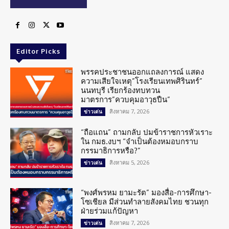
Editor Picks
พรรคประชาชนออกแถลงการณ์ แสดง
ความเสียใจเหตุ”โรงเรียนเทพศิรินทร์”
นนทบุรี เรียกร้องทบทวน
มาตรการ”ควบคุมอาวุธปืน”
สิงหาคม 7, 2026
ข่าวเด่น
“ถือแถน” ถามกลับ ปมข้าราชการหัวเราะ
ใน กมธ.งบฯ “จำเป็นต้องหมอบกราบ
กรรมาธิการหรือ?”
สิงหาคม 5, 2026
ข่าวเด่น
“พงศ์พรหม ยามะรัต” มองสื่อ-การศึกษา-
โซเชียล มีส่วนทำลายสังคมไทย ชวนทุก
ฝ่ายร่วมแก้ปัญหา
สิงหาคม 7, 2026
ข่าวเด่น