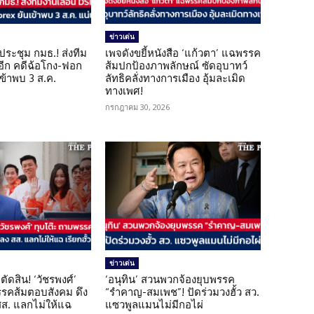
ข่าวเด่น
ดประชุม กมธ.! ส่งทีม
เพจดังขยี้หนังสือ ‘แก้วตา’ แฉพรรค
 อีก คดีฉ้อโกง-ฟอก
ส้มปกป้องภาพลักษณ์ ซัดอุบาทว์
เข้าพบ 3 ส.ค.
ลัทธิคลั่งทางการเมือง อุ้มละเมิด
ทางเพศ!
กรกฎาคม 30, 2026
ข่าวเด่น
ตัดสิน! ‘วัชรพงศ์’
‘อนุทิน’ สวนพวกจ้องยุบพรรค
รรคส้มตอบสังคม ดึง
“รำคาญ-สมเพช”! ปัดร่วมวงฮั้ว สว.
 สส. แลกไม่ให้แฉ
แซวพูลแมนไม่มีกอไผ่