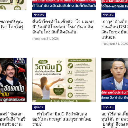
ข่าวเด่น
ข่าวเด่น
ุขภาพดี! คุณ
ชี้หน้าใครทำไมเข้าตัว! ‘โจ มณฑา
‘ภาวุธ’ อ้างติ
Fat โดยไม่รู้
นี’ งัดสถิติโกงสอบ ‘โรม’ ยัน จ.ติด
งานเลื่อน DSI
อันดับโกง ส้มก็ติดอันดับ
เงิน Forex ยัน
แน่นอน
กรกฎาคม 31, 2026
กรกฎาคม 31, 2026
สุขภาพ
ข่าวเด่น
นตร์” ซัดเอก
ทำไมวิตามิน D ถึงสำคัญต่อ
อย่าใช้ศาลเตี้ย
นลั่นถึง “ลอรี่
ฮอร์โมน กระดูก และสุขภาพโดย
ทุบโต๊ะ ถามพ
นเคยร่วมงาน
รวม?
‘ปาล์ม’ ดึงลง