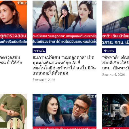
ข่าวเด่น
ข่าวเด่น
นถูกตรวจสอบ
สัมภาษณ์พิเศษ “หมอลูกตาล” เปิด
“ชัชชาติ” เดิ
น ย้ำให้ข้อ
มุมมองทันตแพทย์ยุค AI ชี้
สายสีเขียวให้
น
เทคโนโลยีช่วยรักษาได้ แต่ไม่มีวัน
กทม. เปิดทาง
แทนหมอได้ทั้งหมด
สิงหาคม 4, 2026
สิงหาคม 4, 2026