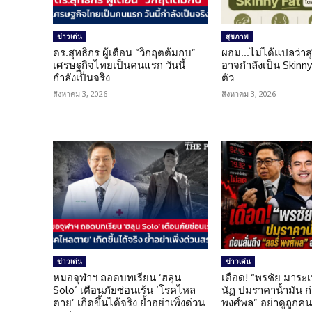
ข่าวเด่น
สุขภาพ
ดร.สุทธิกร ผู้เตือน “วิกฤตต้มกบ”
ผอม…ไม่ได้แปลว่าส
เศรษฐกิจไทยเป็นคนแรก วันนี้
อาจกำลังเป็น Skinny 
กำลังเป็นจริง
ตัว
สิงหาคม 3, 2026
สิงหาคม 3, 2026
ข่าวเด่น
ข่าวเด่น
หมอจุฬาฯ ถอดบทเรียน ‘ฮลุน
เดือด! “พรชัย มาระเ
Solo’ เตือนภัยซ่อนเร้น ‘โรคไหล
นัฏ ปมราคาน้ำมัน ก่อ
ตาย’ เกิดขึ้นได้จริง ย้ำอย่าเพิ่งด่วน
พงศ์พล” อย่าดูถูกค