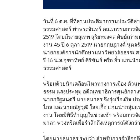
วันที่ 6 ต.ค. ที่ที่ลานประติมากรรมประวัต
ธรรมศาสตร์ ท่าพระจันทร์ คณะกรรมการจัดง
2519 โดยมีนายสุเทพ สุริยะมงคล ศิษย์เ
งาน 45 ปี 6 ตุลา 2519 นายกฤษฎางค์ นุต
นายกองค์การนักศึกษามหาวิทยาลัยธรรมศา
ปี 16 น.ส.จุฑาทิพย์ ศิริขันธ์ หรือ อั๋ว
ธรรมศาสตร์
.
พร้อมด้วยนักเคลื่อนไหวทางการเมือง ตัวแทนค
ธรรม แสงประทุม อดีตเลขาธิการศูนย์กลาง
นายกรัฐมนตรี นายธนาธร จึงรุ่งเรืองกิจ ป
ไกล และนายณัฐวุฒิ ใสยเกื้อ แกนนำกลุ่มแ
งาน โดยมีพิธีทำบุญในช่วงเช้า พร้อมการจ
มาลา พวงหรีดเพื่อรำลึกถึงเหตุการณ์ดังกล่
.
โดยนายธนาธร ระบุว่า สำหรับการรำลึกอดีต