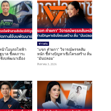
ข่าวเด่น
นหน้าโอนรถไฟฟ้า
“แขก คำผกา” วิจารณ์พรรคส้ม
รัฐบาล ชี้ลดภาระ
หนัก ชี้ห่างปัญหาเชิงโครงสร้าง ลั่น
ใช้งบพัฒนาเมือง
“มันปลอม”
สิงหาคม 3, 2026