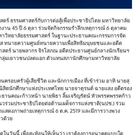
ิศาสตร์ ธรรมศาสตร์กับการต่อสู้เพื่อประชาธิปไตย มหาวิทยาลัย
าน 45 ปี 6 ตุลา ร่วมจัดกิจกรรมรำลึกเหตุการณ์ 6 ตุลาคม
ก่ามหาวิทยาลัยธรรมศาสตร์ ในฐานะประธานคณะกรรมการจัด
จรัส ทนายความศูนย์ทนายความเพื่อสิทธิมนุษยชนและอดีต
สตร์ นายพลากร จิรโสภณ อดีตประธานศูนย์กลางนักเรียนฯ
 แกนนำกลุ่มเยาวชนปลดแอก ตัวแทนสภานักศึกษามหาวิทยาลัย
รอบครัวผู้เสียชีวิต และนักการเมือง ที่เข้าร่วม อาทิ นายสุ
นิสิตนักศึกษาแห่งประเทศไทย นายจาตุรนต์ ฉายแสง อดีตรอง
ระธานคณะก้าวหน้า นายพิธา ลิ้มเจริญรัตน์ หัวพรรคพรรคก้าว
นวร่วมประชาธิปไตยต่อต้านเผด็จการแห่งชาติ(นปช.) ร่วม
ัดแสดงภาพถ่ายเหตุการณ์ 6 ต.ค. 2519 และมีการวางพวง
าวด้วย
ในวันนี้ เพื่อสะท้อนให้เห็นว่า เราต้องการอนาคตแบบใด