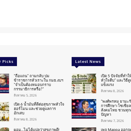
r Picks
Latest News
“ถือแถน” ถามกลับ ปม
เปิด 5 ปัจจัยที่ทำให
ข้าราชการหัวเราะใน กมธ.งบฯ
หัวใจตีบ” และวิธีด
“จำเป็นต้องหมอบกราบ
แข็งแรง
กรรมาธิการหรือ?”
สิงหาคม 8, 2026
สิงหาคม 5, 2026
“พงศ์พรหม ยามะรัต
เปิด 6 น้ำมันที่ดีต่อสุขภาพหัวใจ
การศึกษา-โซเชียล
ฮอร์โมน และช่วยดูแลการ
สังคมไทย ชวนทุกฝ
อักเสบ
ปัญหา
สิงหาคม 8, 2026
สิงหาคม 7, 2026
ผอม…ไม่ได้แปลว่าสุขภาพดี!
เพจ Mappa ออกจ