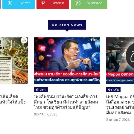
Twitter
Pinterest
WhatsApp
Related News
ข่าวเด่น
ข่าวเด่น
 “เส้นเลือด
“พงศ์พรหม ยามะรัต” มองสื่อ-การ
เพจ Mappa อ
แลหัวใจให้แข็ง
ศึกษา-โซเชียล มีส่วนทำลายสังคม
ถึงสื่อมวลชน 
ไทย ชวนทุกฝ่ายร่วมแก้ปัญหา
รุนแรงอย่างรับผ
มีผลต่อสังคม
สิงหาคม 7, 2026
สิงหาคม 7, 2026