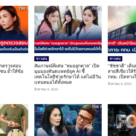
ข่าวเด่น
ข่าวเด่น
นถูกตรวจสอบ
สัมภาษณ์พิเศษ “หมอลูกตาล” เปิด
“ชัชชาติ” เดิ
น ย้ำให้ข้อ
มุมมองทันตแพทย์ยุค AI ชี้
สายสีเขียวให้
น
เทคโนโลยีช่วยรักษาได้ แต่ไม่มีวัน
กทม. เปิดทาง
แทนหมอได้ทั้งหมด
สิงหาคม 4, 2026
สิงหาคม 4, 2026