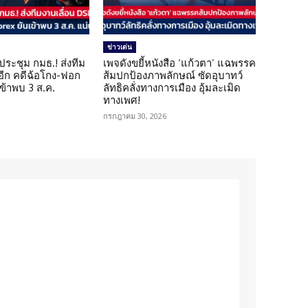
ข่าวเด่น
ดประชุม กมธ.! ส่งทีม
เพจดังขยี้หนังสือ ‘แก้วตา’ แฉพรรค
 อีก คดีฉ้อโกง-ฟอก
ส้มปกป้องภาพลักษณ์ ซัดอุบาทว์
เข้าพบ 3 ส.ค.
ลัทธิคลั่งทางการเมือง อุ้มละเมิด
ทางเพศ!
กรกฎาคม 30, 2026