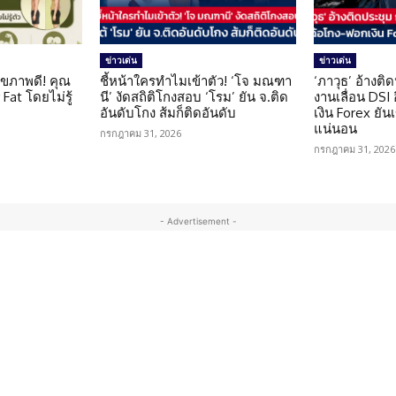
ข่าวเด่น
ข่าวเด่น
ุขภาพดี! คุณ
ชี้หน้าใครทำไมเข้าตัว! ‘โจ มณฑา
‘ภาวุธ’ อ้างติ
Fat โดยไม่รู้
นี’ งัดสถิติโกงสอบ ‘โรม’ ยัน จ.ติด
งานเลื่อน DSI
อันดับโกง ส้มก็ติดอันดับ
เงิน Forex ยัน
แน่นอน
กรกฎาคม 31, 2026
กรกฎาคม 31, 2026
- Advertisement -