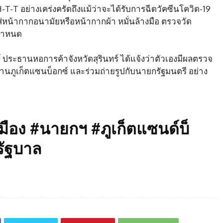
 อย่างเคร่งครัดถึงแม้ว่าจะได้รับการฉีดวัคซีนโควิด-19
ส่หน้ากากอนามัยหรือหน้ากากผ้า หมั่นล้างมือ ตรวจวัด
่กำหนด
งษ์ ประธานหอการค้าจังหวัดสุรินทร์ ได้แจ้งว่าตัวเองมีผลตรวจ
านภูเก็ตแซนบ็อกซ์ และร่วมถ่ายรูปกับนายกรัฐมนตรี อย่าง
ือง #นายกฯ #ภูเก็ตแซนด์บ็
รัฐบาล