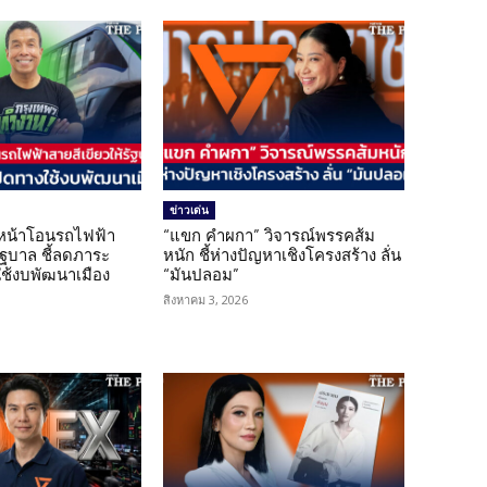
ข่าวเด่น
นหน้าโอนรถไฟฟ้า
“แขก คำผกา” วิจารณ์พรรคส้ม
รัฐบาล ชี้ลดภาระ
หนัก ชี้ห่างปัญหาเชิงโครงสร้าง ลั่น
ใช้งบพัฒนาเมือง
“มันปลอม”
สิงหาคม 3, 2026