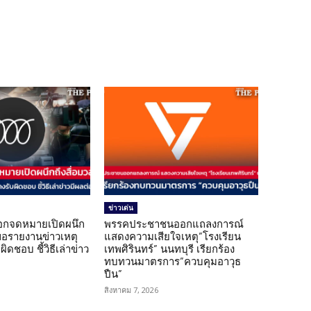
ข่าวเด่น
อกจดหมายเปิดผนึก
พรรคประชาชนออกแถลงการณ์
ขอรายงานข่าวเหตุ
แสดงความเสียใจเหตุ”โรงเรียน
ิดชอบ ชี้วิธีเล่าข่าว
เทพศิรินทร์” นนทบุรี เรียกร้อง
ทบทวนมาตรการ”ควบคุมอาวุธ
ปืน”
สิงหาคม 7, 2026