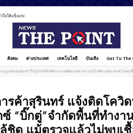
ลหัวใจให้แข็งแรง
สังคม
ต่างประเทศ
เทคโนโลยี
บันเทิง
Get To The P
มงานภูเก็ตแซนบ็อกซ์ "บิ๊กตู่"จำกัดพื้นที่ทำงาน แต่ติดตามสถานการณ์ใกล้ชิด แม้ตรวจแล้วไม่พบเชื
ารค้าสุรินทร์ แจ้งติดโควิด
 “บิ๊กตู่”จำกัดพื้นที่ทำงาน
ชิด แม้ตรวจแล้วไม่พบเชื้