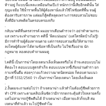
ห้าวอยู่ ก็แบบนี้แหละเหมือนกันเป๊ะ!! หนักกว่านี้เสียอีกคดีนั้น ใส่
กุญแจมือ ใช้น้ำราดพื้นให้ผู้ต้องหานั่งแล้วใช้ไฟช้อตที่พื้น จนผู้
ต้องหารับสารภาพ แต่ผมก็สู้คดีหลุดเพราะการสอบสวนไม่ชอบ
ทั้งที่มียาเสพติดในครอบครองจริง
.
กลับมาคดีที่นครสวรรค์ ผมอยากเตือนตำรวจว่า อย่าทำตามกระ
แส เพราะจะทำงานยาก คดีนี้ “ผิดแน่นอน” (แต่ใครผิดบ้างไม่รู้)
มีการทำร้ายผู้ต้องหาจนตาย แต่การสอบสวนเพื่อให้สามารถ
ลงโทษผู้ต้องหาได้ตามข้อหาที่เป็นจริง ไม่ใช่เรื่องง่าย นัก
กฎหมาย ลองตอบคำถามผมดู
.
1.คดีนี้ เป็นการฆ่าโดยเจตนาเล็งเห็นผลหรือไม่ ถ้าจะตอบแบบไม่
คิดอะไร ตอบแบบสูตรสำเร็จ ตอบแบบพวกขี้เกียจอ่านตำรา ยก
กาแฟขึ้นดื่ม ค่อยๆวางแก้วลงวางมาดนิดหน่อย ก็ตอบตามแนว
ฎีกาที่ 5332/2560 ว่า เป็นการฆ่าโดยเจตนา โดยเล็งเห็นผล
.
2.งั้นผมจะถามต่อไปว่า ถ้าเจตนาฆ่า แล้วทำไมต้องกู้ชีพด้วยการ
ทำ CPR เพราะตามคลิปเห็นชัดว่ามีการกดกระตุ้นหัวใจหลายครั้ง
แต่ไม่สามารถกู้ชีพคืนได้ ถ้าเจตนาฆ่า เมื่อตายแล้วก็จบสิ สม
เจตนาที่ทำแล้ว จะไปกู้ชีพทำไม