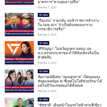
มาตรการ”ควบคุมอาวุธปืน”
สิงหาคม 7, 2026
ข่าวเด่น
“ถือแถน” ถามกลับ ปมข้าราชการหัวเราะ
ใน กมธ.งบฯ “จำเป็นต้องหมอบกราบ
กรรมาธิการหรือ?”
สิงหาคม 5, 2026
ข่าวเด่น
‘ศิริกัญญา’ ไม่หวั่นถูกตรวจสอบ ปม
ส.ก.พรรคประชาชน ย้ำให้ข้อเท็จจริงเป็น
ตัวตัดสิน
สิงหาคม 5, 2026
ข่าวเด่น
สัมภาษณ์พิเศษ “หมอลูกตาล” เปิดมุมมอง
ทันตแพทย์ยุค AI ชี้เทคโนโลยีช่วยรักษาได้
แต่ไม่มีวันแทนหมอได้ทั้งหมด
สิงหาคม 4, 2026
ข่าวเด่น
“ชัชชาติ” เดินหน้าโอนรถไฟฟ้าสายสีเขียว