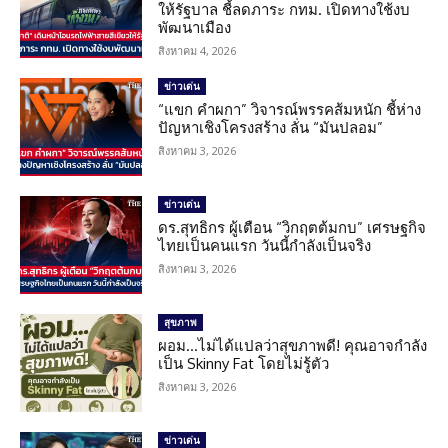
ให้รัฐบาล ชี้ลดภาระ กทม. เปิดทางใช้งบ
พัฒนาเมือง
สิงหาคม 4, 2026
ข่าวเด่น
“แขก คำผกา” วิจารณ์พรรคส้มหนัก ชี้ห่าง
ปัญหาเชิงโครงสร้าง ลั่น “มันปลอม”
สิงหาคม 3, 2026
ข่าวเด่น
ดร.สุทธิกร ผู้เตือน “วิกฤตต้มกบ” เศรษฐกิจ
ไทยเป็นคนแรก วันนี้กำลังเป็นจริง
สิงหาคม 3, 2026
สุขภาพ
ผอม…ไม่ได้แปลว่าสุขภาพดี! คุณอาจกำลัง
เป็น Skinny Fat โดยไม่รู้ตัว
สิงหาคม 3, 2026
ข่าวเด่น