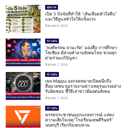
สุขภาพ
เปิด 5 ปัจจัยที่ทำให้ “เส้นเลือดหัวใจตีบ”
และวิธีดูแลหัวใจให้แข็งแรง
สิงหาคม 8, 2026
ข่าวเด่น
“พงศ์พรหม ยามะรัต” มองสื่อ-การศึกษา-
โซเชียล มีส่วนทำลายสังคมไทย ชวนทุก
ฝ่ายร่วมแก้ปัญหา
สิงหาคม 7, 2026
ข่าวเด่น
เพจ Mappa ออกจดหมายเปิดผนึกถึง
สื่อมวลชน ขอรายงานข่าวเหตุรุนแรงอย่าง
รับผิดชอบ ชี้วิธีเล่าข่าวมีผลต่อสังคม
สิงหาคม 7, 2026
ข่าวเด่น
พรรคประชาชนออกแถลงการณ์ แสดง
ความเสียใจเหตุ”โรงเรียนเทพศิรินทร์”
นนทบุรี เรียกร้องทบทวน