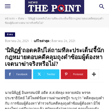
หน้าแรก
สังคม
'นิพิฏฐ์'ถอดคลิปไล่ถามทีละประเด็น!จี้นักกฎหมายตอบคดีคลุมถุงดำ
ซ้อมผู้ต้องหาเจตนาฆ่าจริงหรือไม่?
สังคม
สิงหาคม 26, 2021
แก้ไขล่าสุด :
สิงหาคม 26, 2021
‘นิพิฏฐ์’ถอดคลิปไล่ถามทีละประเด็น!จี้นัก
กฎหมายตอบคดีคลุมถุงดำซ้อมผู้ต้องหา
เจตนาฆ่าจริงหรือไม่?
Facebook
Twitter
Pinterest
นายนิพิฏฐ์ อินทรสมบัติ อดีต ส.ส.พัทลุง หลายสมัย พรรค
ประชาธิปัตย์ ได้โพสต์ข้อความผ่านเฟซบุ๊ก ระบุว่า “คดีคลุมถุงดำ
กับ การซ้อมผู้ต้องหา”ตำรวจกับคดีคลุงถุงดำซ้อมผู้ต้องหา มิใช่
ของใหม่ แต่มีมานานแล้ว สมัยผมยังว่าความอยู่ ตอนนั้นผมยัง