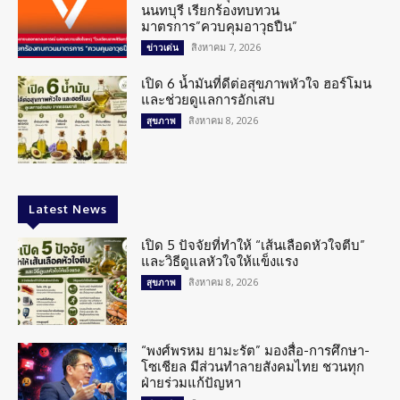
นนทบุรี เรียกร้องทบทวน
มาตรการ”ควบคุมอาวุธปืน”
สิงหาคม 7, 2026
ข่าวเด่น
เปิด 6 น้ำมันที่ดีต่อสุขภาพหัวใจ ฮอร์โมน
และช่วยดูแลการอักเสบ
สิงหาคม 8, 2026
สุขภาพ
Latest News
เปิด 5 ปัจจัยที่ทำให้ “เส้นเลือดหัวใจตีบ”
และวิธีดูแลหัวใจให้แข็งแรง
สิงหาคม 8, 2026
สุขภาพ
“พงศ์พรหม ยามะรัต” มองสื่อ-การศึกษา-
โซเชียล มีส่วนทำลายสังคมไทย ชวนทุก
ฝ่ายร่วมแก้ปัญหา