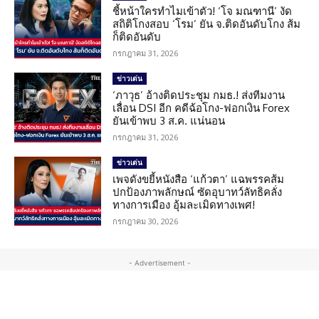
ชี้หน้าใครทำไมเข้าตัว! ‘โจ มณฑานี’ งัด
สถิติโกงสอบ ‘โรม’ ยัน จ.ติดอันดับโกง ส้ม
ก็ติดอันดับ
กรกฎาคม 31, 2026
ข่าวเด่น
‘ภาวุธ’ อ้างติดประชุม กมธ.! ส่งทีมงาน
เลื่อน DSI อีก คดีฉ้อโกง-ฟอกเงิน Forex
ยันเข้าพบ 3 ส.ค. แน่นอน
กรกฎาคม 31, 2026
ข่าวเด่น
เพจดังขยี้หนังสือ ‘แก้วตา’ แฉพรรคส้ม
ปกป้องภาพลักษณ์ ซัดอุบาทว์ลัทธิคลั่ง
ทางการเมือง อุ้มละเมิดทางเพศ!
กรกฎาคม 30, 2026
- Advertisement -