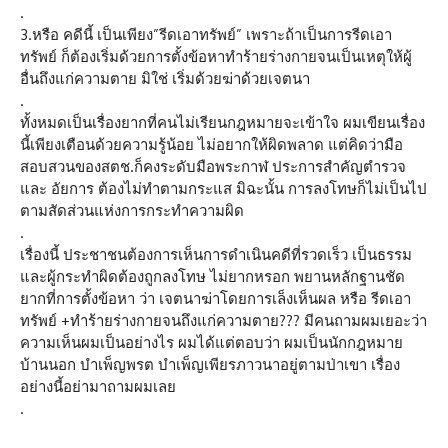
.
3.หรือ คดีนี้ เป็นเพียง”รีดเอาทรัพย์” เพราะถ้าเป็นการรีดเอา
ทรัพย์ ก็ต้องเริ่มด้วยการตั้งข้อหาทำร้ายร่างกายจนเป็นเหตุให้ผู้
อื่นถึงแก่ความตาย มิใช่ เริ่มด้วยฆ่าด้วยเจตนา
.
ทั้งหมดเป็นเรื่องยากที่คนไม่เรียนกฎหมายจะเข้าใจ ผมเขียนเรื่อง
นี้เพียงเตือนด้วยความรู้น้อย ไม่อยากให้ผิดพลาด แต่คิดว่ามือ
สอบสวนของสตช.ก็คงระดับมือพระกาฬ ประการสำคัญตำรวจ
และ อัยการ ต้องไม่ทำตามกระแส มิฉะนั้น การลงโทษก็ไม่เป็นไป
ตามสัดส่วนแห่งการกระทำความผิด
.
เรื่องนี้ ประชาชนต้องการเห็นการดำเนินคดีที่รวดเร็ว เป็นธรรม
และผู้กระทำผิดต้องถูกลงโทษ ไม่ยากหรอก พยานหลักฐานชัด
ยากที่การตั้งข้อหา ว่า เจตนาฆ่าโดยการเล็งเห็นผล หรือ รีดเอา
ทรัพย์ +ทำร้ายร่างกายจนถึงแก่ความตาย??? มีคนถามผมเยอะว่า
ความเห็นผมเป็นอย่างไร ผมได้แต่ตอบว่า ผมเป็นนักกฎหมาย
บ้านนอก บำเพ็ญพรต บำเพ็ญเพียรภาวนาอยู่ตามป่าเขา เรื่อง
อย่างนี้อย่ามาถามผมเลย
.