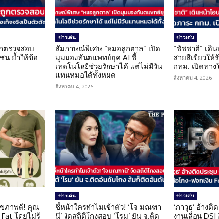
ข่าวเด่น
ข่าวเด่น
นถูกตรวจสอบ
สัมภาษณ์พิเศษ “หมอลูกตาล” เปิด
“ชัชชาติ” เดิ
น ย้ำให้ข้อ
มุมมองทันตแพทย์ยุค AI ชี้
สายสีเขียวให้
น
เทคโนโลยีช่วยรักษาได้ แต่ไม่มีวัน
กทม. เปิดทาง
แทนหมอได้ทั้งหมด
สิงหาคม 4, 2026
สิงหาคม 4, 2026
ข่าวเด่น
ข่าวเด่น
ุขภาพดี! คุณ
ชี้หน้าใครทำไมเข้าตัว! ‘โจ มณฑา
‘ภาวุธ’ อ้างติ
Fat โดยไม่รู้
นี’ งัดสถิติโกงสอบ ‘โรม’ ยัน จ.ติด
งานเลื่อน DSI