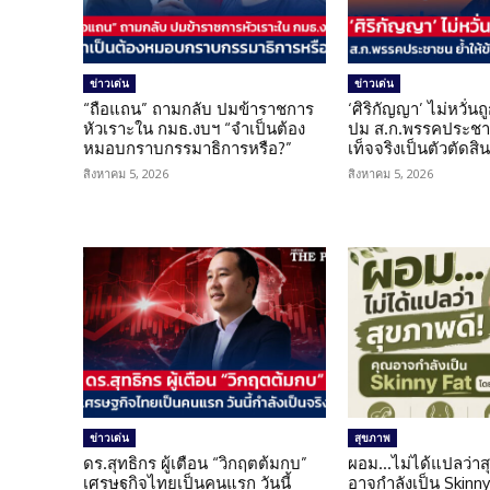
ข่าวเด่น
ข่าวเด่น
“ถือแถน” ถามกลับ ปมข้าราชการ
‘ศิริกัญญา’ ไม่หวั่
หัวเราะใน กมธ.งบฯ “จำเป็นต้อง
ปม ส.ก.พรรคประชาช
หมอบกราบกรรมาธิการหรือ?”
เท็จจริงเป็นตัวตัดสิ
สิงหาคม 5, 2026
สิงหาคม 5, 2026
ข่าวเด่น
สุขภาพ
ดร.สุทธิกร ผู้เตือน “วิกฤตต้มกบ”
ผอม…ไม่ได้แปลว่าส
เศรษฐกิจไทยเป็นคนแรก วันนี้
อาจกำลังเป็น Skinny 