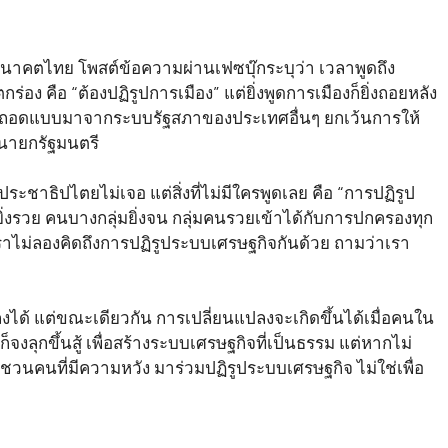
นาคตไทย โพสต์ข้อความผ่านเฟซบุ๊กระบุว่า เวลาพูดถึง
กร่อง คือ “ต้องปฏิรูปการเมือง” แต่ยิ่งพูดการเมืองก็ยิ่งถอยหลัง
ก็ถอดแบบมาจากระบบรัฐสภาของประเทศอื่นๆ ยกเว้นการให้
อกนายกรัฐมนตรี
ประชาธิปไตยไม่เจอ แต่สิ่งที่ไม่มีใครพูดเลย คือ “การปฏิรูป
ยิ่งรวย คนบางกลุ่มยิ่งจน กลุ่มคนรวยเข้าได้กับการปกครองทุก
มเราไม่ลองคิดถึงการปฏิรูประบบเศรษฐกิจกันด้วย ถามว่าเรา
ได้ แต่ขณะเดียวกัน การเปลี่ยนแปลงจะเกิดขึ้นได้เมื่อคนใน
ก็จงลุกขึ้นสู้ เพื่อสร้างระบบเศรษฐกิจที่เป็นธรรม แต่หากไม่
้ขอชวนคนที่มีความหวัง มาร่วมปฏิรูประบบเศรษฐกิจ ไม่ใช่เพื่อ