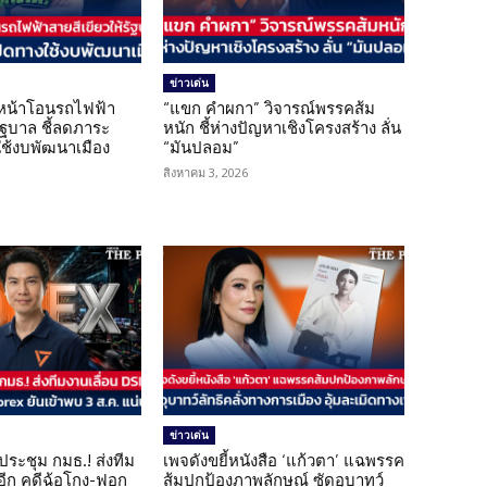
ข่าวเด่น
นหน้าโอนรถไฟฟ้า
“แขก คำผกา” วิจารณ์พรรคส้ม
รัฐบาล ชี้ลดภาระ
หนัก ชี้ห่างปัญหาเชิงโครงสร้าง ลั่น
ใช้งบพัฒนาเมือง
“มันปลอม”
สิงหาคม 3, 2026
ข่าวเด่น
ดประชุม กมธ.! ส่งทีม
เพจดังขยี้หนังสือ ‘แก้วตา’ แฉพรรค
 อีก คดีฉ้อโกง-ฟอก
ส้มปกป้องภาพลักษณ์ ซัดอุบาทว์