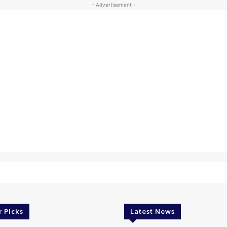
- Advertisement -
r Picks
Latest News