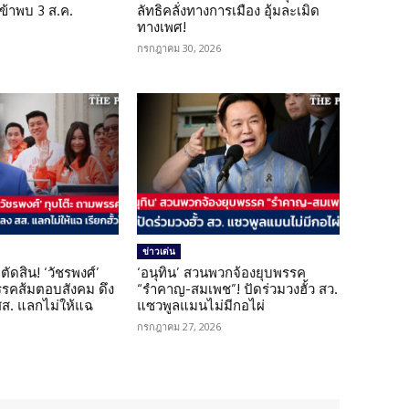
เข้าพบ 3 ส.ค.
ลัทธิคลั่งทางการเมือง อุ้มละเมิด
ทางเพศ!
กรกฎาคม 30, 2026
ข่าวเด่น
ตัดสิน! ‘วัชรพงศ์’
‘อนุทิน’ สวนพวกจ้องยุบพรรค
รรคส้มตอบสังคม ดึง
“รำคาญ-สมเพช”! ปัดร่วมวงฮั้ว สว.
 สส. แลกไม่ให้แฉ
แซวพูลแมนไม่มีกอไผ่
กรกฎาคม 27, 2026