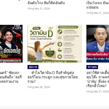
อันดับโกง ส้มก็ติดอันดับ
เงิน Forex ยัน
แน่นอน
กรกฎาคม 31, 2026
กรกฎาคม 31, 2026
สุขภาพ
ข่าวเด่น
นตร์” ซัดเอก
ทำไมวิตามิน D ถึงสำคัญต่อ
อย่าใช้ศาลเตี้ย
นลั่นถึง “ลอรี่
ฮอร์โมน กระดูก และสุขภาพโดย
ทุบโต๊ะ ถามพ
นเคยร่วมงาน
รวม?
‘ปาล์ม’ ดึงลง
เรียกฮั้วไหม?
กรกฎาคม 28, 2026
กรกฎาคม 27, 2026