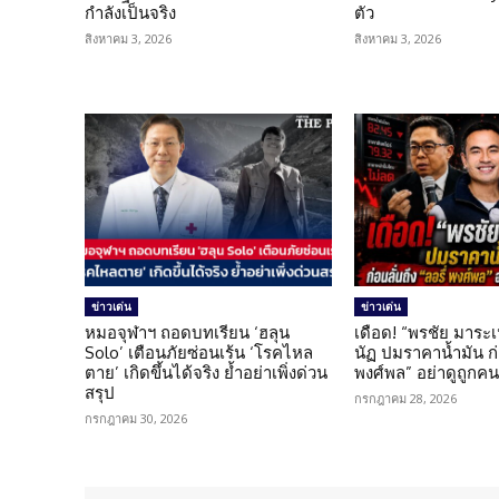
กำลังเป็นจริง
ตัว
สิงหาคม 3, 2026
สิงหาคม 3, 2026
ข่าวเด่น
ข่าวเด่น
หมอจุฬาฯ ถอดบทเรียน ‘ฮลุน
เดือด! “พรชัย มาระเ
Solo’ เตือนภัยซ่อนเร้น ‘โรคไหล
นัฏ ปมราคาน้ำมัน ก่อ
ตาย’ เกิดขึ้นได้จริง ย้ำอย่าเพิ่งด่วน
พงศ์พล” อย่าดูถูกค
สรุป
กรกฎาคม 28, 2026
กรกฎาคม 30, 2026