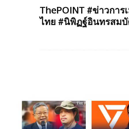
ThePOINT #ข่าวการเม
ไทย #นิพิฏฐ์อินทรสมบั
Facebook
แบ่งปัน