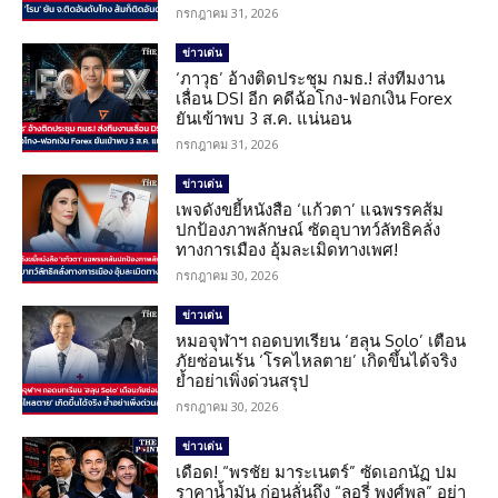
กรกฎาคม 31, 2026
ข่าวเด่น
‘ภาวุธ’ อ้างติดประชุม กมธ.! ส่งทีมงาน
เลื่อน DSI อีก คดีฉ้อโกง-ฟอกเงิน Forex
ยันเข้าพบ 3 ส.ค. แน่นอน
กรกฎาคม 31, 2026
ข่าวเด่น
เพจดังขยี้หนังสือ ‘แก้วตา’ แฉพรรคส้ม
ปกป้องภาพลักษณ์ ซัดอุบาทว์ลัทธิคลั่ง
ทางการเมือง อุ้มละเมิดทางเพศ!
กรกฎาคม 30, 2026
ข่าวเด่น
หมอจุฬาฯ ถอดบทเรียน ‘ฮลุน Solo’ เตือน
ภัยซ่อนเร้น ‘โรคไหลตาย’ เกิดขึ้นได้จริง
ย้ำอย่าเพิ่งด่วนสรุป
กรกฎาคม 30, 2026
ข่าวเด่น
เดือด! “พรชัย มาระเนตร์” ซัดเอกนัฏ ปม
ราคาน้ำมัน ก่อนลั่นถึง “ลอรี่ พงศ์พล” อย่า