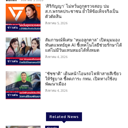
‘ศิริกัญญา’ ไม่หวั่นถูกตรวจสอบ ปม
ส.ก.พรรคประชาชน ย้ำให้ข้อเท็จจริงเป็น
ตัวตัดสิน
สิงหาคม 5, 2026
ข่าวเด่น
สัมภาษณ์พิเศษ “หมอลูกตาล” เปิดมุมมอง
ทันตแพทย์ยุค AI ชี้เทคโนโลยีช่วยรักษาได้
แต่ไม่มีวันแทนหมอได้ทั้งหมด
สิงหาคม 4, 2026
ข่าวเด่น
“ชัชชาติ” เดินหน้าโอนรถไฟฟ้าสายสีเขียว
ให้รัฐบาล ชี้ลดภาระ กทม. เปิดทางใช้งบ
พัฒนาเมือง
สิงหาคม 4, 2026
ข่าวเด่น
Related News
ข่าวเด่น