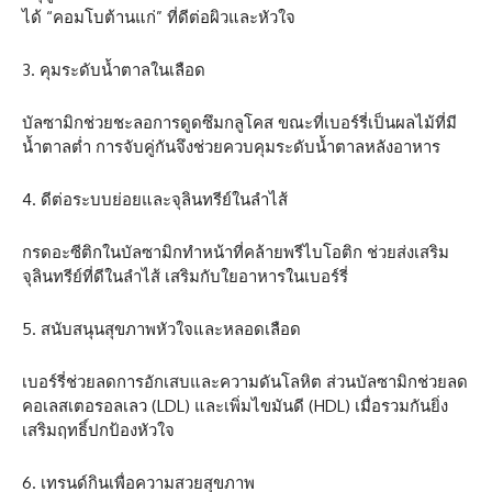
ได้ “คอมโบต้านแก่” ที่ดีต่อผิวและหัวใจ
3. คุมระดับน้ำตาลในเลือด
บัลซามิกช่วยชะลอการดูดซึมกลูโคส ขณะที่เบอร์รี่เป็นผลไม้ที่มี
น้ำตาลต่ำ การจับคู่กันจึงช่วยควบคุมระดับน้ำตาลหลังอาหาร
4. ดีต่อระบบย่อยและจุลินทรีย์ในลำไส้
กรดอะซีติกในบัลซามิกทำหน้าที่คล้ายพรีไบโอติก ช่วยส่งเสริม
จุลินทรีย์ที่ดีในลำไส้ เสริมกับใยอาหารในเบอร์รี่
5. สนับสนุนสุขภาพหัวใจและหลอดเลือด
เบอร์รี่ช่วยลดการอักเสบและความดันโลหิต ส่วนบัลซามิกช่วยลด
คอเลสเตอรอลเลว (LDL) และเพิ่มไขมันดี (HDL) เมื่อรวมกันยิ่ง
เสริมฤทธิ์ปกป้องหัวใจ
6. เทรนด์กินเพื่อความสวยสุขภาพ