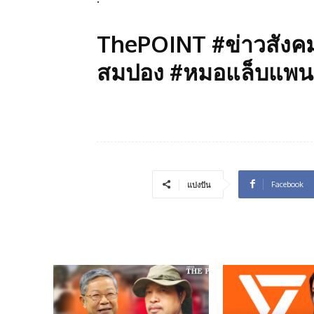
ThePOINT #ข่าวสังค
สมปอง #หมอแล็บแพน
Facebook
แบ่งปัน