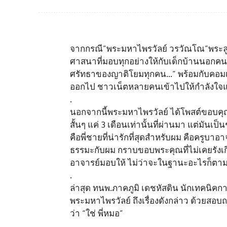
จากกรณี”พระมหาไพรวัลย์ วรวัณโณ”พระลูก
ศาสนาที่มอบทุกอย่างให้กับเด็กบ้านนอกคนห
ศรัทธาของญาติโยมทุกคน…” พร้อมกับคอมเม
ออกไป ชาวเน็ตหลายคนเข้าไปให้กำลังใจแล
.
นอกจากนี้พระมหาไพรวัลย์ ได้โพสต์ขอบคุ
สั้นๆ แค่ 3 เดือนเท่านั้นที่ผ่านมา แต่มัน
คือพี่ชายที่น่ารักที่สุดสำหรับผม คือครูบ
ธรรมะกับผม กราบขอบพระคุณที่ไม่เคยรังเก
อาจารย์มอบให้ ไม่ว่าจะในฐานะอะไรก็ต
.
ล่าสุด ทนพ.ภาคภูมิ เดชหัสดิน นักเทคนิค
พระมหาไพรวัลย์ ถึงเรื่องดังกล่าว ด้วยสอ
ว่า “ใช่ พี่หมอ”
.