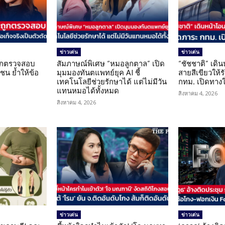
ข่าวเด่น
ข่าวเด่น
นถูกตรวจสอบ
สัมภาษณ์พิเศษ “หมอลูกตาล” เปิด
“ชัชชาติ” เดิ
น ย้ำให้ข้อ
มุมมองทันตแพทย์ยุค AI ชี้
สายสีเขียวให้
น
เทคโนโลยีช่วยรักษาได้ แต่ไม่มีวัน
กทม. เปิดทาง
แทนหมอได้ทั้งหมด
สิงหาคม 4, 2026
สิงหาคม 4, 2026
ข่าวเด่น
ข่าวเด่น