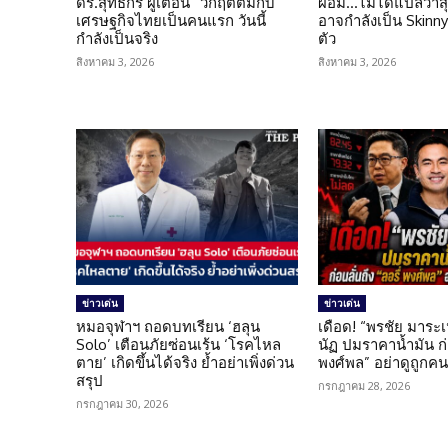
ดร.สุทธิกร ผู้เตือน “วิกฤตต้มกบ”
ผอม…ไม่ได้แปลว่าส
เศรษฐกิจไทยเป็นคนแรก วันนี้
อาจกำลังเป็น Skinny 
กำลังเป็นจริง
ตัว
สิงหาคม 3, 2026
สิงหาคม 3, 2026
ข่าวเด่น
ข่าวเด่น
หมอจุฬาฯ ถอดบทเรียน ‘ฮลุน
เดือด! “พรชัย มาระเ
Solo’ เตือนภัยซ่อนเร้น ‘โรคไหล
นัฏ ปมราคาน้ำมัน ก่อ
ตาย’ เกิดขึ้นได้จริง ย้ำอย่าเพิ่งด่วน
พงศ์พล” อย่าดูถูกค
สรุป
กรกฎาคม 28, 2026
กรกฎาคม 30, 2026