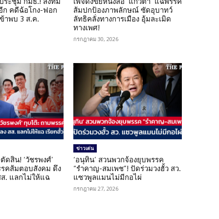
ดประชุม กมธ.! ส่งทีม
เพจดังขยี้หนังสือ ‘แก้วตา’ แฉพรรค
 อีก คดีฉ้อโกง-ฟอก
ส้มปกป้องภาพลักษณ์ ซัดอุบาทว์
เข้าพบ 3 ส.ค.
ลัทธิคลั่งทางการเมือง อุ้มละเมิด
ทางเพศ!
กรกฎาคม 30, 2026
ข่าวเด่น
ตัดสิน! ‘วัชรพงศ์’
‘อนุทิน’ สวนพวกจ้องยุบพรรค
รรคส้มตอบสังคม ดึง
“รำคาญ-สมเพช”! ปัดร่วมวงฮั้ว สว.
 สส. แลกไม่ให้แฉ
แซวพูลแมนไม่มีกอไผ่
กรกฎาคม 27, 2026