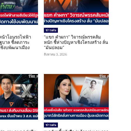
ข่าวเด่น
นหน้าโอนรถไฟฟ้า
“แขก คำผกา” วิจารณ์พรรคส้ม
รัฐบาล ชี้ลดภาระ
หนัก ชี้ห่างปัญหาเชิงโครงสร้าง ลั่น
ใช้งบพัฒนาเมือง
“มันปลอม”
สิงหาคม 3, 2026
ข่าวเด่น