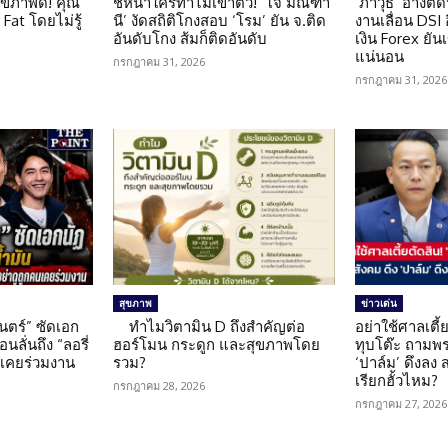
ุขภาพดี! คุณ
ชี้หน้าใครทำไมเข้าตัว! ‘โจ มณฑา
‘ภาวุธ’ อ้างติ
Fat โดยไม่รู้
นี’ งัดสถิติโกงสอบ ‘โรม’ ยัน จ.ติด
งานเลื่อน DSI
อันดับโกง ส้มก็ติดอันดับ
เงิน Forex ยัน
แน่นอน
กรกฎาคม 31, 2026
กรกฎาคม 31, 2026
สุขภาพ
ข่าวเด่น
นตร์” ซัดเอก
ทำไมวิตามิน D ถึงสำคัญต่อ
อย่าใช้ศาลเตี้ย
นลั่นถึง “ลอรี่
ฮอร์โมน กระดูก และสุขภาพโดย
ทุบโต๊ะ ถามพ
นเคยร่วมงาน
รวม?
‘ปาล์ม’ ดึงลง
เรียกฮั้วไหม?
กรกฎาคม 28, 2026
กรกฎาคม 27, 2026