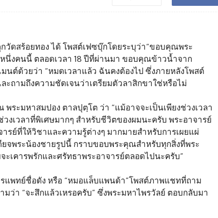
วัดสร้อยทอง ได้ โพสต์เฟซบุ๊กโดยระบุว่า“ขอบคุณพระ
นึ่งคนนี้ ตลอดเวลา 18 ปีที่ผ่านมา ขอบคุณข้าวน้ำจาก
นต์ด้วยว่า “หมดเวลาแล้ว ฉันคงต้องไป ซึ่งภายหลังโพสต์
ะถามถึงความชัดเจนว่าเตรียมตัวลาสิกขาใช่หรือไม่
ณ พระมหาสมปอง ตาลปุตฺโต ว่า “แม้อาจจะเป็นเพียงช่วงเวลา
เป็นช่วงเวลาที่พิเศษมากๆ สำหรับชีวิตของผมนะครับ พระอาจารย์
าอาจารย์ที่ให้วิชาและความรู้ต่างๆ มากมายสำหรับการเผยแผ่
ียจพระน้องชายรูปนี้ กราบขอบพระคุณสำหรับทุกสิ่งที่พระ
ามจะเคารพรักและศรัทธาพระอาจารย์ตลอดไปนะครับ”
การแพทย์ชื่อดัง หรือ “หมอแล็บแพนด้า”โพสต์ภาพแชทที่ถาม
บถามว่า “จะสึกแล้วเหรอครับ” ซึ่งพระมหาไพรวัลย์ ตอบกลับมา