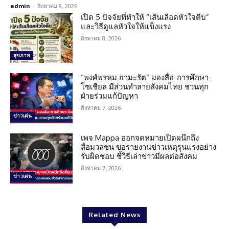
admin
-
สิงหาคม 8, 2026
เปิด 5 ปัจจัยที่ทำให้ “เส้นเลือดหัวใจตีบ”
และวิธีดูแลหัวใจให้แข็งแรง
สิงหาคม 8, 2026
สุขภาพ
“พงศ์พรหม ยามะรัต” มองสื่อ-การศึกษา-
โซเชียล มีส่วนทำลายสังคมไทย ชวนทุก
ฝ่ายร่วมแก้ปัญหา
สิงหาคม 7, 2026
ข่าวเด่น
เพจ Mappa ออกจดหมายเปิดผนึกถึง
สื่อมวลชน ขอรายงานข่าวเหตุรุนแรงอย่าง
รับผิดชอบ ชี้วิธีเล่าข่าวมีผลต่อสังคม
สิงหาคม 7, 2026
ข่าวเด่น
Related News