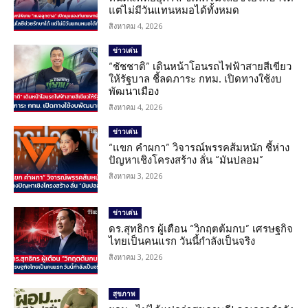
แต่ไม่มีวันแทนหมอได้ทั้งหมด
สิงหาคม 4, 2026
ข่าวเด่น
“ชัชชาติ” เดินหน้าโอนรถไฟฟ้าสายสีเขียว
ให้รัฐบาล ชี้ลดภาระ กทม. เปิดทางใช้งบ
พัฒนาเมือง
สิงหาคม 4, 2026
ข่าวเด่น
“แขก คำผกา” วิจารณ์พรรคส้มหนัก ชี้ห่าง
ปัญหาเชิงโครงสร้าง ลั่น “มันปลอม”
สิงหาคม 3, 2026
ข่าวเด่น
ดร.สุทธิกร ผู้เตือน “วิกฤตต้มกบ” เศรษฐกิจ
ไทยเป็นคนแรก วันนี้กำลังเป็นจริง
สิงหาคม 3, 2026
สุขภาพ