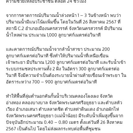
ความช่วยเหลือประชาชน ตลอด 24 ชั่วโมง
จากการคาดการณ์ปริมาณน้ำล่วงหน้า 1 – 3 วันข้างหน้า พบว่า
ปริมาณน้ำมีแนวโน้มเพิ่มขึ้น โดยในวันที่ 26 สิงหาคม 2567 ที่
สถานี C.2 อำเภอเมืองนครสวรรค์ จังหวัดนครสวรรค์ มีปริมาณ
น้ำไหลผ่าน ประมาณ 1,000 ลูกบาศก์เมตรต่อวินาที
และคาดการณ์ปริมาณน้ำจากลำน้ำสาขา ประมาณ 200
ลูกบาศก์เมตรต่อวินาที ซึ่งทำให้ปริมาณน้ำที่เหนือเขื่อน
เจ้าพระยา มีปริมาณ 1,200 ลูกบาศก์เมตรต่อวินาที และรับน้ำเข้า
ระบบกรมชลประทานทั้ง 2 ฝั่ง ในอัตรา 300 ลูกบาศก์เมตรต่อ
วินาที จึงมีความจำเป็นต้องระบายน้ำผ่านท้ายเขื่อนเจ้าพระยา ใน
อัตราระหว่าง 700 – 900 ลูกบาศก์เมตรต่อวินาที
ทำให้พื้นที่ลุ่มต่ำนอกคันกั้นน้ำบริเวณคลองโผงเผง จังหวัด
อ่างทอง คลองบางบาล จังหวัดพระนครศรีอยุธยา และตำบลหัว
เวียง อำเภอเสนา ตำบลลาดชิด ตำบลท่าดินแดง อำเภอผักไห่
จังหวัดพระนครศรีอยุธยา (แม่น้ำน้อย) มีระดับน้ำเพิ่มสูงขึ้นจาก
ปัจจุบันอีกประมาณ 0.40 – 0.80 เมตร ตั้งแต่วันที่ 26 สิงหาคม
2567 เป็นต้นไป โดยไม่ส่งผลกระทบต่อพื้นที่ชุมชน