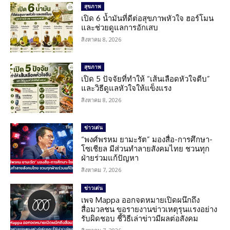
สุขภาพ
เปิด 6 น้ำมันที่ดีต่อสุขภาพหัวใจ ฮอร์โมน
และช่วยดูแลการอักเสบ
สิงหาคม 8, 2026
สุขภาพ
เปิด 5 ปัจจัยที่ทำให้ “เส้นเลือดหัวใจตีบ”
และวิธีดูแลหัวใจให้แข็งแรง
สิงหาคม 8, 2026
ข่าวเด่น
“พงศ์พรหม ยามะรัต” มองสื่อ-การศึกษา-
โซเชียล มีส่วนทำลายสังคมไทย ชวนทุก
ฝ่ายร่วมแก้ปัญหา
สิงหาคม 7, 2026
ข่าวเด่น
เพจ Mappa ออกจดหมายเปิดผนึกถึง
สื่อมวลชน ขอรายงานข่าวเหตุรุนแรงอย่าง
รับผิดชอบ ชี้วิธีเล่าข่าวมีผลต่อสังคม