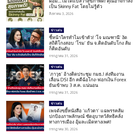
ผอม…ไม่ได้แปลว่าสุขภาพดี! คุณอาจกำลัง
เป็น Skinny Fat โดยไม่รู้ตัว
สิงหาคม 3, 2026
ข่าวเด่น
ชี้หน้าใครทำไมเข้าตัว! ‘โจ มณฑานี’ งัด
สถิติโกงสอบ ‘โรม’ ยัน จ.ติดอันดับโกง ส้ม
ก็ติดอันดับ
กรกฎาคม 31, 2026
ข่าวเด่น
‘ภาวุธ’ อ้างติดประชุม กมธ.! ส่งทีมงาน
เลื่อน DSI อีก คดีฉ้อโกง-ฟอกเงิน Forex
ยันเข้าพบ 3 ส.ค. แน่นอน
กรกฎาคม 31, 2026
ข่าวเด่น
เพจดังขยี้หนังสือ ‘แก้วตา’ แฉพรรคส้ม
ปกป้องภาพลักษณ์ ซัดอุบาทว์ลัทธิคลั่ง
ทางการเมือง อุ้มละเมิดทางเพศ!
กรกฎาคม 30, 2026