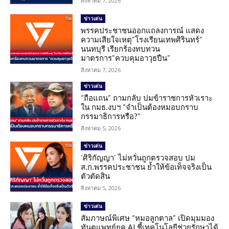
สิงหาคม 7, 2026
ข่าวเด่น
พรรคประชาชนออกแถลงการณ์ แสดง
ความเสียใจเหตุ”โรงเรียนเทพศิรินทร์”
นนทบุรี เรียกร้องทบทวน
มาตรการ”ควบคุมอาวุธปืน”
สิงหาคม 7, 2026
ข่าวเด่น
“ถือแถน” ถามกลับ ปมข้าราชการหัวเราะ
ใน กมธ.งบฯ “จำเป็นต้องหมอบกราบ
กรรมาธิการหรือ?”
สิงหาคม 5, 2026
ข่าวเด่น
‘ศิริกัญญา’ ไม่หวั่นถูกตรวจสอบ ปม
ส.ก.พรรคประชาชน ย้ำให้ข้อเท็จจริงเป็น
ตัวตัดสิน
สิงหาคม 5, 2026
ข่าวเด่น
สัมภาษณ์พิเศษ “หมอลูกตาล” เปิดมุมมอง
ทันตแพทย์ยุค AI ชี้เทคโนโลยีช่วยรักษาได้