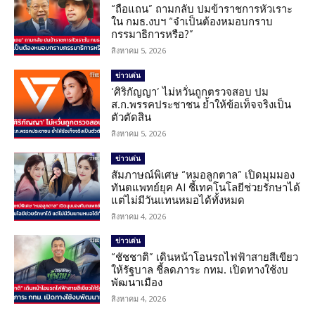
“ถือแถน” ถามกลับ ปมข้าราชการหัวเราะ
ใน กมธ.งบฯ “จำเป็นต้องหมอบกราบ
กรรมาธิการหรือ?”
สิงหาคม 5, 2026
ข่าวเด่น
‘ศิริกัญญา’ ไม่หวั่นถูกตรวจสอบ ปม
ส.ก.พรรคประชาชน ย้ำให้ข้อเท็จจริงเป็น
ตัวตัดสิน
สิงหาคม 5, 2026
ข่าวเด่น
สัมภาษณ์พิเศษ “หมอลูกตาล” เปิดมุมมอง
ทันตแพทย์ยุค AI ชี้เทคโนโลยีช่วยรักษาได้
แต่ไม่มีวันแทนหมอได้ทั้งหมด
สิงหาคม 4, 2026
ข่าวเด่น
“ชัชชาติ” เดินหน้าโอนรถไฟฟ้าสายสีเขียว
ให้รัฐบาล ชี้ลดภาระ กทม. เปิดทางใช้งบ
พัฒนาเมือง
สิงหาคม 4, 2026