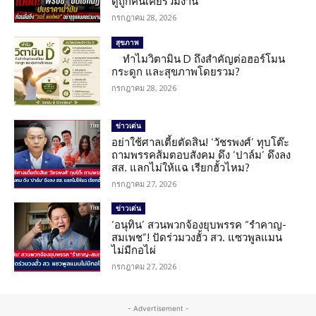
ดูถูกคนเคยร่วมงาน
กรกฎาคม 28, 2026
สุขภาพ
ทำไมวิตามิน D ถึงสำคัญต่อฮอร์โมน
กระดูก และสุขภาพโดยรวม?
กรกฎาคม 28, 2026
ข่าวเด่น
อย่าใช้ศาลเตี้ยตัดสิน! ‘วัชรพงศ์’ ทุบโต๊ะ
ถามพรรคส้มตอบสังคม ดึง ‘ปาล์ม’ ดึงลง
สส. แลกไม่ให้แฉ เรียกฮั้วไหม?
กรกฎาคม 27, 2026
ข่าวเด่น
‘อนุทิน’ สวนพวกจ้องยุบพรรค “รำคาญ-
สมเพช”! ปัดร่วมวงฮั้ว สว. แซวพูลแมน
ไม่มีกอไผ่
กรกฎาคม 27, 2026
- Advertisement -