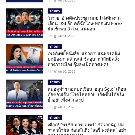
กรกฎาคม 31, 2026
ข่าวเด่น
‘ภาวุธ’ อ้างติดประชุม กมธ.! ส่งทีมงาน
เลื่อน DSI อีก คดีฉ้อโกง-ฟอกเงิน Forex
ยันเข้าพบ 3 ส.ค. แน่นอน
กรกฎาคม 31, 2026
ข่าวเด่น
เพจดังขยี้หนังสือ ‘แก้วตา’ แฉพรรคส้ม
ปกป้องภาพลักษณ์ ซัดอุบาทว์ลัทธิคลั่ง
ทางการเมือง อุ้มละเมิดทางเพศ!
กรกฎาคม 30, 2026
ข่าวเด่น
หมอจุฬาฯ ถอดบทเรียน ‘ฮลุน Solo’ เตือน
ภัยซ่อนเร้น ‘โรคไหลตาย’ เกิดขึ้นได้จริง
ย้ำอย่าเพิ่งด่วนสรุป
กรกฎาคม 30, 2026
ข่าวเด่น
เดือด! “พรชัย มาระเนตร์” ซัดเอกนัฏ ปม
ราคาน้ำมัน ก่อนลั่นถึง “ลอรี่ พงศ์พล” อย่า