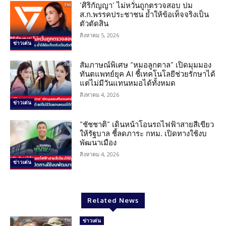
‘ศิริกัญญา’ ไม่หวั่นถูกตรวจสอบ ปม
ส.ก.พรรคประชาชน ย้ำให้ข้อเท็จจริงเป็น
ตัวตัดสิน
สิงหาคม 5, 2026
ข่าวเด่น
สัมภาษณ์พิเศษ “หมอลูกตาล” เปิดมุมมอง
ทันตแพทย์ยุค AI ชี้เทคโนโลยีช่วยรักษาได้
แต่ไม่มีวันแทนหมอได้ทั้งหมด
สิงหาคม 4, 2026
ข่าวเด่น
“ชัชชาติ” เดินหน้าโอนรถไฟฟ้าสายสีเขียว
ให้รัฐบาล ชี้ลดภาระ กทม. เปิดทางใช้งบ
พัฒนาเมือง
สิงหาคม 4, 2026
ข่าวเด่น
Related News
ข่าวเด่น