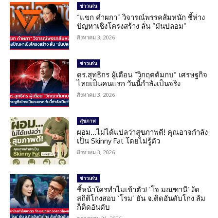
ข่าวเด่น
“แขก คำผกา” วิจารณ์พรรคส้มหนัก ชี้ห่าง
ปัญหาเชิงโครงสร้าง ลั่น “มันปลอม”
สิงหาคม 3, 2026
ข่าวเด่น
ดร.สุทธิกร ผู้เตือน “วิกฤตต้มกบ” เศรษฐกิจ
ไทยเป็นคนแรก วันนี้กำลังเป็นจริง
สิงหาคม 3, 2026
สุขภาพ
ผอม…ไม่ได้แปลว่าสุขภาพดี! คุณอาจกำลัง
เป็น Skinny Fat โดยไม่รู้ตัว
สิงหาคม 3, 2026
ข่าวเด่น
ชี้หน้าใครทำไมเข้าตัว! ‘โจ มณฑานี’ งัด
สถิติโกงสอบ ‘โรม’ ยัน จ.ติดอันดับโกง ส้ม
ก็ติดอันดับ