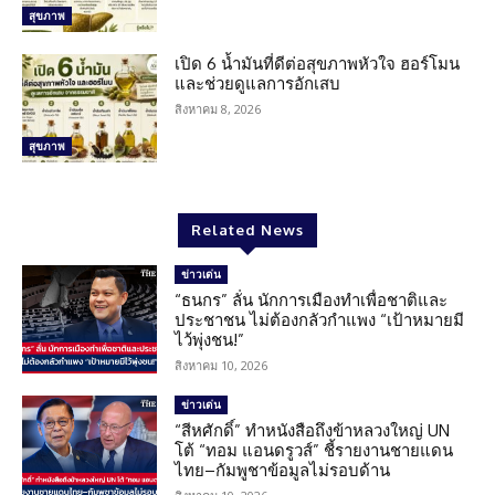
สุขภาพ
เปิด 6 น้ำมันที่ดีต่อสุขภาพหัวใจ ฮอร์โมน
และช่วยดูแลการอักเสบ
สิงหาคม 8, 2026
สุขภาพ
Related News
ข่าวเด่น
“ธนกร” ลั่น นักการเมืองทำเพื่อชาติและ
ประชาชน ไม่ต้องกลัวกำแพง “เป้าหมายมี
ไว้พุ่งชน!”
สิงหาคม 10, 2026
ข่าวเด่น
“สีหศักดิ์” ทำหนังสือถึงข้าหลวงใหญ่ UN
โต้ “ทอม แอนดรูวส์” ชี้รายงานชายแดน
ไทย–กัมพูชาข้อมูลไม่รอบด้าน