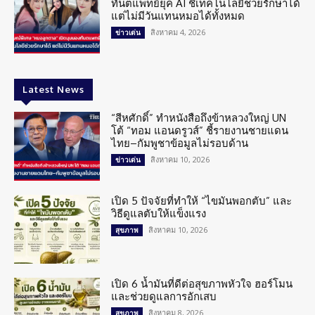
ทันตแพทย์ยุค AI ชี้เทคโนโลยีช่วยรักษาได้
แต่ไม่มีวันแทนหมอได้ทั้งหมด
สิงหาคม 4, 2026
ข่าวเด่น
Latest News
“สีหศักดิ์” ทำหนังสือถึงข้าหลวงใหญ่ UN
โต้ “ทอม แอนดรูวส์” ชี้รายงานชายแดน
ไทย–กัมพูชาข้อมูลไม่รอบด้าน
สิงหาคม 10, 2026
ข่าวเด่น
เปิด 5 ปัจจัยที่ทำให้ “ไขมันพอกตับ” และ
วิธีดูแลตับให้แข็งแรง
สิงหาคม 10, 2026
สุขภาพ
เปิด 6 น้ำมันที่ดีต่อสุขภาพหัวใจ ฮอร์โมน
และช่วยดูแลการอักเสบ
สิงหาคม 8, 2026
สุขภาพ