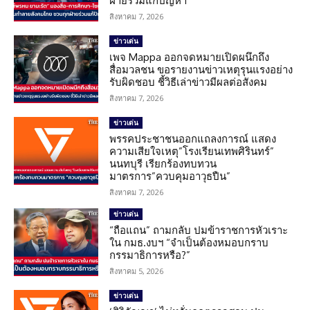
ฝ่ายร่วมแก้ปัญหา
สิงหาคม 7, 2026
ข่าวเด่น
เพจ Mappa ออกจดหมายเปิดผนึกถึง
สื่อมวลชน ขอรายงานข่าวเหตุรุนแรงอย่าง
รับผิดชอบ ชี้วิธีเล่าข่าวมีผลต่อสังคม
สิงหาคม 7, 2026
ข่าวเด่น
พรรคประชาชนออกแถลงการณ์ แสดง
ความเสียใจเหตุ”โรงเรียนเทพศิรินทร์”
นนทบุรี เรียกร้องทบทวน
มาตรการ”ควบคุมอาวุธปืน”
สิงหาคม 7, 2026
ข่าวเด่น
“ถือแถน” ถามกลับ ปมข้าราชการหัวเราะ
ใน กมธ.งบฯ “จำเป็นต้องหมอบกราบ
กรรมาธิการหรือ?”
สิงหาคม 5, 2026
ข่าวเด่น