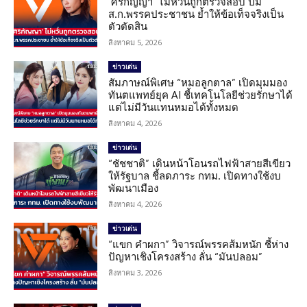
‘ศิริกัญญา’ ไม่หวั่นถูกตรวจสอบ ปม
ส.ก.พรรคประชาชน ย้ำให้ข้อเท็จจริงเป็น
ตัวตัดสิน
สิงหาคม 5, 2026
ข่าวเด่น
สัมภาษณ์พิเศษ “หมอลูกตาล” เปิดมุมมอง
ทันตแพทย์ยุค AI ชี้เทคโนโลยีช่วยรักษาได้
แต่ไม่มีวันแทนหมอได้ทั้งหมด
สิงหาคม 4, 2026
ข่าวเด่น
“ชัชชาติ” เดินหน้าโอนรถไฟฟ้าสายสีเขียว
ให้รัฐบาล ชี้ลดภาระ กทม. เปิดทางใช้งบ
พัฒนาเมือง
สิงหาคม 4, 2026
ข่าวเด่น
“แขก คำผกา” วิจารณ์พรรคส้มหนัก ชี้ห่าง
ปัญหาเชิงโครงสร้าง ลั่น “มันปลอม”
สิงหาคม 3, 2026