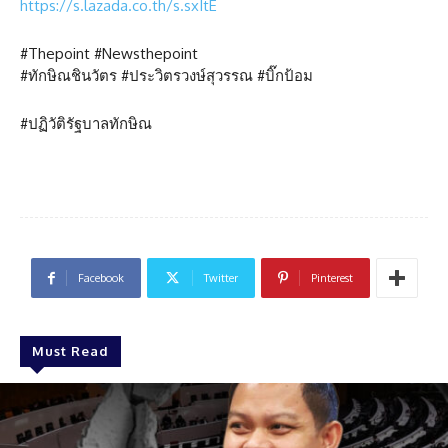
https://s.lazada.co.th/s.sxItE
#Thepoint #Newsthepoint
#ทักษิณชินวัตร #ประวิตรวงษ์สุวรรณ #บิ๊กป้อม
#ปฏิวัติรัฐบาลทักษิณ
Facebook
Twitter
Pinterest
Must Read