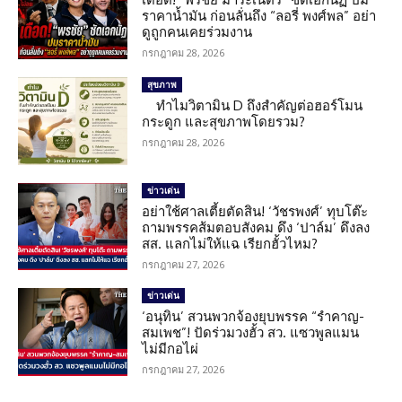
ราคาน้ำมัน ก่อนลั่นถึง “ลอรี่ พงศ์พล” อย่า
ดูถูกคนเคยร่วมงาน
กรกฎาคม 28, 2026
สุขภาพ
ทำไมวิตามิน D ถึงสำคัญต่อฮอร์โมน
กระดูก และสุขภาพโดยรวม?
กรกฎาคม 28, 2026
ข่าวเด่น
อย่าใช้ศาลเตี้ยตัดสิน! ‘วัชรพงศ์’ ทุบโต๊ะ
ถามพรรคส้มตอบสังคม ดึง ‘ปาล์ม’ ดึงลง
สส. แลกไม่ให้แฉ เรียกฮั้วไหม?
กรกฎาคม 27, 2026
ข่าวเด่น
‘อนุทิน’ สวนพวกจ้องยุบพรรค “รำคาญ-
สมเพช”! ปัดร่วมวงฮั้ว สว. แซวพูลแมน
ไม่มีกอไผ่
กรกฎาคม 27, 2026