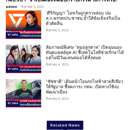
admin
-
สิงหาคม 5, 2026
‘ศิริกัญญา’ ไม่หวั่นถูกตรวจสอบ ปม
ส.ก.พรรคประชาชน ย้ำให้ข้อเท็จจริงเป็น
ตัวตัดสิน
สิงหาคม 5, 2026
ข่าวเด่น
สัมภาษณ์พิเศษ “หมอลูกตาล” เปิดมุมมอง
ทันตแพทย์ยุค AI ชี้เทคโนโลยีช่วยรักษาได้
แต่ไม่มีวันแทนหมอได้ทั้งหมด
สิงหาคม 4, 2026
ข่าวเด่น
“ชัชชาติ” เดินหน้าโอนรถไฟฟ้าสายสีเขียว
ให้รัฐบาล ชี้ลดภาระ กทม. เปิดทางใช้งบ
พัฒนาเมือง
สิงหาคม 4, 2026
ข่าวเด่น
Related News