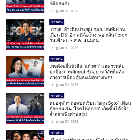
ก็ติดอันดับ
กรกฎาคม 31, 2026
ข่าวเด่น
‘ภาวุธ’ อ้างติดประชุม กมธ.! ส่งทีมงาน
เลื่อน DSI อีก คดีฉ้อโกง-ฟอกเงิน Forex
ยันเข้าพบ 3 ส.ค. แน่นอน
กรกฎาคม 31, 2026
ข่าวเด่น
เพจดังขยี้หนังสือ ‘แก้วตา’ แฉพรรคส้ม
ปกป้องภาพลักษณ์ ซัดอุบาทว์ลัทธิคลั่ง
ทางการเมือง อุ้มละเมิดทางเพศ!
กรกฎาคม 30, 2026
ข่าวเด่น
หมอจุฬาฯ ถอดบทเรียน ‘ฮลุน Solo’ เตือน
ภัยซ่อนเร้น ‘โรคไหลตาย’ เกิดขึ้นได้จริง
ย้ำอย่าเพิ่งด่วนสรุป
กรกฎาคม 30, 2026
ข่าวเด่น
เดือด! “พรชัย มาระเนตร์” ซัดเอกนัฏ ปม