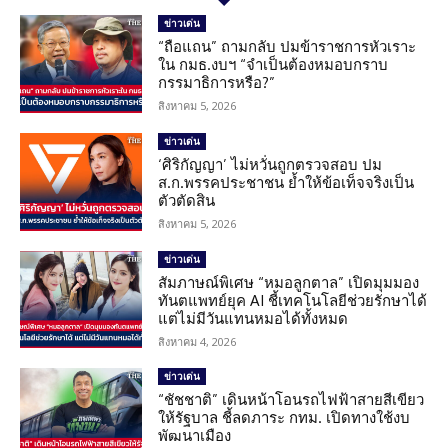
ข่าวเด่น
“ถือแถน” ถามกลับ ปมข้าราชการหัวเราะ
ใน กมธ.งบฯ “จำเป็นต้องหมอบกราบ
กรรมาธิการหรือ?”
สิงหาคม 5, 2026
ข่าวเด่น
‘ศิริกัญญา’ ไม่หวั่นถูกตรวจสอบ ปม
ส.ก.พรรคประชาชน ย้ำให้ข้อเท็จจริงเป็น
ตัวตัดสิน
สิงหาคม 5, 2026
ข่าวเด่น
สัมภาษณ์พิเศษ “หมอลูกตาล” เปิดมุมมอง
ทันตแพทย์ยุค AI ชี้เทคโนโลยีช่วยรักษาได้
แต่ไม่มีวันแทนหมอได้ทั้งหมด
สิงหาคม 4, 2026
ข่าวเด่น
“ชัชชาติ” เดินหน้าโอนรถไฟฟ้าสายสีเขียว
ให้รัฐบาล ชี้ลดภาระ กทม. เปิดทางใช้งบ
พัฒนาเมือง