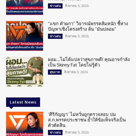
สิงหาคม 5, 2026
ข่าวเด่น
“แขก คำผกา” วิจารณ์พรรคส้มหนัก ชี้ห่าง
ปัญหาเชิงโครงสร้าง ลั่น “มันปลอม”
สิงหาคม 3, 2026
ข่าวเด่น
ผอม…ไม่ได้แปลว่าสุขภาพดี! คุณอาจกำลัง
เป็น Skinny Fat โดยไม่รู้ตัว
สิงหาคม 3, 2026
สุขภาพ
Latest News
‘ศิริกัญญา’ ไม่หวั่นถูกตรวจสอบ ปม
ส.ก.พรรคประชาชน ย้ำให้ข้อเท็จจริงเป็น
ตัวตัดสิน
สิงหาคม 5, 2026
ข่าวเด่น