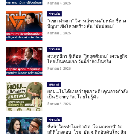
สิงหาคม 4, 2026
ข่าวเด่น
“แขก คำผกา” วิจารณ์พรรคส้มหนัก ชี้ห่าง
ปัญหาเชิงโครงสร้าง ลั่น “มันปลอม”
สิงหาคม 3, 2026
ข่าวเด่น
ดร.สุทธิกร ผู้เตือน “วิกฤตต้มกบ” เศรษฐกิจ
ไทยเป็นคนแรก วันนี้กำลังเป็นจริง
สิงหาคม 3, 2026
สุขภาพ
ผอม…ไม่ได้แปลว่าสุขภาพดี! คุณอาจกำลัง
เป็น Skinny Fat โดยไม่รู้ตัว
สิงหาคม 3, 2026
ข่าวเด่น
ชี้หน้าใครทำไมเข้าตัว! ‘โจ มณฑานี’ งัด
สถิติโกงสอบ ‘โรม’ ยัน จ.ติดอันดับโกง ส้ม