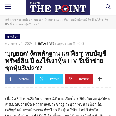
หน้าแรก
การเมือง
'บุญยอด' งัดหลักฐาน แฉ'พิธา' พบบัญชีทรัพย์สิน ปี 62ไร้เงาหุ้น
ITV ชี้เข้าข่ายซุกหุ้นรึเปล่า!?
การเมือง
พฤษภาคม 11, 2023
แก้ไขล่าสุด :
พฤษภาคม 11, 2023
‘บุญยอด’ งัดหลักฐาน แฉ’พิธา’ พบบัญชี
ทรัพย์สิน ปี 62ไร้เงาหุ้น ITV ชี้เข้าข่าย
ซุกหุ้นรึเปล่า!?
Facebook
Twitter
Pinterest
เมื่อวันที่ 11 พ.ค.2566 จากกรณีที่นายเรืองไกร ลีกิจวัฒนะ ผู้สมัคร
ส.ส.บัญชีรายชื่อ พรรคพลังประชารัฐ ระบุว่า พบนายพิธา ลิ้ม
เจริญรัตน์ หัวหน้าพรรคก้าวไกล ถือหุ้นบริษัท ไอทีวี จำกัด
(มหาชน) จำนวน 42,000 หุ้น ซึ่งสถานะนิติบุคคลยังดำเนินกิจการ