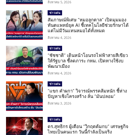
สิงหาคม 5, 2026
ข่าวเด่น
สัมภาษณ์พิเศษ “หมอลูกตาล” เปิดมุมมอง
ทันตแพทย์ยุค AI ชี้เทคโนโลยีช่วยรักษาได้
แต่ไม่มีวันแทนหมอได้ทั้งหมด
สิงหาคม 4, 2026
ข่าวเด่น
“ชัชชาติ” เดินหน้าโอนรถไฟฟ้าสายสีเขียว
ให้รัฐบาล ชี้ลดภาระ กทม. เปิดทางใช้งบ
พัฒนาเมือง
สิงหาคม 4, 2026
ข่าวเด่น
“แขก คำผกา” วิจารณ์พรรคส้มหนัก ชี้ห่าง
ปัญหาเชิงโครงสร้าง ลั่น “มันปลอม”
สิงหาคม 3, 2026
ข่าวเด่น
ดร.สุทธิกร ผู้เตือน “วิกฤตต้มกบ” เศรษฐกิจ
ไทยเป็นคนแรก วันนี้กำลังเป็นจริง