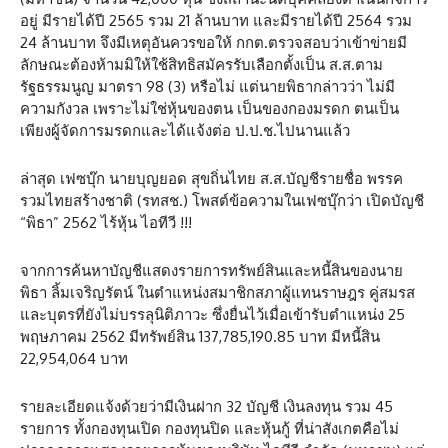
อยู่ มีรายได้ปี 2565 รวม 21 ล้านบาท และมีรายได้ปี 2564 รวม
24 ล้านบาท จึงมีเหตุอันควรขอให้ กกต.ตรวจสอบว่าเข้าข่ายมี
ลักษณะต้องห้ามมิให้ใช้สิทธิสมัครรับเลือกตั้งเป็น ส.ส.ตาม
รัฐธรรมนูญ มาตรา 98 (3) หรือไม่ แต่นายพิธากล่าวว่า ไม่มี
ความกังวล เพราะไม่ใช่หุ้นของตน เป็นของกองมรดก ตนเป็น
เพียงผู้จัดการมรดกและได้แจ้งต่อ ป.ป.ช.ไปนานแล้ว
ล่าสุด เฟซบุ๊ก นายบุญยอด สุขถิ่นไทย ส.ส.บัญชีรายชื่อ พรรค
รวมไทยสร้างชาติ (รทสช.) โพสต์ข้อความในเฟซบุ๊กว่า เปิดบัญชี
“พิธา” 2562 ไร้หุ้น ไอทีวี !!!
จากการค้นหาบัญชีแสดงรายการทรัพย์สินและหนี้สินของนาย
พิธา ลิ้มเจริญรัตน์ ในตำแหน่งสมาชิกสภาผู้แทนราษฎร คู่สมรส
และบุตรที่ยังไม่บรรลุนิติภาวะ ซึ่งยื่นไว้เมื่อเข้ารับตำแหน่ง 25
พฤษภาคม 2562 มีทรัพย์สิน 137,785,190.85 บาท มีหนี้สิน
22,954,064 บาท
รายละเอียดแจ้งด้วยว่ามีเงินฝาก 32 บัญชี เงินลงทุน รวม 45
รายการ ทั้งกองทุนเปิด กองทุนปิด และหุ้นกู้ ที่น่าสังเกตคือไม่