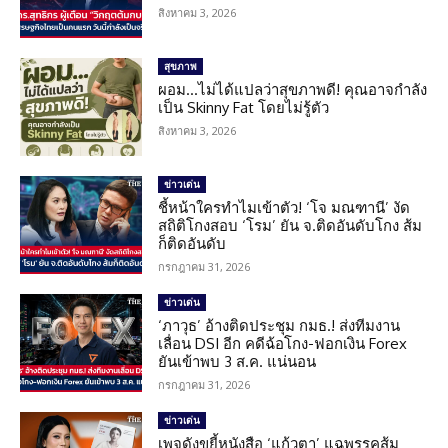
สิงหาคม 3, 2026
สุขภาพ
ผอม…ไม่ได้แปลว่าสุขภาพดี! คุณอาจกำลัง
เป็น Skinny Fat โดยไม่รู้ตัว
สิงหาคม 3, 2026
ข่าวเด่น
ชี้หน้าใครทำไมเข้าตัว! ‘โจ มณฑานี’ งัด
สถิติโกงสอบ ‘โรม’ ยัน จ.ติดอันดับโกง ส้ม
ก็ติดอันดับ
กรกฎาคม 31, 2026
ข่าวเด่น
‘ภาวุธ’ อ้างติดประชุม กมธ.! ส่งทีมงาน
เลื่อน DSI อีก คดีฉ้อโกง-ฟอกเงิน Forex
ยันเข้าพบ 3 ส.ค. แน่นอน
กรกฎาคม 31, 2026
ข่าวเด่น
เพจดังขยี้หนังสือ ‘แก้วตา’ แฉพรรคส้ม