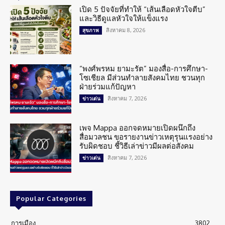
เปิด 5 ปัจจัยที่ทำให้ “เส้นเลือดหัวใจตีบ”
และวิธีดูแลหัวใจให้แข็งแรง
สิงหาคม 8, 2026
สุขภาพ
“พงศ์พรหม ยามะรัต” มองสื่อ-การศึกษา-
โซเชียล มีส่วนทำลายสังคมไทย ชวนทุก
ฝ่ายร่วมแก้ปัญหา
สิงหาคม 7, 2026
ข่าวเด่น
เพจ Mappa ออกจดหมายเปิดผนึกถึง
สื่อมวลชน ขอรายงานข่าวเหตุรุนแรงอย่าง
รับผิดชอบ ชี้วิธีเล่าข่าวมีผลต่อสังคม
สิงหาคม 7, 2026
ข่าวเด่น
Popular Categories
การเมือง
3802