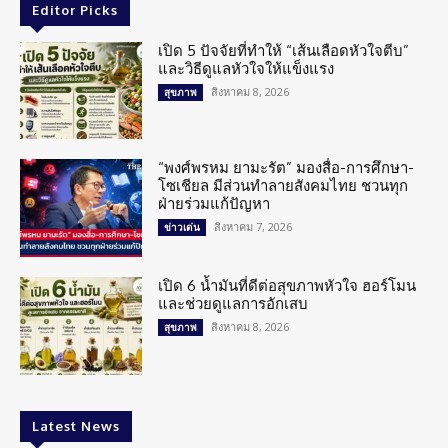
Editor Picks
เปิด 5 ปัจจัยที่ทำให้ “เส้นเลือดหัวใจตีบ”
และวิธีดูแลหัวใจให้แข็งแรง
สิงหาคม 8, 2026
สุขภาพ
“พงศ์พรหม ยามะรัต” มองสื่อ-การศึกษา-
โซเชียล มีส่วนทำลายสังคมไทย ชวนทุก
ฝ่ายร่วมแก้ปัญหา
สิงหาคม 7, 2026
ข่าวเด่น
เปิด 6 น้ำมันที่ดีต่อสุขภาพหัวใจ ฮอร์โมน
และช่วยดูแลการอักเสบ
สิงหาคม 8, 2026
สุขภาพ
Latest News