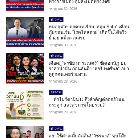
ทางการเมือง อุ้มละเมิดทางเพศ!
กรกฎาคม 30, 2026
ข่าวเด่น
หมอจุฬาฯ ถอดบทเรียน ‘ฮลุน Solo’ เตือน
ภัยซ่อนเร้น ‘โรคไหลตาย’ เกิดขึ้นได้จริง
ย้ำอย่าเพิ่งด่วนสรุป
กรกฎาคม 30, 2026
ข่าวเด่น
เดือด! “พรชัย มาระเนตร์” ซัดเอกนัฏ ปม
ราคาน้ำมัน ก่อนลั่นถึง “ลอรี่ พงศ์พล” อย่า
ดูถูกคนเคยร่วมงาน
กรกฎาคม 28, 2026
สุขภาพ
ทำไมวิตามิน D ถึงสำคัญต่อฮอร์โมน
กระดูก และสุขภาพโดยรวม?
กรกฎาคม 28, 2026
ข่าวเด่น
อย่าใช้ศาลเตี้ยตัดสิน! ‘วัชรพงศ์’ ทุบโต๊ะ