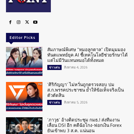
Editor Picks
สัมภาษณ์พิเศษ “หมอลูกตาล” เปิดมุมมอง
ทันตแพทย์ยุค AI ชี้เทคโนโลยีช่วยรักษาได้
แต่ไม่มีวันแทนหมอได้ทั้งหมด
สิงหาคม 4, 2026
ข่าวเด่น
‘ศิริกัญญา’ ไม่หวั่นถูกตรวจสอบ ปม
ส.ก.พรรคประชาชน ย้ำให้ข้อเท็จจริงเป็น
ตัวตัดสิน
สิงหาคม 5, 2026
ข่าวเด่น
‘ภาวุธ’ อ้างติดประชุม กมธ.! ส่งทีมงาน
เลื่อน DSI อีก คดีฉ้อโกง-ฟอกเงิน Forex
ยันเข้าพบ 3 ส.ค. แน่นอน