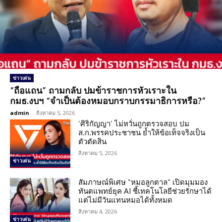
ข่าวเด่น
“ถือแถน” ถามกลับ ปมข้าราชการหัวเราะใน
กมธ.งบฯ “จำเป็นต้องหมอบกราบกรรมาธิการหรือ?”
admin
-
สิงหาคม 5, 2026
‘ศิริกัญญา’ ไม่หวั่นถูกตรวจสอบ ปม
ส.ก.พรรคประชาชน ย้ำให้ข้อเท็จจริงเป็น
ตัวตัดสิน
สิงหาคม 5, 2026
ข่าวเด่น
สัมภาษณ์พิเศษ “หมอลูกตาล” เปิดมุมมอง
ทันตแพทย์ยุค AI ชี้เทคโนโลยีช่วยรักษาได้
แต่ไม่มีวันแทนหมอได้ทั้งหมด
สิงหาคม 4, 2026
ข่าวเด่น