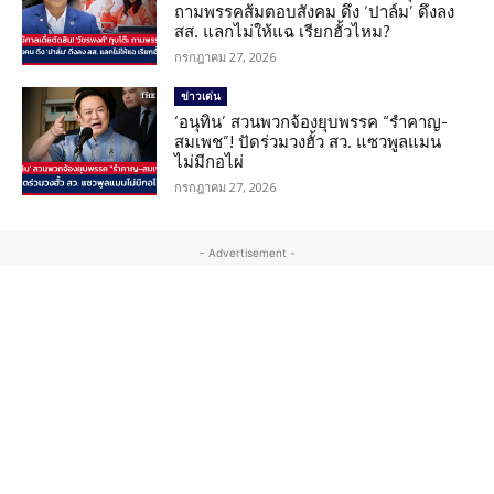
ถามพรรคส้มตอบสังคม ดึง ‘ปาล์ม’ ดึงลง
สส. แลกไม่ให้แฉ เรียกฮั้วไหม?
กรกฎาคม 27, 2026
ข่าวเด่น
‘อนุทิน’ สวนพวกจ้องยุบพรรค “รำคาญ-
สมเพช”! ปัดร่วมวงฮั้ว สว. แซวพูลแมน
ไม่มีกอไผ่
กรกฎาคม 27, 2026
- Advertisement -