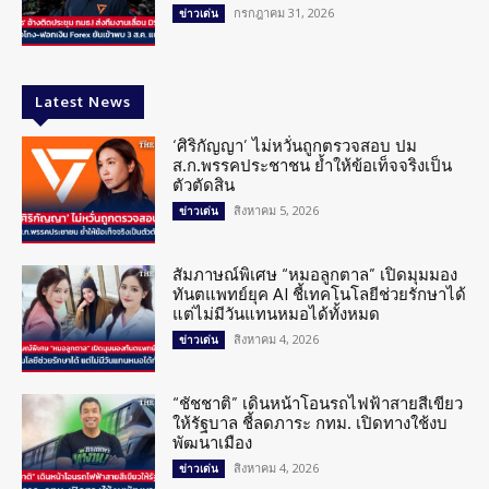
กรกฎาคม 31, 2026
ข่าวเด่น
Latest News
‘ศิริกัญญา’ ไม่หวั่นถูกตรวจสอบ ปม
ส.ก.พรรคประชาชน ย้ำให้ข้อเท็จจริงเป็น
ตัวตัดสิน
สิงหาคม 5, 2026
ข่าวเด่น
สัมภาษณ์พิเศษ “หมอลูกตาล” เปิดมุมมอง
ทันตแพทย์ยุค AI ชี้เทคโนโลยีช่วยรักษาได้
แต่ไม่มีวันแทนหมอได้ทั้งหมด
สิงหาคม 4, 2026
ข่าวเด่น
“ชัชชาติ” เดินหน้าโอนรถไฟฟ้าสายสีเขียว
ให้รัฐบาล ชี้ลดภาระ กทม. เปิดทางใช้งบ
พัฒนาเมือง
สิงหาคม 4, 2026
ข่าวเด่น