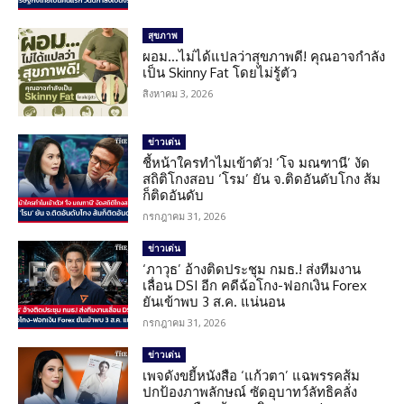
สุขภาพ
ผอม…ไม่ได้แปลว่าสุขภาพดี! คุณอาจกำลัง
เป็น Skinny Fat โดยไม่รู้ตัว
สิงหาคม 3, 2026
ข่าวเด่น
ชี้หน้าใครทำไมเข้าตัว! ‘โจ มณฑานี’ งัด
สถิติโกงสอบ ‘โรม’ ยัน จ.ติดอันดับโกง ส้ม
ก็ติดอันดับ
กรกฎาคม 31, 2026
ข่าวเด่น
‘ภาวุธ’ อ้างติดประชุม กมธ.! ส่งทีมงาน
เลื่อน DSI อีก คดีฉ้อโกง-ฟอกเงิน Forex
ยันเข้าพบ 3 ส.ค. แน่นอน
กรกฎาคม 31, 2026
ข่าวเด่น
เพจดังขยี้หนังสือ ‘แก้วตา’ แฉพรรคส้ม
ปกป้องภาพลักษณ์ ซัดอุบาทว์ลัทธิคลั่ง