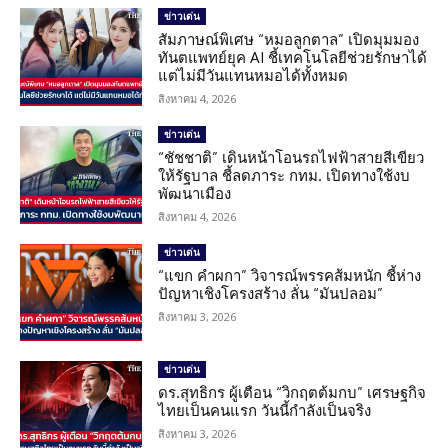
ข่าวเด่น
สัมภาษณ์พิเศษ “หมอลูกตาล” เปิดมุมมอง
ทันตแพทย์ยุค AI ชี้เทคโนโลยีช่วยรักษาได้
แต่ไม่มีวันแทนหมอได้ทั้งหมด
สิงหาคม 4, 2026
ข่าวเด่น
“ชัชชาติ” เดินหน้าโอนรถไฟฟ้าสายสีเขียว
ให้รัฐบาล ชี้ลดภาระ กทม. เปิดทางใช้งบ
พัฒนาเมือง
สิงหาคม 4, 2026
ข่าวเด่น
“แขก คำผกา” วิจารณ์พรรคส้มหนัก ชี้ห่าง
ปัญหาเชิงโครงสร้าง ลั่น “มันปลอม”
สิงหาคม 3, 2026
ข่าวเด่น
ดร.สุทธิกร ผู้เตือน “วิกฤตต้มกบ” เศรษฐกิจ
ไทยเป็นคนแรก วันนี้กำลังเป็นจริง
สิงหาคม 3, 2026