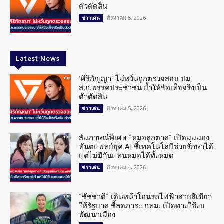
ตัวตัดสิน
สิงหาคม 5, 2026
ข่าวเด่น
Latest News
‘ศิริกัญญา’ ไม่หวั่นถูกตรวจสอบ ปม
ส.ก.พรรคประชาชน ย้ำให้ข้อเท็จจริงเป็น
ตัวตัดสิน
สิงหาคม 5, 2026
ข่าวเด่น
สัมภาษณ์พิเศษ “หมอลูกตาล” เปิดมุมมอง
ทันตแพทย์ยุค AI ชี้เทคโนโลยีช่วยรักษาได้
แต่ไม่มีวันแทนหมอได้ทั้งหมด
สิงหาคม 4, 2026
ข่าวเด่น
“ชัชชาติ” เดินหน้าโอนรถไฟฟ้าสายสีเขียว
ให้รัฐบาล ชี้ลดภาระ กทม. เปิดทางใช้งบ
พัฒนาเมือง