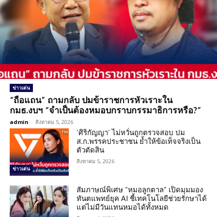
ข่าวเด่น
“ถือแถน” ถามกลับ ปมข้าราชการหัวเราะใน
กมธ.งบฯ “จำเป็นต้องหมอบกราบกรรมาธิการหรือ?”
admin
-
สิงหาคม 5, 2026
‘ศิริกัญญา’ ไม่หวั่นถูกตรวจสอบ ปม
ส.ก.พรรคประชาชน ย้ำให้ข้อเท็จจริงเป็น
ตัวตัดสิน
สิงหาคม 5, 2026
ข่าวเด่น
สัมภาษณ์พิเศษ “หมอลูกตาล” เปิดมุมมอง
ทันตแพทย์ยุค AI ชี้เทคโนโลยีช่วยรักษาได้
แต่ไม่มีวันแทนหมอได้ทั้งหมด