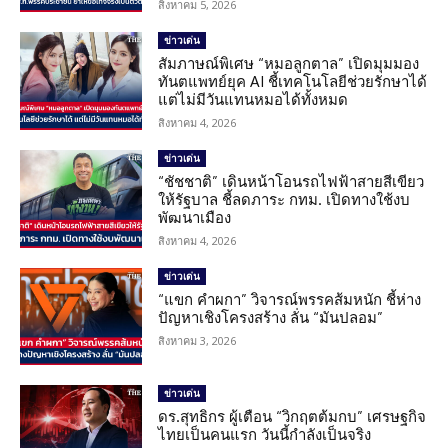
สิงหาคม 5, 2026
ข่าวเด่น
สัมภาษณ์พิเศษ “หมอลูกตาล” เปิดมุมมอง
ทันตแพทย์ยุค AI ชี้เทคโนโลยีช่วยรักษาได้
แต่ไม่มีวันแทนหมอได้ทั้งหมด
สิงหาคม 4, 2026
ข่าวเด่น
“ชัชชาติ” เดินหน้าโอนรถไฟฟ้าสายสีเขียว
ให้รัฐบาล ชี้ลดภาระ กทม. เปิดทางใช้งบ
พัฒนาเมือง
สิงหาคม 4, 2026
ข่าวเด่น
“แขก คำผกา” วิจารณ์พรรคส้มหนัก ชี้ห่าง
ปัญหาเชิงโครงสร้าง ลั่น “มันปลอม”
สิงหาคม 3, 2026
ข่าวเด่น
ดร.สุทธิกร ผู้เตือน “วิกฤตต้มกบ” เศรษฐกิจ
ไทยเป็นคนแรก วันนี้กำลังเป็นจริง