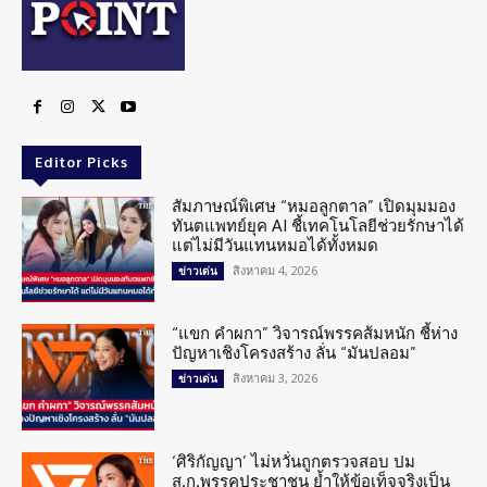
Editor Picks
สัมภาษณ์พิเศษ “หมอลูกตาล” เปิดมุมมอง
ทันตแพทย์ยุค AI ชี้เทคโนโลยีช่วยรักษาได้
แต่ไม่มีวันแทนหมอได้ทั้งหมด
สิงหาคม 4, 2026
ข่าวเด่น
“แขก คำผกา” วิจารณ์พรรคส้มหนัก ชี้ห่าง
ปัญหาเชิงโครงสร้าง ลั่น “มันปลอม”
สิงหาคม 3, 2026
ข่าวเด่น
‘ศิริกัญญา’ ไม่หวั่นถูกตรวจสอบ ปม
ส.ก.พรรคประชาชน ย้ำให้ข้อเท็จจริงเป็น