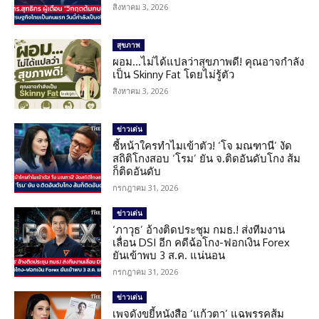
สิงหาคม 3, 2026
สุขภาพ
ผอม…ไม่ได้แปลว่าสุขภาพดี! คุณอาจกำลัง
เป็น Skinny Fat โดยไม่รู้ตัว
สิงหาคม 3, 2026
ข่าวเด่น
ชี้หน้าใครทำไมเข้าตัว! ‘โจ มณฑานี’ งัด
สถิติโกงสอบ ‘โรม’ ยัน จ.ติดอันดับโกง ส้ม
ก็ติดอันดับ
กรกฎาคม 31, 2026
ข่าวเด่น
‘ภาวุธ’ อ้างติดประชุม กมธ.! ส่งทีมงาน
เลื่อน DSI อีก คดีฉ้อโกง-ฟอกเงิน Forex
ยันเข้าพบ 3 ส.ค. แน่นอน
กรกฎาคม 31, 2026
ข่าวเด่น
เพจดังขยี้หนังสือ ‘แก้วตา’ แฉพรรคส้ม