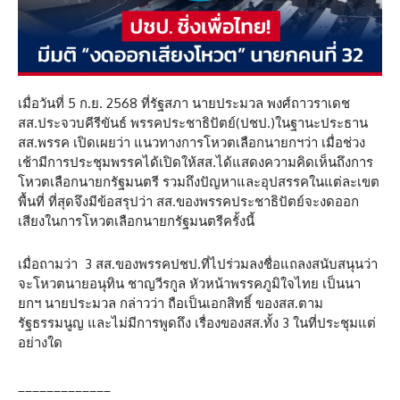
เมื่อวันที่ 5 ก.ย. 2568 ที่รัฐสภา นายประมวล พงศ์ถาวราเดช
สส.ประจวบคีรีขันธ์ พรรคประชาธิปัตย์(ปชป.)ในฐานะประธาน
สส.พรรค เปิดเผยว่า แนวทางการโหวตเลือกนายกฯว่า เมื่อช่วง
เช้ามีการประชุมพรรคได้เปิดให้สส.ได้แสดงความคิดเห็นถึงการ
โหวตเลือกนายกรัฐมนตรี รวมถึงปัญหาและอุปสรรคในแต่ละเขต
พื้นที่ ที่สุดจึงมีข้อสรุปว่า สส.ของพรรคประชาธิปัตย์จะงดออก
เสียงในการโหวตเลือกนายกรัฐมนตรีครั้งนี้
เมื่อถามว่า 3 สส.ของพรรคปชป.ที่ไปร่วมลงชื่อแถลงสนับสนุนว่า
จะโหวตนายอนุทิน ชาญวีรกูล หัวหน้าพรรคภูมิใจไทย เป็นนา
ยกฯ นายประมวล กล่าวว่า ถือเป็นเอกสิทธิ์ ของสส.ตาม
รัฐธรรมนูญ และไม่มีการพูดถึง เรื่องของสส.ทั้ง 3 ในที่ประชุมแต่
อย่างใด
_____________