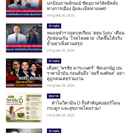
ปกป้องภาพลักษณ์ ซัดอุบาทว์ลัทธิคลั่ง
ทางการเมือง อุ้มละเมิดทางเพศ!
กรกฎาคม 30, 2026
ข่าวเด่น
หมอจุฬาฯ ถอดบทเรียน ‘ฮลุน Solo’ เตือน
ภัยซ่อนเร้น ‘โรคไหลตาย’ เกิดขึ้นได้จริง
ย้ำอย่าเพิ่งด่วนสรุป
กรกฎาคม 30, 2026
ข่าวเด่น
เดือด! “พรชัย มาระเนตร์” ซัดเอกนัฏ ปม
ราคาน้ำมัน ก่อนลั่นถึง “ลอรี่ พงศ์พล” อย่า
ดูถูกคนเคยร่วมงาน
กรกฎาคม 28, 2026
สุขภาพ
ทำไมวิตามิน D ถึงสำคัญต่อฮอร์โมน
กระดูก และสุขภาพโดยรวม?
กรกฎาคม 28, 2026
ข่าวเด่น