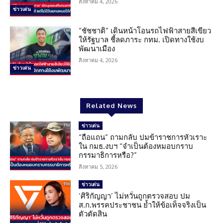
สิงหาคม 4, 2026
ข่าวเด่น
“ชัชชาติ” เดินหน้าโอนรถไฟฟ้าสายสีเขียว
ให้รัฐบาล ชี้ลดภาระ กทม. เปิดทางใช้งบ
พัฒนาเมือง
สิงหาคม 4, 2026
ข่าวเด่น
Related News
ข่าวเด่น
“ถือแถน” ถามกลับ ปมข้าราชการหัวเราะ
ใน กมธ.งบฯ “จำเป็นต้องหมอบกราบ
กรรมาธิการหรือ?”
สิงหาคม 5, 2026
ข่าวเด่น
‘ศิริกัญญา’ ไม่หวั่นถูกตรวจสอบ ปม
ส.ก.พรรคประชาชน ย้ำให้ข้อเท็จจริงเป็น
ตัวตัดสิน