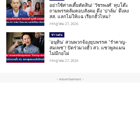
อย่าใช้ศาลเตี้ยตัดสิน! ‘วัชรพงศ์’ ทุบโต๊ะ
ถามพรรคส้มตอบสังคม ดึง ‘ปาล์ม’ ดึงลง
สส. แลกไม่ให้แฉ เรียกฮั้วไหม?
กรกฎาคม 27, 2026
ข่าวเด่น
‘อนุทิน’ สวนพวกจ้องยุบพรรค “รำคาญ-
สมเพช”! ปัดร่วมวงฮั้ว สว. แซวพูลแมน
ไม่มีกอไผ่
กรกฎาคม 27, 2026
- Advertisement -