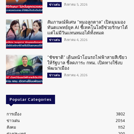
สิงหาคม 5, 2026
ข่าวเด่น
สัมภาษณ์พิเศษ “หมอลูกตาล” เปิดมุมมอง
ทันตแพทย์ยุค AI ชี้เทคโนโลยีช่วยรักษาได้
แต่ไม่มีวันแทนหมอได้ทั้งหมด
สิงหาคม 4, 2026
ข่าวเด่น
“ชัชชาติ” เดินหน้าโอนรถไฟฟ้าสายสีเขียว
ให้รัฐบาล ชี้ลดภาระ กทม. เปิดทางใช้งบ
พัฒนาเมือง
สิงหาคม 4, 2026
ข่าวเด่น
Popular Categories
การเมือง
3802
ข่าวเด่น
2054
สังคม
1152
ต่างประเทศ
200