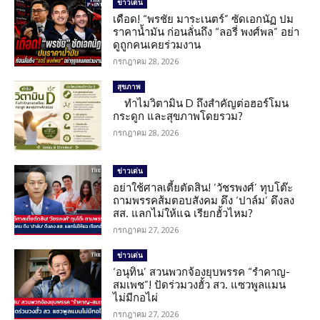
ข่าวเด่น
เดือด! “พรชัย มาระเนตร์” ซัดเอกนัฏ ปม
ราคาน้ำมัน ก่อนลั่นถึง “ลอรี่ พงศ์พล” อย่า
ดูถูกคนเคยร่วมงาน
กรกฎาคม 28, 2026
สุขภาพ
ทำไมวิตามิน D ถึงสำคัญต่อฮอร์โมน
กระดูก และสุขภาพโดยรวม?
กรกฎาคม 28, 2026
ข่าวเด่น
อย่าใช้ศาลเตี้ยตัดสิน! ‘วัชรพงศ์’ ทุบโต๊ะ
ถามพรรคส้มตอบสังคม ดึง ‘ปาล์ม’ ดึงลง
สส. แลกไม่ให้แฉ เรียกฮั้วไหม?
กรกฎาคม 27, 2026
ข่าวเด่น
‘อนุทิน’ สวนพวกจ้องยุบพรรค “รำคาญ-
สมเพช”! ปัดร่วมวงฮั้ว สว. แซวพูลแมน
ไม่มีกอไผ่
กรกฎาคม 27, 2026