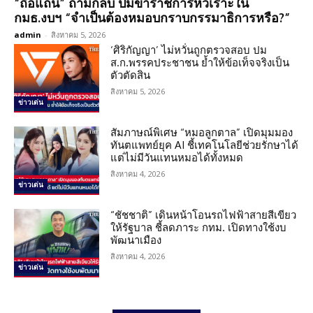
“ถือแถน” ถามกลับ ปมข้าราชการหัวเราะใน
กมธ.งบฯ “จำเป็นต้องหมอบกราบกรรมาธิการหรือ?”
admin
-
สิงหาคม 5, 2026
‘ศิริกัญญา’ ไม่หวั่นถูกตรวจสอบ ปม
ส.ก.พรรคประชาชน ย้ำให้ข้อเท็จจริงเป็น
ตัวตัดสิน
สิงหาคม 5, 2026
ข่าวเด่น
สัมภาษณ์พิเศษ “หมอลูกตาล” เปิดมุมมอง
ทันตแพทย์ยุค AI ชี้เทคโนโลยีช่วยรักษาได้
แต่ไม่มีวันแทนหมอได้ทั้งหมด
สิงหาคม 4, 2026
ข่าวเด่น
“ชัชชาติ” เดินหน้าโอนรถไฟฟ้าสายสีเขียว
ให้รัฐบาล ชี้ลดภาระ กทม. เปิดทางใช้งบ
พัฒนาเมือง
สิงหาคม 4, 2026
ข่าวเด่น