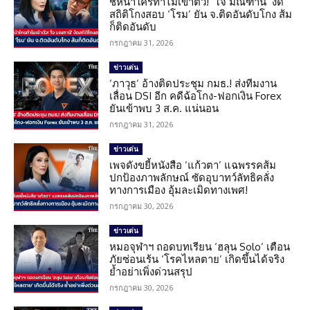
ชี้หน้าใครทำไมเข้าตัว! ‘โจ มณฑานี’ งัด
สถิติโกงสอบ ‘โรม’ ยัน จ.ติดอันดับโกง ส้ม
ก็ติดอันดับ
กรกฎาคม 31, 2026
ข่าวเด่น
‘ภาวุธ’ อ้างติดประชุม กมธ.! ส่งทีมงาน
เลื่อน DSI อีก คดีฉ้อโกง-ฟอกเงิน Forex
ยันเข้าพบ 3 ส.ค. แน่นอน
กรกฎาคม 31, 2026
ข่าวเด่น
เพจดังขยี้หนังสือ ‘แก้วตา’ แฉพรรคส้ม
ปกป้องภาพลักษณ์ ซัดอุบาทว์ลัทธิคลั่ง
ทางการเมือง อุ้มละเมิดทางเพศ!
กรกฎาคม 30, 2026
ข่าวเด่น
หมอจุฬาฯ ถอดบทเรียน ‘ฮลุน Solo’ เตือน
ภัยซ่อนเร้น ‘โรคไหลตาย’ เกิดขึ้นได้จริง
ย้ำอย่าเพิ่งด่วนสรุป
กรกฎาคม 30, 2026