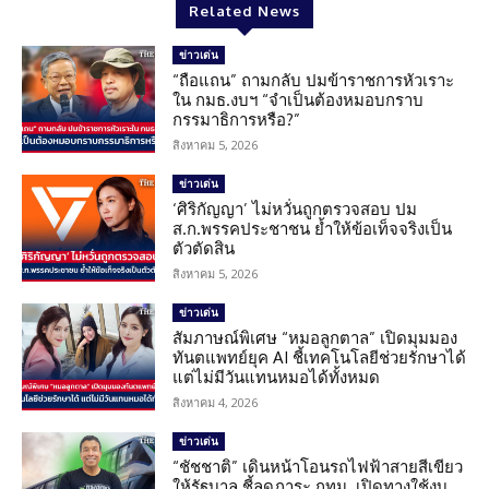
Related News
ข่าวเด่น
“ถือแถน” ถามกลับ ปมข้าราชการหัวเราะ
ใน กมธ.งบฯ “จำเป็นต้องหมอบกราบ
กรรมาธิการหรือ?”
สิงหาคม 5, 2026
ข่าวเด่น
‘ศิริกัญญา’ ไม่หวั่นถูกตรวจสอบ ปม
ส.ก.พรรคประชาชน ย้ำให้ข้อเท็จจริงเป็น
ตัวตัดสิน
สิงหาคม 5, 2026
ข่าวเด่น
สัมภาษณ์พิเศษ “หมอลูกตาล” เปิดมุมมอง
ทันตแพทย์ยุค AI ชี้เทคโนโลยีช่วยรักษาได้
แต่ไม่มีวันแทนหมอได้ทั้งหมด
สิงหาคม 4, 2026
ข่าวเด่น
“ชัชชาติ” เดินหน้าโอนรถไฟฟ้าสายสีเขียว
ให้รัฐบาล ชี้ลดภาระ กทม. เปิดทางใช้งบ