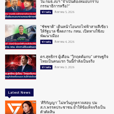
ใน กมธ.งบฯ “จำเป็นต้องหมอบกราบ
กรรมาธิการหรือ?”
สิงหาคม 5, 2026
ข่าวเด่น
“ชัชชาติ” เดินหน้าโอนรถไฟฟ้าสายสีเขียว
ให้รัฐบาล ชี้ลดภาระ กทม. เปิดทางใช้งบ
พัฒนาเมือง
สิงหาคม 4, 2026
ข่าวเด่น
ดร.สุทธิกร ผู้เตือน “วิกฤตต้มกบ” เศรษฐกิจ
ไทยเป็นคนแรก วันนี้กำลังเป็นจริง
สิงหาคม 3, 2026
ข่าวเด่น
Latest News
‘ศิริกัญญา’ ไม่หวั่นถูกตรวจสอบ ปม
ส.ก.พรรคประชาชน ย้ำให้ข้อเท็จจริงเป็น
ตัวตัดสิน