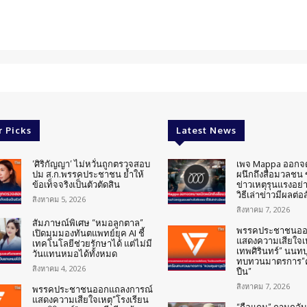
r Picks
Latest News
‘ศิริกัญญา’ ไม่หวั่นถูกตรวจสอบ
เพจ Mappa ออกจ
ปม ส.ก.พรรคประชาชน ย้ำให้
ผนึกถึงสื่อมวลชน
ข้อเท็จจริงเป็นตัวตัดสิน
ข่าวเหตุรุนแรงอย่า
วิธีเล่าข่าวมีผลต่อ
สิงหาคม 5, 2026
สิงหาคม 7, 2026
สัมภาษณ์พิเศษ “หมอลูกตาล”
พรรคประชาชนออ
เปิดมุมมองทันตแพทย์ยุค AI ชี้
แสดงความเสียใจเห
เทคโนโลยีช่วยรักษาได้ แต่ไม่มี
เทพศิรินทร์” นนทบุร
วันแทนหมอได้ทั้งหมด
ทบทวนมาตรการ”ค
สิงหาคม 4, 2026
ปืน”
สิงหาคม 7, 2026
พรรคประชาชนออกแถลงการณ์
แสดงความเสียใจเหตุ”โรงเรียน
“ถือแถน” ถามกลับ