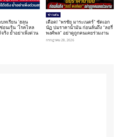
ข่าวเด่น
บทเรียน ‘ฮลุน
เดือด! “พรชัย มาระเนตร์” ซัดเอก
ยซ่อนเร้น ‘โรคไหล
นัฏ ปมราคาน้ำมัน ก่อนลั่นถึง “ลอรี่
้จริง ย้ำอย่าเพิ่งด่วน
พงศ์พล” อย่าดูถูกคนเคยร่วมงาน
กรกฎาคม 28, 2026