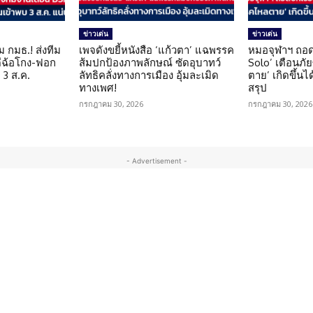
ข่าวเด่น
ข่าวเด่น
ม กมธ.! ส่งทีม
เพจดังขยี้หนังสือ ‘แก้วตา’ แฉพรรค
หมอจุฬาฯ ถอด
ดีฉ้อโกง-ฟอก
ส้มปกป้องภาพลักษณ์ ซัดอุบาทว์
Solo’ เตือนภั
 3 ส.ค.
ลัทธิคลั่งทางการเมือง อุ้มละเมิด
ตาย’ เกิดขึ้นได
ทางเพศ!
สรุป
กรกฎาคม 30, 2026
กรกฎาคม 30, 2026
- Advertisement -