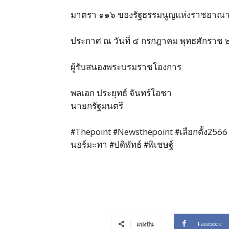
มาตรา ๑๑๖ ของรัฐธรรมนูญแห่งราชอาณาจักร
ประกาศ ณ วันที่ ๕ กรกฎาคม พุทธศักราช ๒๕
ผู้รับสนองพระบรมราชโองการ
พลเอก ประยุทธ์ จันทร์โอชา
นายกรัฐมนตรี
#Thepoint #Newsthepoint #เลือกตั้ง2566
นอร์มะทา #ปดิพัทธ์ #พิเชษฐ์
Facebook
แบ่งปัน