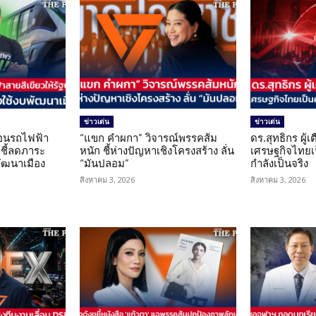
ข่าวเด่น
ข่าวเด่น
โอนรถไฟฟ้า
“แขก คำผกา” วิจารณ์พรรคส้ม
ดร.สุทธิกร ผู้
 ชี้ลดภาระ
หนัก ชี้ห่างปัญหาเชิงโครงสร้าง ลั่น
เศรษฐกิจไทยเป
ัฒนาเมือง
“มันปลอม”
กำลังเป็นจริง
สิงหาคม 3, 2026
สิงหาคม 3, 2026