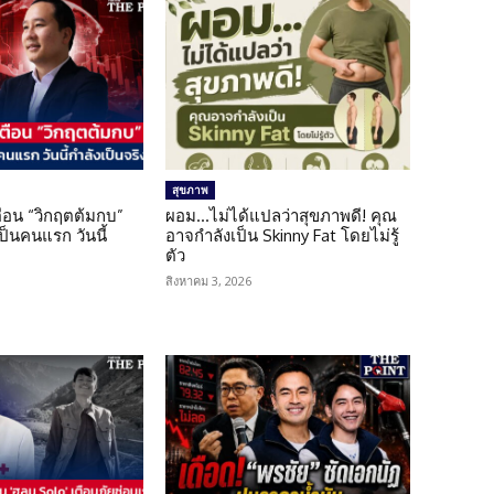
สุขภาพ
เตือน “วิกฤตต้มกบ”
ผอม…ไม่ได้แปลว่าสุขภาพดี! คุณ
็นคนแรก วันนี้
อาจกำลังเป็น Skinny Fat โดยไม่รู้
ตัว
สิงหาคม 3, 2026