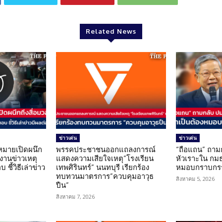
Related News
ข่าวเด่น
ข่าวเด่น
มายเปิดผนึก
พรรคประชาชนออกแถลงการณ์
“ถือแถน” ถาม
งานข่าวเหตุ
แสดงความเสียใจเหตุ”โรงเรียน
หัวเราะใน กมธ
ชี้วิธีเล่าข่าว
เทพศิรินทร์” นนทบุรี เรียกร้อง
หมอบกราบกรร
ทบทวนมาตรการ”ควบคุมอาวุธ
สิงหาคม 5, 2026
ปืน”
สิงหาคม 7, 2026