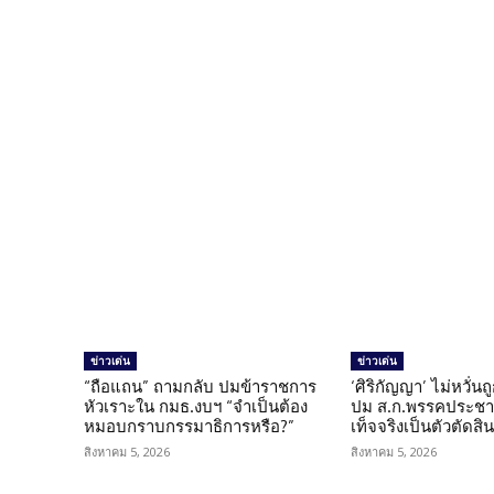
Facebook
แบ่งปัน
ข่าวเด่น
ข่าวเด่น
“ถือแถน” ถามกลับ ปมข้าราชการ
‘ศิริกัญญา’ ไม่หวั่
หัวเราะใน กมธ.งบฯ “จำเป็นต้อง
ปม ส.ก.พรรคประชาช
หมอบกราบกรรมาธิการหรือ?”
เท็จจริงเป็นตัวตัดสิ
สิงหาคม 5, 2026
สิงหาคม 5, 2026