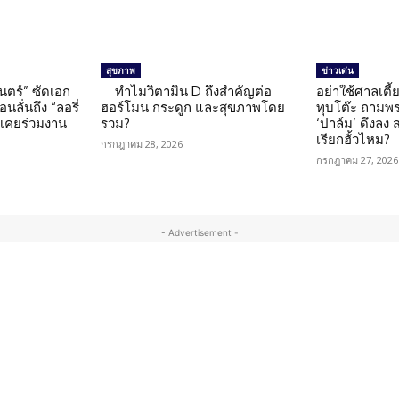
สุขภาพ
ข่าวเด่น
นตร์” ซัดเอก
ทำไมวิตามิน D ถึงสำคัญต่อ
อย่าใช้ศาลเตี้ย
นลั่นถึง “ลอรี่
ฮอร์โมน กระดูก และสุขภาพโดย
ทุบโต๊ะ ถามพ
นเคยร่วมงาน
รวม?
‘ปาล์ม’ ดึงลง
เรียกฮั้วไหม?
กรกฎาคม 28, 2026
กรกฎาคม 27, 2026
- Advertisement -