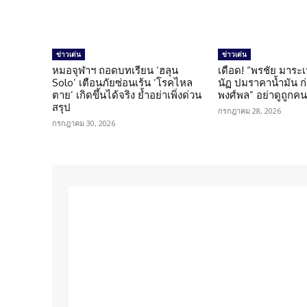
ข่าวเด่น
ข่าวเด่น
หมอจุฬาฯ ถอดบทเรียน ‘ฮลุน
เดือด! “พรชัย มาระเ
Solo’ เตือนภัยซ่อนเร้น ‘โรคไหล
นัฏ ปมราคาน้ำมัน ก่อ
ตาย’ เกิดขึ้นได้จริง ย้ำอย่าเพิ่งด่วน
พงศ์พล” อย่าดูถูกค
สรุป
กรกฎาคม 28, 2026
กรกฎาคม 30, 2026