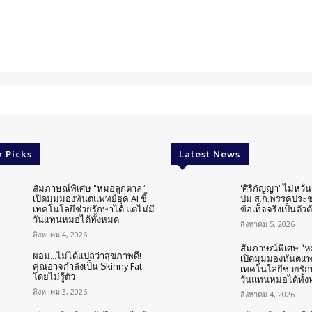
r Picks
Latest News
สัมภาษณ์พิเศษ “หมอลูกตาล”
‘ศิริกัญญา’ ไม่หวั
เปิดมุมมองทันตแพทย์ยุค AI ชี้
ปม ส.ก.พรรคประช
เทคโนโลยีช่วยรักษาได้ แต่ไม่มี
ข้อเท็จจริงเป็นตัวต
วันแทนหมอได้ทั้งหมด
สิงหาคม 5, 2026
สิงหาคม 4, 2026
สัมภาษณ์พิเศษ “
ผอม…ไม่ได้แปลว่าสุขภาพดี!
เปิดมุมมองทันตแพทย
คุณอาจกำลังเป็น Skinny Fat
เทคโนโลยีช่วยรักษ
โดยไม่รู้ตัว
วันแทนหมอได้ทั้
สิงหาคม 3, 2026
สิงหาคม 4, 2026