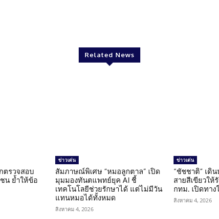
Twitter
Pinterest
WhatsApp
Related News
ข่าวเด่น
ข่าวเด่น
นถูกตรวจสอบ
สัมภาษณ์พิเศษ “หมอลูกตาล” เปิด
“ชัชชาติ” เดิ
น ย้ำให้ข้อ
มุมมองทันตแพทย์ยุค AI ชี้
สายสีเขียวให้
น
เทคโนโลยีช่วยรักษาได้ แต่ไม่มีวัน
กทม. เปิดทาง
แทนหมอได้ทั้งหมด
สิงหาคม 4, 2026
สิงหาคม 4, 2026