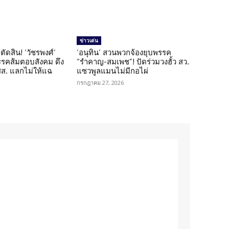
ข่าวเด่น
ตัดสิน! ‘วัชรพงศ์’
‘อนุทิน’ สวนพวกจ้องยุบพรรค
รรคส้มตอบสังคม ดึง
“รำคาญ-สมเพช”! ปัดร่วมวงฮั้ว สว.
 สส. แลกไม่ให้แฉ
แซวพูลแมนไม่มีกอไผ่
กรกฎาคม 27, 2026