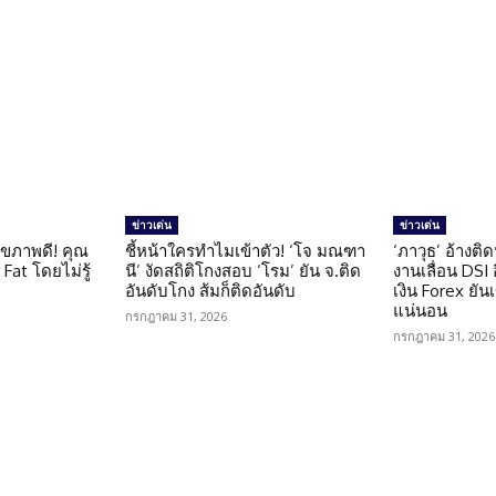
ข่าวเด่น
ข่าวเด่น
ุขภาพดี! คุณ
ชี้หน้าใครทำไมเข้าตัว! ‘โจ มณฑา
‘ภาวุธ’ อ้างติ
Fat โดยไม่รู้
นี’ งัดสถิติโกงสอบ ‘โรม’ ยัน จ.ติด
งานเลื่อน DSI
อันดับโกง ส้มก็ติดอันดับ
เงิน Forex ยัน
แน่นอน
กรกฎาคม 31, 2026
กรกฎาคม 31, 2026