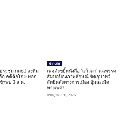
ข่าวเด่น
ดประชุม กมธ.! ส่งทีม
เพจดังขยี้หนังสือ ‘แก้วตา’ แฉพรรค
 อีก คดีฉ้อโกง-ฟอก
ส้มปกป้องภาพลักษณ์ ซัดอุบาทว์
เข้าพบ 3 ส.ค.
ลัทธิคลั่งทางการเมือง อุ้มละเมิด
ทางเพศ!
กรกฎาคม 30, 2026