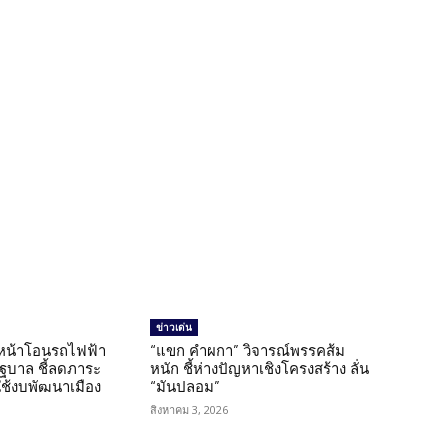
ข่าวเด่น
นหน้าโอนรถไฟฟ้า
“แขก คำผกา” วิจารณ์พรรคส้ม
รัฐบาล ชี้ลดภาระ
หนัก ชี้ห่างปัญหาเชิงโครงสร้าง ลั่น
ใช้งบพัฒนาเมือง
“มันปลอม”
สิงหาคม 3, 2026