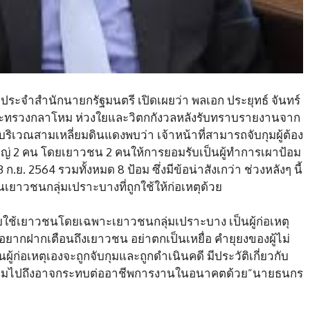
ประจำสำนักนายกรัฐมนตรี เปิดเผยว่า พลเอก ประยุทธ์ จันทร์
ระทรวงกลาโหม ห่วงใยและวิตกกังวลหลังรับทราบรายงานจาก
ริเวณสามเหลี่ยมดินแดงพบว่า เจ้าหน้าที่สามารถจับกุมผู้ต้อง
หญ่ 2 คน โดยเยาวชน 2 คนให้การยอมรับเป็นผู้ทำการเผาป้อม
.ย. 2564 รวมทั้งหมด 8 ป้อม ซึ่งมีข้อน่าสังเกว่า ช่วงหลังๆ นี้
เยาวชนกลุ่มเปราะบางที่ถูกใช้ให้ก่อเหตุด้วย
้ายใช้เยาวชนโดยเฉพาะเยาวชนกลุ่มเปราะบาง เป็นผู้ก่อเหตุ
ยากฝากเตือนถึงเยาวชน อย่าตกเป็นเหยื่อ คำยุยงของผู้ไม่
้ก่อเหตุเองจะถูกจับกุมและถูกดำเนินคดี​ มีประวัติเกี่ยวกับ
สรวมไปถึงอาจกระทบต่ออาชีพการงานในอนาคตด้วย”นายธนกร