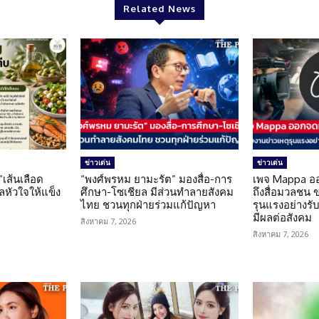
Related News
ข่าวเด่น
ข่าวเด่น
 “เส้นเลือด
“พงศ์พรหม ยามะรัต” มองสื่อ-การ
เพจ Mappa อ
แลหัวใจให้แข็ง
ศึกษา-โซเชียล มีส่วนทำลายสังคม
ถึงสื่อมวลชน 
ไทย ชวนทุกฝ่ายร่วมแก้ปัญหา
รุนแรงอย่างรับผ
มีผลต่อสังคม
สิงหาคม 7, 2026
สิงหาคม 7, 2026