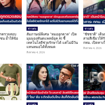
ข่าวเด่น
ข่าวเด่น
นถูกตรวจสอบ
สัมภาษณ์พิเศษ “หมอลูกตาล” เปิด
“ชัชชาติ” เดิ
น ย้ำให้ข้อ
มุมมองทันตแพทย์ยุค AI ชี้
สายสีเขียวให้
น
เทคโนโลยีช่วยรักษาได้ แต่ไม่มีวัน
กทม. เปิดทาง
แทนหมอได้ทั้งหมด
สิงหาคม 4, 2026
สิงหาคม 4, 2026
ข่าวเด่น
ข่าวเด่น