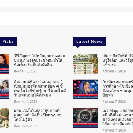
r Picks
Latest News
‘ศิริกัญญา’ ไม่หวั่นถูกตรวจสอบ
เปิด 5 ปัจจัยที่ทำให
ปม ส.ก.พรรคประชาชน ย้ำให้
หัวใจตีบ” และวิธีด
ข้อเท็จจริงเป็นตัวตัดสิน
แข็งแรง
สิงหาคม 5, 2026
สิงหาคม 8, 2026
สัมภาษณ์พิเศษ “หมอลูกตาล”
“พงศ์พรหม ยามะรัต
เปิดมุมมองทันตแพทย์ยุค AI ชี้
การศึกษา-โซเชียล
เทคโนโลยีช่วยรักษาได้ แต่ไม่มี
สังคมไทย ชวนทุกฝ
วันแทนหมอได้ทั้งหมด
ปัญหา
สิงหาคม 4, 2026
สิงหาคม 7, 2026
ผอม…ไม่ได้แปลว่าสุขภาพดี!
เพจ Mappa ออกจ
คุณอาจกำลังเป็น Skinny Fat
ผนึกถึงสื่อมวลชน
โดยไม่รู้ตัว
ข่าวเหตุรุนแรงอย่า
วิธีเล่าข่าวมีผลต่อ
สิงหาคม 3, 2026
สิงหาคม 7, 2026