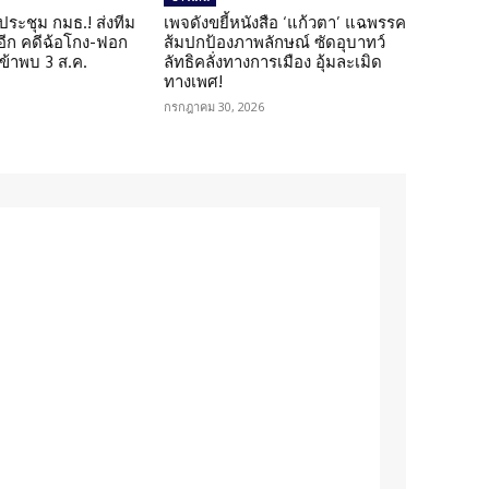
ดประชุม กมธ.! ส่งทีม
เพจดังขยี้หนังสือ ‘แก้วตา’ แฉพรรค
 อีก คดีฉ้อโกง-ฟอก
ส้มปกป้องภาพลักษณ์ ซัดอุบาทว์
เข้าพบ 3 ส.ค.
ลัทธิคลั่งทางการเมือง อุ้มละเมิด
ทางเพศ!
กรกฎาคม 30, 2026