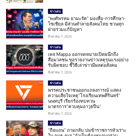
ข่าวเด่น
“พงศ์พรหม ยามะรัต” มองสื่อ-การศึกษา-
โซเชียล มีส่วนทำลายสังคมไทย ชวนทุก
ฝ่ายร่วมแก้ปัญหา
สิงหาคม 7, 2026
ข่าวเด่น
เพจ Mappa ออกจดหมายเปิดผนึกถึง
สื่อมวลชน ขอรายงานข่าวเหตุรุนแรงอย่าง
รับผิดชอบ ชี้วิธีเล่าข่าวมีผลต่อสังคม
สิงหาคม 7, 2026
ข่าวเด่น
พรรคประชาชนออกแถลงการณ์ แสดง
ความเสียใจเหตุ”โรงเรียนเทพศิรินทร์”
นนทบุรี เรียกร้องทบทวน
มาตรการ”ควบคุมอาวุธปืน”
สิงหาคม 7, 2026
ข่าวเด่น
“ถือแถน” ถามกลับ ปมข้าราชการหัวเราะ
ใน กมธ.งบฯ “จำเป็นต้องหมอบกราบ