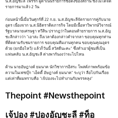
น.ส.อัญชะลี ไพรีรัก ผู้ดำเนินรายการชื่อดังของสถานี ซึ่งไม่ได้จัด
รายการมาแล้ว 2 วัน
ก่อนหน้านี้เมื่อวันศุกร์ที่ 22 ก.ย. น.ส.อัญชะลีจัดรายการคู่กับนาย
อุดร เนื่องจาก น.ส.นิธิตราติดภารกิจ โดยมีเนื้อหาวิพากษ์วิจารณ์
รัฐบาลนายเศรษฐา ทวีสิน ปรากฎว่าในตอนท้ายรายการ น.ส.อัญ
ชะลีกล่าวว่า “เอาล่ะ ถึงเวลาต้องกล่าวคำจากลา ขอบคุณทุกท่าน
ที่ติดตามรับชมรายการ ขอบคุณทีมงานทุกคน ขอบคุณคุณอุดร
ด้วย (ยกมือไหว้) แล้วก็วันนี้ สวัสดีนะคะ” ซึ่งทำเอาผู้ชมที่เป็น
แฟนคลับ น.ส.อัญชะลี ต่างพากันงงว่าจะไปไหน
ด้าน นายอัษฎางค์ ยมนาค นักวิชาการอิสระ โพสต์ภาพพร้อมข้อ
ความในเฟซบุ๊ก “เอ็ดดี้ อัษฎางค์ ยมนาค” ระบุว่า ลือไปกันเรื่อย
แต่เท่าที่ผมทราบคือ “เจ้ปองจะไปทำงานกับพรรคลุง”
Thepoint #Newsthepoint
เจ้ปอง #ปองอัญชะลี #ท็อ