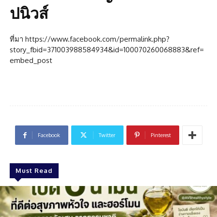
ปนิวส์
ที่มา https://www.facebook.com/permalink.php?
story_fbid=371003988584934&id=100070260068883&ref=
embed_post
Facebook
Twitter
Pinterest
Must Read