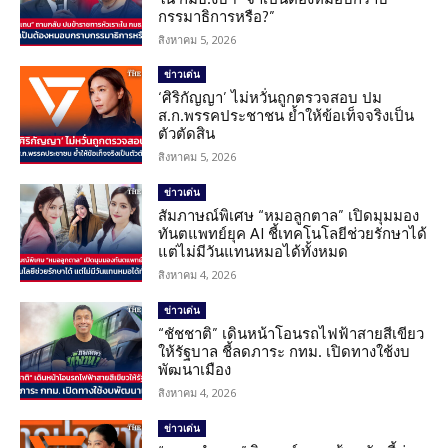
กรรมาธิการหรือ?”
สิงหาคม 5, 2026
ข่าวเด่น
‘ศิริกัญญา’ ไม่หวั่นถูกตรวจสอบ ปม
ส.ก.พรรคประชาชน ย้ำให้ข้อเท็จจริงเป็น
ตัวตัดสิน
สิงหาคม 5, 2026
ข่าวเด่น
สัมภาษณ์พิเศษ “หมอลูกตาล” เปิดมุมมอง
ทันตแพทย์ยุค AI ชี้เทคโนโลยีช่วยรักษาได้
แต่ไม่มีวันแทนหมอได้ทั้งหมด
สิงหาคม 4, 2026
ข่าวเด่น
“ชัชชาติ” เดินหน้าโอนรถไฟฟ้าสายสีเขียว
ให้รัฐบาล ชี้ลดภาระ กทม. เปิดทางใช้งบ
พัฒนาเมือง
สิงหาคม 4, 2026
ข่าวเด่น