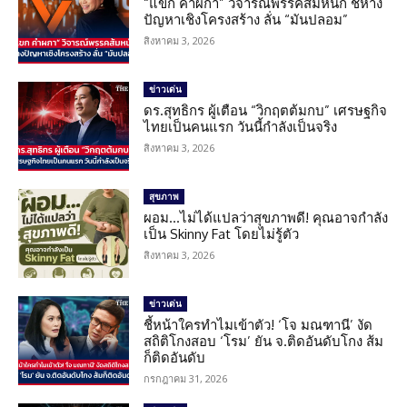
“แขก คำผกา” วิจารณ์พรรคส้มหนัก ชี้ห่าง
ปัญหาเชิงโครงสร้าง ลั่น “มันปลอม”
สิงหาคม 3, 2026
ข่าวเด่น
ดร.สุทธิกร ผู้เตือน “วิกฤตต้มกบ” เศรษฐกิจ
ไทยเป็นคนแรก วันนี้กำลังเป็นจริง
สิงหาคม 3, 2026
สุขภาพ
ผอม…ไม่ได้แปลว่าสุขภาพดี! คุณอาจกำลัง
เป็น Skinny Fat โดยไม่รู้ตัว
สิงหาคม 3, 2026
ข่าวเด่น
ชี้หน้าใครทำไมเข้าตัว! ‘โจ มณฑานี’ งัด
สถิติโกงสอบ ‘โรม’ ยัน จ.ติดอันดับโกง ส้ม
ก็ติดอันดับ
กรกฎาคม 31, 2026