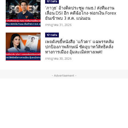
ข่าวเด่น
‘ภาวุธ’ อ้างติดประชุม กมธ.! ส่งทีมงาน
เลื่อน DSI อีก คดีฉ้อโกง-ฟอกเงิน Forex
ยันเข้าพบ 3 ส.ค. แน่นอน
กรกฎาคม 31, 2026
ข่าวเด่น
เพจดังขยี้หนังสือ ‘แก้วตา’ แฉพรรคส้ม
ปกป้องภาพลักษณ์ ซัดอุบาทว์ลัทธิคลั่ง
ทางการเมือง อุ้มละเมิดทางเพศ!
กรกฎาคม 30, 2026
- Advertisement -