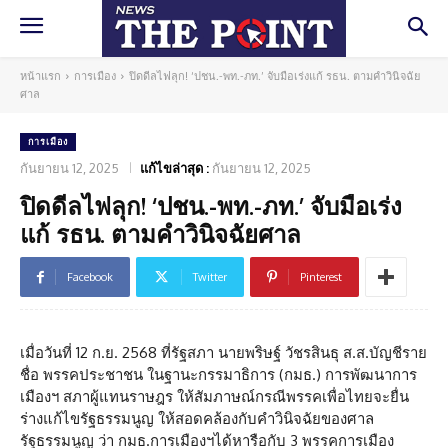
หน้าแรก
การเมือง
ปิดดีลไฟลุก! ‘ปชน.-พท.-ภท.’ จับมือเร่งแก้ รธน. ตามคำวินิจฉัย
ศาล
การเมือง
กันยายน 12, 2025
แก้ไขล่าสุด :
กันยายน 12, 2025
ปิดดีลไฟลุก! ‘ปชน.-พท.-ภท.’ จับมือเร่ง
แก้ รธน. ตามคำวินิจฉัยศาล
Facebook
Twitter
Pinterest
เมื่อวันที่ 12 ก.ย. 2568 ที่รัฐสภา นายพริษฐ์ วัชรสินธุ ส.ส.บัญชีราย
ชื่อ พรรคประชาชน ในฐานะกรรมาธิการ (กมธ.) การพัฒนาการ
เมืองฯ สภาผู้แทนราษฎร ให้สัมภาษณ์กรณีพรรคเพื่อไทยจะยื่น
ร่างแก้ไขรัฐธรรมนูญ ให้สอดคล้องกับคำวินิจฉัยของศาล
รัฐธรรมนูญ ว่า กมธ.การเมืองฯได้หารือกับ 3 พรรคการเมือง