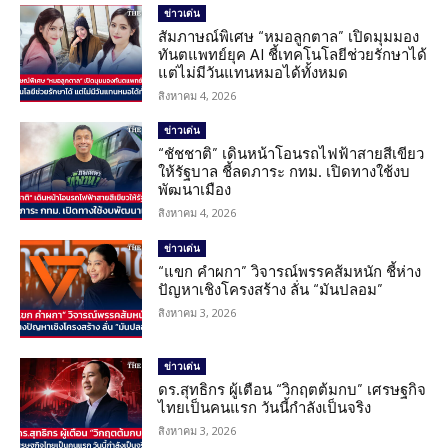
ข่าวเด่น
สัมภาษณ์พิเศษ “หมอลูกตาล” เปิดมุมมอง
ทันตแพทย์ยุค AI ชี้เทคโนโลยีช่วยรักษาได้
แต่ไม่มีวันแทนหมอได้ทั้งหมด
สิงหาคม 4, 2026
ข่าวเด่น
“ชัชชาติ” เดินหน้าโอนรถไฟฟ้าสายสีเขียว
ให้รัฐบาล ชี้ลดภาระ กทม. เปิดทางใช้งบ
พัฒนาเมือง
สิงหาคม 4, 2026
ข่าวเด่น
“แขก คำผกา” วิจารณ์พรรคส้มหนัก ชี้ห่าง
ปัญหาเชิงโครงสร้าง ลั่น “มันปลอม”
สิงหาคม 3, 2026
ข่าวเด่น
ดร.สุทธิกร ผู้เตือน “วิกฤตต้มกบ” เศรษฐกิจ
ไทยเป็นคนแรก วันนี้กำลังเป็นจริง
สิงหาคม 3, 2026