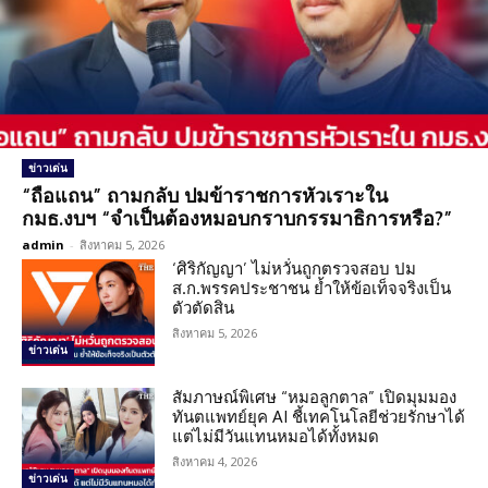
ข่าวเด่น
“ถือแถน” ถามกลับ ปมข้าราชการหัวเราะใน
กมธ.งบฯ “จำเป็นต้องหมอบกราบกรรมาธิการหรือ?”
admin
-
สิงหาคม 5, 2026
‘ศิริกัญญา’ ไม่หวั่นถูกตรวจสอบ ปม
ส.ก.พรรคประชาชน ย้ำให้ข้อเท็จจริงเป็น
ตัวตัดสิน
สิงหาคม 5, 2026
ข่าวเด่น
สัมภาษณ์พิเศษ “หมอลูกตาล” เปิดมุมมอง
ทันตแพทย์ยุค AI ชี้เทคโนโลยีช่วยรักษาได้
แต่ไม่มีวันแทนหมอได้ทั้งหมด
สิงหาคม 4, 2026
ข่าวเด่น