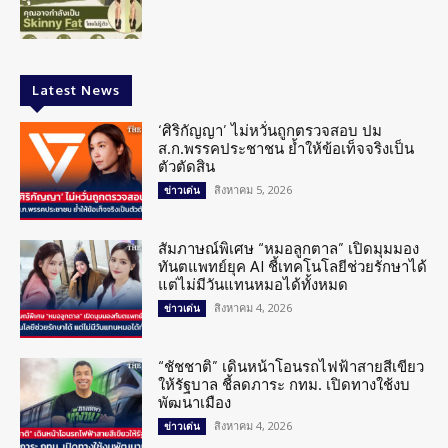
Latest News
‘ศิริกัญญา’ ไม่หวั่นถูกตรวจสอบ ปม
ส.ก.พรรคประชาชน ย้ำให้ข้อเท็จจริงเป็น
ตัวตัดสิน
สิงหาคม 5, 2026
ข่าวเด่น
สัมภาษณ์พิเศษ “หมอลูกตาล” เปิดมุมมอง
ทันตแพทย์ยุค AI ชี้เทคโนโลยีช่วยรักษาได้
แต่ไม่มีวันแทนหมอได้ทั้งหมด
สิงหาคม 4, 2026
ข่าวเด่น
“ชัชชาติ” เดินหน้าโอนรถไฟฟ้าสายสีเขียว
ให้รัฐบาล ชี้ลดภาระ กทม. เปิดทางใช้งบ
พัฒนาเมือง
สิงหาคม 4, 2026
ข่าวเด่น