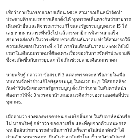
เชื่อว่าภายในกรอบเวลา4เดือน MOA สามารถเดินหน้าจัดทำ
ประชามติรอบแรกการเลือกตั้งได้ ทุกพรรคเห็นตรงกันว่าสามารถ
เดินหน้ายื่นและพิจารณาร่างแก้ไขและรัฐธรรมนูญหมวด 15 ได้
เลย หากผ่านวาระที่หนึ่งไป แล้วกรรมาธิการพิจารณาเสร็จ
สามารถส่งกลับในวาระที่สองช่วงเดือนธันวาคม ทำให้สามารถให้
ความเห็นชอบในวาระที่ 3 ได้ ภายในเดือนธันวาคม 2568 ก็ยังมี
เวลาในเดือนมกราคมที่ต้องเคาะเรื่องของวันการจัดทำประชามติ
ซึ่งจะเกิดขึ้นกับการยุบสภาไม่เกินช่วงปลายเดือนมกราคม
นายพริษฐ์ กล่าวว่า ข้อสรุปที่ 3 แต่ละพรรคจะหารือภายในเพื่อ
ทบทวนจัดทำร่างแก้ไขรัฐธรรมนูญในหมวด 15 /1 ให้สอดคล้อง
กับคำวินิจฉัยของศาลรัฐธรรมนูญ ตั้งเป้าว่าภายในสัปดาห์หน้า
ต้องการให้ทั้ง 3 พรรคมานำเสนอแนวคิดร่างของตนเองต่อที่ประ
ชุมกมธ.
เมื่อถามว่า ร่างของพรรคปชน.จะเสร็จสิ้นภายในสัปดาห์หน้าหรือ
ไม่ นายพริษฐ์ กล่าวว่า ของเราเสร็จ และที่คุยจากตัวแทนพรรค
พท.ยืนยันว่าสามารถดำเนินการให้เสร็จภายในสัปดาห์หน้าได้
ส่วนตัวแทนพรรคภท. ยืนยันว่าจะจัดทำโดยเร็ว หวังว่าสัปดาห์