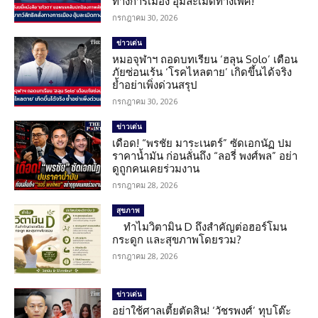
ทางการเมือง อุ้มละเมิดทางเพศ!
กรกฎาคม 30, 2026
ข่าวเด่น
หมอจุฬาฯ ถอดบทเรียน ‘ฮลุน Solo’ เตือน
ภัยซ่อนเร้น ‘โรคไหลตาย’ เกิดขึ้นได้จริง
ย้ำอย่าเพิ่งด่วนสรุป
กรกฎาคม 30, 2026
ข่าวเด่น
เดือด! “พรชัย มาระเนตร์” ซัดเอกนัฏ ปม
ราคาน้ำมัน ก่อนลั่นถึง “ลอรี่ พงศ์พล” อย่า
ดูถูกคนเคยร่วมงาน
กรกฎาคม 28, 2026
สุขภาพ
ทำไมวิตามิน D ถึงสำคัญต่อฮอร์โมน
กระดูก และสุขภาพโดยรวม?
กรกฎาคม 28, 2026
ข่าวเด่น
อย่าใช้ศาลเตี้ยตัดสิน! ‘วัชรพงศ์’ ทุบโต๊ะ