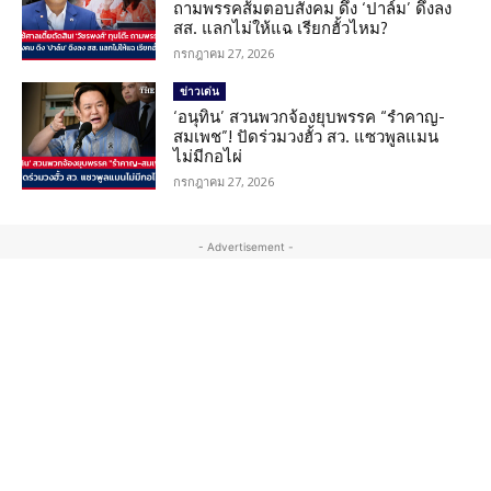
ถามพรรคส้มตอบสังคม ดึง ‘ปาล์ม’ ดึงลง
สส. แลกไม่ให้แฉ เรียกฮั้วไหม?
กรกฎาคม 27, 2026
ข่าวเด่น
‘อนุทิน’ สวนพวกจ้องยุบพรรค “รำคาญ-
สมเพช”! ปัดร่วมวงฮั้ว สว. แซวพูลแมน
ไม่มีกอไผ่
กรกฎาคม 27, 2026
- Advertisement -