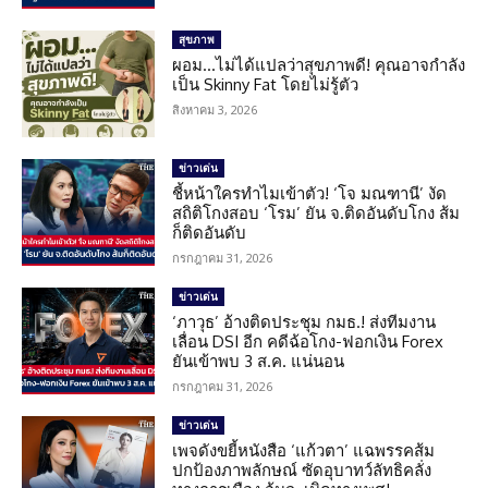
สุขภาพ
ผอม…ไม่ได้แปลว่าสุขภาพดี! คุณอาจกำลัง
เป็น Skinny Fat โดยไม่รู้ตัว
สิงหาคม 3, 2026
ข่าวเด่น
ชี้หน้าใครทำไมเข้าตัว! ‘โจ มณฑานี’ งัด
สถิติโกงสอบ ‘โรม’ ยัน จ.ติดอันดับโกง ส้ม
ก็ติดอันดับ
กรกฎาคม 31, 2026
ข่าวเด่น
‘ภาวุธ’ อ้างติดประชุม กมธ.! ส่งทีมงาน
เลื่อน DSI อีก คดีฉ้อโกง-ฟอกเงิน Forex
ยันเข้าพบ 3 ส.ค. แน่นอน
กรกฎาคม 31, 2026
ข่าวเด่น
เพจดังขยี้หนังสือ ‘แก้วตา’ แฉพรรคส้ม
ปกป้องภาพลักษณ์ ซัดอุบาทว์ลัทธิคลั่ง