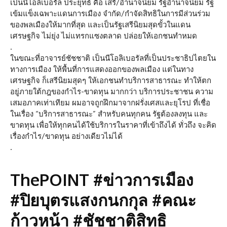
เป็นนีโอลิเบอรัล ประยุทธ์ คือ เสรี/อำนาจนิยม รัฐอำนาจนิยม รัฐ
เข้มแข็งเฉพาะแดนการเมือง จำกัด/กำจัดสิทธิในการมีส่วนร่วม
ของพลเมืองให้มากที่สุด และเป็นรัฐเสรีนิยมสุดขั้วในแดน
เศรษฐกิจ ไม่ยุ่ง ไม่แทรกแซงตลาด ปล่อยให้เอกชนทำหมด
.
ในขณะที่อาจารย์ชัชชาติ เป็นนีโอลิเบอรัลที่เป็นประชาธิปไตยใน
ทางการเมือง ให้พื้นที่การแสดงออกของพลเมือง แต่ในทาง
เศรษฐกิจ ก็เสรีนิยมสุดๆ ให้เอกชนทำบริการสาธารณะ ทำให้ตก
อยู่ภายใต้กฎของกำไร-ขาดทุน มากกว่า บริการประชาชน ความ
เสมอภาคเท่าเทียม ผมอาจถูกฝึกมาจากฝรั่งเศสและยุโรป ที่เชื่อ
ในเรื่อง “บริการสาธารณะ” สำหรับคนทุกคน รัฐต้องลงทุน และ
ขาดทุน เพื่อให้ทุกคนได้ใช้บริการในราคาที่เข้าถึงได้ ทั่วถึง จะคิด
เรื่องกำไร/ขาดทุน อย่างเดียวไม่ได้
.
ThePOINT #ข่าวการเมือง
#ปิยบุตรแสงกนกกุล #คณะ
ก้าวหน้า #ชัชชาติสิทธิ