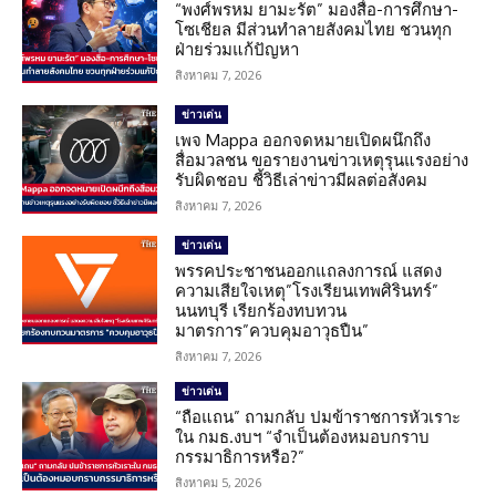
“พงศ์พรหม ยามะรัต” มองสื่อ-การศึกษา-
โซเชียล มีส่วนทำลายสังคมไทย ชวนทุก
ฝ่ายร่วมแก้ปัญหา
สิงหาคม 7, 2026
ข่าวเด่น
เพจ Mappa ออกจดหมายเปิดผนึกถึง
สื่อมวลชน ขอรายงานข่าวเหตุรุนแรงอย่าง
รับผิดชอบ ชี้วิธีเล่าข่าวมีผลต่อสังคม
สิงหาคม 7, 2026
ข่าวเด่น
พรรคประชาชนออกแถลงการณ์ แสดง
ความเสียใจเหตุ”โรงเรียนเทพศิรินทร์”
นนทบุรี เรียกร้องทบทวน
มาตรการ”ควบคุมอาวุธปืน”
สิงหาคม 7, 2026
ข่าวเด่น
“ถือแถน” ถามกลับ ปมข้าราชการหัวเราะ
ใน กมธ.งบฯ “จำเป็นต้องหมอบกราบ
กรรมาธิการหรือ?”
สิงหาคม 5, 2026