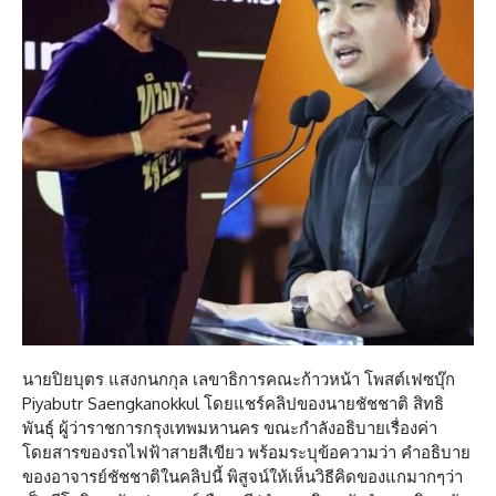
นายปิยบุตร แสงกนกกุล เลขาธิการคณะก้าวหน้า โพสต์เฟซบุ๊ก
Piyabutr Saengkanokkul โดยแชร์คลิปของนายชัชชาติ สิทธิ
พันธุ์ ผู้ว่าราชการกรุงเทพมหานคร ขณะกำลังอธิบายเรื่องค่า
โดยสารของรถไฟฟ้าสายสีเขียว พร้อมระบุข้อความว่า คำอธิบาย
ของอาจารย์ชัชชาติในคลิปนี้ พิสูจน์ให้เห็นวิธีคิดของแกมากๆว่า