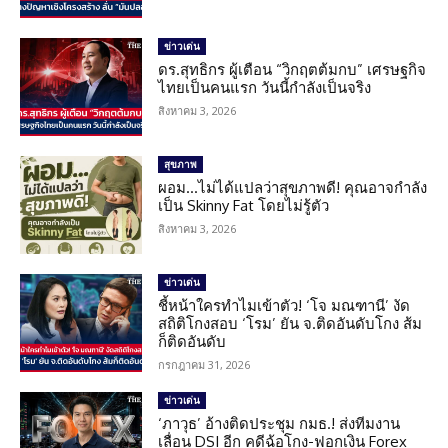
ข่าวเด่น
ดร.สุทธิกร ผู้เตือน “วิกฤตต้มกบ” เศรษฐกิจ
ไทยเป็นคนแรก วันนี้กำลังเป็นจริง
สิงหาคม 3, 2026
สุขภาพ
ผอม…ไม่ได้แปลว่าสุขภาพดี! คุณอาจกำลัง
เป็น Skinny Fat โดยไม่รู้ตัว
สิงหาคม 3, 2026
ข่าวเด่น
ชี้หน้าใครทำไมเข้าตัว! ‘โจ มณฑานี’ งัด
สถิติโกงสอบ ‘โรม’ ยัน จ.ติดอันดับโกง ส้ม
ก็ติดอันดับ
กรกฎาคม 31, 2026
ข่าวเด่น
‘ภาวุธ’ อ้างติดประชุม กมธ.! ส่งทีมงาน
เลื่อน DSI อีก คดีฉ้อโกง-ฟอกเงิน Forex