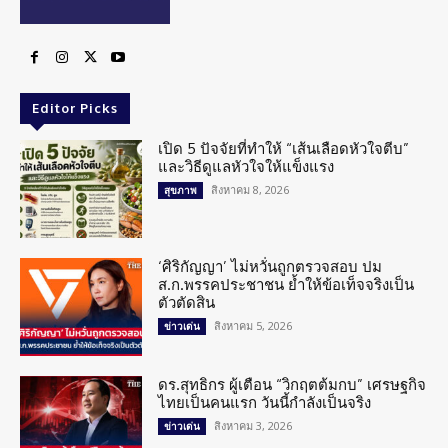
Editor Picks
เปิด 5 ปัจจัยที่ทำให้ “เส้นเลือดหัวใจตีบ”
และวิธีดูแลหัวใจให้แข็งแรง
สิงหาคม 8, 2026
สุขภาพ
‘ศิริกัญญา’ ไม่หวั่นถูกตรวจสอบ ปม
ส.ก.พรรคประชาชน ย้ำให้ข้อเท็จจริงเป็น
ตัวตัดสิน
สิงหาคม 5, 2026
ข่าวเด่น
ดร.สุทธิกร ผู้เตือน “วิกฤตต้มกบ” เศรษฐกิจ
ไทยเป็นคนแรก วันนี้กำลังเป็นจริง
สิงหาคม 3, 2026
ข่าวเด่น