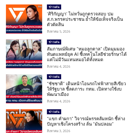
ข่าวเด่น
‘ศิริกัญญา’ ไม่หวั่นถูกตรวจสอบ ปม
ส.ก.พรรคประชาชน ย้ำให้ข้อเท็จจริงเป็น
ตัวตัดสิน
สิงหาคม 5, 2026
ข่าวเด่น
สัมภาษณ์พิเศษ “หมอลูกตาล” เปิดมุมมอง
ทันตแพทย์ยุค AI ชี้เทคโนโลยีช่วยรักษาได้
แต่ไม่มีวันแทนหมอได้ทั้งหมด
สิงหาคม 4, 2026
ข่าวเด่น
“ชัชชาติ” เดินหน้าโอนรถไฟฟ้าสายสีเขียว
ให้รัฐบาล ชี้ลดภาระ กทม. เปิดทางใช้งบ
พัฒนาเมือง
สิงหาคม 4, 2026
ข่าวเด่น
“แขก คำผกา” วิจารณ์พรรคส้มหนัก ชี้ห่าง
ปัญหาเชิงโครงสร้าง ลั่น “มันปลอม”
สิงหาคม 3, 2026