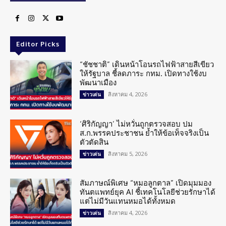
Editor Picks
“ชัชชาติ” เดินหน้าโอนรถไฟฟ้าสายสีเขียว
ให้รัฐบาล ชี้ลดภาระ กทม. เปิดทางใช้งบ
พัฒนาเมือง
สิงหาคม 4, 2026
ข่าวเด่น
‘ศิริกัญญา’ ไม่หวั่นถูกตรวจสอบ ปม
ส.ก.พรรคประชาชน ย้ำให้ข้อเท็จจริงเป็น
ตัวตัดสิน
สิงหาคม 5, 2026
ข่าวเด่น
สัมภาษณ์พิเศษ “หมอลูกตาล” เปิดมุมมอง
ทันตแพทย์ยุค AI ชี้เทคโนโลยีช่วยรักษาได้
แต่ไม่มีวันแทนหมอได้ทั้งหมด
สิงหาคม 4, 2026
ข่าวเด่น