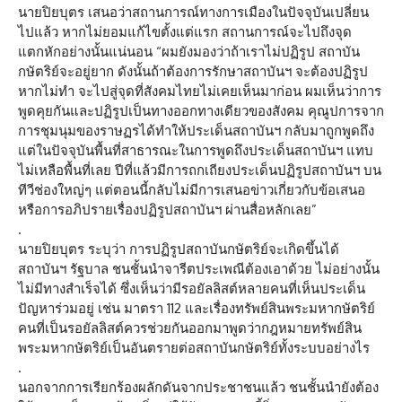
นายปิยบุตร เสนอว่าสถานการณ์ทางการเมืองในปัจจุบันเปลี่ยน
ไปแล้ว หากไม่ยอมแก้ไขตั้งแต่แรก สถานการณ์จะไปถึงจุด
แตกหักอย่างนั้นแน่นอน “ผมยังมองว่าถ้าเราไม่ปฏิรูป สถาบัน
กษัตริย์จะอยู่ยาก ดังนั้นถ้าต้องการรักษาสถาบันฯ จะต้องปฏิรูป
หากไม่ทำ จะไปสู่จุดที่สังคมไทยไม่เคยเห็นมาก่อน ผมเห็นว่าการ
พูดคุยกันและปฏิรูปเป็นทางออกทางเดียวของสังคม คุณูปการจาก
การชุมนุมของราษฏรได้ทำให้ประเด็นสถาบันฯ กลับมาถูกพูดถึง
แต่ในปัจจุบันพื้นที่สาธารณะในการพูดถึงประเด็นสถาบันฯ แทบ
ไม่เหลือพื้นที่เลย ปีที่แล้วมีการถกเถียงประเด็นปฏิรูปสถาบันฯ บน
ทีวีช่องใหญ่ๆ แต่ตอนนี้กลับไม่มีการเสนอข่าวเกี่ยวกับข้อเสนอ
หรือการอภิปรายเรื่องปฏิรูปสถาบันฯ ผ่านสื่อหลักเลย”
.
นายปิยบุตร ระบุว่า การปฏิรูปสถาบันกษัตริย์จะเกิดขึ้นได้
สถาบันฯ รัฐบาล ชนชั้นนำจารีตประเพณีต้องเอาด้วย ไม่อย่างนั้น
ไม่มีทางสำเร็จได้ ซึ่งเห็นว่ามีรอยัลลิสต์หลายคนที่เห็นประเด็น
ปัญหาร่วมอยู่ เช่น มาตรา 112 และเรื่องทรัพย์สินพระมหากษัตริย์
คนที่เป็นรอยัลลิสต์ควรช่วยกันออกมาพูดว่ากฎหมายทรัพย์สิน
พระมหากษัตริย์เป็นอันตรายต่อสถาบันกษัตริย์ทั้งระบบอย่างไร
.
นอกจากการเรียกร้องผลักดันจากประชาชนแล้ว ชนชั้นนำยังต้อง