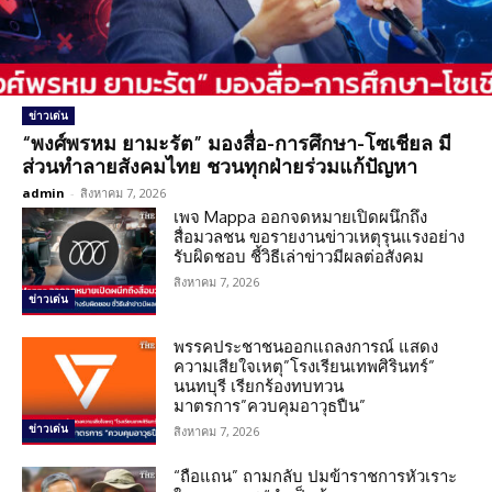
ข่าวเด่น
“พงศ์พรหม ยามะรัต” มองสื่อ-การศึกษา-โซเชียล มี
ส่วนทำลายสังคมไทย ชวนทุกฝ่ายร่วมแก้ปัญหา
admin
-
สิงหาคม 7, 2026
เพจ Mappa ออกจดหมายเปิดผนึกถึง
สื่อมวลชน ขอรายงานข่าวเหตุรุนแรงอย่าง
รับผิดชอบ ชี้วิธีเล่าข่าวมีผลต่อสังคม
สิงหาคม 7, 2026
ข่าวเด่น
พรรคประชาชนออกแถลงการณ์ แสดง
ความเสียใจเหตุ”โรงเรียนเทพศิรินทร์”
นนทบุรี เรียกร้องทบทวน
มาตรการ”ควบคุมอาวุธปืน”
ข่าวเด่น
สิงหาคม 7, 2026
“ถือแถน” ถามกลับ ปมข้าราชการหัวเราะ