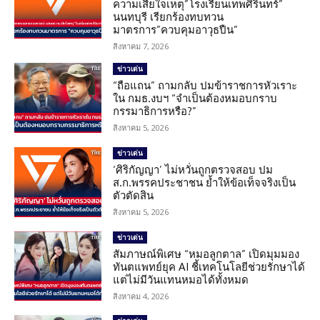
ความเสียใจเหตุ”โรงเรียนเทพศิรินทร์”
นนทบุรี เรียกร้องทบทวน
มาตรการ”ควบคุมอาวุธปืน”
สิงหาคม 7, 2026
ข่าวเด่น
“ถือแถน” ถามกลับ ปมข้าราชการหัวเราะ
ใน กมธ.งบฯ “จำเป็นต้องหมอบกราบ
กรรมาธิการหรือ?”
สิงหาคม 5, 2026
ข่าวเด่น
‘ศิริกัญญา’ ไม่หวั่นถูกตรวจสอบ ปม
ส.ก.พรรคประชาชน ย้ำให้ข้อเท็จจริงเป็น
ตัวตัดสิน
สิงหาคม 5, 2026
ข่าวเด่น
สัมภาษณ์พิเศษ “หมอลูกตาล” เปิดมุมมอง
ทันตแพทย์ยุค AI ชี้เทคโนโลยีช่วยรักษาได้
แต่ไม่มีวันแทนหมอได้ทั้งหมด
สิงหาคม 4, 2026