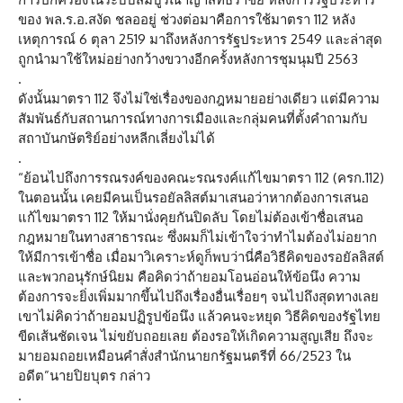
ของ พล.ร.อ.สงัด ชลออยู่ ช่วงต่อมาคือการใช้มาตรา 112 หลัง
เหตุการณ์ 6 ตุลา 2519 มาถึงหลังการรัฐประหาร 2549 และล่าสุด
ถูกนำมาใช้ใหม่อย่างกว้างขวางอีกครั้งหลังการชุมนุมปี 2563
.
ดังนั้นมาตรา 112 จึงไม่ใช่เรื่องของกฎหมายอย่างเดียว แต่มีความ
สัมพันธ์กับสถานการณ์ทางการเมืองและกลุ่มคนที่ตั้งคำถามกับ
สถาบันกษัตริย์อย่างหลีกเลี่ยงไม่ได้
.
“ย้อนไปถึงการรณรงค์ของคณะรณรงค์แก้ไขมาตรา 112 (ครก.112)
ในตอนนั้น เคยมีคนเป็นรอยัลลิสต์มาเสนอว่าหากต้องการเสนอ
แก้ไขมาตรา 112 ให้มานั่งคุยกันปิดลับ โดยไม่ต้องเข้าชื่อเสนอ
กฎหมายในทางสาธารณะ ซึ่งผมก็ไม่เข้าใจว่าทำไมต้องไม่อยาก
ให้มีการเข้าชื่อ เมื่อมาวิเคราะห์ดูก็พบว่านี่คือวิธีคิดของรอยัลลิสต์
และพวกอนุรักษ์นิยม คือคิดว่าถ้ายอมโอนอ่อนให้ข้อนึง ความ
ต้องการจะยิ่งเพิ่มมากขึ้นไปถึงเรื่องอื่นเรื่อยๆ จนไปถึงสุดทางเลย
เขาไม่คิดว่าถ้ายอมปฏิรูปข้อนึง แล้วคนจะหยุด วิธีคิดของรัฐไทย
ขีดเส้นชัดเจน ไม่ขยับถอยเลย ต้องรอให้เกิดความสูญเสีย ถึงจะ
มายอมถอยเหมือนคำสั่งสำนักนายกรัฐมนตรีที่ 66/2523 ใน
อดีต”นายปิยบุตร กล่าว
.