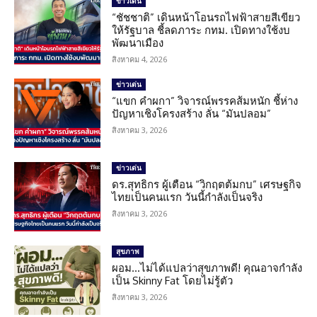
ข่าวเด่น
“ชัชชาติ” เดินหน้าโอนรถไฟฟ้าสายสีเขียว
ให้รัฐบาล ชี้ลดภาระ กทม. เปิดทางใช้งบ
พัฒนาเมือง
สิงหาคม 4, 2026
ข่าวเด่น
“แขก คำผกา” วิจารณ์พรรคส้มหนัก ชี้ห่าง
ปัญหาเชิงโครงสร้าง ลั่น “มันปลอม”
สิงหาคม 3, 2026
ข่าวเด่น
ดร.สุทธิกร ผู้เตือน “วิกฤตต้มกบ” เศรษฐกิจ
ไทยเป็นคนแรก วันนี้กำลังเป็นจริง
สิงหาคม 3, 2026
สุขภาพ
ผอม…ไม่ได้แปลว่าสุขภาพดี! คุณอาจกำลัง
เป็น Skinny Fat โดยไม่รู้ตัว
สิงหาคม 3, 2026