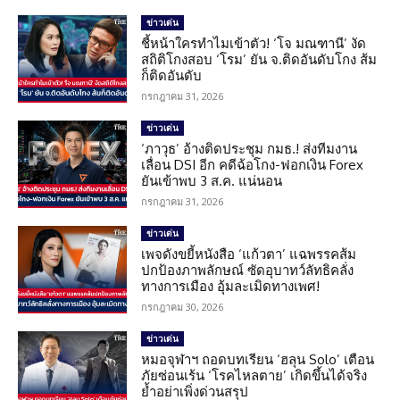
ข่าวเด่น
ชี้หน้าใครทำไมเข้าตัว! ‘โจ มณฑานี’ งัด
สถิติโกงสอบ ‘โรม’ ยัน จ.ติดอันดับโกง ส้ม
ก็ติดอันดับ
กรกฎาคม 31, 2026
ข่าวเด่น
‘ภาวุธ’ อ้างติดประชุม กมธ.! ส่งทีมงาน
เลื่อน DSI อีก คดีฉ้อโกง-ฟอกเงิน Forex
ยันเข้าพบ 3 ส.ค. แน่นอน
กรกฎาคม 31, 2026
ข่าวเด่น
เพจดังขยี้หนังสือ ‘แก้วตา’ แฉพรรคส้ม
ปกป้องภาพลักษณ์ ซัดอุบาทว์ลัทธิคลั่ง
ทางการเมือง อุ้มละเมิดทางเพศ!
กรกฎาคม 30, 2026
ข่าวเด่น
หมอจุฬาฯ ถอดบทเรียน ‘ฮลุน Solo’ เตือน
ภัยซ่อนเร้น ‘โรคไหลตาย’ เกิดขึ้นได้จริง
ย้ำอย่าเพิ่งด่วนสรุป