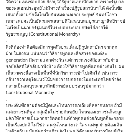
ให้ความเห็นชอบด้วย ยิ่งอยู่ใต้รัฐบาลแบบนี้ยิ่งยาก เพราะรัฐบาล
ของพลเอกประยุทธ์ไม่มีทางทำเรื่องปฏิรูปสถาบันฯ ได้ ดังนั้นข้อ
เสนอทั้งสามข้อจึงโยงใยกันหมด พลเอกประยุทธ์ จันทร์โอชา
เหมาะสมจะเป็นอัครมหาเสนาบดีในระบบสมบูรณาญาสิทธิราชย์
ไม่ใช่เป็นนายกรัฐมนตรีในระบอบระบอบกษัตริย์ภายใต้
รัฐธรรมนูญ (Constitutional Monarchy)
.
สิ่งที่ต้องทำคือต้องมีการพูดถึงประเด็นปฏิรูปสถาบันฯ จากทุก
ฝ่ายในสังคม แน่นอนว่าวิธีการพูดและสื่อสารของแต่ละ
generation มีความแตกต่างกัน แต่การรณรงค์สื่อสารกับฝ่าย
รอยัลลิสต์ให้กลับมาฟังบ้าง ต้องใช้วิธีการพูดที่แตกต่างกันไป ผม
เห็นว่าตรงนี้อาจเป็นพื้นที่ที่นักวิชาการเข้าไปเติมได้ เช่น การ
อธิบายว่าเหตุใดแนวโน้มของการปกครองในประเทศไทยกำลัง
กลายเป็นสมบูรณาญาสิทธิราชย์แบบซ่อนรูปมากกว่า
Constitutional Monarchy
.
ประเด็นข้อสามต้องมีมู้ดและโทนการถกเถียงที่หลากหลาย ถ้ามี
แต่เยาวชนที่พูด กลุ่มอื่นไม่ช่วยกันขยับ โทนของเยาวชนก็จะถูก
ผลักให้กลายเป็นพวกฮาร์ดคอร์ แต่ถ้าทุกคนช่วยกันพูดก็จะกลาย
เป็นเรื่องปกติ ไม่ใช่ว่าคนรุ่นไหนเก่งกว่าใคร แต่ทุกฝ่ายต้องเดิน
ไปด้วยกัน แม้แต่พูดว่าปฏิรูปยังไม่พอ ก็ต้องยอมรับว่ามีคนที่เริ่ม