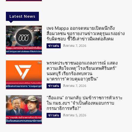
Latest News
เพจ Mappa ออกจดหมายเปิดผนึกถึง
สื่อมวลชน ขอรายงานข่าวเหตุรุนแรงอย่าง
รับผิดชอบ ชี้วิธีเล่าข่าวมีผลต่อสังคม
สิงหาคม 7, 2026
ข่าวเด่น
พรรคประชาชนออกแถลงการณ์ แสดง
ความเสียใจเหตุ”โรงเรียนเทพศิรินทร์”
นนทบุรี เรียกร้องทบทวน
มาตรการ”ควบคุมอาวุธปืน”
สิงหาคม 7, 2026
ข่าวเด่น
“ถือแถน” ถามกลับ ปมข้าราชการหัวเราะ
ใน กมธ.งบฯ “จำเป็นต้องหมอบกราบ
กรรมาธิการหรือ?”
สิงหาคม 5, 2026
ข่าวเด่น