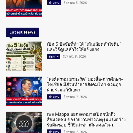
สิงหาคม 3, 2026
ข่าวเด่น
Latest News
เปิด 5 ปัจจัยที่ทำให้ “เส้นเลือดหัวใจตีบ”
และวิธีดูแลหัวใจให้แข็งแรง
สิงหาคม 8, 2026
สุขภาพ
“พงศ์พรหม ยามะรัต” มองสื่อ-การศึกษา-
โซเชียล มีส่วนทำลายสังคมไทย ชวนทุก
ฝ่ายร่วมแก้ปัญหา
สิงหาคม 7, 2026
ข่าวเด่น
เพจ Mappa ออกจดหมายเปิดผนึกถึง
สื่อมวลชน ขอรายงานข่าวเหตุรุนแรงอย่าง
รับผิดชอบ ชี้วิธีเล่าข่าวมีผลต่อสังคม
สิงหาคม 7, 2026
ข่าวเด่น