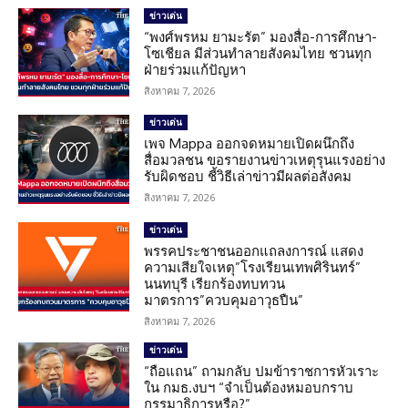
ข่าวเด่น
“พงศ์พรหม ยามะรัต” มองสื่อ-การศึกษา-
โซเชียล มีส่วนทำลายสังคมไทย ชวนทุก
ฝ่ายร่วมแก้ปัญหา
สิงหาคม 7, 2026
ข่าวเด่น
เพจ Mappa ออกจดหมายเปิดผนึกถึง
สื่อมวลชน ขอรายงานข่าวเหตุรุนแรงอย่าง
รับผิดชอบ ชี้วิธีเล่าข่าวมีผลต่อสังคม
สิงหาคม 7, 2026
ข่าวเด่น
พรรคประชาชนออกแถลงการณ์ แสดง
ความเสียใจเหตุ”โรงเรียนเทพศิรินทร์”
นนทบุรี เรียกร้องทบทวน
มาตรการ”ควบคุมอาวุธปืน”
สิงหาคม 7, 2026
ข่าวเด่น
“ถือแถน” ถามกลับ ปมข้าราชการหัวเราะ
ใน กมธ.งบฯ “จำเป็นต้องหมอบกราบ
กรรมาธิการหรือ?”