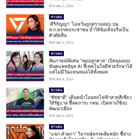
สิงหาคม 5, 2026
ข่าวเด่น
‘ศิริกัญญา’ ไม่หวั่นถูกตรวจสอบ ปม
ส.ก.พรรคประชาชน ย้ำให้ข้อเท็จจริงเป็น
ตัวตัดสิน
สิงหาคม 5, 2026
ข่าวเด่น
สัมภาษณ์พิเศษ “หมอลูกตาล” เปิดมุมมอง
ทันตแพทย์ยุค AI ชี้เทคโนโลยีช่วยรักษาได้
แต่ไม่มีวันแทนหมอได้ทั้งหมด
สิงหาคม 4, 2026
ข่าวเด่น
“ชัชชาติ” เดินหน้าโอนรถไฟฟ้าสายสีเขียว
ให้รัฐบาล ชี้ลดภาระ กทม. เปิดทางใช้งบ
พัฒนาเมือง
สิงหาคม 4, 2026
ข่าวเด่น
“แขก คำผกา” วิจารณ์พรรคส้มหนัก ชี้ห่าง