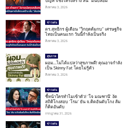
ปัญหาเชิงโครงสร้าง ลั่น “มันปลอม”
สิงหาคม 3, 2026
ข่าวเด่น
ดร.สุทธิกร ผู้เตือน “วิกฤตต้มกบ” เศรษฐกิจ
ไทยเป็นคนแรก วันนี้กำลังเป็นจริง
สิงหาคม 3, 2026
สุขภาพ
ผอม…ไม่ได้แปลว่าสุขภาพดี! คุณอาจกำลัง
เป็น Skinny Fat โดยไม่รู้ตัว
สิงหาคม 3, 2026
ข่าวเด่น
ชี้หน้าใครทำไมเข้าตัว! ‘โจ มณฑานี’ งัด
สถิติโกงสอบ ‘โรม’ ยัน จ.ติดอันดับโกง ส้ม
ก็ติดอันดับ
กรกฎาคม 31, 2026
ข่าวเด่น