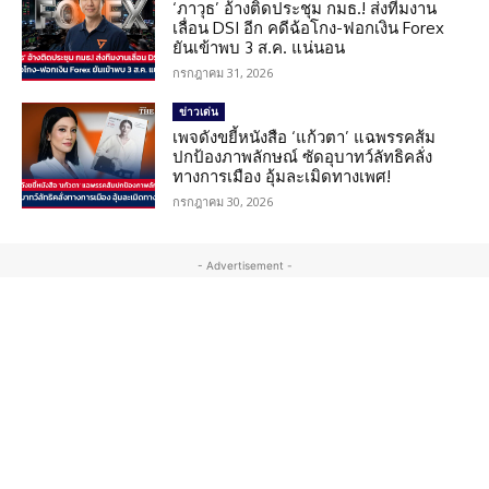
‘ภาวุธ’ อ้างติดประชุม กมธ.! ส่งทีมงาน
เลื่อน DSI อีก คดีฉ้อโกง-ฟอกเงิน Forex
ยันเข้าพบ 3 ส.ค. แน่นอน
กรกฎาคม 31, 2026
ข่าวเด่น
เพจดังขยี้หนังสือ ‘แก้วตา’ แฉพรรคส้ม
ปกป้องภาพลักษณ์ ซัดอุบาทว์ลัทธิคลั่ง
ทางการเมือง อุ้มละเมิดทางเพศ!
กรกฎาคม 30, 2026
- Advertisement -