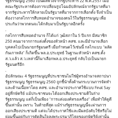
รัฐธรรมนูญ 2560 เป็นผลพวงจากรัฐประหาร 22 พ.ค.2557 เมื่อ
คณะรัฐประหารต้องการเปลี่ยนรูปโฉมอัปลักษณ์จากรัฐบาลที่มา
จากรัฐประหารให้กลายเป็นรัฐบาลที่มาจากการเลือกตั้ง จึงจำเป็น
ต้องวางกลไกการสืบทอดอำนาจของตนไว้ในรัฐธรรมนูญ เพื่อ
ประกันว่าพวกตนจะได้กลับมาเป็นรัฐบาลอีกครั้ง
.
กลไกการสืบทอดอำนาจ ก็ได้แก่ วุฒิสภาใน 5 ปีแรก มีสมาชิก
250 คนมาจากการแต่งตั้งของหัวหน้า คสช. และมีอำนาจเลือก
บุคคลไปเป็นนายกรัฐมนตรี เมื่อกำหนดไว้เช่นนี้ กลไกแบบ “ผลัด
กันเกาหลัง” ก็เกิดขึ้น พล.อ.ประยุทธ์ ในฐานะหัวหน้า คสช.ตั้ง
ส.ว.แล้ว ส.ว.เหล่านี้ก็มาเลือกพล.อ.ประยุทธ์ กลับไปเป็นนายก
รัฐมนตรีอีก
.
อัปลักษณะ 4 รัฐธรรมนูญที่ประชาชนไม่ใช่ผู้ทรงอำนาจสถาปนา
รัฐธรรมนูญ รัฐธรรมนูญ 2560 ถูกชี้นำทั้งด้านกระบวนการจัดทำ
และด้านเนื้อหาโดย คสช. และอำนาจประกาศใช้แบบ Final Say
อยู่ที่กษัตริย์ แม้ประชาชนจะได้ออกเสียงประชามติในร่าง
รัฐธรรมนูญ แต่ก็เป็นเพียง “การแต่งองค์ทรงเครื่อง” เพื่อทำให้ดูดี
ขึ้นเท่านั้น เพราะ ในท้ายที่สุด แม้ร่างรัฐธรรมนูญนี้จะผ่านการ
ออกเสียงประชามติ แต่จะได้ประกาศใช้และมีผลบังคับใช้หรือไม่
ย่อมขึ้นอยู่กับการตัดสินใจลงพระปรมาภิไธยของกษัตริย์เท่านั้น