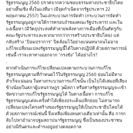
รัฐธรรมนูญ 2560 ปราศจากความชอบธรรมทางประชาธิปไตย
อย่างสิ้นเชิง ทั้งในแง่ที่มา (มีจุดกำเนิดจากรัฐประหาร 22
พฤษภาคม 2557) ในแง่กระบวนการจัดทำ (กระบวนการจัดทำ
รัฐธรรมนูญอยู่ภายใต้การครอบงำของคณะรัฐประหาร) และใน
แง่เนื้อหา (มีวัตถุประสงค์ทำลายพลังทางการเมืองที่เป็นศัตรูกับ
คณะรัฐประหารและพวกมากกว่าการสร้างประชาธิปไตย) แต่
กลับสร้าง “ป้อมปราการ” ปิดล้อมไว้อย่างแน่นหนาจนไม่อาจ
แก้ไขเปลี่ยนแปลงรัฐธรรมนูญนี้ได้ในทางปฏิบัติ ด้วยสภาพการณ์
เช่นนี้ เราจะหาทางออกจาก “กรงขัง” ได้อย่างไร?
.
หากดำเนินการแก้ไขเปลี่ยนแปลงตามกระบวนการแก้ไข
รัฐธรรมนูญตามที่กำหนดไว้ในรัฐธรรมนูญ 2560 ย่อมไม่มีทาง
สำเร็จแน่นอน ในทางกระบวนการแก้ไขนั้น เป็นไปได้เสมอที่เสียง
ข้างน้อยในสภาผู้แทนราษฎร วุฒิสภา หรือศาลรัฐธรรมนูญจะเข้า
ขัดขวางการแก้ไขรัฐธรรมนูญได้ ในทางเนื้อหา การแก้ไข
รัฐธรรมนูญแต่ละครั้งทำได้เพียงประเด็นปลีกย่อย ไม่สามารถ
เปลี่ยนแปลงโครงสร้างของรัฐธรรมนูญให้เป็นประชาธิปไตยได้
ด้วยสภาพการณ์เช่นนี้ จึงเหลือเพียงหนทางเดียวเท่านั้น คือ การก
ลับไปหาอำนาจปฐมสถาปนารัฐธรรมนูญ ซึ่งเป็นของประชาชน
อย่างนิรันดรและดำรงอยู่อย่างตลอดกาล