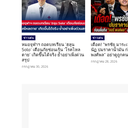
ข่าวเด่น
ข่าวเด่น
หมอจุฬาฯ ถอดบทเรียน ‘ฮลุน
เดือด! “พรชัย มาระเ
Solo’ เตือนภัยซ่อนเร้น ‘โรคไหล
นัฏ ปมราคาน้ำมัน ก่อ
ตาย’ เกิดขึ้นได้จริง ย้ำอย่าเพิ่งด่วน
พงศ์พล” อย่าดูถูกค
สรุป
กรกฎาคม 28, 2026
กรกฎาคม 30, 2026