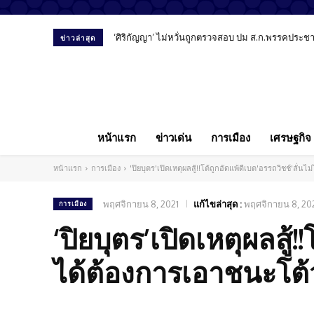
‘ศิริกัญญา’ ไม่หวั่นถูกตรวจสอบ ปม ส.ก.พรรคประชาชน ย
สัมภาษณ์พิเศษ “หมอลูกตาล” เปิดมุมมองทันตแพทย์ย
ข่าวล่าสุด
หน้าแรก
ข่าวเด่น
การเมือง
เศรษฐกิจ
หน้าแรก
การเมือง
'ปิยบุตร'เปิดเหตุผลสู้!!โต้ถูกอัดแพ้ดีเบต'อรรถวิชช์'ลั่น
พฤศจิกายน 8, 2021
แก้ไขล่าสุด :
พฤศจิกายน 8, 20
การเมือง
‘ปิยบุตร’เปิดเหตุผลสู้!
ได้ต้องการเอาชนะโต้