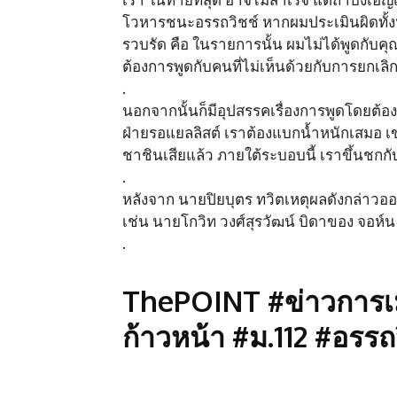
โวหารชนะอรรถวิชช์ หากผมประเมินผิดทั้งห
รวบรัด คือ ในรายการนั้น ผมไม่ได้พูดกับค
ต้องการพูดกับคนที่ไม่เห็นด้วยกับการยกเลิก 
.
นอกจากนั้นก็มีอุปสรรคเรื่องการพูดโดยต้อง
ฝ่ายรอแยลลิสต์ เราต้องแบกน้ำหนักเสมอ เขาพู
ชาชินเสียแล้ว ภายใต้ระบอบนี้ เราขึ้นชกกั
.
หลังจาก นายปิยบุตร ทวิตเหตุผลดังกล่าวออ
เช่น นายโกวิท วงศ์สุรวัฒน์ บิดาของ จอห์น วิ
.
ThePOINT #ข่าวการเ
ก้าวหน้า #ม.112 #อรรถ