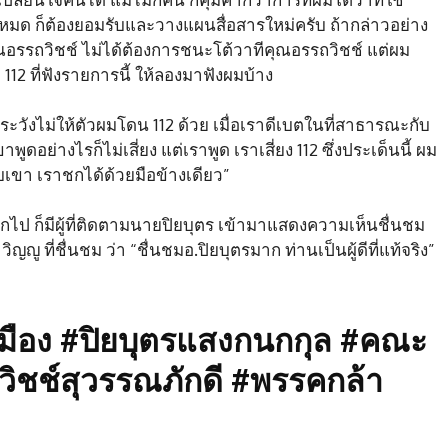
มด ก็ต้องยอมรับและวางแผนสื่อสารใหม่ครับ ถ้ากล่าวอย่าง
ุณอรรถวิชช์ ไม่ได้ต้องการชนะโต้วาทีคุณอรรถวิชช์ แต่ผม
112 ที่ฟังรายการนี้ ให้ลองมาฟังผมบ้าง
ระวังไม่ให้ตัวผมโดน 112 ด้วย เมื่อเราดีเบตในที่สาธารณะกับ
ดอย่างไรก็ไม่เสี่ยง แต่เราพูด เราเสี่ยง 112 ซึ่งประเด็นนี้ ผม
บเขา เราชกได้ด้วยมือข้างเดียว”
กไป ก็มีผู้ที่ติดตามนายปิยบุตร เข้ามาแสดงความเห็นชื่นชม
ญญู ที่ชื่นชม ว่า “ชื่นชมอ.ปิยบุตรมาก ท่านเป็นผู้ดีที่แท้จริง”
มือง #ปิยบุตรแสงกนกกุล #คณะ
วิชช์สุวรรณภักดี #พรรคกล้า