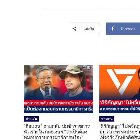
Facebook
แบ่งปัน
ข่าวเด่น
ข่าวเด่น
“ถือแถน” ถามกลับ ปมข้าราชการ
‘ศิริกัญญา’ ไม่หวั่
หัวเราะใน กมธ.งบฯ “จำเป็นต้อง
ปม ส.ก.พรรคประชาช
หมอบกราบกรรมาธิการหรือ?”
เท็จจริงเป็นตัวตัดสิ