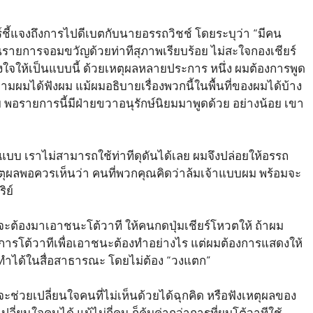
ชี้แจงถึงการไปดีเบตกับนายอรรถวิชช์ โดยระบุว่า “มีคน
รายการจอมขวัญด้วยท่าทีสุภาพเรียบร้อย ไม่สะใจกองเชียร์
มจงใจให้เป็นแบบนี้ ด้วยเหตุผลหลายประการ หนึ่ง ผมต้องการพูด
ิดตามผมได้ฟังผม แม้ผมอธิบายเรื่องพวกนี้ในพื้นที่ของผมได้บ้าง
ย พอรายการนี้มีฝ่ายขวาอนุรักษ์นิยมมาพูดด้วย อย่างน้อย เขา
ีกแบบ เราไม่สามารถใช้ท่าทีดุดันได้เลย ผมจึงปล่อยให้อรรถ
เหตุผลพอควรเห็นว่า คนที่พวกคุณคิดว่าล้มเจ้าแบบผม พร้อมจะ
ิย์
 จะต้องมาเอาชนะโต้วาที ให้คนกดปุ่มเชียร์โหวตให้ ถ้าผม
คการโต้วาทีเพื่อเอาชนะต้องทำอย่างไร แต่ผมต้องการแสดงให้
รถทำได้ในสื่อสาธารณะ โดยไม่ต้อง “วงแตก”
ะช่วยเปลี่ยนใจคนที่ไม่เห็นด้วยได้ฉุกคิด หรือฟังเหตุผลของ
เปลี่ยนใจคนได้ แม้ไม่กี่คน ก็คุ้มค่ากว่าการที่ผมโต้วาทีใช้