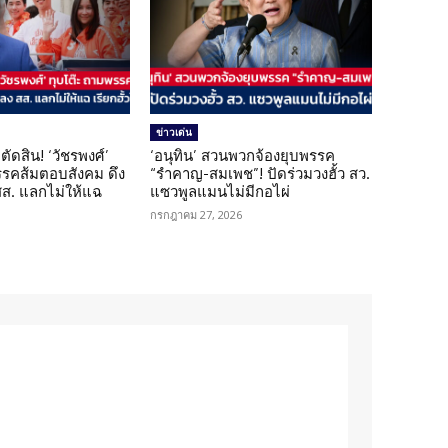
ข่าวเด่น
ตัดสิน! ‘วัชรพงศ์’
‘อนุทิน’ สวนพวกจ้องยุบพรรค
รรคส้มตอบสังคม ดึง
“รำคาญ-สมเพช”! ปัดร่วมวงฮั้ว สว.
 สส. แลกไม่ให้แฉ
แซวพูลแมนไม่มีกอไผ่
กรกฎาคม 27, 2026