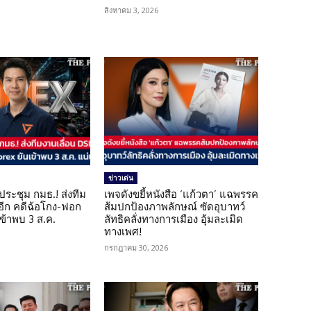
สิงหาคม 3, 2026
ข่าวเด่น
ดประชุม กมธ.! ส่งทีม
เพจดังขยี้หนังสือ ‘แก้วตา’ แฉพรรค
 อีก คดีฉ้อโกง-ฟอก
ส้มปกป้องภาพลักษณ์ ซัดอุบาทว์
เข้าพบ 3 ส.ค.
ลัทธิคลั่งทางการเมือง อุ้มละเมิด
ทางเพศ!
กรกฎาคม 30, 2026