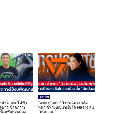
ข่าวเด่น
นหน้าโอนรถไฟฟ้า
“แขก คำผกา” วิจารณ์พรรคส้ม
รัฐบาล ชี้ลดภาระ
หนัก ชี้ห่างปัญหาเชิงโครงสร้าง ลั่น
ใช้งบพัฒนาเมือง
“มันปลอม”