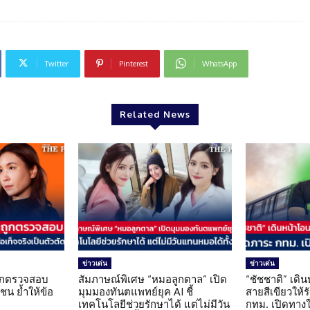
Twitter
Pinterest
WhatsApp
Related News
ข่าวเด่น
ข่าวเด่น
นถูกตรวจสอบ
สัมภาษณ์พิเศษ “หมอลูกตาล” เปิด
“ชัชชาติ” เดิ
น ย้ำให้ข้อ
มุมมองทันตแพทย์ยุค AI ชี้
สายสีเขียวให้
น
เทคโนโลยีช่วยรักษาได้ แต่ไม่มีวัน
กทม. เปิดทาง