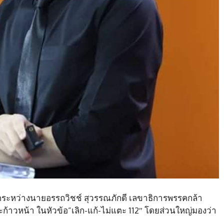
ตระหว่างนายอรรถวิชช์ สุวรรณภักดี เลขาธิการพรรคกล้า
าวหน้า ในหัวข้อ”เลิก-แก้-ไม่แตะ 112″ โดยส่วนใหญ่มองว่า