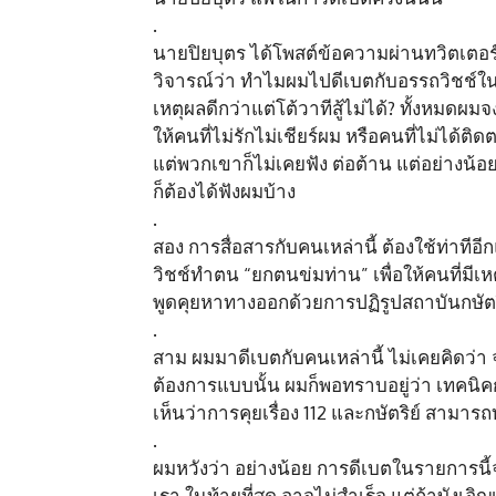
.
นายปิยบุตร ได้โพสต์ข้อความผ่านทวิตเตอร์
วิจารณ์ว่า ทำไมผมไปดีเบตกับอรรถวิชช์ใน
เหตุผลดีกว่าแต่โต้วาทีสู้ไม่ได้? ทั้งหมดผ
ให้คนที่ไม่รักไม่เชียร์ผม หรือคนที่ไม่ได้ต
แต่พวกเขาก็ไม่เคยฟัง ต่อต้าน แต่อย่างน้อ
ก็ต้องได้ฟังผมบ้าง
.
สอง การสื่อสารกับคนเหล่านี้ ต้องใช้ท่าทีอ
วิชช์ทำตน “ยกตนข่มท่าน” เพื่อให้คนที่มี
พูดคุยหาทางออกด้วยการปฏิรูปสถาบันกษัตร
.
สาม ผมมาดีเบตกับคนเหล่านี้ ไม่เคยคิดว่า
ต้องการแบบนั้น ผมก็พอทราบอยู่ว่า เทคนิ
เห็นว่าการคุยเรื่อง 112 และกษัตริย์ สามา
.
ผมหวังว่า อย่างน้อย การดีเบตในรายการนี้จ
เรา ในท้ายที่สุด อาจไม่สำเร็จ แต่ถ้าบังเอิญ