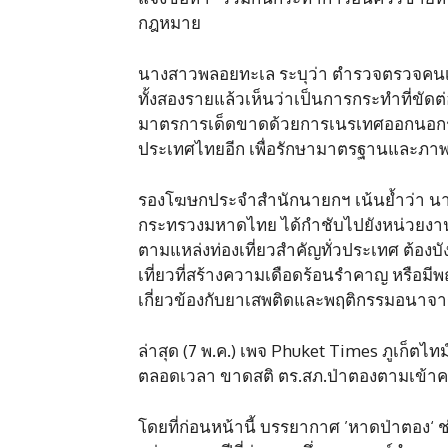
กฎหมาย
นางสาวพลอยทะเล ระบุว่า ตำรวจตรวจคนเข้า
ทั้งสองรายแล้วเห็นว่าเป็นการกระทำที่ขัด
มาตรการเด็ดขาดด้วยการเนรเทศออกนอกราชอ
ประเทศไทยอีก เพื่อรักษามาตรฐานและภาพล
รองโฆษกประจำสำนักนายกฯ เน้นย้ำว่า นาย
กระทรวงมหาดไทย ได้กำชับไปยังหน่วยงานที่
ตามแหล่งท่องเที่ยวสำคัญทั่วประเทศ ต้องบั
เที่ยวที่สร้างความเดือดร้อนรำคาญ หรือมีพ
เกี่ยวข้องกับยาเสพติดและพฤติกรรมอนาจาร เพ
ล่าสุด (7 พ.ค.) เพจ Phuket Times ภูเก็ตไท
ตลอดเวลา ขาดสติ ตร.สภ.ป่าตองตามเข้าค
โดยที่ก่อนหน้านี้ บรรยากาศ ’หาดป่าตอง‘ ช่ว