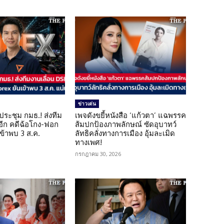
ข่าวเด่น
ดประชุม กมธ.! ส่งทีม
เพจดังขยี้หนังสือ ‘แก้วตา’ แฉพรรค
 อีก คดีฉ้อโกง-ฟอก
ส้มปกป้องภาพลักษณ์ ซัดอุบาทว์
เข้าพบ 3 ส.ค.
ลัทธิคลั่งทางการเมือง อุ้มละเมิด
ทางเพศ!
กรกฎาคม 30, 2026