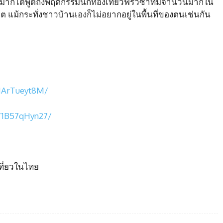
มากได้พูดถึงพฤติกรรมนักท่องเที่ยวฟรีวีซ่าที่มีจำนวนมากใน
นอดีต แม้กระทั่งชาวบ้านเองก็ไม่อยากอยู่ในพื้นที่ของตนเช่นกัน
/1ArTueyt8M/
/1B57qHyn27/
เที่ยวในไทย