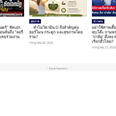
สุขภาพ
ข่าวเด่น
นตร์” ซัดเอก
ทำไมวิตามิน D ถึงสำคัญต่อ
อย่าใช้ศาลเตี้ย
นลั่นถึง “ลอรี่
ฮอร์โมน กระดูก และสุขภาพโดย
ทุบโต๊ะ ถามพ
นเคยร่วมงาน
รวม?
‘ปาล์ม’ ดึงลง
เรียกฮั้วไหม?
กรกฎาคม 28, 2026
กรกฎาคม 27, 2026
- Advertisement -