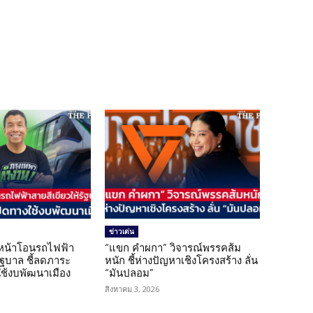
ข่าวเด่น
นหน้าโอนรถไฟฟ้า
“แขก คำผกา” วิจารณ์พรรคส้ม
รัฐบาล ชี้ลดภาระ
หนัก ชี้ห่างปัญหาเชิงโครงสร้าง ลั่น
ใช้งบพัฒนาเมือง
“มันปลอม”
สิงหาคม 3, 2026