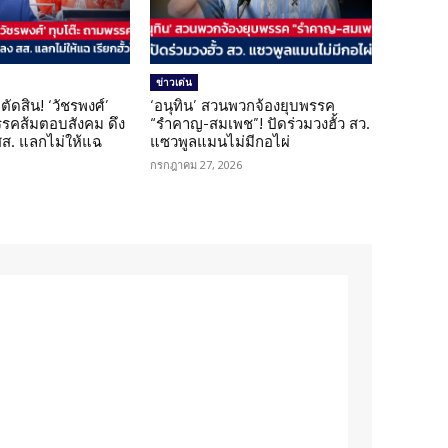
ข่าวเด่น
ตัดสิน! ‘วัชรพงศ์’
‘อนุทิน’ สวนพวกจ้องยุบพรรค
รรคส้มตอบสังคม ดึง
“รำคาญ-สมเพช”! ปัดร่วมวงฮั้ว สว.
 สส. แลกไม่ให้แฉ
แซวพูลแมนไม่มีกอไผ่
กรกฎาคม 27, 2026