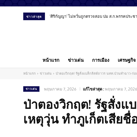
‘ศิริกัญญา’ ไม่หวั่นถูกตรวจสอบ ปม ส.ก.พรรคประชาชน
สัมภาษณ์พิเศษ “หมอลูกตาล” เปิดมุมมองทันตแพทย
ข่าวล่าสุด
หน้าแรก
ข่าวเด่น
การเมือง
เศรษฐกิจ
หน้าแรก
ข่าวเด่น
ป่าตองวิกฤต! รัฐสั่งแบล็กลิสต์ถาวร นทท.ป่วนทำฉาว-ก่อเหต
พฤษภาคม 7, 2026
แก้ไขล่าสุด :
พฤษภาคม 7, 202
ข่าวเด่น
ป่าตองวิกฤต! รัฐสั่ง
เหตุวุ่น ทำภูเก็ตเสียช