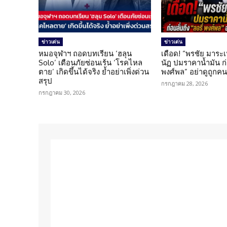
ข่าวเด่น
ข่าวเด่น
หมอจุฬาฯ ถอดบทเรียน ‘ฮลุน
เดือด! “พรชัย มาระเ
Solo’ เตือนภัยซ่อนเร้น ‘โรคไหล
นัฏ ปมราคาน้ำมัน ก่อ
ตาย’ เกิดขึ้นได้จริง ย้ำอย่าเพิ่งด่วน
พงศ์พล” อย่าดูถูกค
สรุป
กรกฎาคม 28, 2026
กรกฎาคม 30, 2026