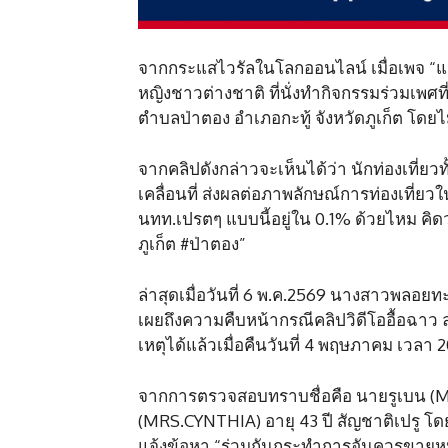
จากกระแสไวรัลในโลกออนไลน์ เมื่อเพจ “แฉย
หญิงชาวต่างชาติ ที่นั่งทำกิจกรรมร่วมเพศท
ตำบลป่าตอง อำเภอกะทู้ จังหวัดภูเก็ต โดย
จากคลิปดังกล่าวจะเห็นได้ว่า นักท่องเที่
เคลื่อนที่ ส่งผลต่อภาพลักษณ์การท่องเที่ยว
นทท.เปรตๆ แบบนี้อยู่ใน 0.1% ด้วยไหม คิดว
ภูเก็ต #ป่าตอง”
ล่าสุดเมื่อวันที่ 6 พ.ค.2569 นางสาวพลอย
เผยถึงความคืบหน้ากรณีคลิปวิดีโออื้อฉาว 
เหตุได้แล้วเมื่อคืนวันที่ 4 พฤษภาคม เวลา 2
จากการตรวจสอบทราบชื่อคือ นายรูเบน (MR
(MRS.CYNTHIA) อายุ 43 ปี สัญชาติเปรู โดยท
แจ้งข้อหา “ร่วมกันกระทำการอันควรขายห