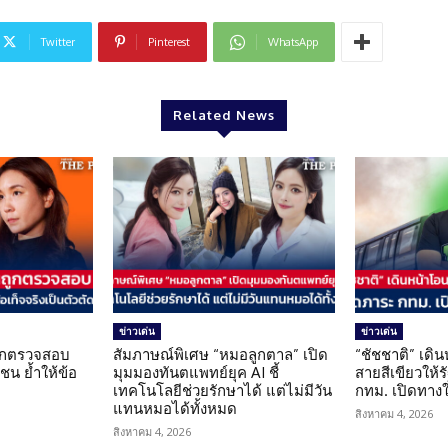
Twitter
Pinterest
WhatsApp
Related News
ข่าวเด่น
ข่าวเด่น
นถูกตรวจสอบ
สัมภาษณ์พิเศษ “หมอลูกตาล” เปิด
“ชัชชาติ” เดิ
น ย้ำให้ข้อ
มุมมองทันตแพทย์ยุค AI ชี้
สายสีเขียวให้
น
เทคโนโลยีช่วยรักษาได้ แต่ไม่มีวัน
กทม. เปิดทาง
แทนหมอได้ทั้งหมด
สิงหาคม 4, 2026
สิงหาคม 4, 2026