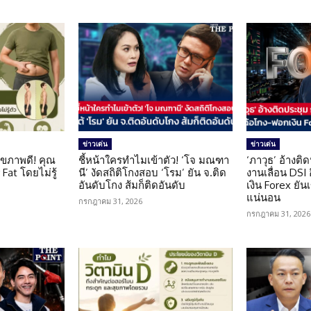
ข่าวเด่น
ข่าวเด่น
ุขภาพดี! คุณ
ชี้หน้าใครทำไมเข้าตัว! ‘โจ มณฑา
‘ภาวุธ’ อ้างติ
Fat โดยไม่รู้
นี’ งัดสถิติโกงสอบ ‘โรม’ ยัน จ.ติด
งานเลื่อน DSI
อันดับโกง ส้มก็ติดอันดับ
เงิน Forex ยัน
แน่นอน
กรกฎาคม 31, 2026
กรกฎาคม 31, 2026