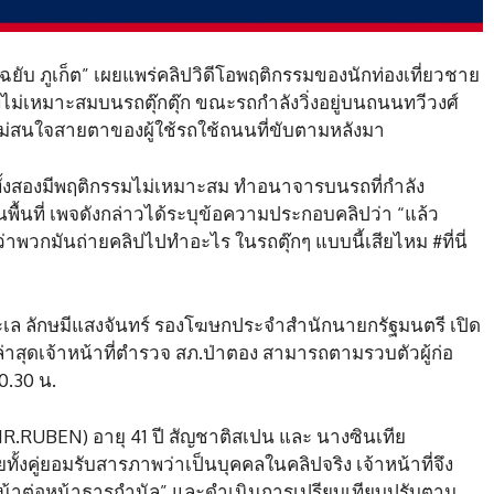
ับ ภูเก็ต” เผยแพร่คลิปวิดีโอพฤติกรรมของนักท่องเที่ยวชาย
ี่ไม่เหมาะสมบนรถตุ๊กตุ๊ก ขณะรถกำลังวิ่งอยู่บนถนนทวีวงศ์
ไม่สนใจสายตาของผู้ใช้รถใช้ถนนที่ขับตามหลังมา
ยวทั้งสองมีพฤติกรรมไม่เหมาะสม ทำอนาจารบนรถที่กำลัง
ในพื้นที่ เพจดังกล่าวได้ระบุข้อความประกอบคลิปว่า “แล้ว
่าพวกมันถ่ายคลิปไปทำอะไร ในรถตุ๊กๆ แบบนี้เสียไหม #ที่นี่
ทะเล ลักษมีแสงจันทร์ รองโฆษกประจำสำนักนายกรัฐมนตรี เปิด
ล่าสุดเจ้าหน้าที่ตำรวจ สภ.ป่าตอง สามารถตามรวบตัวผู้ก่อ
0.30 น.
.RUBEN) อายุ 41 ปี สัญชาติสเปน และ นางซินเทีย
ั้งคู่ยอมรับสารภาพว่าเป็นบุคคลในคลิปจริง เจ้าหน้าที่จึง
น้าต่อหน้าธารกำนัล” และดำเนินการเปรียบเทียบปรับตาม