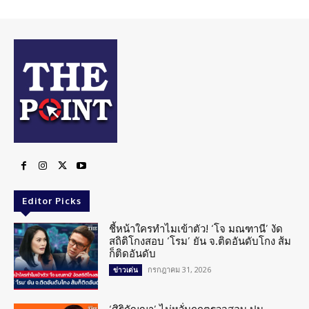
Editor Picks
ชี้หน้าใครทำไมเข้าตัว! ‘โจ มณฑานี’ งัด
สถิติโกงสอบ ‘โรม’ ยัน จ.ติดอันดับโกง ส้ม
ก็ติดอันดับ
กรกฎาคม 31, 2026
ข่าวเด่น