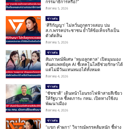
กรรมาธิการหรือ?”
สิงหาคม 5, 2026
ข่าวเด่น
‘ศิริกัญญา’ ไม่หวั่นถูกตรวจสอบ ปม
ส.ก.พรรคประชาชน ย้ำให้ข้อเท็จจริงเป็น
ตัวตัดสิน
สิงหาคม 5, 2026
ข่าวเด่น
สัมภาษณ์พิเศษ “หมอลูกตาล” เปิดมุมมอง
ทันตแพทย์ยุค AI ชี้เทคโนโลยีช่วยรักษาได้
แต่ไม่มีวันแทนหมอได้ทั้งหมด
สิงหาคม 4, 2026
ข่าวเด่น
“ชัชชาติ” เดินหน้าโอนรถไฟฟ้าสายสีเขียว
ให้รัฐบาล ชี้ลดภาระ กทม. เปิดทางใช้งบ
พัฒนาเมือง
สิงหาคม 4, 2026
ข่าวเด่น
“แขก คำผกา” วิจารณ์พรรคส้มหนัก ชี้ห่าง