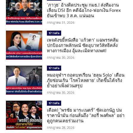
‘ภาวุธ’ อ้างติดประชุม กมธ.! ส่งทีมงาน
เลื่อน DSI อีก คดีฉ้อโกง-ฟอกเงิน Forex
ยันเข้าพบ 3 ส.ค. แน่นอน
กรกฎาคม 31, 2026
ข่าวเด่น
เพจดังขยี้หนังสือ ‘แก้วตา’ แฉพรรคส้ม
ปกป้องภาพลักษณ์ ซัดอุบาทว์ลัทธิคลั่ง
ทางการเมือง อุ้มละเมิดทางเพศ!
กรกฎาคม 30, 2026
ข่าวเด่น
หมอจุฬาฯ ถอดบทเรียน ‘ฮลุน Solo’ เตือน
ภัยซ่อนเร้น ‘โรคไหลตาย’ เกิดขึ้นได้จริง
ย้ำอย่าเพิ่งด่วนสรุป
กรกฎาคม 30, 2026
ข่าวเด่น
เดือด! “พรชัย มาระเนตร์” ซัดเอกนัฏ ปม
ราคาน้ำมัน ก่อนลั่นถึง “ลอรี่ พงศ์พล” อย่า
ดูถูกคนเคยร่วมงาน
กรกฎาคม 28, 2026