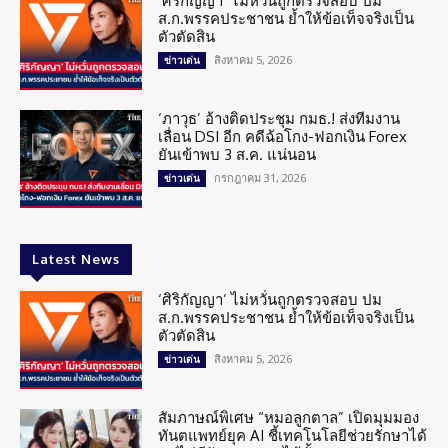
‘ศิริกัญญา’ ไม่หวั่นถูกตรวจสอบ ปม
ส.ก.พรรคประชาชน ย้ำให้ข้อเท็จจริงเป็น
ตัวตัดสิน
สิงหาคม 5, 2026
ข่าวเด่น
‘ภาวุธ’ อ้างติดประชุม กมธ.! ส่งทีมงาน
เลื่อน DSI อีก คดีฉ้อโกง-ฟอกเงิน Forex
ยันเข้าพบ 3 ส.ค. แน่นอน
กรกฎาคม 31, 2026
ข่าวเด่น
Latest News
‘ศิริกัญญา’ ไม่หวั่นถูกตรวจสอบ ปม
ส.ก.พรรคประชาชน ย้ำให้ข้อเท็จจริงเป็น
ตัวตัดสิน
สิงหาคม 5, 2026
ข่าวเด่น
สัมภาษณ์พิเศษ “หมอลูกตาล” เปิดมุมมอง
ทันตแพทย์ยุค AI ชี้เทคโนโลยีช่วยรักษาได้