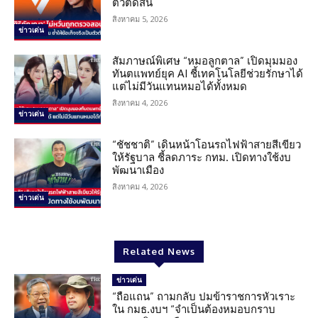
ตัวตัดสิน
สิงหาคม 5, 2026
ข่าวเด่น
สัมภาษณ์พิเศษ “หมอลูกตาล” เปิดมุมมอง
ทันตแพทย์ยุค AI ชี้เทคโนโลยีช่วยรักษาได้
แต่ไม่มีวันแทนหมอได้ทั้งหมด
สิงหาคม 4, 2026
ข่าวเด่น
“ชัชชาติ” เดินหน้าโอนรถไฟฟ้าสายสีเขียว
ให้รัฐบาล ชี้ลดภาระ กทม. เปิดทางใช้งบ
พัฒนาเมือง
สิงหาคม 4, 2026
ข่าวเด่น
Related News
ข่าวเด่น
“ถือแถน” ถามกลับ ปมข้าราชการหัวเราะ
ใน กมธ.งบฯ “จำเป็นต้องหมอบกราบ