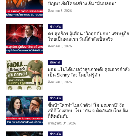
ปัญหาเชิงโครงสร้าง ลั่น “มันปลอม”
สิงหาคม 3, 2026
ข่าวเด่น
ดร.สุทธิกร ผู้เตือน “วิกฤตต้มกบ” เศรษฐกิจ
ไทยเป็นคนแรก วันนี้กำลังเป็นจริง
สิงหาคม 3, 2026
สุขภาพ
ผอม…ไม่ได้แปลว่าสุขภาพดี! คุณอาจกำลัง
เป็น Skinny Fat โดยไม่รู้ตัว
สิงหาคม 3, 2026
ข่าวเด่น
ชี้หน้าใครทำไมเข้าตัว! ‘โจ มณฑานี’ งัด
สถิติโกงสอบ ‘โรม’ ยัน จ.ติดอันดับโกง ส้ม
ก็ติดอันดับ
กรกฎาคม 31, 2026
ข่าวเด่น