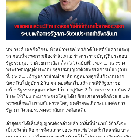
นพ.วรงค์ เดชกิจวิกรม หัวหน้าพรรคไทยภักดี โพสต์ข้อความระบุ
ว่า ตอนนี้พรรคการเมืองกำลังเสนอ ร่างพระราชบัญญัติประกอบ
รัฐธรรมนูญ ว่าด้วยการเลือกตั้ง ส.ส. (ฉบับที่).. พ.ศ….. และร่าง
พระราชบัญญัติประกอบรัฐธรรมนูญว่าด้วยพรรคการเมือง (ฉบับ
ที่..) พ.ศ….. ถ้าพูดชาวบ้านง่ายๆคือ กฏหมายลูกที่แก้ระบบจาก
บัตร 1ใบไปสู่บัตร 2 ใบ ผมเคยเตือนไปแล้ว กรณีที่รัฐสภาขอ
แก้ไขรัฐธรรมนูญจากบัตร 1 ใบ มาสู่บัตร 2 ใบ เพราะระบบบัตร 2
ใบจะใช้เงินเยอะมาก พรรคใหญ่ได้เปรียบ สามารถซื้อตัวส.ส.และ
พรรคเล็กจะไปรวมกับพรรคใหญ่ สุดท้ายจะเกิดระบบเผด็จการ
รัฐสภา วังวนประเทศจะกลับมาเหมือนเดิม
.
ล่าสุดเราได้เห็นสัญญาณดังกล่าวแล้ว ว่าสิ่งที่ทำนายไว้กำลังจะ
เป็นจริง นั่นคือ การที่คนเก่าๆของพรรคเพื่อไทยเริ่มไหลกลับ บาง
คนเคยประกาศตั้งพรรคการเมืองใหม่ก็ไม่ไปต่อ ยอมเสียหน้ากลับ