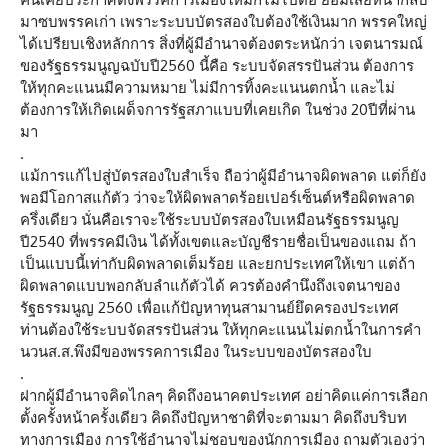
มาซบพรรคเก่า เพราะระบบบัตรสองใบต้องใช้เงินมาก พรรคใหญ่
ได้เปรียบเชิงหลักการ สิ่งที่ผู้มีอำนาจต้องตระหนักว่า เจตนารมณ์
ของรัฐธรรมนูญฉบับปี2560 นี้คือ ระบบจัดสรรปันส่วน ต้องการ
ให้ทุกคะแนนมีความหมาย ไม่มีการทิ้งคะแนนตกน้ำ และไม่
ต้องการให้เกิดเผด็จการรัฐสภาแบบที่เคยเกิด ในช่วง 20ปีที่ผ่าน
มา
.
แม้การแก้ไปสู่บัตรสองใบสำเร็จ ถือว่าผู้มีอำนาจผิดพลาด แต่ก็ยัง
พอมีโอกาสแก้ตัว ว่าจะให้ผิดพลาดร้อยเปอร์เซ็นต์หรือผิดพลาด
ครึ่งเดียว นั่นคือเราจะใช้ระบบบัตรสองใบเหมือนรัฐธรรมนูญ
ปี2540 ที่พรรคมีเงิน ได้ทั้งเขตและบัญชีรายชื่อเป็นของแถม ถ้า
เป็นแบบนี้เท่ากับผิดพลาดเต็มร้อย และยกประเทศให้เขา แต่ถ้า
ผิดพลาดแบบพอกลับลำแก้ตัวได้ ควรต้องคำนึงถึงเจตนาของ
รัฐธรรมนูญ 2560 เพื่อแก้ปัญหาทุนสามานย์ยึดครองประเทศ
ท่านต้องใช้ระบบจัดสรรปันส่วน ให้ทุกคะแนนไม่ตกน้ำในการคำ
นวนส.ส.พึงมีของพรรคการเมือง ในระบบของบัตรสองใบ
.
ฝากผู้มีอำนาจคิดไกลๆ คิดถึงอนาคตประเทศ อย่าคิดแค่การเลือก
ตั้งครั้งหน้าครั้งเดียว คิดถึงปัญหาชาติที่จะตามมา คิดถึงบริบท
ทางการเมือง การใช้อำนาจไม่ชอบของนักการเมือง ถามตัวเองว่า