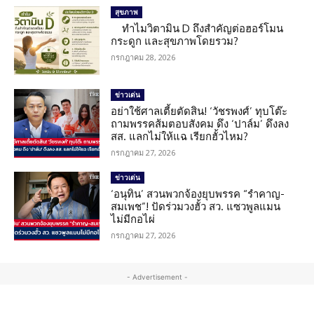
สุขภาพ
ทำไมวิตามิน D ถึงสำคัญต่อฮอร์โมน
กระดูก และสุขภาพโดยรวม?
กรกฎาคม 28, 2026
ข่าวเด่น
อย่าใช้ศาลเตี้ยตัดสิน! ‘วัชรพงศ์’ ทุบโต๊ะ
ถามพรรคส้มตอบสังคม ดึง ‘ปาล์ม’ ดึงลง
สส. แลกไม่ให้แฉ เรียกฮั้วไหม?
กรกฎาคม 27, 2026
ข่าวเด่น
‘อนุทิน’ สวนพวกจ้องยุบพรรค “รำคาญ-
สมเพช”! ปัดร่วมวงฮั้ว สว. แซวพูลแมน
ไม่มีกอไผ่
กรกฎาคม 27, 2026
- Advertisement -