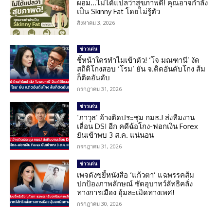
ผอม…ไม่ได้แปลว่าสุขภาพดี! คุณอาจกำลัง
เป็น Skinny Fat โดยไม่รู้ตัว
สิงหาคม 3, 2026
ข่าวเด่น
ชี้หน้าใครทำไมเข้าตัว! ‘โจ มณฑานี’ งัด
สถิติโกงสอบ ‘โรม’ ยัน จ.ติดอันดับโกง ส้ม
ก็ติดอันดับ
กรกฎาคม 31, 2026
ข่าวเด่น
‘ภาวุธ’ อ้างติดประชุม กมธ.! ส่งทีมงาน
เลื่อน DSI อีก คดีฉ้อโกง-ฟอกเงิน Forex
ยันเข้าพบ 3 ส.ค. แน่นอน
กรกฎาคม 31, 2026
ข่าวเด่น
เพจดังขยี้หนังสือ ‘แก้วตา’ แฉพรรคส้ม
ปกป้องภาพลักษณ์ ซัดอุบาทว์ลัทธิคลั่ง
ทางการเมือง อุ้มละเมิดทางเพศ!
กรกฎาคม 30, 2026