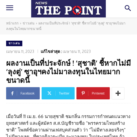
หน้าแรก
ข่าวเด่น
ผลงานเป็นที่ประจักษ์ ! 'สุชาติ' ชี้หากไม่มี 'ลุงตู่' ซาอุฯคงไม่มา
ลงทุนในไทยมากขนาดนี้
ข่าวเด่น
เมษายน 11, 2023
แก้ไขล่าสุด :
เมษายน 11, 2023
ผลงานเป็นที่ประจักษ์ ! ‘สุชาติ’ ชี้หากไม่มี
‘ลุงตู่’ ซาอุฯคงไม่มาลงทุนในไทยมาก
ขนาดนี้
Facebook
Twitter
Pinterest
เมื่อวันที่ 11 เม.ย. 66 นายสุชาติ ชมกลิ่น กรรมการกำหนดแนวทาง
ยุทธศาสตร์ และผู้สมัคร ส.ส.บัญชีรายชื่อ “พรรครวมไทยสร้าง
ชาติ” โพสต์ข้อความผ่านเฟสบุคส่วนตัว ว่า “ไม่มีทางเลยจริงๆ”
ไม่มีทางเลย…ที่ซาอุดิอาระเบีย จะมาลงทุน ในประเทศไทย ถ้า