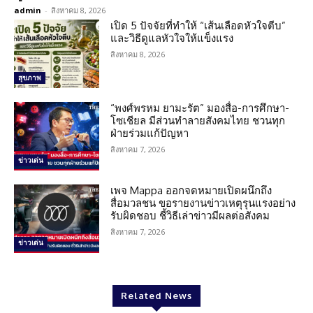
admin
-
สิงหาคม 8, 2026
เปิด 5 ปัจจัยที่ทำให้ “เส้นเลือดหัวใจตีบ”
และวิธีดูแลหัวใจให้แข็งแรง
สิงหาคม 8, 2026
สุขภาพ
“พงศ์พรหม ยามะรัต” มองสื่อ-การศึกษา-
โซเชียล มีส่วนทำลายสังคมไทย ชวนทุก
ฝ่ายร่วมแก้ปัญหา
สิงหาคม 7, 2026
ข่าวเด่น
เพจ Mappa ออกจดหมายเปิดผนึกถึง
สื่อมวลชน ขอรายงานข่าวเหตุรุนแรงอย่าง
รับผิดชอบ ชี้วิธีเล่าข่าวมีผลต่อสังคม
สิงหาคม 7, 2026
ข่าวเด่น
Related News