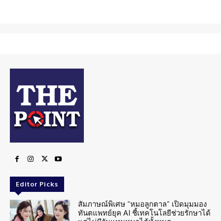
Editor Picks
สัมภาษณ์พิเศษ “หมอลูกตาล” เปิดมุมมอง
ทันตแพทย์ยุค AI ชี้เทคโนโลยีช่วยรักษาได้