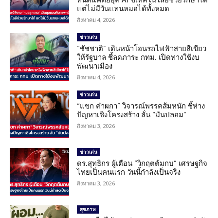
แต่ไม่มีวันแทนหมอได้ทั้งหมด
สิงหาคม 4, 2026
ข่าวเด่น
“ชัชชาติ” เดินหน้าโอนรถไฟฟ้าสายสีเขียว
ให้รัฐบาล ชี้ลดภาระ กทม. เปิดทางใช้งบ
พัฒนาเมือง
สิงหาคม 4, 2026
ข่าวเด่น
“แขก คำผกา” วิจารณ์พรรคส้มหนัก ชี้ห่าง
ปัญหาเชิงโครงสร้าง ลั่น “มันปลอม”
สิงหาคม 3, 2026
ข่าวเด่น
ดร.สุทธิกร ผู้เตือน “วิกฤตต้มกบ” เศรษฐกิจ
ไทยเป็นคนแรก วันนี้กำลังเป็นจริง
สิงหาคม 3, 2026
สุขภาพ