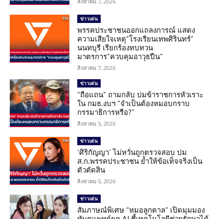
สิงหาคม 7, 2026
ข่าวเด่น
พรรคประชาชนออกแถลงการณ์ แสดง
ความเสียใจเหตุ”โรงเรียนเทพศิรินทร์”
นนทบุรี เรียกร้องทบทวน
มาตรการ”ควบคุมอาวุธปืน”
สิงหาคม 7, 2026
ข่าวเด่น
“ถือแถน” ถามกลับ ปมข้าราชการหัวเราะ
ใน กมธ.งบฯ “จำเป็นต้องหมอบกราบ
กรรมาธิการหรือ?”
สิงหาคม 5, 2026
ข่าวเด่น
‘ศิริกัญญา’ ไม่หวั่นถูกตรวจสอบ ปม
ส.ก.พรรคประชาชน ย้ำให้ข้อเท็จจริงเป็น
ตัวตัดสิน
สิงหาคม 5, 2026
ข่าวเด่น
สัมภาษณ์พิเศษ “หมอลูกตาล” เปิดมุมมอง
ทันตแพทย์ยุค AI ชี้เทคโนโลยีช่วยรักษาได้