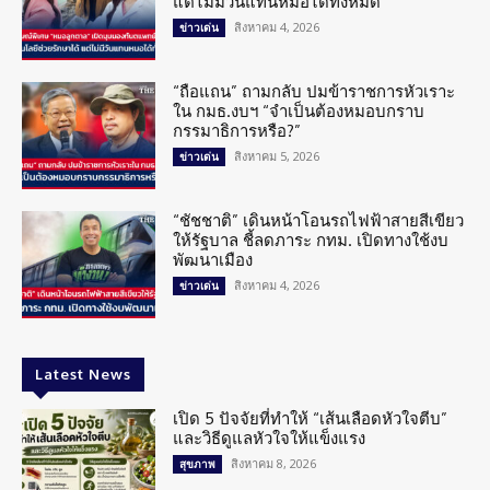
แต่ไม่มีวันแทนหมอได้ทั้งหมด
สิงหาคม 4, 2026
ข่าวเด่น
“ถือแถน” ถามกลับ ปมข้าราชการหัวเราะ
ใน กมธ.งบฯ “จำเป็นต้องหมอบกราบ
กรรมาธิการหรือ?”
สิงหาคม 5, 2026
ข่าวเด่น
“ชัชชาติ” เดินหน้าโอนรถไฟฟ้าสายสีเขียว
ให้รัฐบาล ชี้ลดภาระ กทม. เปิดทางใช้งบ
พัฒนาเมือง
สิงหาคม 4, 2026
ข่าวเด่น
Latest News
เปิด 5 ปัจจัยที่ทำให้ “เส้นเลือดหัวใจตีบ”
และวิธีดูแลหัวใจให้แข็งแรง
สิงหาคม 8, 2026
สุขภาพ