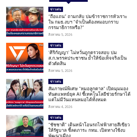
ข่าวเด่น
“ถือแถน” ถามกลับ ปมข้าราชการหัวเราะ
ใน กมธ.งบฯ “จำเป็นต้องหมอบกราบ
กรรมาธิการหรือ?”
สิงหาคม 5, 2026
ข่าวเด่น
‘ศิริกัญญา’ ไม่หวั่นถูกตรวจสอบ ปม
ส.ก.พรรคประชาชน ย้ำให้ข้อเท็จจริงเป็น
ตัวตัดสิน
สิงหาคม 5, 2026
ข่าวเด่น
สัมภาษณ์พิเศษ “หมอลูกตาล” เปิดมุมมอง
ทันตแพทย์ยุค AI ชี้เทคโนโลยีช่วยรักษาได้
แต่ไม่มีวันแทนหมอได้ทั้งหมด
สิงหาคม 4, 2026
ข่าวเด่น
“ชัชชาติ” เดินหน้าโอนรถไฟฟ้าสายสีเขียว
ให้รัฐบาล ชี้ลดภาระ กทม. เปิดทางใช้งบ
พัฒนาเมือง