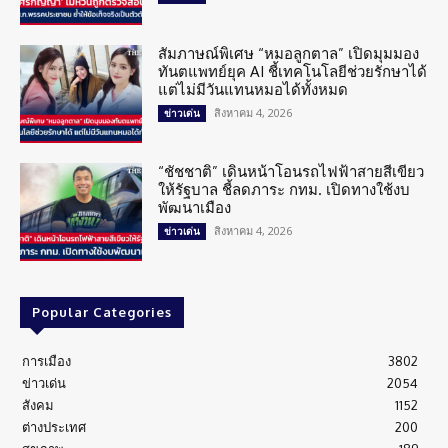
สัมภาษณ์พิเศษ “หมอลูกตาล” เปิดมุมมอง
ทันตแพทย์ยุค AI ชี้เทคโนโลยีช่วยรักษาได้
แต่ไม่มีวันแทนหมอได้ทั้งหมด
สิงหาคม 4, 2026
ข่าวเด่น
“ชัชชาติ” เดินหน้าโอนรถไฟฟ้าสายสีเขียว
ให้รัฐบาล ชี้ลดภาระ กทม. เปิดทางใช้งบ
พัฒนาเมือง
สิงหาคม 4, 2026
ข่าวเด่น
Popular Categories
การเมือง
3802
ข่าวเด่น
2054
สังคม
1152
ต่างประเทศ
200