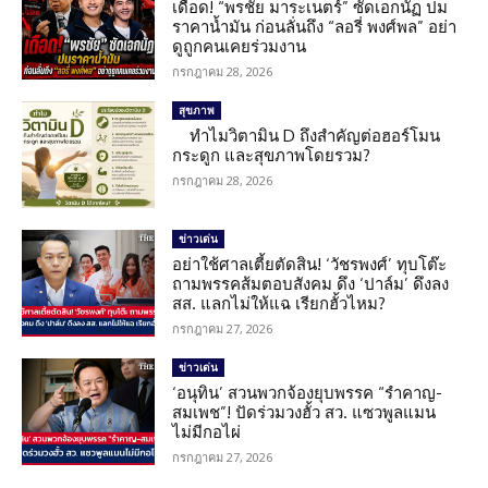
เดือด! “พรชัย มาระเนตร์” ซัดเอกนัฏ ปม
ราคาน้ำมัน ก่อนลั่นถึง “ลอรี่ พงศ์พล” อย่า
ดูถูกคนเคยร่วมงาน
กรกฎาคม 28, 2026
สุขภาพ
ทำไมวิตามิน D ถึงสำคัญต่อฮอร์โมน
กระดูก และสุขภาพโดยรวม?
กรกฎาคม 28, 2026
ข่าวเด่น
อย่าใช้ศาลเตี้ยตัดสิน! ‘วัชรพงศ์’ ทุบโต๊ะ
ถามพรรคส้มตอบสังคม ดึง ‘ปาล์ม’ ดึงลง
สส. แลกไม่ให้แฉ เรียกฮั้วไหม?
กรกฎาคม 27, 2026
ข่าวเด่น
‘อนุทิน’ สวนพวกจ้องยุบพรรค “รำคาญ-
สมเพช”! ปัดร่วมวงฮั้ว สว. แซวพูลแมน
ไม่มีกอไผ่
กรกฎาคม 27, 2026