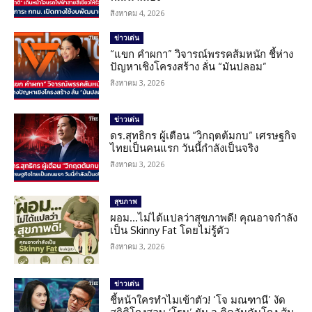
สิงหาคม 4, 2026
ข่าวเด่น
“แขก คำผกา” วิจารณ์พรรคส้มหนัก ชี้ห่าง
ปัญหาเชิงโครงสร้าง ลั่น “มันปลอม”
สิงหาคม 3, 2026
ข่าวเด่น
ดร.สุทธิกร ผู้เตือน “วิกฤตต้มกบ” เศรษฐกิจ
ไทยเป็นคนแรก วันนี้กำลังเป็นจริง
สิงหาคม 3, 2026
สุขภาพ
ผอม…ไม่ได้แปลว่าสุขภาพดี! คุณอาจกำลัง
เป็น Skinny Fat โดยไม่รู้ตัว
สิงหาคม 3, 2026
ข่าวเด่น
ชี้หน้าใครทำไมเข้าตัว! ‘โจ มณฑานี’ งัด