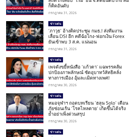
สถิติโกงสอบ ‘โรม’ ยัน จ.ติดอันดับโกง ส้ม
ก็ติดอันดับ
กรกฎาคม 31, 2026
ข่าวเด่น
‘ภาวุธ’ อ้างติดประชุม กมธ.! ส่งทีมงาน
เลื่อน DSI อีก คดีฉ้อโกง-ฟอกเงิน Forex
ยันเข้าพบ 3 ส.ค. แน่นอน
กรกฎาคม 31, 2026
ข่าวเด่น
เพจดังขยี้หนังสือ ‘แก้วตา’ แฉพรรคส้ม
ปกป้องภาพลักษณ์ ซัดอุบาทว์ลัทธิคลั่ง
ทางการเมือง อุ้มละเมิดทางเพศ!
กรกฎาคม 30, 2026
ข่าวเด่น
หมอจุฬาฯ ถอดบทเรียน ‘ฮลุน Solo’ เตือน
ภัยซ่อนเร้น ‘โรคไหลตาย’ เกิดขึ้นได้จริง
ย้ำอย่าเพิ่งด่วนสรุป
กรกฎาคม 30, 2026
ข่าวเด่น