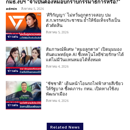
กมธ.งบฯ “จำเป็นต้องหมอบกราบกรรมาธิการหรือ?”
admin
-
สิงหาคม 5, 2026
‘ศิริกัญญา’ ไม่หวั่นถูกตรวจสอบ ปม
ส.ก.พรรคประชาชน ย้ำให้ข้อเท็จจริงเป็น
ตัวตัดสิน
สิงหาคม 5, 2026
ข่าวเด่น
สัมภาษณ์พิเศษ “หมอลูกตาล” เปิดมุมมอง
ทันตแพทย์ยุค AI ชี้เทคโนโลยีช่วยรักษาได้
แต่ไม่มีวันแทนหมอได้ทั้งหมด
สิงหาคม 4, 2026
ข่าวเด่น
“ชัชชาติ” เดินหน้าโอนรถไฟฟ้าสายสีเขียว
ให้รัฐบาล ชี้ลดภาระ กทม. เปิดทางใช้งบ
พัฒนาเมือง
สิงหาคม 4, 2026
ข่าวเด่น
Related News