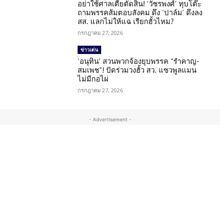
อย่าใช้ศาลเตี้ยตัดสิน! ‘วัชรพงศ์’ ทุบโต๊ะ
ถามพรรคส้มตอบสังคม ดึง ‘ปาล์ม’ ดึงลง
สส. แลกไม่ให้แฉ เรียกฮั้วไหม?
กรกฎาคม 27, 2026
ข่าวเด่น
‘อนุทิน’ สวนพวกจ้องยุบพรรค “รำคาญ-
สมเพช”! ปัดร่วมวงฮั้ว สว. แซวพูลแมน
ไม่มีกอไผ่
กรกฎาคม 27, 2026
- Advertisement -