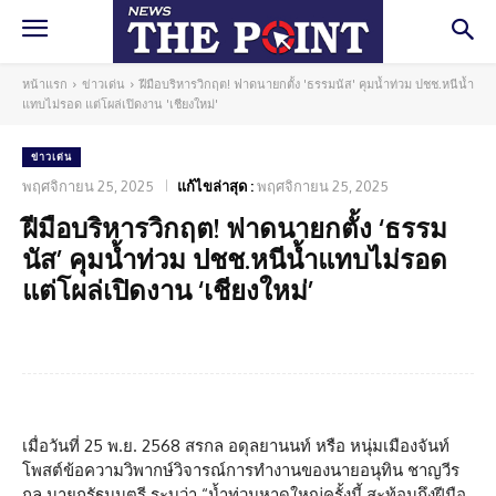
หน้าแรก
ข่าวเด่น
ฝีมือบริหารวิกฤต! ฟาดนายกตั้ง 'ธรรมนัส' คุมน้ำท่วม ปชช.หนีน้ำ
แทบไม่รอด แต่โผล่เปิดงาน 'เชียงใหม่'
ข่าวเด่น
พฤศจิกายน 25, 2025
แก้ไขล่าสุด :
พฤศจิกายน 25, 2025
ฝีมือบริหารวิกฤต! ฟาดนายกตั้ง ‘ธรรม
นัส’ คุมน้ำท่วม ปชช.หนีน้ำแทบไม่รอด
แต่โผล่เปิดงาน ‘เชียงใหม่’
Facebook
Twitter
Pinterest
What
เมื่อวันที่ 25 พ.ย. 2568 สรกล อดุลยานนท์ หรือ หนุ่มเมืองจันท์
โพสต์ข้อความวิพากษ์วิจารณ์การทำงานของนายอนุทิน ชาญวีร
กูล นายกรัฐมนตรี ระบุว่า “น้ำท่วมหาดใหญ่ครั้งนี้ สะท้อนถึงฝีมือ