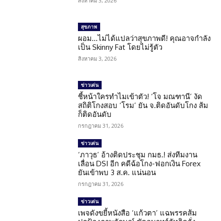
สิงหาคม 3, 2026
สุขภาพ
ผอม…ไม่ได้แปลว่าสุขภาพดี! คุณอาจกำลัง
เป็น Skinny Fat โดยไม่รู้ตัว
สิงหาคม 3, 2026
ข่าวเด่น
ชี้หน้าใครทำไมเข้าตัว! ‘โจ มณฑานี’ งัด
สถิติโกงสอบ ‘โรม’ ยัน จ.ติดอันดับโกง ส้ม
ก็ติดอันดับ
กรกฎาคม 31, 2026
ข่าวเด่น
‘ภาวุธ’ อ้างติดประชุม กมธ.! ส่งทีมงาน
เลื่อน DSI อีก คดีฉ้อโกง-ฟอกเงิน Forex
ยันเข้าพบ 3 ส.ค. แน่นอน
กรกฎาคม 31, 2026
ข่าวเด่น
เพจดังขยี้หนังสือ ‘แก้วตา’ แฉพรรคส้ม