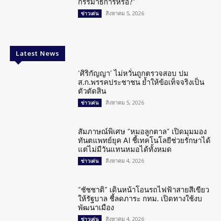
กรรมาธิการหรือ?”
สิงหาคม 5, 2026
ข่าวเด่น
Latest News
‘ศิริกัญญา’ ไม่หวั่นถูกตรวจสอบ ปม
ส.ก.พรรคประชาชน ย้ำให้ข้อเท็จจริงเป็น
ตัวตัดสิน
สิงหาคม 5, 2026
ข่าวเด่น
สัมภาษณ์พิเศษ “หมอลูกตาล” เปิดมุมมอง
ทันตแพทย์ยุค AI ชี้เทคโนโลยีช่วยรักษาได้
แต่ไม่มีวันแทนหมอได้ทั้งหมด
สิงหาคม 4, 2026
ข่าวเด่น
“ชัชชาติ” เดินหน้าโอนรถไฟฟ้าสายสีเขียว
ให้รัฐบาล ชี้ลดภาระ กทม. เปิดทางใช้งบ
พัฒนาเมือง
สิงหาคม 4, 2026
ข่าวเด่น