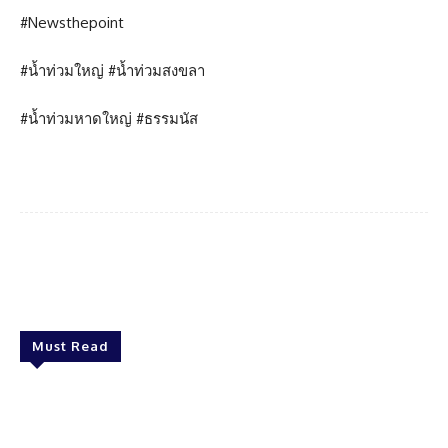
#Newsthepoint
#น้ำท่วมใหญ่ #น้ำท่วมสงขลา
#น้ำท่วมหาดใหญ่ #ธรรมนัส
Facebook
Twitter
Pinterest
What
Must Read