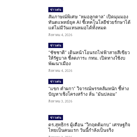
ข่าวเด่น
สัมภาษณ์พิเศษ “หมอลูกตาล” เปิดมุมมอง
ทันตแพทย์ยุค AI ชี้เทคโนโลยีช่วยรักษาได้
แต่ไม่มีวันแทนหมอได้ทั้งหมด
สิงหาคม 4, 2026
ข่าวเด่น
“ชัชชาติ” เดินหน้าโอนรถไฟฟ้าสายสีเขียว
ให้รัฐบาล ชี้ลดภาระ กทม. เปิดทางใช้งบ
พัฒนาเมือง
สิงหาคม 4, 2026
ข่าวเด่น
“แขก คำผกา” วิจารณ์พรรคส้มหนัก ชี้ห่าง
ปัญหาเชิงโครงสร้าง ลั่น “มันปลอม”
สิงหาคม 3, 2026
ข่าวเด่น
ดร.สุทธิกร ผู้เตือน “วิกฤตต้มกบ” เศรษฐกิจ
ไทยเป็นคนแรก วันนี้กำลังเป็นจริง