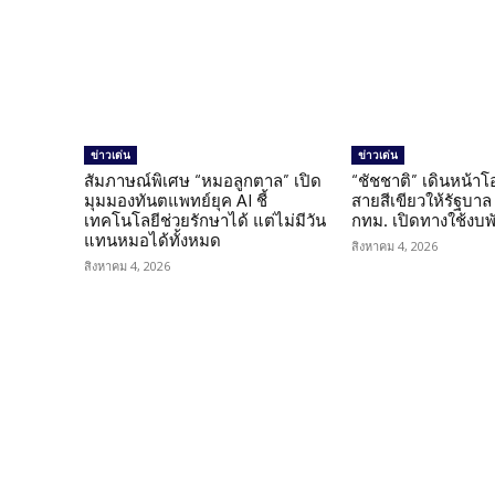
ข่าวเด่น
ข่าวเด่น
สัมภาษณ์พิเศษ “หมอลูกตาล” เปิด
“ชัชชาติ” เดินหน้า
มุมมองทันตแพทย์ยุค AI ชี้
สายสีเขียวให้รัฐบาล
เทคโนโลยีช่วยรักษาได้ แต่ไม่มีวัน
กทม. เปิดทางใช้งบพ
แทนหมอได้ทั้งหมด
สิงหาคม 4, 2026
สิงหาคม 4, 2026