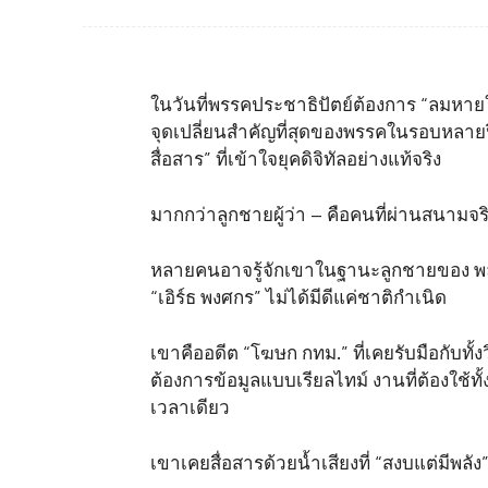
ในวันที่พรรคประชาธิปัตย์ต้องการ “ลมหายใ
จุดเปลี่ยนสำคัญที่สุดของพรรคในรอบหลายปี 
สื่อสาร” ที่เข้าใจยุคดิจิทัลอย่างแท้จริง
มากกว่าลูกชายผู้ว่า – คือคนที่ผ่านสนามจร
หลายคนอาจรู้จักเขาในฐานะลูกชายของ พล.ต
“เอิร์ธ พงศกร” ไม่ได้มีดีแค่ชาติกำเนิด
เขาคืออดีต “โฆษก กทม.” ที่เคยรับมือกับทั้
ต้องการข้อมูลแบบเรียลไทม์ งานที่ต้องใช้ทั
เวลาเดียว
เขาเคยสื่อสารด้วยน้ำเสียงที่ “สงบแต่มีพลัง