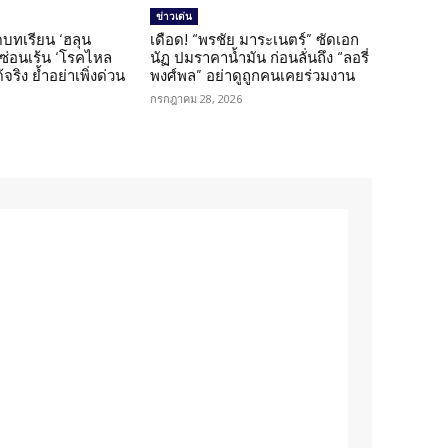
ข่าวเด่น
บทเรียน ‘ฮลุน
เดือด! “พรชัย มาระเนตร์” ซัดเอก
ยซ่อนเร้น ‘โรคไหล
นัฏ ปมราคาน้ำมัน ก่อนลั่นถึง “ลอรี่
้จริง ย้ำอย่าเพิ่งด่วน
พงศ์พล” อย่าดูถูกคนเคยร่วมงาน
กรกฎาคม 28, 2026