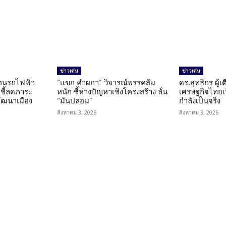
ข่าวเด่น
ข่าวเด่น
โอนรถไฟฟ้า
“แขก คำผกา” วิจารณ์พรรคส้ม
ดร.สุทธิกร ผู้
 ชี้ลดภาระ
หนัก ชี้ห่างปัญหาเชิงโครงสร้าง ลั่น
เศรษฐกิจไทยเป
ัฒนาเมือง
“มันปลอม”
กำลังเป็นจริง
สิงหาคม 3, 2026
สิงหาคม 3, 2026