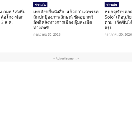
ข่าวเด่น
ข่าวเด่น
ม กมธ.! ส่งทีม
เพจดังขยี้หนังสือ ‘แก้วตา’ แฉพรรค
หมอจุฬาฯ ถอด
ดีฉ้อโกง-ฟอก
ส้มปกป้องภาพลักษณ์ ซัดอุบาทว์
Solo’ เตือนภั
 3 ส.ค.
ลัทธิคลั่งทางการเมือง อุ้มละเมิด
ตาย’ เกิดขึ้นได
ทางเพศ!
สรุป
กรกฎาคม 30, 2026
กรกฎาคม 30, 2026
- Advertisement -