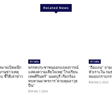
Related News
ข่าวเด่น
ข่าวเด่น
มายเปิดผนึก
พรรคประชาชนออกแถลงการณ์
“ถือแถน” ถาม
งานข่าวเหตุ
แสดงความเสียใจเหตุ”โรงเรียน
หัวเราะใน กมธ
ชี้วิธีเล่าข่าว
เทพศิรินทร์” นนทบุรี เรียกร้อง
หมอบกราบกรร
ทบทวนมาตรการ”ควบคุมอาวุธ
สิงหาคม 5, 2026
ปืน”
สิงหาคม 7, 2026