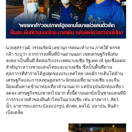
นายสุสราวุฒิ วรรณรัตน์ เลขานุการคณะทำงาน ภาคใต้ พรรค
กล้า ระบุว่า จากการลงพื้นที่บ้านด่านนอก เขตเศรษฐกิจพิเศษ
สงขลาเป็นพื้นที่ ติดต่อกับประเทศมาเลเซีย รัฐเคดาห์ จุดเชื่อมต่อ
สำคัญระหว่างชายแดนไทยและมาเลเซีย ซึ่งเป็นพื้นที่ด่าน
ศุลกากรที่ทำรายได้สูงสุดของประเทศไทย เคยมีการเติบโตด้าน
เศรษฐกิจและการลงทุนสูงเพราะนักท่องเที่ยวมาเลเซีย และจีน
นิยมเดินทางเข้ามาท่องเที่ยวจำนวนมาก แต่ปัจจุบันนักท่องเที่ยว
ลดลง เศรษฐกิจซบเซาลงไปมาก ทั้งนี้ด่านนอกยังเป็นชายแดนที่มี
การกระจายตัวของสินค้าไทยในมาเลเซีย เช่น ยางพารา, สัตว์
น้ำ, อาหารทะเลกระป๋องแปรรูป, ผักสด, ผลไม้, ปลาป่น, สินค้า
เบ็ดเตล็ด