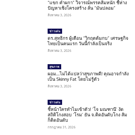
“แขก คำผกา” วิจารณ์พรรคส้มหนัก ชี้ห่าง
ปัญหาเชิงโครงสร้าง ลั่น “มันปลอม”
สิงหาคม 3, 2026
ข่าวเด่น
ดร.สุทธิกร ผู้เตือน “วิกฤตต้มกบ” เศรษฐกิจ
ไทยเป็นคนแรก วันนี้กำลังเป็นจริง
สิงหาคม 3, 2026
สุขภาพ
ผอม…ไม่ได้แปลว่าสุขภาพดี! คุณอาจกำลัง
เป็น Skinny Fat โดยไม่รู้ตัว
สิงหาคม 3, 2026
ข่าวเด่น
ชี้หน้าใครทำไมเข้าตัว! ‘โจ มณฑานี’ งัด
สถิติโกงสอบ ‘โรม’ ยัน จ.ติดอันดับโกง ส้ม
ก็ติดอันดับ
กรกฎาคม 31, 2026