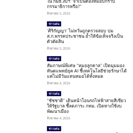
ใน กมธ.งบฯ “จำเป็นต้องหมอบกราบ
กรรมาธิการหรือ?”
สิงหาคม 5, 2026
ข่าวเด่น
‘ศิริกัญญา’ ไม่หวั่นถูกตรวจสอบ ปม
ส.ก.พรรคประชาชน ย้ำให้ข้อเท็จจริงเป็น
ตัวตัดสิน
สิงหาคม 5, 2026
ข่าวเด่น
สัมภาษณ์พิเศษ “หมอลูกตาล” เปิดมุมมอง
ทันตแพทย์ยุค AI ชี้เทคโนโลยีช่วยรักษาได้
แต่ไม่มีวันแทนหมอได้ทั้งหมด
สิงหาคม 4, 2026
ข่าวเด่น
“ชัชชาติ” เดินหน้าโอนรถไฟฟ้าสายสีเขียว
ให้รัฐบาล ชี้ลดภาระ กทม. เปิดทางใช้งบ
พัฒนาเมือง
สิงหาคม 4, 2026
ข่าวเด่น