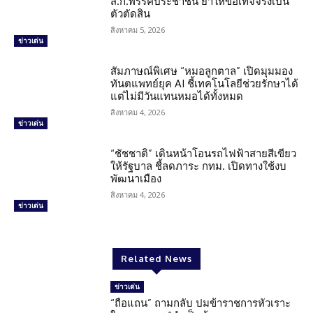
ส.ก.พรรคประชาชน ย้ำให้ข้อเท็จจริงเป็น
ตัวตัดสิน
สิงหาคม 5, 2026
ข่าวเด่น
สัมภาษณ์พิเศษ “หมอลูกตาล” เปิดมุมมอง
ทันตแพทย์ยุค AI ชี้เทคโนโลยีช่วยรักษาได้
แต่ไม่มีวันแทนหมอได้ทั้งหมด
สิงหาคม 4, 2026
ข่าวเด่น
“ชัชชาติ” เดินหน้าโอนรถไฟฟ้าสายสีเขียว
ให้รัฐบาล ชี้ลดภาระ กทม. เปิดทางใช้งบ
พัฒนาเมือง
สิงหาคม 4, 2026
ข่าวเด่น
Related News
ข่าวเด่น
“ถือแถน” ถามกลับ ปมข้าราชการหัวเราะ