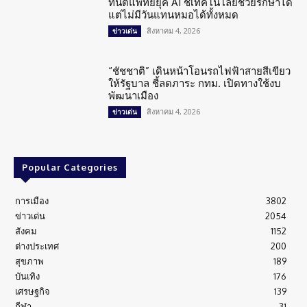
ทันตแพทย์ยุค AI ชี้เทคโนโลยีช่วยรักษาได้
แต่ไม่มีวันแทนหมอได้ทั้งหมด
สิงหาคม 4, 2026
ข่าวเด่น
“ชัชชาติ” เดินหน้าโอนรถไฟฟ้าสายสีเขียว
ให้รัฐบาล ชี้ลดภาระ กทม. เปิดทางใช้งบ
พัฒนาเมือง
สิงหาคม 4, 2026
ข่าวเด่น
Popular Categories
การเมือง
3802
ข่าวเด่น
2054
สังคม
1152
ต่างประเทศ
200
สุขภาพ
189
บันเทิง
176
เศรษฐกิจ
139
กีฬา
31