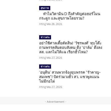
สุขภาพ
ทำไมวิตามิน D ถึงสำคัญต่อฮอร์โมน
กระดูก และสุขภาพโดยรวม?
กรกฎาคม 28, 2026
ข่าวเด่น
อย่าใช้ศาลเตี้ยตัดสิน! ‘วัชรพงศ์’ ทุบโต๊ะ
ถามพรรคส้มตอบสังคม ดึง ‘ปาล์ม’ ดึงลง
สส. แลกไม่ให้แฉ เรียกฮั้วไหม?
กรกฎาคม 27, 2026
ข่าวเด่น
‘อนุทิน’ สวนพวกจ้องยุบพรรค “รำคาญ-
สมเพช”! ปัดร่วมวงฮั้ว สว. แซวพูลแมน
ไม่มีกอไผ่
กรกฎาคม 27, 2026
- Advertisement -