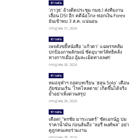
ข่าวเด่น
‘ภาวุธ’ อ้างติดประชุม กมธ.! ส่งทีมงาน
เลื่อน DSI อีก คดีฉ้อโกง-ฟอกเงิน Forex
ยันเข้าพบ 3 ส.ค. แน่นอน
กรกฎาคม 31, 2026
ข่าวเด่น
เพจดังขยี้หนังสือ ‘แก้วตา’ แฉพรรคส้ม
ปกป้องภาพลักษณ์ ซัดอุบาทว์ลัทธิคลั่ง
ทางการเมือง อุ้มละเมิดทางเพศ!
กรกฎาคม 30, 2026
ข่าวเด่น
หมอจุฬาฯ ถอดบทเรียน ‘ฮลุน Solo’ เตือน
ภัยซ่อนเร้น ‘โรคไหลตาย’ เกิดขึ้นได้จริง
ย้ำอย่าเพิ่งด่วนสรุป
กรกฎาคม 30, 2026
ข่าวเด่น
เดือด! “พรชัย มาระเนตร์” ซัดเอกนัฏ ปม
ราคาน้ำมัน ก่อนลั่นถึง “ลอรี่ พงศ์พล” อย่า
ดูถูกคนเคยร่วมงาน
กรกฎาคม 28, 2026