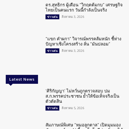
ดร.สุทธิกร ผู้เตือน “วิกฤตต้มกบ” เศรษฐกิจ
ไทยเป็นคนแรก วันนี้กำลังเป็นจริง
สิงหาคม 3, 2026
ข่าวเด่น
“แขก คำผกา” วิจารณ์พรรคส้มหนัก ชี้ห่าง
ปัญหาเชิงโครงสร้าง ลั่น “มันปลอม”
สิงหาคม 3, 2026
ข่าวเด่น
Latest News
‘ศิริกัญญา’ ไม่หวั่นถูกตรวจสอบ ปม
ส.ก.พรรคประชาชน ย้ำให้ข้อเท็จจริงเป็น
ตัวตัดสิน
สิงหาคม 5, 2026
ข่าวเด่น
สัมภาษณ์พิเศษ “หมอลูกตาล” เปิดมุมมอง