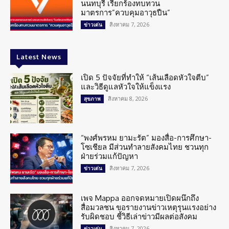
นนทบุรี เรียกร้องทบทวน
มาตรการ”ควบคุมอาวุธปืน”
สิงหาคม 7, 2026
ข่าวเด่น
Latest News
เปิด 5 ปัจจัยที่ทำให้ “เส้นเลือดหัวใจตีบ”
และวิธีดูแลหัวใจให้แข็งแรง
สิงหาคม 8, 2026
สุขภาพ
“พงศ์พรหม ยามะรัต” มองสื่อ-การศึกษา-
โซเชียล มีส่วนทำลายสังคมไทย ชวนทุก
ฝ่ายร่วมแก้ปัญหา
สิงหาคม 7, 2026
ข่าวเด่น
เพจ Mappa ออกจดหมายเปิดผนึกถึง
สื่อมวลชน ขอรายงานข่าวเหตุรุนแรงอย่าง
รับผิดชอบ ชี้วิธีเล่าข่าวมีผลต่อสังคม
สิงหาคม 7, 2026
ข่าวเด่น