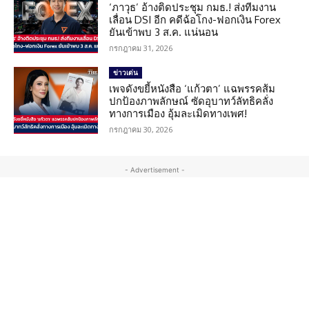
‘ภาวุธ’ อ้างติดประชุม กมธ.! ส่งทีมงาน
เลื่อน DSI อีก คดีฉ้อโกง-ฟอกเงิน Forex
ยันเข้าพบ 3 ส.ค. แน่นอน
กรกฎาคม 31, 2026
ข่าวเด่น
เพจดังขยี้หนังสือ ‘แก้วตา’ แฉพรรคส้ม
ปกป้องภาพลักษณ์ ซัดอุบาทว์ลัทธิคลั่ง
ทางการเมือง อุ้มละเมิดทางเพศ!
กรกฎาคม 30, 2026
- Advertisement -