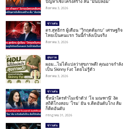
ปัญหาเชิงโครงสร้าง ลั่น “มันปลอม”
สิงหาคม 3, 2026
ข่าวเด่น
ดร.สุทธิกร ผู้เตือน “วิกฤตต้มกบ” เศรษฐกิจ
ไทยเป็นคนแรก วันนี้กำลังเป็นจริง
สิงหาคม 3, 2026
สุขภาพ
ผอม…ไม่ได้แปลว่าสุขภาพดี! คุณอาจกำลัง
เป็น Skinny Fat โดยไม่รู้ตัว
สิงหาคม 3, 2026
ข่าวเด่น
ชี้หน้าใครทำไมเข้าตัว! ‘โจ มณฑานี’ งัด
สถิติโกงสอบ ‘โรม’ ยัน จ.ติดอันดับโกง ส้ม
ก็ติดอันดับ
กรกฎาคม 31, 2026
ข่าวเด่น