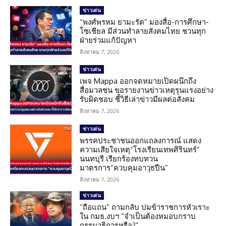
ข่าวเด่น
“พงศ์พรหม ยามะรัต” มองสื่อ-การศึกษา-
โซเชียล มีส่วนทำลายสังคมไทย ชวนทุก
ฝ่ายร่วมแก้ปัญหา
สิงหาคม 7, 2026
ข่าวเด่น
เพจ Mappa ออกจดหมายเปิดผนึกถึง
สื่อมวลชน ขอรายงานข่าวเหตุรุนแรงอย่าง
รับผิดชอบ ชี้วิธีเล่าข่าวมีผลต่อสังคม
สิงหาคม 7, 2026
ข่าวเด่น
พรรคประชาชนออกแถลงการณ์ แสดง
ความเสียใจเหตุ”โรงเรียนเทพศิรินทร์”
นนทบุรี เรียกร้องทบทวน
มาตรการ”ควบคุมอาวุธปืน”
สิงหาคม 7, 2026
ข่าวเด่น
“ถือแถน” ถามกลับ ปมข้าราชการหัวเราะ
ใน กมธ.งบฯ “จำเป็นต้องหมอบกราบ
กรรมาธิการหรือ?”