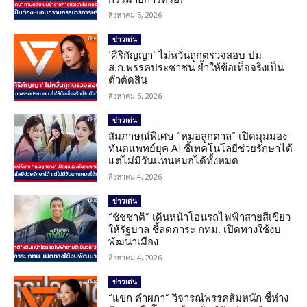
สิงหาคม 5, 2026
ข่าวเด่น
‘ศิริกัญญา’ ไม่หวั่นถูกตรวจสอบ ปม
ส.ก.พรรคประชาชน ย้ำให้ข้อเท็จจริงเป็น
ตัวตัดสิน
สิงหาคม 5, 2026
ข่าวเด่น
สัมภาษณ์พิเศษ “หมอลูกตาล” เปิดมุมมอง
ทันตแพทย์ยุค AI ชี้เทคโนโลยีช่วยรักษาได้
แต่ไม่มีวันแทนหมอได้ทั้งหมด
สิงหาคม 4, 2026
ข่าวเด่น
“ชัชชาติ” เดินหน้าโอนรถไฟฟ้าสายสีเขียว
ให้รัฐบาล ชี้ลดภาระ กทม. เปิดทางใช้งบ
พัฒนาเมือง
สิงหาคม 4, 2026
ข่าวเด่น
“แขก คำผกา” วิจารณ์พรรคส้มหนัก ชี้ห่าง