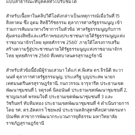
แบบสาธารณะที่บุคคลทั่วไปรับชมได้
สำหรับเนื้อหาในคลิปวิดีโอดังกล่าวเป็นเหตุการณ์เมื่อวันที่ 15
สิงหาคม ซึ่ง อุดม สิทธิวิรัชธรรม ตุลาการศาลรัฐธรรมนูญ เข้า
ร่วมการสัมมนาทางวิชาการในหัวข้อ ‘ศาลรัฐธรรมนูญกับการ
คุ้มครองสิทธิและเสรีภาพของประชาชนภายใต้รัฐธรรมนูญแห่ง
ราชอาณาจักรไทย พุทธศักราช 2560’ ภายใต้โครงการเสริม
สร้างความรู้สู่ประชาชนภายใต้รัฐธรรมนูญแห่งราชอาณาจักร
ไทย พุทธศักราช 2560 ที่เทศบาลนครสุราษฎร์ธานี
สำหรับหัวข้อนี้ยังมีผู้ร่วมเสวนา ได้แก่ ศ.พิเศษ ดร.จิรนิติ หะวา
นนท์ ตุลาการศาลรัฐธรรมนูญ, ประเสริฐ บุญประสพ นายก
เทศมนตรีนครสุราษฎร์ธานี, กนกวรรณ จารุจารีต ประธานเขต
พัฒนาชุมชนที่ 1, จตุรงค์ นิลอนันต์ ประธานเขตพัฒนาชุมชนที่ 2,
ชาญณรงค์ พรหมใจดี ประธานเขตพัฒนาชุมชนที่ 3 และ
วัชรินทร์ ทับทิมทอง ประธานเขตพัฒนาชุมชนที่ 4 ดำเนินรายการ
โดย รศ. ดร.อัคคกร ไชยพงษ์ ประธานหลักสูตรศิลปศาสตรมหา
บัณฑิต สาขาการพัฒนากระบวนการยุติธรรม มหาวิทยาลัย
ราชภัฏสุราษฎร์ธานี