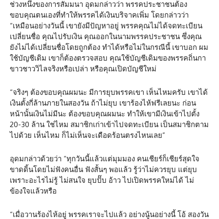
ช่วงหนึ่งของการสัมมนา อุดมกล่าวว่า พรรคประชาชนต้อง
ขอบคุณตนเองที่ทำให้พรรคได้เงินบริจาคเพิ่ม โดยกล่าวว่า
“เหมือนอย่างวันนี้ เขายังมีปัญหาอยู่ พรรคคุณไม่ได้จดทะเบียน
เปลี่ยนชื่อ คุณไปรับเงิน คุณออกในนามพรรคประชาชน ซึ่งคุณ
ยังไม่ได้เปลี่ยนชื่อโดยถูกต้อง ทำได้หรือไม่ในกรณีนี้ เขาบอก ผม
ใช้บัญชีเดิม เขาก็ต้องตรวจสอบ คุณใช้บัญชีเดิมของพรรคถิ่นกา
ขาวชาววิไลจริงหรือเปล่า หรือคุณเปิดบัญชีใหม่
“จริงๆ ต้องขอบคุณผมนะ มีการยุบพรรคเขา เห็นไหมครับ เขาได้
เงินตั้งกี่ล้านภายในสองวัน ถ้าไม่ยุบ เขาร้องไห้ฟรีเลยนะ ก่อน
หน้านั้นเงินไม่มีนะ ต้องขอบคุณผมนะ ทำให้เขามีเงินเข้าไปตั้ง
20-30 ล้าน ใช่ไหม สมาชิกเก่าเข้าไปจดทะเบียน เป็นสมาชิกตาม
ไปด้วย เห็นไหม ก็ไม่เห็นจะเดือดร้อนตรงไหนเลย”
อุดมกล่าวด้วยว่า “ทุกวันนี้แล้วแต่มุมมอง คนเชียร์ก็เชียร์สุดใจ
ขาดดิ้นโดยไม่ฟังคนอื่น ฟังสั้นๆ พอแล้ว รู้ว่าไม่ควรยุบ แต่ยุบ
เพราะอะไรไม่รู้ ไม่สนใจ ยุบปั๊บ อ้าว ไปเปิดพรรคใหม่ได้ ไม่
ข้องใจแล้วหรือ
“เมื่อวานร้องไห้อยู่ พรรคเราจะไปแล้ว อย่างนู้นอย่างนี้ โอ้ สองวัน