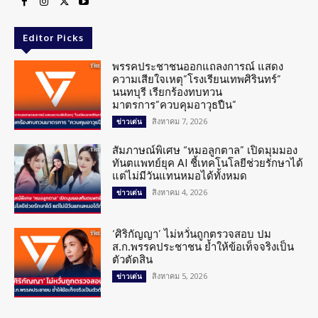
Editor Picks
พรรคประชาชนออกแถลงการณ์ แสดง
ความเสียใจเหตุ”โรงเรียนเทพศิรินทร์”
นนทบุรี เรียกร้องทบทวน
มาตรการ”ควบคุมอาวุธปืน”
สิงหาคม 7, 2026
ข่าวเด่น
สัมภาษณ์พิเศษ “หมอลูกตาล” เปิดมุมมอง
ทันตแพทย์ยุค AI ชี้เทคโนโลยีช่วยรักษาได้
แต่ไม่มีวันแทนหมอได้ทั้งหมด
สิงหาคม 4, 2026
ข่าวเด่น
‘ศิริกัญญา’ ไม่หวั่นถูกตรวจสอบ ปม
ส.ก.พรรคประชาชน ย้ำให้ข้อเท็จจริงเป็น
ตัวตัดสิน
สิงหาคม 5, 2026
ข่าวเด่น