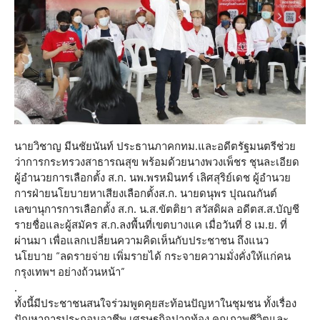
นายวิชาญ มีนชัยนันท์ ประธานภาคกทม.และอดีตรัฐมนตรีช่วย
ว่าการกระทรวงสาธารณสุข พร้อมด้วยนางพวงเพ็ชร ชุนละเอียด
ผู้อำนวยการเลือกตั้ง ส.ก. นพ.พรหมินทร์ เลิศสุริย์เดช ผู้อำนวย
การฝ่ายนโยบายหาเสียงเลือกตั้งส.ก. นายดนุพร ปุณณกันต์
เลขานุการการเลือกตั้ง ส.ก. น.ส.ขัตติยา สวัสดิผล อดีตส.ส.บัญชี
รายชื่อและผู้สมัคร ส.ก.ลงพื้นที่เขตบางแค เมื่อวันที่ 8 เม.ย. ที่
ผ่านมา เพื่อแลกเปลี่ยนความคิดเห็นกับประชาชน ถึงแนว
นโยบาย “ลดรายจ่าย เพิ่มรายได้ กระจายความมั่งคั่งให้แก่คน
กรุงเทพฯ อย่างถ้วนหน้า”
.
ทั้งนี้มีประชาชนสนใจร่วมพูดคุยสะท้อนปัญหาในชุมชน ทั้งเรื่อง
ปัญหาการประกอบอาชีพ เศรษฐกิจปากท้อง คุณภาพชีวิตและ