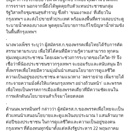
การจราจร นอกจากนี้ยังได้พูดคุยกับตัวแทนประชาชนกลุ่ม
รัฐวิสาหกิจชุมชนสุขสำราญ ซึ่งทำ ‘ขนมงาพอง’ ที่เดียวใน
กรุงเทพฯ และส่งไปขายทั่วประเทศ พร้อมลงพื้นที่ตรวจสอบประตู
ระบายน้ำคลองบางแค พูดคุยนโยบายการแก้ไขปัญหาน้ำท่วมขัง
ในพื้นที่กรุงเทพฯ
.
นางพวงเพ็ชร ระบุว่า ผู้สมัครส.ก.ของพรรคเพื่อไทยได้รับการคัด
สรรมาตามระบบ เพื่อให้ได้คนที่มีความรู้ความสามารถ ทุกคน
ทุ่มเทดูแลประชาชน โดยเฉพาะช่วงการระบาดของโควิด-19 จึง
เชื่อว่าพี่น้องประชาชนชาวกรุงเทพฯ จะยอมรับและสนับสนุน อีก
ทั้งพรรคเพื่อไทยมีความมุ่งมั่นนำเสนอนโยบายการดูแลชีวิต
ความเป็นอยู่ของประชาชน ตามแนวทาง ‘ลดรายจ่าย เพิ่มรายได้
กระจายความมั่งคั่งให้แก่คนกรุงเทพฯ อย่างถ้วนหน้า’ และพรรค
เพื่อไทยเป็นพรรคการเมืองเพียงพรรคเดียวที่มีความชัดเจนใน
การผลักดันนโยบายจนสำเร็จมาโดยตลอด
.
ด้านนพ.พรหมินทร์ กล่าวว่า ผู้สมัครส.ก.ของพรรคเพื่อไทยจะเป็น
ตัวแทนนำเสนอนโยบายและดูแลเงินงบประมาณ 1 แสนล้านบาท
ต่อปีของประชาชน ในการดูแลชีวิตและความเป็นอยู่ของคน
กรุงเทพฯ ที่ต้องทนทุกข์มาตั้งแต่หลังรัฐประหาร 22 พฤษภาคม