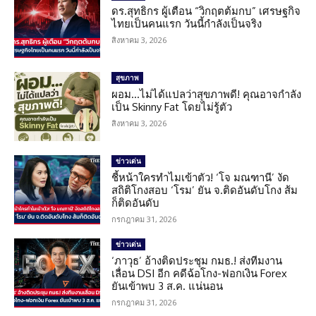
ดร.สุทธิกร ผู้เตือน “วิกฤตต้มกบ” เศรษฐกิจ
ไทยเป็นคนแรก วันนี้กำลังเป็นจริง
สิงหาคม 3, 2026
สุขภาพ
ผอม…ไม่ได้แปลว่าสุขภาพดี! คุณอาจกำลัง
เป็น Skinny Fat โดยไม่รู้ตัว
สิงหาคม 3, 2026
ข่าวเด่น
ชี้หน้าใครทำไมเข้าตัว! ‘โจ มณฑานี’ งัด
สถิติโกงสอบ ‘โรม’ ยัน จ.ติดอันดับโกง ส้ม
ก็ติดอันดับ
กรกฎาคม 31, 2026
ข่าวเด่น
‘ภาวุธ’ อ้างติดประชุม กมธ.! ส่งทีมงาน
เลื่อน DSI อีก คดีฉ้อโกง-ฟอกเงิน Forex
ยันเข้าพบ 3 ส.ค. แน่นอน
กรกฎาคม 31, 2026