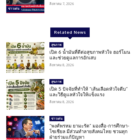
สิงหาคม 7, 2026
ข่าวเด่น
Related News
สุขภาพ
เปิด 6 น้ำมันที่ดีต่อสุขภาพหัวใจ ฮอร์โมน
และช่วยดูแลการอักเสบ
สิงหาคม 8, 2026
สุขภาพ
เปิด 5 ปัจจัยที่ทำให้ “เส้นเลือดหัวใจตีบ”
และวิธีดูแลหัวใจให้แข็งแรง
สิงหาคม 8, 2026
ข่าวเด่น
“พงศ์พรหม ยามะรัต” มองสื่อ-การศึกษา-
โซเชียล มีส่วนทำลายสังคมไทย ชวนทุก
ฝ่ายร่วมแก้ปัญหา