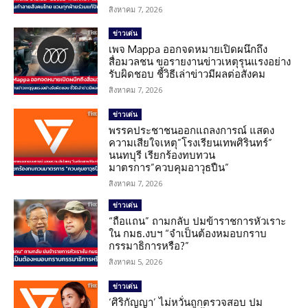
สิงหาคม 7, 2026
ข่าวเด่น
เพจ Mappa ออกจดหมายเปิดผนึกถึง
สื่อมวลชน ขอรายงานข่าวเหตุรุนแรงอย่าง
รับผิดชอบ ชี้วิธีเล่าข่าวมีผลต่อสังคม
สิงหาคม 7, 2026
ข่าวเด่น
พรรคประชาชนออกแถลงการณ์ แสดง
ความเสียใจเหตุ”โรงเรียนเทพศิรินทร์”
นนทบุรี เรียกร้องทบทวน
มาตรการ”ควบคุมอาวุธปืน”
สิงหาคม 7, 2026
ข่าวเด่น
“ถือแถน” ถามกลับ ปมข้าราชการหัวเราะ
ใน กมธ.งบฯ “จำเป็นต้องหมอบกราบ
กรรมาธิการหรือ?”
สิงหาคม 5, 2026
ข่าวเด่น
‘ศิริกัญญา’ ไม่หวั่นถูกตรวจสอบ ปม