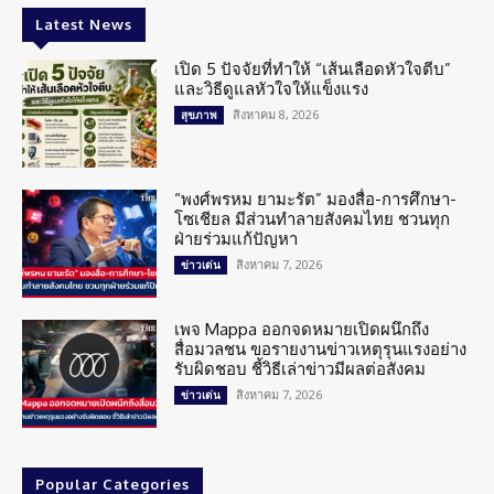
Latest News
เปิด 5 ปัจจัยที่ทำให้ “เส้นเลือดหัวใจตีบ”
และวิธีดูแลหัวใจให้แข็งแรง
สิงหาคม 8, 2026
สุขภาพ
“พงศ์พรหม ยามะรัต” มองสื่อ-การศึกษา-
โซเชียล มีส่วนทำลายสังคมไทย ชวนทุก
ฝ่ายร่วมแก้ปัญหา
สิงหาคม 7, 2026
ข่าวเด่น
เพจ Mappa ออกจดหมายเปิดผนึกถึง
สื่อมวลชน ขอรายงานข่าวเหตุรุนแรงอย่าง
รับผิดชอบ ชี้วิธีเล่าข่าวมีผลต่อสังคม
สิงหาคม 7, 2026
ข่าวเด่น
Popular Categories