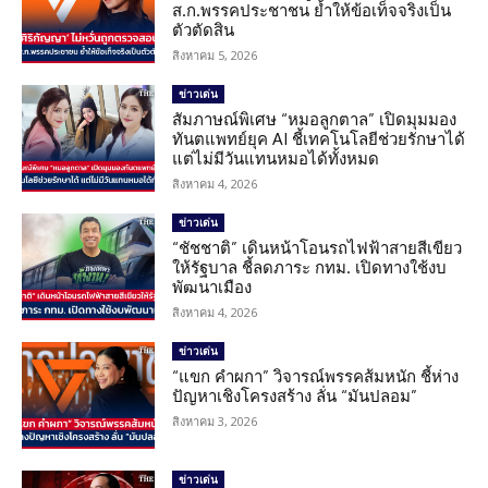
ส.ก.พรรคประชาชน ย้ำให้ข้อเท็จจริงเป็น
ตัวตัดสิน
สิงหาคม 5, 2026
ข่าวเด่น
สัมภาษณ์พิเศษ “หมอลูกตาล” เปิดมุมมอง
ทันตแพทย์ยุค AI ชี้เทคโนโลยีช่วยรักษาได้
แต่ไม่มีวันแทนหมอได้ทั้งหมด
สิงหาคม 4, 2026
ข่าวเด่น
“ชัชชาติ” เดินหน้าโอนรถไฟฟ้าสายสีเขียว
ให้รัฐบาล ชี้ลดภาระ กทม. เปิดทางใช้งบ
พัฒนาเมือง
สิงหาคม 4, 2026
ข่าวเด่น
“แขก คำผกา” วิจารณ์พรรคส้มหนัก ชี้ห่าง
ปัญหาเชิงโครงสร้าง ลั่น “มันปลอม”
สิงหาคม 3, 2026
ข่าวเด่น