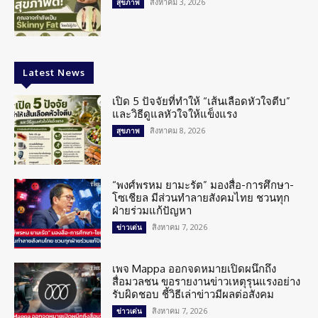
สิงหาคม 3, 2026
สุขภาพ
Latest News
เปิด 5 ปัจจัยที่ทำให้ “เส้นเลือดหัวใจตีบ”
และวิธีดูแลหัวใจให้แข็งแรง
สิงหาคม 8, 2026
สุขภาพ
“พงศ์พรหม ยามะรัต” มองสื่อ-การศึกษา-
โซเชียล มีส่วนทำลายสังคมไทย ชวนทุก
ฝ่ายร่วมแก้ปัญหา
สิงหาคม 7, 2026
ข่าวเด่น
เพจ Mappa ออกจดหมายเปิดผนึกถึง
สื่อมวลชน ขอรายงานข่าวเหตุรุนแรงอย่าง
รับผิดชอบ ชี้วิธีเล่าข่าวมีผลต่อสังคม
สิงหาคม 7, 2026
ข่าวเด่น