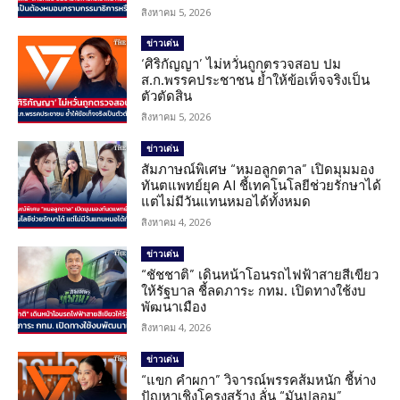
สิงหาคม 5, 2026
ข่าวเด่น
‘ศิริกัญญา’ ไม่หวั่นถูกตรวจสอบ ปม
ส.ก.พรรคประชาชน ย้ำให้ข้อเท็จจริงเป็น
ตัวตัดสิน
สิงหาคม 5, 2026
ข่าวเด่น
สัมภาษณ์พิเศษ “หมอลูกตาล” เปิดมุมมอง
ทันตแพทย์ยุค AI ชี้เทคโนโลยีช่วยรักษาได้
แต่ไม่มีวันแทนหมอได้ทั้งหมด
สิงหาคม 4, 2026
ข่าวเด่น
“ชัชชาติ” เดินหน้าโอนรถไฟฟ้าสายสีเขียว
ให้รัฐบาล ชี้ลดภาระ กทม. เปิดทางใช้งบ
พัฒนาเมือง
สิงหาคม 4, 2026
ข่าวเด่น
“แขก คำผกา” วิจารณ์พรรคส้มหนัก ชี้ห่าง
ปัญหาเชิงโครงสร้าง ลั่น “มันปลอม”