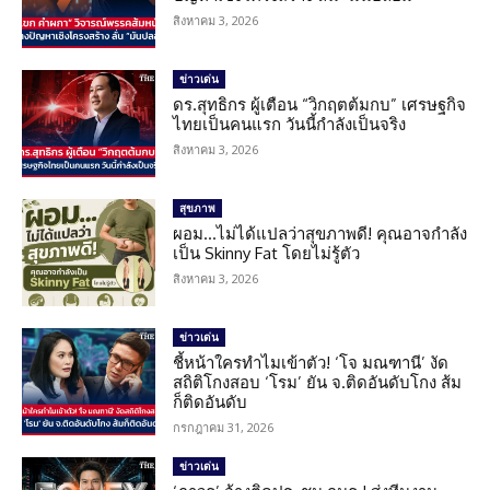
สิงหาคม 3, 2026
ข่าวเด่น
ดร.สุทธิกร ผู้เตือน “วิกฤตต้มกบ” เศรษฐกิจ
ไทยเป็นคนแรก วันนี้กำลังเป็นจริง
สิงหาคม 3, 2026
สุขภาพ
ผอม…ไม่ได้แปลว่าสุขภาพดี! คุณอาจกำลัง
เป็น Skinny Fat โดยไม่รู้ตัว
สิงหาคม 3, 2026
ข่าวเด่น
ชี้หน้าใครทำไมเข้าตัว! ‘โจ มณฑานี’ งัด
สถิติโกงสอบ ‘โรม’ ยัน จ.ติดอันดับโกง ส้ม
ก็ติดอันดับ
กรกฎาคม 31, 2026
ข่าวเด่น