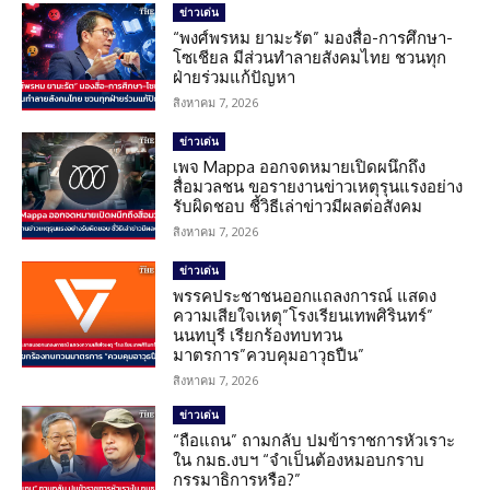
ข่าวเด่น
“พงศ์พรหม ยามะรัต” มองสื่อ-การศึกษา-
โซเชียล มีส่วนทำลายสังคมไทย ชวนทุก
ฝ่ายร่วมแก้ปัญหา
สิงหาคม 7, 2026
ข่าวเด่น
เพจ Mappa ออกจดหมายเปิดผนึกถึง
สื่อมวลชน ขอรายงานข่าวเหตุรุนแรงอย่าง
รับผิดชอบ ชี้วิธีเล่าข่าวมีผลต่อสังคม
สิงหาคม 7, 2026
ข่าวเด่น
พรรคประชาชนออกแถลงการณ์ แสดง
ความเสียใจเหตุ”โรงเรียนเทพศิรินทร์”
นนทบุรี เรียกร้องทบทวน
มาตรการ”ควบคุมอาวุธปืน”
สิงหาคม 7, 2026
ข่าวเด่น
“ถือแถน” ถามกลับ ปมข้าราชการหัวเราะ
ใน กมธ.งบฯ “จำเป็นต้องหมอบกราบ
กรรมาธิการหรือ?”