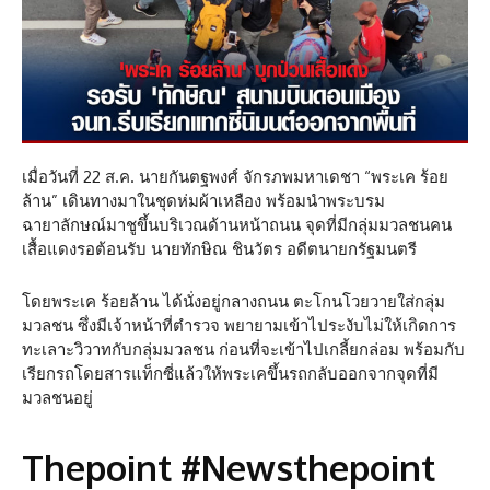
เมื่อวันที่ 22 ส.ค. นายกันตฐพงศ์ จักรภพมหาเดชา “พระเค ร้อย
ล้าน” เดินทางมาในชุดห่มผ้าเหลือง พร้อมนำพระบรม
ฉายาลักษณ์มาชูขึ้นบริเวณด้านหน้าถนน จุดที่มีกลุ่มมวลชนคน
เสื้อแดงรอต้อนรับ นายทักษิณ ชินวัตร อดีตนายกรัฐมนตรี
โดยพระเค ร้อยล้าน ได้นั่งอยู่กลางถนน ตะโกนโวยวายใส่กลุ่ม
มวลชน ซึ่งมีเจ้าหน้าที่ตำรวจ พยายามเข้าไประงับไม่ให้เกิดการ
ทะเลาะวิวาทกับกลุ่มมวลชน ก่อนที่จะเข้าไปเกลี้ยกล่อม พร้อมกับ
เรียกรถโดยสารแท็กซี่แล้วให้พระเคขึ้นรถกลับออกจากจุดที่มี
มวลชนอยู่
Thepoint #Newsthepoint