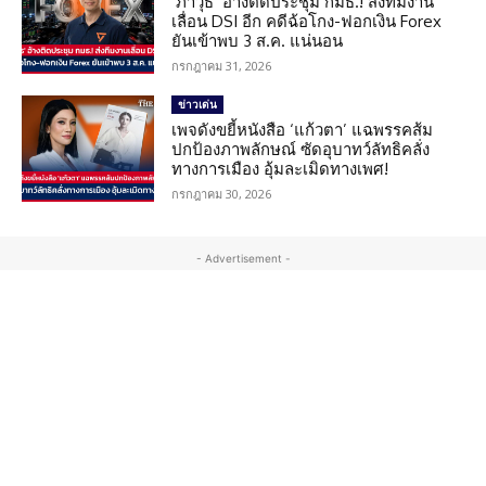
‘ภาวุธ’ อ้างติดประชุม กมธ.! ส่งทีมงาน
เลื่อน DSI อีก คดีฉ้อโกง-ฟอกเงิน Forex
ยันเข้าพบ 3 ส.ค. แน่นอน
กรกฎาคม 31, 2026
ข่าวเด่น
เพจดังขยี้หนังสือ ‘แก้วตา’ แฉพรรคส้ม
ปกป้องภาพลักษณ์ ซัดอุบาทว์ลัทธิคลั่ง
ทางการเมือง อุ้มละเมิดทางเพศ!
กรกฎาคม 30, 2026
- Advertisement -